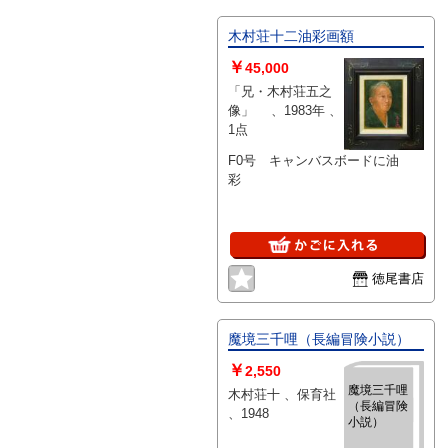
木村荘十二油彩画額
￥
45,000
「兄・木村荘五之
像」 、1983年 、
1点
F0号 キャンバスボードに油
彩
徳尾書店
魔境三千哩（長編冒険小説）
￥
2,550
魔境三千哩
木村荘十 、保育社
（長編冒険
、1948
小説）