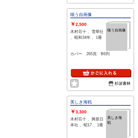
嗤う自画像
￥
2,500
嗤う自画像
木村荘十 、雪華社
、昭和34年 、1冊
カバー 265頁 B6判
杉波書林
美しき海戦
￥
3,300
美しき海
木村荘十 、興亜日
戦
本社 、昭17 、1冊