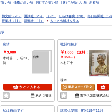
が安い順
価格が高い順
刊行年が古い順
刊行年が新しい順
新着順
博文館（28）
講談社（26）
（22）
せらび書房（20）
毎日新聞社（19
双葉社（11）
新潮社（11）
もっと出版社を見る
表示
痴情
戰鬪指揮所
￥
￥
3,080
1,000
（送料：
￥350～）
痴情
木村荘十 、昭23 、
初
木村莊十
裸本
あきつ書店
古本倶楽部株式会社
私は自由です
講談倶楽部 昭和19年11月