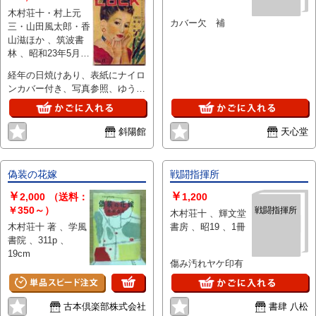
木村荘十・村上元
カバー欠 補
三・山田風太郎・香
山滋ほか 、筑波書
林 、昭和23年5月
、80頁 、A5判
経年の日焼けあり、表紙にナイロ
ンカバー付き、写真参照、ゆうメ
ール180円。
斜陽館
天心堂
偽装の花嫁
戦闘指揮所
￥
￥
2,000
（送料：
1,200
￥350～）
戦闘指揮所
木村荘十 、輝文堂
木村荘十 著 、学風
書房 、昭19 、1冊
書院 、311p 、
19cm
傷み汚れヤケ印有
古本倶楽部株式会社
書肆 八松