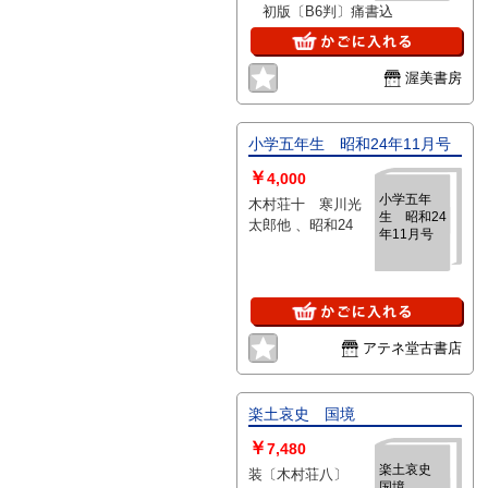
初版〔B6判〕痛書込
渥美書房
小学五年生 昭和24年11月号
￥
4,000
小学五年
木村荘十 寒川光
生 昭和24
太郎他 、昭和24
年11月号
アテネ堂古書店
楽土哀史 国境
￥
7,480
楽土哀史
装〔木村荘八〕
国境