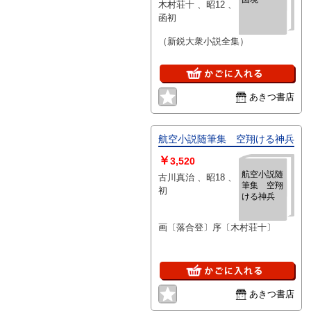
木村荘十 、昭12 、
函初
（新鋭大衆小説全集）
あきつ書店
航空小説随筆集 空翔ける神兵
￥
3,520
航空小説随
古川真治 、昭18 、
筆集 空翔
初
ける神兵
画〔落合登〕序〔木村荘十〕
あきつ書店