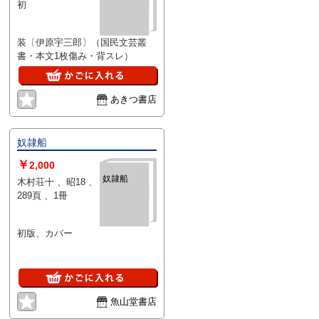
初
装〔伊原宇三郎〕（国民文芸叢
書・本文1枚傷み・背スレ）
あきつ書店
奴隷船
￥
2,000
奴隷船
木村荘十 、昭18 、
289頁 、1冊
初版、カバー
魚山堂書店