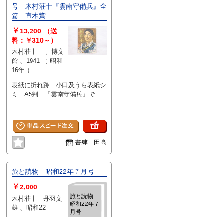
号 木村荘十『雲南守備兵』全
篇 直木賞
￥
13,200
（送
料：￥310～）
木村荘十 、博文
館 、1941 （ 昭和
16年 ）
表紙に折れ跡 小口及うら表紙シ
ミ A5判 『雲南守備兵』で第
13回直木賞 書影の二枚目以降
は当店サイトからご確認いただけ
ます→
https://www.shoshitakou.com/items/67490947
書肆 田髙
旅と読物 昭和22年７月号
￥
2,000
旅と読物
木村荘十 丹羽文
昭和22年７
雄 、昭和22
月号