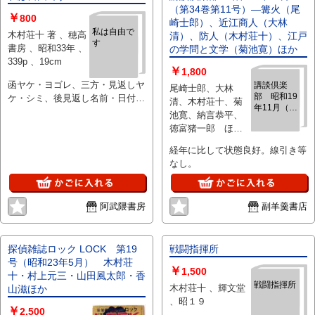
（第34巻第11号）―篝火（尾
￥
800
崎士郎）、近江商人（大林
私は自由で
木村荘十 著 、穂高
清）、防人（木村荘十）、江戸
す
書房 、昭和33年 、
の学問と文学（菊池寛）ほか
339p 、19cm
￥
1,800
函ヤケ・ヨゴレ、三方・見返しヤ
講談倶楽
尾崎士郎、大林
部 昭和19
ケ・シミ、後見返し名前・日付記
清、木村荘十、菊
年11月（第
載、元パラ見返しにノリ付け
池寛、納言恭平、
34巻第11
徳富猪一郎 ほか
号）―篝火
、大日本雄弁会講
（尾崎士
経年に比して状態良好。線引き等
郎）、近江
談社 、1944
なし。
商人（大林
清）、防人
（木村荘
十）、江戸
阿武隈書房
副羊羹書店
の学問と文
学（菊池
寛）ほか
探偵雑誌ロック LOCK 第19
戦闘指揮所
号（昭和23年5月） 木村荘
￥
1,500
十・村上元三・山田風太郎・香
戦闘指揮所
木村荘十 、輝文堂
山滋ほか
、昭１９
￥
2,500