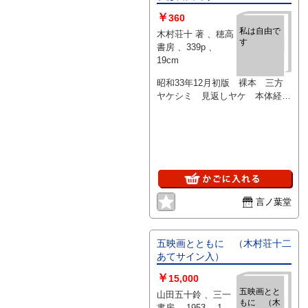
￥
360
私は自由で
木村荘十 著 、穂高
す
書房 、339p 、
19cm
昭和33年12月初版 裸本 三方
ヤケシミ 見返しヤケ 本体経年
相応のヤケシミ、イタミあり
言ノ葉堂
五映画とともに （木村荘十二
あてサイン入）
￥
15,000
五映画とと
山田五十鈴 、三一
もに （木
書房 、1953 、1