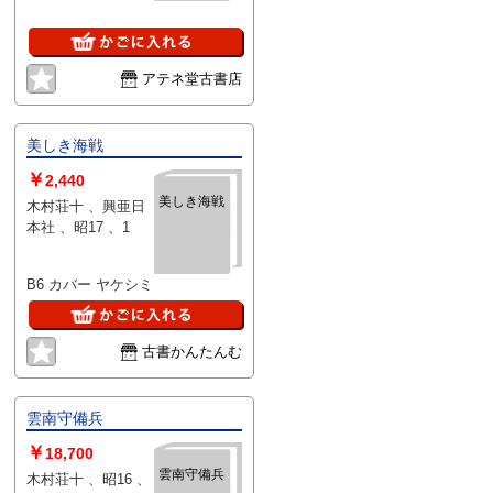
アテネ堂古書店
美しき海戦
￥
2,440
美しき海戦
木村荘十 、興亜日
本社 、昭17 、1
B6 カバー ヤケシミ
古書かんたんむ
雲南守備兵
￥
18,700
雲南守備兵
木村荘十 、昭16 、