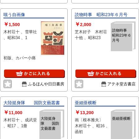
嗤う自画像
読物時事 昭和23年６月号
￥
￥
1,500
2,000
読物時事
木村荘十 、雪華社
芝木好子 木村荘
昭和23年６
、昭和34 、1
十他 、昭和23
月号
初版、カバー小痛
ふるほんや日日書房
アテネ堂古書店
大陸挺身隊 国防文藝叢書
亜細亜横断
￥
￥
11,000
13,200
大陸挺身
亜細亜横断
木村荘十 、成武堂
画〔根本雅夫〕
隊 国防
、昭17 、1冊
木村荘十 、昭16 、
文藝叢書
函初