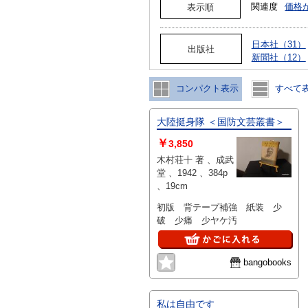
関連度
価格
表示順
日本社（31）
出版社
新聞社（12）
コンパクト表示
すべて
大陸挺身隊 ＜国防文芸叢書＞
￥
3,850
木村荘十 著 、成武
堂 、1942 、384p
、19cm
初版 背テープ補強 紙装 少
破 少痛 少ヤケ汚
bangobooks
私は自由です