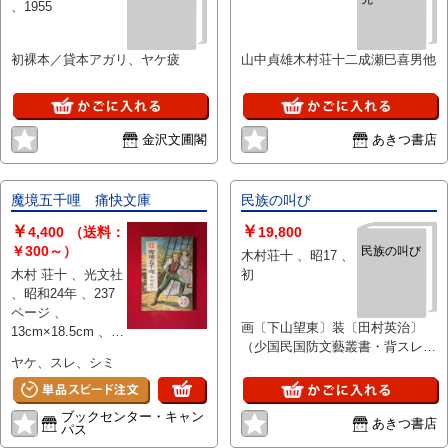
、1955
初裸本／貸本アガリ、ヤケ疲
山中貞雄木村荘十二成瀬巳喜男他
金沢文圃閣
あきつ書店
魔境五千哩 痛快文庫
民族の叫び
￥
￥
4,400
（送料：
19,800
￥300～）
民族の叫び
木村荘十 、昭17 、
木村 荘十 、光文社
初
、昭和24年 、237
ページ 、
画〔下山望東〕装〔田村英治〕
13cm×18.5cm 、1
（少国民国防文藝叢書・背スレ
冊
ヤケ、スレ、シミ
有）
ブックセンター・キャン
あきつ書店
パス