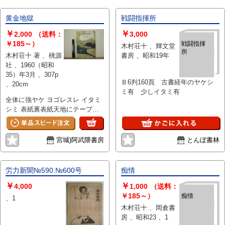
黄金地獄
戦闘指揮所
￥
￥
2,000
（送料：
3,000
￥185～）
戦闘指揮
木村荘十 、輝文堂
所
木村荘十 著 、桃源
書房 、昭和19年
社 、1960（昭和
35）年3月 、307p
Ｂ6判160頁 古書経年のヤケシ
、20cm
ミ有 少しイタミ有
全体に強ヤケ ヨゴレスレ イタミ
シミ 表紙裏表紙天地にテープ
跡。
宮城)阿武隈書房
とんぼ書林
労力新聞№590.№600号
痴情
￥
￥
4,000
1,000
（送料：
￥185～）
痴情
、1
木村荘十 、岡倉書
房 、昭和23 、1