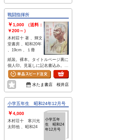
戰鬪指揮所
￥
1,000
（送料：
￥200～）
木村莊十 著 、輝文
堂書房 、昭和20年
、19cm 、１冊
紙装。裸本。タイトルページ裏に
個人印。見返しに記名書込み。本
文余白部分欠けイタミ。ヤケ変
色。経年ヤケ・イタミ。表紙に朱
書込み。奥付著者印欠。背に欠け
水たま書店 桜井店
イタミ。
小学五年生 昭和24年12月号
￥
4,000
小学五年
木村荘十 寒川光
生 昭和24
太郎他 、昭和24
年12月号