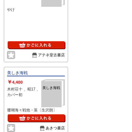
やけ
アテネ堂古書店
美しき海戦
￥
4,400
美しき海戦
木村荘十 、昭17 、
カバー初
珊瑚海々戦他・装〔生沢朗〕
あきつ書店