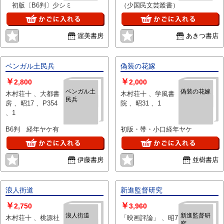
初版〔B6判〕少シミ
（少国民文芸叢書）
渥美書房
あきつ書店
ベンガル土民兵
偽装の花嫁
￥
￥
2,800
2,000
ベンガル土
偽装の花嫁
木村荘十 、大都書
木村荘十 、学風書
民兵
房 、昭17 、P354
院 、昭31 、1
、1
B6判 経年ヤケ有
初版・帯・小口経年ヤケ
伊藤書房
並樹書店
浪人街道
新進監督研究
￥
￥
2,750
3,960
浪人街道
新進監督研
木村荘十 、桃源社
「映画評論」 、昭7
究