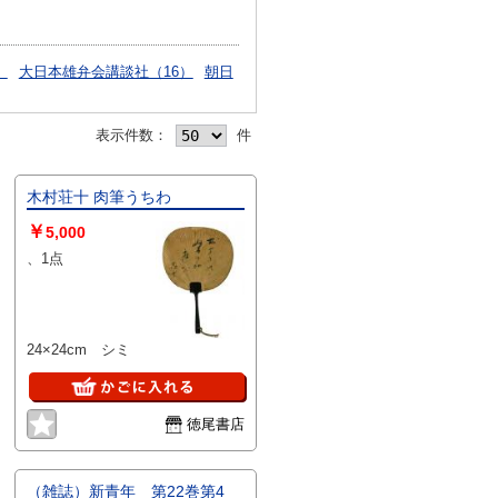
）
大日本雄弁会講談社（16）
朝日
表示件数：
件
木村荘十 肉筆うちわ
￥
5,000
、1点
24×24cm シミ
徳尾書店
（雑誌）新青年 第22巻第4