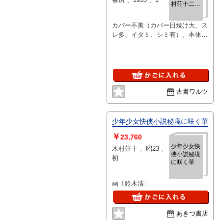
村荘十二あ
てサイン
入）
カバー不美（カバー日焼け大、ス
レ多、イタミ、シミ有）。本体
天、小口経年焼け大有。本体表見
返しに木村荘十二（映画監督）あ
て献呈サイン入。初版。定価320
円。ピンク色カバー。
古書ワルツ
少年少女快侠小説秘境に咲く華
￥
23,760
少年少女快
木村荘十 、昭23 、
侠小説秘境
初
に咲く華
画〔鈴木清〕
あきつ書店