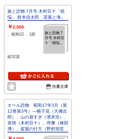
旅と読物 7月号 木村荘十「煩
悩」 鈴木信太郎「若葉と海」
￥
2,500
旅と読物 7
、昭和22 、1部
月号 木村荘
十「煩悩」
鈴木信太郎
「若葉と
総32頁
海」
扶桑文庫
オール読物 昭和17年3月（第
12巻第3号）―梔子花（大佛次
郎）、山の昼すぎ（濱本浩）、
友情（木村荘十）、俘虜（棟田
博）、駕籠の行方（野村胡堂）
ほか
￥
4,000