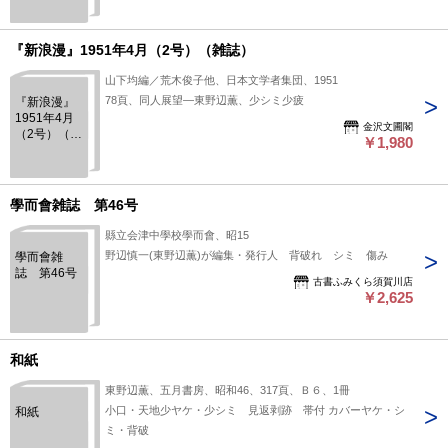
『新浪漫』1951年4月（2号）（雑誌）
山下均編／荒木俊子他、日本文学者集団、1951
78頁、同人展望―東野辺薫、少シミ少疲
『新浪漫』
1951年4月
金沢文圃閣
（2号）（雑
￥1,980
誌）
學而會雑誌 第46号
縣立会津中學校學而會、昭15
野辺慎一(東野辺薫)が編集・発行人 背破れ シミ 傷み
學而會雑
誌 第46号
古書ふみくら須賀川店
￥2,625
和紙
東野辺薫、五月書房、昭和46、317頁、Ｂ６、1冊
小口・天地少ヤケ・少シミ 見返剥跡 帯付 カバーヤケ・シ
和紙
ミ・背破