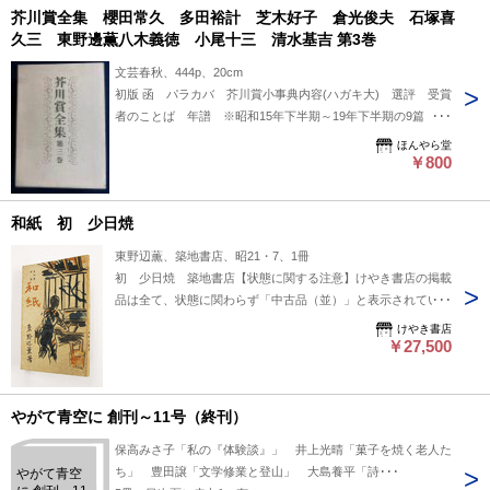
芥川賞全集 櫻田常久 多田裕計 芝木好子 倉光俊夫 石塚喜
久三 東野邊薫八木義徳 小尾十三 清水基吉 第3巻
文芸春秋、444p、20cm
初版 函 パラカバ 芥川賞小事典内容(ハガキ大) 選評 受賞
者のことば 年譜 ※昭和15年下半期～19年下半期の9篇 ※
経年劣化によるしみや傷みあり 送料600円
ほんやら堂
￥800
和紙 初 少日焼
東野辺薫、築地書店、昭21・7、1冊
初 少日焼 築地書店【状態に関する注意】けやき書店の掲載
品は全て、状態に関わらず「中古品（並）」と表示されていま
す。「日本の古本屋」は６段階の「状態」表記が必須となりま
けやき書店
したが、当店の扱う商品の特質上、状態の簡易な区分けは適切
￥27,500
ではない（不可能な）為、状態欄の「中古品（並）」という表
現は考慮にいれないで下さい。痛みなどの瑕疵につきまして
は、解説欄等をご参考にして下さい。状態表記の無いものは特
やがて青空に 創刊～11号（終刊）
に問題なく良好とお考え下さい。:
保高みさ子「私の『体験談』」 井上光晴「菓子を焼く老人た
ち」 豊田譲「文学修業と登山」 大島養平「詩･･･
やがて青空