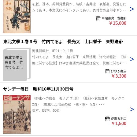
初版。裸本。芥川賞受賞作。装幀：吉井忠 表紙裏、見返しに
シミあり。本文天に小インクシミあり。奥付留め金部小ヤブレ
あり。全体的に経年劣化による強いヤケ、シミあり。
甲陽書房 古書部
￥15,000
東北文學１巻９号 竹内てるよ 長光太 山口誓子 東野邊薫
河北新報社、昭21・9、1冊
竹内てるよ 長光太 山口誓子 東野邊薫 河北新報社 【状
東北文學１
巻９号 竹
態に関する注意】けやき書店の掲載品は全て、状態に関わらず
内てるよ
「中古品（並）」と表示されています。「日本の古本屋」は６
けやき書店
長光太 山
段階の「状態」表記が必須となりましたが、当店の扱う商品の
￥3,300
口誓子 東
特質上、状態の簡易な区分けは適切ではない（不可能な）為、
野邊薫
状態欄の「中古品（並）」という表現は考慮にいれないで下さ
サンデー毎日 昭和16年11月30日号
い。痛みなどの瑕疵につきましては、解説欄等をご参考にして
〈師走への前奏 モノクロ3頁〉〈産戦へ女性進軍 モノクロ
下さい。状態表記の無いものは特に問題なく良好とお考え下さ
2頁〉〈殲滅せよ増産の敵 -猪・熊- 5頁〉･･･
い。:
美本、B5判、50頁
伊東古本店
￥1,500