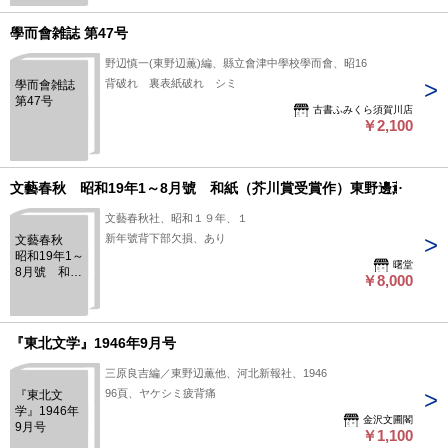
學而會雑誌 第47号
野辺慎一(東野辺薫)編、縣立會津中學校學而會、昭16
背破れ 裏表紙破れ シミ
學而會雑誌
第47号
古書ふみくら須賀川店
￥2,100
文藝春秋 昭和19年1～8月號 和紙（芥川賞受賞作）東野邊薫
文藝春秋社、昭和１９年、１
新年號背下部欠損、あり
文藝春秋
昭和19年1～
曙堂
8月號 和紙
￥8,000
（芥川賞受
賞作）東野
邊薫
『東北文学』1946年9月号
三原良吉編／東野辺薫他、河北新報社、1946
96頁、ヤケシミ疲背痛
『東北文
学』1946年
金沢文圃閣
9月号
￥1,100