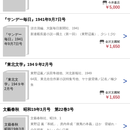
今井書店
￥5,000
『サンデー毎日』1941年9月7日号
須古清編、大阪毎日新聞社、1941
新連載長篇小説―國土（第一回）（東野辺薫）、少シミ少疲
『サンデー
毎日』1941
金沢文圃閣
年9月7日号
￥1,650
『東北文学』194９年2月号
東野辺薫／浜田隼雄他、河北新報社、1949
64頁、東北在住作家小説特集号他、ヤケ疲背痛／記名／極少
『東北文
学』194９年
朱
2月号
金沢文圃閣
￥1,650
文藝春秋 昭和19年3月号 第22巻3号
文藝春秋社、昭19、1
東野辺 薫「和紙」、房内幸成「攘夷の本義」ほか 背破れ・
文藝春秋
昭和19年3月
少欠損有 キレ・少シワ有