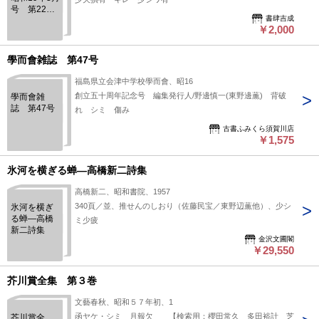
号 第22巻3
書肆吉成
号
￥2,000
學而會雑誌 第47号
福島県立会津中学校學而會、昭16
創立五十周年記念号 編集発行人/野邊慎一(東野邊薫) 背破
學而會雑
誌 第47号
れ シミ 傷み
古書ふみくら須賀川店
￥1,575
氷河を横ぎる蝉―高橋新二詩集
高橋新二、昭和書院、1957
340頁／並、推せんのしおり（佐藤民宝／東野辺薫他）、少シ
氷河を横ぎ
る蝉―高橋
ミ少疲
新二詩集
金沢文圃閣
￥29,550
芥川賞全集 第３巻
文藝春秋、昭和５７年初、1
函ヤケ・シミ 月報欠 【検索用：櫻田常久 多田裕計 芝
芥川賞全