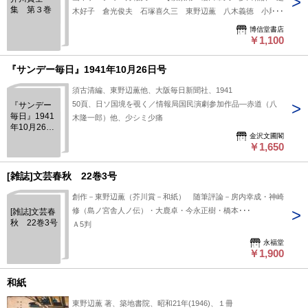
集 第３巻
木好子 倉光俊夫 石塚喜久三 東野辺薫 八木義徳 小尾十
三 清水基吉】
博信堂書店
￥1,100
『サンデー毎日』1941年10月26日号
須古清編、東野辺薫他、大阪毎日新聞社、1941
50頁、日ソ国境を覗く／情報局国民演劇参加作品―赤道（八
『サンデー
毎日』1941
木隆一郎）他、少シミ少痛
年10月26日
金沢文圃閣
号
￥1,650
[雑誌]文芸春秋 22巻3号
創作－東野辺薫（芥川賞－和紙） 随筆評論－房内幸成・神崎
修（島ノ宮舎人ノ伝）・大鹿卓・今永正樹・橋本･･･
[雑誌]文芸春
秋 22巻3号
Ａ5判
永福堂
￥1,900
和紙
東野辺薫 著、築地書院、昭和21年(1946)、１冊