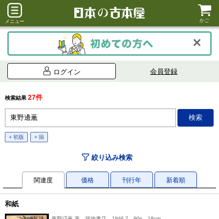
かご
メニュー
会員登録
ログイン
27件
検索結果
+ 初版
+ 揃
絞り込み検索
関連度
価格
刊行年
新着順
和紙
東野辺薫 著、築地書店、1946.7、90p、18cm