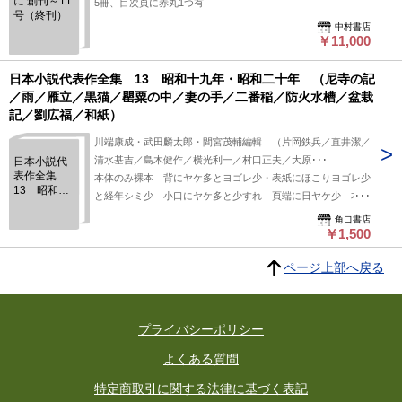
に 創刊～11
5冊、目次頁に赤丸1つ有
号（終刊）
中村書店
￥11,000
日本小説代表作全集 13 昭和十九年・昭和二十年 （尼寺の記
／雨／雁立／黒猫／罌粟の中／妻の手／二番稲／防火水槽／盆栽
記／劉広福／和紙）
川端康成・武田麟太郎・間宮茂輔編輯 （片岡鉄兵／直井潔／
清水基吉／島木健作／横光利一／村口正夫／大原･･･
日本小説代
表作全集
本体のみ裸本 背にヤケ多とヨゴレ少・表紙にほこりヨゴレ少
13 昭和十
と経年シミ少 小口にヤケ多と少すれ 頁端に日ヤケ少 本文
九年・昭和
に経年シミ僅
二十年
角口書店
￥1,500
（尼寺の記
／雨／雁立
／黒猫／罌
ページ上部へ戻る
粟の中／妻
の手／二番
稲／防火水
槽／盆栽記
プライバシーポリシー
／劉広福／
和紙）
よくある質問
特定商取引に関する法律に基づく表記