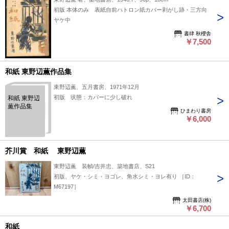
初版 本体のみ 表紙自前ハトロン紙カバー剥がし跡・三方向
ヤケ中
書肆 秋櫻舎
￥7,500
和紙 東野辺薫作品集
東野辺薫、五月書房、1971年12月
初版 状態：カバーに少し破れ
和紙 東野辺
薫作品集
ひまわり書房
￥6,000
芥川賞 和紙 東野辺薫
東野辺薫 装幀/吉井忠、築地書店、S21
初版、ヤケ・シミ・ヨゴレ、角水シミ・ヨレ有り ［ID：
M67197］
太田書店(株)
￥6,700
和紙