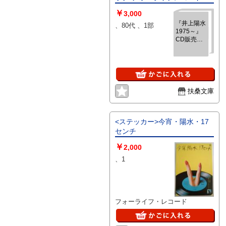
￥
3,000
『井上陽水
、80代 、1部
1975～』
CD販売チ
ラシ フォー
ライフレコ
ード
扶桑文庫
<ステッカー>今宵・陽水・17
センチ
￥
2,000
、1
フォーライフ・レコード