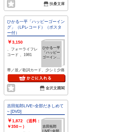
扶桑文庫
ひかる一平「ハッピーゴーイン
グ」（LPレコード）（ポスタ
ー付）
￥
3,150
ひかる一平
、フォーライフレ
「ハッピー
コード 、1981
ゴーイン
グ」（LPレ
コード）
帯／並／歌詞カード、少シミ少痛
（ポスター
付）
金沢文圃閣
吉田拓郎LIVE~全部だきしめて
~ [DVD]
￥
1,872
（送料：
￥350～）
吉田拓郎
LIVE~全部