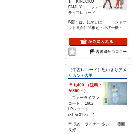
ｈ KINDOKO
FAMILY 、フォー
ライフレコード 、
1983.12
B面：昔、むかしは・・・ ジャケ
ット裏面に関根勤・小堺一機・真
屋順子の写真あり。
古書追分コロニー
［中古レコード］思いきりアメ
リカン / 杏里
￥
1,400
（送料：
￥850～）
、フォーライフレ
コード 、1982 、
LPレコード
(31.5x31.5) 、1
帯 良好 ライナー 少シミ 盤面
良好