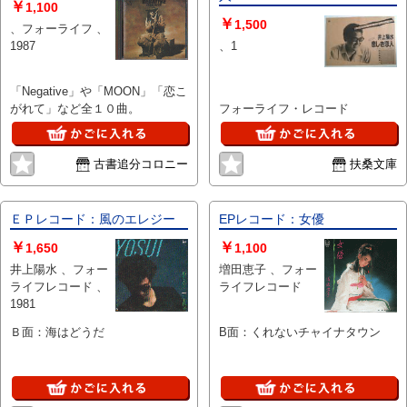
￥
1,100
￥
1,500
、フォーライフ 、
1987
、1
「Negative」や「MOON」「恋こ
がれて」など全１０曲。
フォーライフ・レコード
古書追分コロニー
扶桑文庫
ＥＰレコード：風のエレジー
EPレコード：女優
￥
￥
1,650
1,100
井上陽水 、フォー
増田恵子 、フォー
ライフレコード 、
ライフレコード
1981
Ｂ面：海はどうだ
B面：くれないチャイナタウン