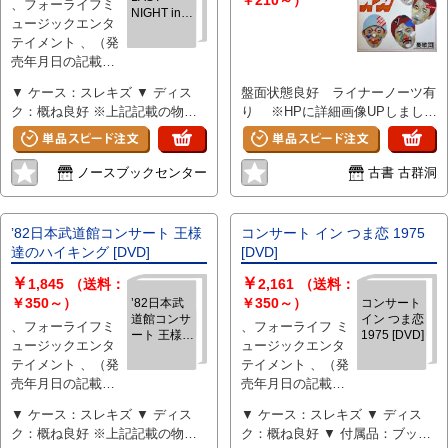
￥210～）
、フォーライフミ
NIGHT in
ュージックエンタ
つま恋
テイメント 、（発
[DVD]
売年月日の記載と
なります、版・刷
▼ ケース：スレキズ ▼ ディス
盤面状態良好 ライナーノーツ有
等について気にな
ク：概ね良好 ※上記記載の物の
り ※HPに詳細画像UPしまし
る際には別途お問
みの出品となります
た。※発送はスマートレター
い合わせくださ
¥180〜、4Kg超過は宅急便となり
い） 、dvd
ます。
ノースブックセンター
古書 古群洞
’82日本武道館コンサート 王様
コンサート イン つま恋 1975
達のハイキング [DVD]
[DVD]
￥
￥
1,845
（送料：
2,161
（送料：
￥350～）
￥350～）
’82日本武
コンサート
道館コンサ
イン つま恋
、フォーライフミ
、フォーライフ ミ
ート 王様達
1975 [DVD]
ュージックエンタ
ュージックエンタ
のハイキン
テイメント 、（発
テイメント 、（発
グ [DVD]
売年月日の記載と
売年月日の記載と
なります、版・刷
なります、版・刷
▼ ケース：スレキズ ▼ ディス
▼ ケース：スレキズ ▼ ディス
等について気にな
等について気にな
ク：概ね良好 ※上記記載の物の
ク：概ね良好 ▼ 付属品：ブック
る際には別途お問
る際には別途お問