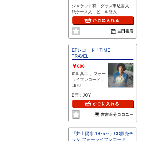
トリオ 、1982
サーフサイ
ジャケット有 グッズ申込書入
ドX
紙ケース入 ビニル袋入
吉田書店
EPレコード「TIME
TRAVEL」
￥
880
原田真二 、フォー
ライフレコード 、
1978
B面：JOY
古書追分コロニー
『井上陽水 1975～』CD販売チ
ラシ フォーライフレコード