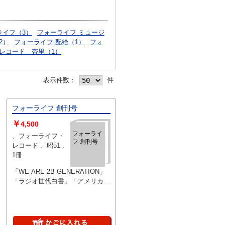
ライフ（3）
フォーライフ ミュージ
2）
フォーライフ.配給（1）
フォ
レコード 杏里（1）
表示件数：
件
フォーライフ 創刊号
￥
4,500
フォーライ
、フォーライフ・
フ 創刊号
レコード 、昭51 、
1冊
「WE ARE 2B GENERATION」
「ラジオ世代白書」「アメリカの
若い世代は今」 ヤケ 表紙裏表紙
汚れ 146頁 縦256×横209×厚8mm