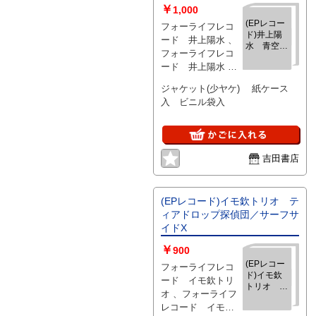
￥
1,000
(EPレコー
フォーライフレコ
ド)井上陽
ード 井上陽水 、
水 青空、
フォーライフレコ
ひとりきり
ード 井上陽水 、
／Flight
1975
ジャケット(少ヤケ) 紙ケース
入 ビニル袋入
吉田書店
(EPレコード)イモ欽トリオ テ
ィアドロップ探偵団／サーフサ
イドX
￥
900
(EPレコー
フォーライフレコ
ド)イモ欽
ード イモ欽トリ
トリオ テ
オ 、フォーライフ
ィアドロッ
レコード イモ欽
プ探偵団／