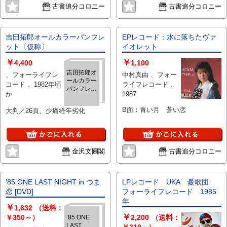
古書追分コロニー
古書追分コロニー
吉田拓郎オールカラーパンフレ
EPレコード：水に落ちたヴァ
ット〔仮称〕
イオレット
￥
￥
4,400
1,100
吉田拓郎オ
、フォーライフレ
中村真由 、フォー
ールカラー
コード 、1982年頃
ライフレコード 、
パンフレッ
か
1987
ト〔仮称〕
B面：青い月 蒼い恋
大判／26頁、少痛経年劣化
金沢文圃閣
古書追分コロニー
’85 ONE LAST NIGHT in つま
LPレコード UKA 憂歌団
恋 [DVD]
フォーライフレコード 1985
年
￥
1,632
（送料：
￥
￥350～）
2,200
（送料：
’85 ONE
LAST