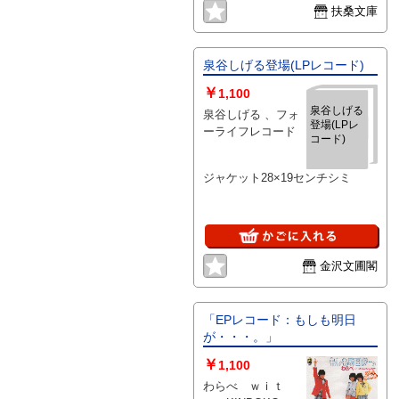
扶桑文庫
泉谷しげる登場(LPレコード)
￥
1,100
泉谷しげる
泉谷しげる 、フォ
登場(LPレ
ーライフレコード
コード)
ジャケット28×19センチシミ
金沢文圃閣
「EPレコード：もしも明日
が・・・。」
￥
1,100
わらべ ｗｉｔ