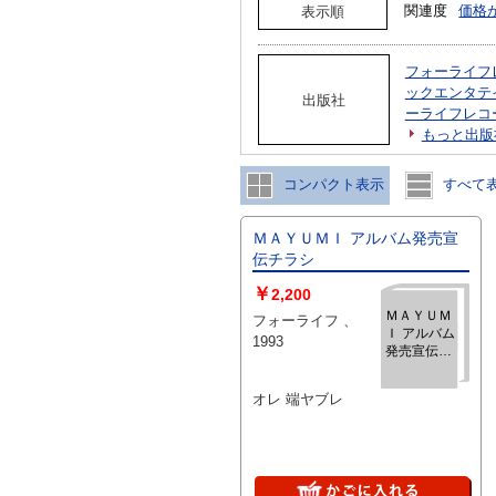
関連度
価格
表示順
フォーライフ
ックエンタテ
出版社
ーライフレコ
もっと出版
コンパクト表示
すべて
ＭＡＹＵＭＩ アルバム発売宣
伝チラシ
￥
2,200
ＭＡＹＵＭ
フォーライフ 、
Ｉ アルバム
1993
発売宣伝チ
ラシ
オレ 端ヤブレ