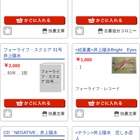
扶桑文庫
古書追分コロニー
フォーライフ・スクエア 31号
<絵葉書>井上陽水Bright Eyes
井上陽水
￥
1,000
￥
2,000
、1
フォーライ
、81年 、1部
フ・スクエ
ア 31号 井
上陽水
フォーライフ・レコード
扶桑文庫
扶桑文庫
CD「NEGATIVE」井上陽水
<チラシ>井上陽水 悲しき恋
人