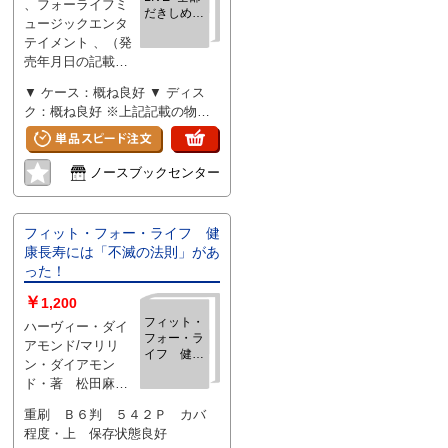
、フォーライフミ
だきしめて
ュージックエンタ
~ [DVD]
テイメント 、（発
売年月日の記載と
なります、版・刷
▼ ケース：概ね良好 ▼ ディス
等について気にな
ク：概ね良好 ※上記記載の物の
る際には別途お問
みの出品となります
い合わせくださ
い） 、dvd
ノースブックセンター
フィット・フォー・ライフ 健
康長寿には「不滅の法則」があ
った！
￥
1,200
フィット・
ハーヴィー・ダイ
フォー・ラ
アモンド/マリリ
イフ 健康
ン・ダイアモン
長寿には
ド・著 松田麻美
「不滅の法
子・訳 、グスコー
則」があっ
重刷 Ｂ６判 ５４２Ｐ カバ
た！
出版 、2010 、1冊
程度・上 保存状態良好