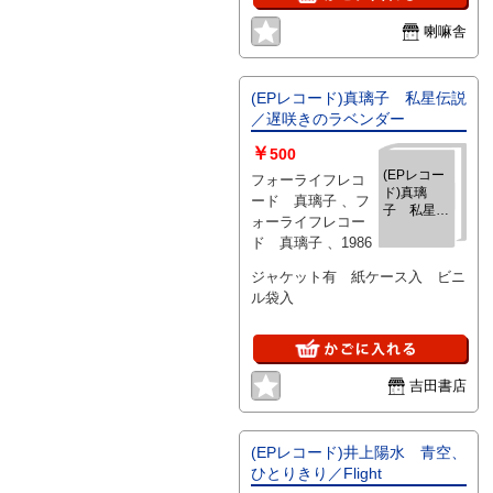
喇嘛舎
(EPレコード)真璃子 私星伝説
／遅咲きのラベンダー
￥
500
(EPレコー
フォーライフレコ
ド)真璃
ード 真璃子 、フ
子 私星伝
ォーライフレコー
説／遅咲き
ド 真璃子 、1986
のラベンダ
ー
ジャケット有 紙ケース入 ビニ
ル袋入
吉田書店
(EPレコード)井上陽水 青空、
ひとりきり／Flight