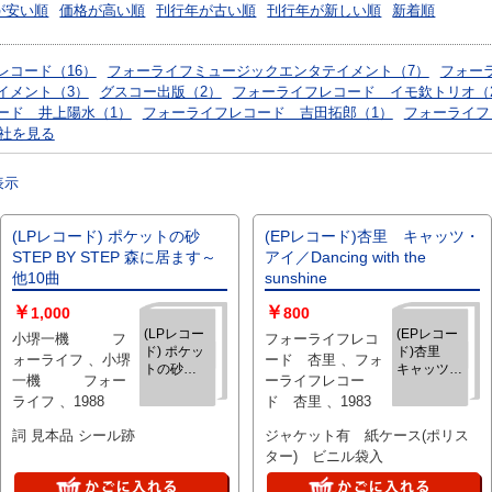
が安い順
価格が高い順
刊行年が古い順
刊行年が新しい順
新着順
レコード（16）
フォーライフミュージックエンタテイメント（7）
フォー
イメント（3）
グスコー出版（2）
フォーライフレコード イモ欽トリオ（
ード 井上陽水（1）
フォーライフレコード 吉田拓郎（1）
フォーライフ
社を見る
表示
(LPレコード) ポケットの砂
(EPレコード)杏里 キャッツ・
STEP BY STEP 森に居ます～
アイ／Dancing with the
他10曲
sunshine
￥
￥
1,000
800
(LPレコー
(EPレコー
小堺一機 フ
フォーライフレコ
ド) ポケッ
ド)杏里
ォーライフ 、小堺
ード 杏里 、フォ
トの砂
キャッツ・
一機 フォー
ーライフレコー
STEP BY
アイ／
ライフ 、1988
ド 杏里 、1983
STEP 森に
Dancing
居ます～他
with the
詞 見本品 シール跡
ジャケット有 紙ケース(ポリス
10曲
sunshine
ター) ビニル袋入