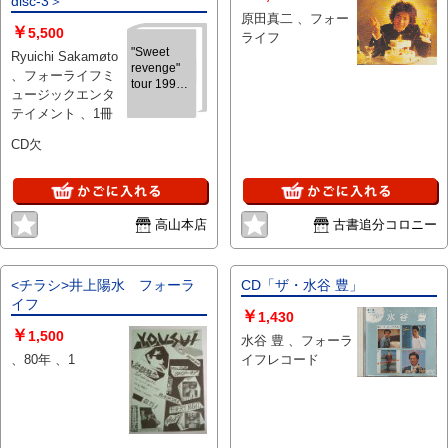
disc-3＞
原田真二 、フォー
￥
5,500
ライフ
"Sweet
Ryuichi Sakamøto
revenge"
、フォーライフミ
tour 1994
ュージックエンタ
＜坂本龍一
テイメント 、1冊
complete
güt box
CD欠
disc-3＞
高山本店
古書追分コロニー
<チラシ>井上陽水 フォーラ
CD「ザ・水谷 豊」
イフ
￥
1,430
￥
1,500
水谷 豊 、フォーラ
、80年 、1
イフレコード