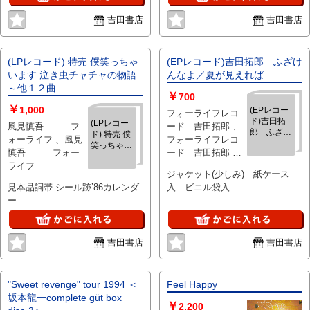
吉田書店
吉田書店
(LPレコード) 特売 僕笑っちゃ
(EPレコード)吉田拓郎 ふざけ
います 泣き虫チャチャの物語
んなよ／夏が見えれば
～他１２曲
￥
700
￥
1,000
(EPレコー
フォーライフレコ
ド)吉田拓
(LPレコー
風見慎吾 フ
ード 吉田拓郎 、
郎 ふざけ
ド) 特売 僕
ォーライフ 、風見
フォーライフレコ
んなよ／夏
笑っちゃい
慎吾 フォー
ード 吉田拓郎 、
が見えれば
ます 泣き虫
ライフ
1985
チャチャの
ジャケット(少しみ) 紙ケース
物語～他１
見本品詞帯 シール跡’86カレンダ
入 ビニル袋入
２曲
ー
吉田書店
吉田書店
"Sweet revenge" tour 1994 ＜
Feel Happy
坂本龍一complete güt box
￥
2,200