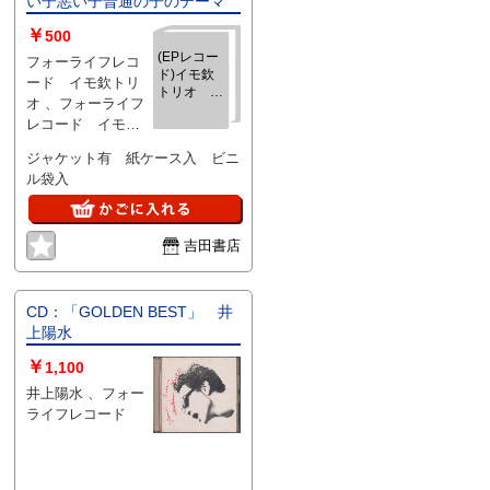
い子悪い子普通の子のテーマ
￥
500
(EPレコー
フォーライフレコ
ド)イモ欽
ード イモ欽トリ
トリオ ハ
オ 、フォーライフ
イスクール
レコード イモ欽
ララバイ／
トリオ 、1981
欽ドン良い
ジャケット有 紙ケース入 ビニ
子悪い子普
ル袋入
通の子のテ
ーマ
吉田書店
CD：「GOLDEN BEST」 井
上陽水
￥
1,100
井上陽水 、フォー
ライフレコード