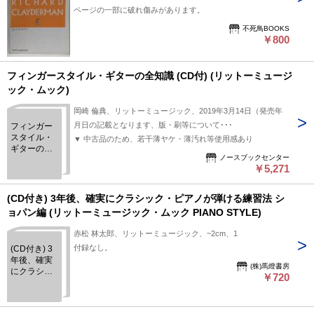
ページの一部に破れ傷みがあります。
不死鳥BOOKS
￥800
フィンガースタイル・ギターの全知識 (CD付) (リットーミュージ
ック・ムック)
岡崎 倫典、リットーミュージック、2019年3月14日（発売年
月日の記載となります、版・刷等について･･･
フィンガー
スタイル・
▼ 中古品のため、若干薄ヤケ・薄汚れ等使用感あり
ギターの全
ノースブックセンター
知識 (CD付)
￥5,271
(リットーミ
ュージッ
ク・ムック)
(CD付き) 3年後、確実にクラシック・ピアノが弾ける練習法 シ
ョパン編 (リットーミュージック・ムック PIANO STYLE)
赤松 林太郎、リットーミュージック、~2cm、1
付録なし。
(CD付き) 3
年後、確実
(株)馬燈書房
にクラシッ
￥720
ク・ピアノ
が弾ける練
習法 ショパ