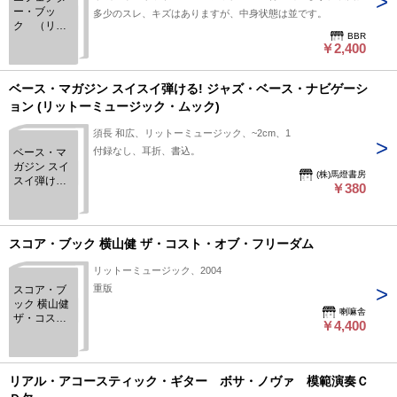
ー・ブッ
多少のスレ、キズはありますが、中身状態は並です。
ク （リッ
BBR
トーミュー
￥2,400
ジック・ム
ック）
ベース・マガジン スイスイ弾ける! ジャズ・ベース・ナビゲーシ
ョン (リットーミュージック・ムック)
須長 和広、リットーミュージック、~2cm、1
付録なし、耳折、書込。
ベース・マ
ガジン スイ
(株)馬燈書房
スイ弾ける!
￥380
ジャズ・ベ
ース・ナビ
ゲーション
(リットーミ
スコア・ブック 横山健 ザ・コスト・オブ・フリーダム
ュージッ
ク・ムック)
リットーミュージック、2004
重版
スコア・ブ
ック 横山健
喇嘛舎
ザ・コス
￥4,400
ト・オブ・
フリーダム
リアル・アコースティック・ギター ボサ・ノヴァ 模範演奏Ｃ