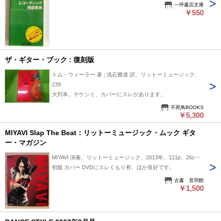
一坪書店文庫
￥550
ザ・ギター・ブック : 復刻版
トム・ウィーラー 著 ; 浅石雅道 訳、リットーミュージック、
239
大判本。ヤケシミ、カバーにスレがあります。
不死鳥BOOKS
￥5,300
MIYAVI Slap The Beat：リットーミュージック・ムック ギタ
ー・マガジン
MIYAVI 演奏、リットーミュージック、2013年、111p、26cm
初版 カバー DVDにスレくもり有、ほか良好です。
古書 音羽館
￥1,500