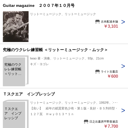
Guitar magazine ２００７年１０月号
リットーミュージック、リットーミュージック
古本配達本舗
￥3,101
究極のウクレレ練習帳 ＜リットーミュージック・ムック＞
Iwao 著・演奏、リットーミュージック、93p、21cm
キズ・ヨゴレ
究極のウク
レレ練習帳
ライト古書店
＜リットー
￥600
ミュージッ
ク・ムック
＞
Ｔスクエア インプレッシブ
リットーミュージック、リットーミュージック、1992年、1冊
【良い】 経年の紙質変色少有・第１版・良好・Ｂ５判枡型・
Ｔスクエ
ア インプ
１２７頁 Ｈｗｙ０１３＊１ｎ
レッシブ
日之出書房平野喜連店
￥7,700