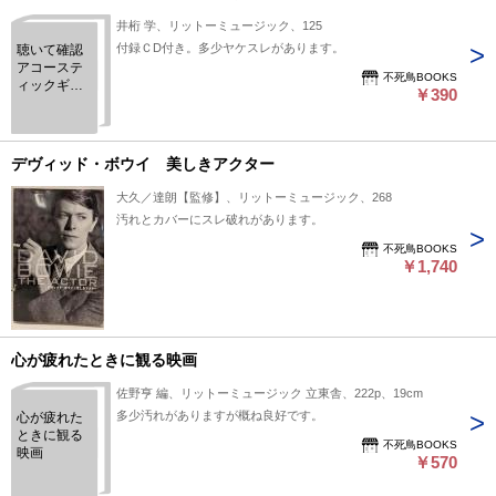
井桁 学、リットーミュージック、125
付録ＣD付き。多少ヤケスレがあります。
聴いて確認
アコーステ
不死鳥BOOKS
ィックギタ
￥390
ー
デヴィッド・ボウイ 美しきアクター
大久／達朗【監修】、リットーミュージック、268
汚れとカバーにスレ破れがあります。
不死鳥BOOKS
￥1,740
心が疲れたときに観る映画
佐野亨 編、リットーミュージック 立東舎、222p、19cm
多少汚れがありますが概ね良好です。
心が疲れた
ときに観る
不死鳥BOOKS
映画
￥570