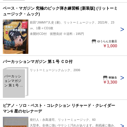
ムック）」
ベース・マガジン 究極のピック弾き練習帳 [新装版] (リットーミ
ュージック・ムック)
前田“JIMMY"久史 (著)、リットーミュージック、2021年、23
㎝、1冊＋CD1枚
未開封CD付 状態良好 ※送料：195円
ゆうらん古書店
￥1,000
パーカッションマガジン 第１号 ＣＤ付
リットーミュージックムック、2006
パーカッシ
喇嘛舎
ョンマガジ
￥3,300
ン 第１号 Ｃ
Ｄ付
ピアノ・ソロ・ベスト・コレクション リチャード・クレイダー
マン6 星のセレナーデ
発行人：永島達司、リットーミュージック、60
大型本。全体に強いヤケシミ汚れがあります。表紙縁に傷み、