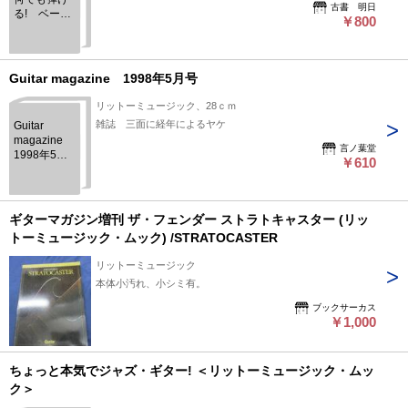
古書 明日
る! ベーシ
￥800
ストのため
のペンタ活
用術(CD
付） ＜リッ
Guitar magazine 1998年5月号
トーミュー
ジック・ム
リットーミュージック、28ｃｍ
ック ベー
雑誌 三面に経年によるヤケ
Guitar
ス・マガジ
magazine
ン＞
言ノ葉堂
1998年5月
￥610
号
ギターマガジン増刊 ザ・フェンダー ストラトキャスター (リッ
トーミュージック・ムック) /STRATOCASTER
リットーミュージック
本体小汚れ、小シミ有。
ブックサーカス
￥1,000
ちょっと本気でジャズ・ギター! ＜リットーミュージック・ムッ
ク＞