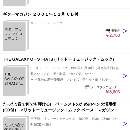
ィング・マ
ガジン 2013
年5月号増刊
ギターマガジン ２００１年１２月 ＣＤ付
リットーミュージック
ギターマガ
喇嘛舎
ジン ２００
￥2,750
１年１２月
ＣＤ付
THE GALAXY OF STRATS (リットーミュージック・ムック)
0、リットーミュージック、1998年12月10日（発売年月日の記
載となります、版・刷等について気にな･･･
THE
GALAXY OF
▼ 全体的に若干使用感・スレキズ・薄ヤケ・薄汚れ少々
STRATS (リ
ノースブックセンター
ットーミュ
￥8,806
ージック・
ムック)
たった5音で何でも弾ける! ベーシストのためのペンタ活用術
(CD付） ＜リットーミュージック・ムック ベース・マガジン＞
宮下智、リットーミュージック、2012年、103p、28cm、1冊
附属CD未開封
たった5音で
何でも弾け