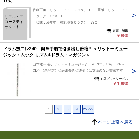
Ｄ欠
佐藤正美 リットーミュージック、Ｂ５ 重版 リットーミュ
ージック、1998、1
リアル・ア
コースティ
（状態：経年並 模範演奏ＣＤ欠） 79頁
ック・ギタ
古書 城田
ー ボサ・
￥880
ノヴァ 模
範演奏ＣＤ
欠
ドラム技コレ240 : 簡単手順で引き出し倍増!! ＜リットーミュー
ジック・ムック リズム&ドラム・マガジン＞
山本雄一 著、リットーミュージック、2013年、109p、21cm
CD付（未開封）◇表紙傷み◇通読には支障のない書籍です
池袋ブックサービス
￥1,980
1
2
3
4
次へ>>
ページ上部へ戻る