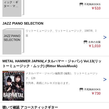
ィック・ギ
不死鳥BOOKS
ター・マガ
￥510
ジン volume
7(リットー
ミュージッ
ク・ムック)
JAZZ PIANO SELECTION
リットーミュージック、リットーミュージック、1987/8、1
並
JAZZ PIANO
SELECTION
古本の太陽
￥1,010
METAL HAMMER JAPAN(メタルハマー・ジャパン) Vol.13(リッ
トーミュージック・ムック) (Rittor MusicMook)
メタルハマー・ジャパン編集部 (編集)、リットーミュージッ
ク、128
大判本。表紙にスレキズがあります。
不死鳥BOOKS
￥730
聴いて確認 アコースティックギター