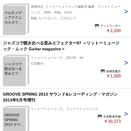
高橋信之, リットーミュージック編集局 編著、リットーミュー
ジック、1996、304p、23cm
マルチメデ
ィアテクニ
初版 カバー少シミ 三方少シミ
カルガイド :
アットワンダー
Director &
￥2,200
sound edit
16によるサ
ウンドテク
ジャズコで聴き比べる歪みエフェクター97 ＜リットーミュージ
ニックのす
ック・ムック Guitar magazine＞
べて サウン
ド編
リットーミュージック、2011年、A4
CD2枚付
ジャズコで
聴き比べる
由縁堂書店
歪みエフェ
￥1,500
クター97 ＜
リットーミ
ュージッ
ク・ムック
GROOVE SPRING 2013 サウンド&レコーディング・マガジン
Guitar
2013年5月号増刊
magazine＞
リットーミュージック、リットーミュージック
GROOVE
古本配達本舗
SPRING
￥30,373
2013 サウン
ド&レコーデ