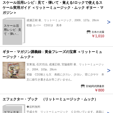
ン編 (リット
スケール活用レシピ : 見て・弾いて・覚える!ロックで使えるス
ーミュージ
ケール実用ガイド ＜リットーミュージック・ムック ギター・マ
ック・ムッ
ガジン＞
ク PIANO
STYLE)
成瀬正樹 著、リットーミュージック、2009、127p、28cm
初版 カバー CD付き 美本
スケール活
用レシピ : 見
古本の太陽
て・弾い
￥1,010
て・覚える!
ロックで使
えるスケー
ル実用ガイ
ギター・マガジン講義録 : 黄金フレーズの宝庫 ＜リットーミュ
ド ＜リット
ージック・ムック＞
ーミュージ
ック・ムッ
安東滋, 石沢功治, 成瀬正樹, 宮脇俊郎 著、リットーミュージッ
ク ギター・
ク、2004、103p、28cm
マガジン＞
初版 CD2枚とも欠 表紙に少スレ、少ヨレ、背に少ヤケ 本
文に線引き書き込み等ございません。
宮城)阿武隈書房
￥800
エフェクター・ブック （リットーミュージック・ムック）
◆送料無料
平成６年 リットーミュージック ＣＤ付いています。表面に
エフェクタ