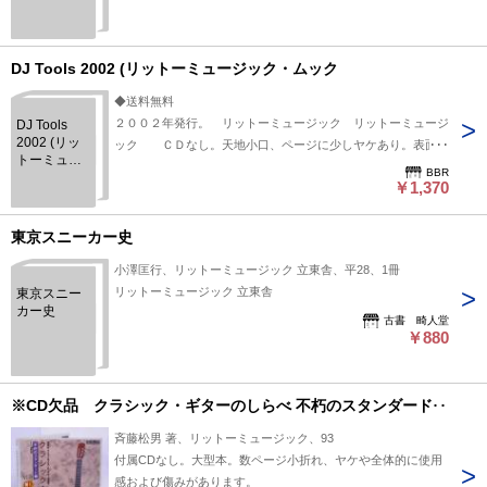
号
DJ Tools 2002 (リットーミュージック・ムック
◆送料無料
２００２年発行。 リットーミュージック リットーミュージ
DJ Tools
2002 (リッ
ック ＣＤなし。天地小口、ページに少しヤケあり。表面に
トーミュー
多少のスレ、キズはありますが、中身状態は良好です。
BBR
ジック・ム
￥1,370
ック
東京スニーカー史
小澤匡行、リットーミュージック 立東舎、平28、1冊
リットーミュージック 立東舎
東京スニー
カー史
古書 畸人堂
￥880
※CD欠品 クラシック・ギターのしらべ 不朽のスタンダード編
斉藤松男 著、リットーミュージック、93
付属CDなし。大型本。数ページ小折れ、ヤケや全体的に使用
感および傷みがあります。