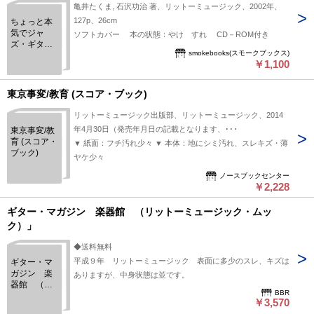
亀井たくま, 石沢功治 著、リットーミュージック、2002年、
127p、26cm
ちょっと本
気でジャ
ソフトカバー 本の状態：やけ すれ CD－ROM付き
ズ・ギター!
smokebooks(スモークブックス)
＜リットー
￥1,100
ミュージッ
ク・ムック
＞
東京事変/教育 (スコア・ブック)
リットーミュージック出版部、リットーミュージック、2014
年4月30日（発売年月日の記載となります、･･･
東京事変/教
育 (スコア・
▼ 紙面：フチ汚れ少々 ▼ 本体：地にシミ汚れ、スレキズ・薄
ブック)
ヤケ少々
ノースブックセンター
￥2,228
ギター・マガジン 楽器館 （リットーミュージック・ムッ
ク）」
◆送料無料
平成９年 リットーミュージック 表面に多少のスレ、キズは
ギター・マ
ガジン 楽
ありますが、中身状態は並です。
器館 （リ
BBR
ットーミュ
￥3,570
ージック・