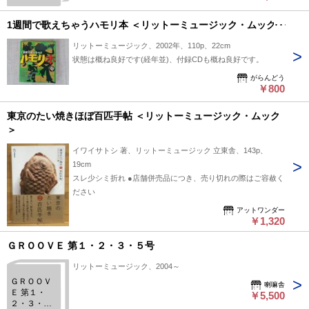
1週間で歌えちゃうハモリ本 ＜リットーミュージック・ムック＞
リットーミュージック、2002年、110p、22cm
状態は概ね良好です(経年並)、付録CDも概ね良好です。
がらんどう
￥800
東京のたい焼きほぼ百匹手帖 ＜リットーミュージック・ムック
＞
イワイサトシ 著、リットーミュージック 立東舎、143p、
19cm
スレ少シミ折れ ●店舗併売品につき、売り切れの際はご容赦く
ださい
アットワンダー
￥1,320
ＧＲＯＯＶＥ 第１・２・３・５号
リットーミュージック、2004～
ＧＲＯＯＶ
喇嘛舎
Ｅ 第１・
￥5,500
２・３・５