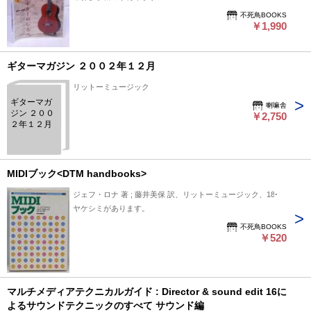
不死鳥BOOKS
￥1,990
ギターマガジン ２００２年１２月
リットーミュージック
ギターマガ
喇嘛舎
ジン ２００
￥2,750
２年１２月
MIDIブック<DTM handbooks>
ジェフ・ロナ 著 ; 藤井美保 訳、リットーミュージック、181
ヤケシミがあります。
不死鳥BOOKS
￥520
マルチメディアテクニカルガイド : Director & sound edit 16に
よるサウンドテクニックのすべて サウンド編