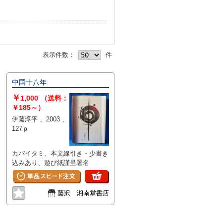
表示件数：
件
中国十八年
￥
1,000
（送料：
￥185～）
伊藤淳平 、2003 、
127ｐ
カバイタミ、本文線引き・少書き
込みあり、遊び紙謹呈署名
藤沢 湘南堂書店