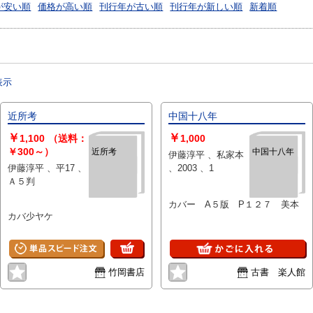
が安い順
価格が高い順
刊行年が古い順
刊行年が新しい順
新着順
表示
近所考
中国十八年
￥
￥
1,100
（送料：
1,000
￥300～）
近所考
中国十八年
伊藤淳平 、私家本
伊藤淳平 、平17 、
、2003 、1
Ａ５判
カバー A５版 P１２７ 美本
カバ少ヤケ
竹岡書店
古書 楽人館