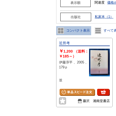
関連度
価格
表示順
私家本（1）
出版社
コンパクト表示
すべて
近所考
￥
1,200
（送料：
￥185～）
伊藤淳平 、2005 、
179ｐ
並
藤沢 湘南堂書店