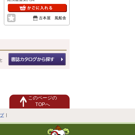
古本屋 風船舎
と
このページの
TOPへ
プ