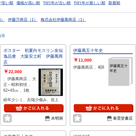
が安い順
価格が高い順
刊行年が古い順
刊行年が新しい順
新着順
5）
伊藤万商店（1）
株式会社伊藤萬商店（1）
表示
ポスター 初夏向モスリン友仙
伊藤萬五十年史
逸品會 大阪安土町 伊藤萬商
￥
11,000
店
伊藤萬五十
伊藤萬商店 、昭8
￥
年史
22,000
、伊藤萬商店 、大
正～昭和初頃 、
62×43㎝ 、1枚
経年少シミ、左端少傷み、並上
水明洞
泰雲堂書店