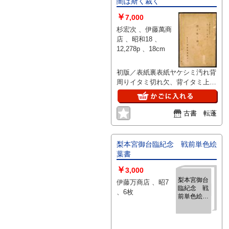
闇は斯く裁く
￥
7,000
杉宏次 、伊藤萬商
店 、昭和18 、
12,278p 、18cm
初版／表紙裏表紙ヤケシミ汚れ背
周りイタミ切れ欠、背イタミ上部
欠、表紙裏表紙上部濡れシミ、頁
角少濡れシミ、角少当り、経年ヤ
ケ
古書 転蓬
梨本宮御台臨紀念 戦前単色絵
葉書
￥
3,000
梨本宮御台
伊藤万商店 、昭7
臨紀念 戦
、6枚
前単色絵葉
書