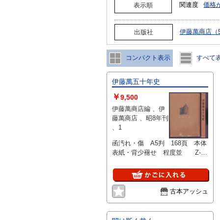
関連度
価格
表示順
伊藤萬商店（
出版社
コンパクト表示
すべて
伊藤萬五十年史
￥
9,500
伊藤萬商店編 、伊
藤萬商店 、昭8年刊
、1
函汚れ・傷 A5判 168頁 本体
表紙・背少褪せ 程度並 Z-
90-18609
古本アッシュ