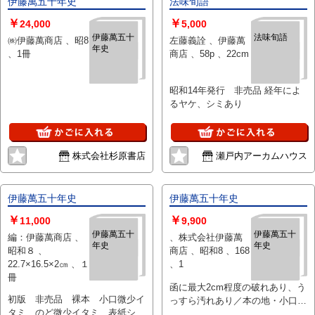
伊藤萬五十年史
法味旬語
￥
￥
24,000
5,000
伊藤萬五十
法味旬語
㈱伊藤萬商店 、昭8
左藤義詮 、伊藤萬
年史
、1冊
商店 、58p 、22cm
昭和14年発行 非売品 経年によ
るヤケ、シミあり
株式会社杉原書店
瀬戸内アーカムハウス
伊藤萬五十年史
伊藤萬五十年史
￥
￥
11,000
9,900
伊藤萬五十
伊藤萬五十
編：伊藤萬商店 、
、株式会社伊藤萬
年史
年史
昭和８ 、
商店 、昭和8 、168
22.7×16.5×2㎝ 、１
、1
冊
函に最大2cm程度の破れあり、う
初版 非売品 裸本 小口微少イ
っすら汚れあり／本の地・小口に
タミ のど微少イタミ 表紙シミ
茶色の斑点状の汚れあり。