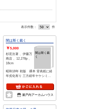
表示件数：
件
闇は斯く裁く
￥
5,000
闇は斯く裁
杉宏次著 、伊藤万
く
商店 、12,278p 、
18cm
昭和18年 初版 裸本 背表紙に経
年劣化有り 三方経年ヤケシミ有
り 裏見返しに記名等書き込み有
り
瀬戸内アーカムハウス