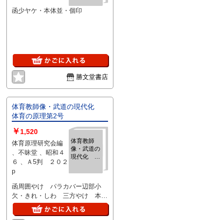
２号）
函少ヤケ・本体並・個印
勝文堂書店
体育教師像・武道の現代化
体育の原理第2号
￥
1,520
体育教師
体育原理研究会編
像・武道の
、不昧堂 、昭和４
現代化
６ 、Ａ5判 ２０２
体育の原理
p
第2号
函周囲やけ パラカバー辺部小
欠・きれ・しわ 三方やけ 本文
良か