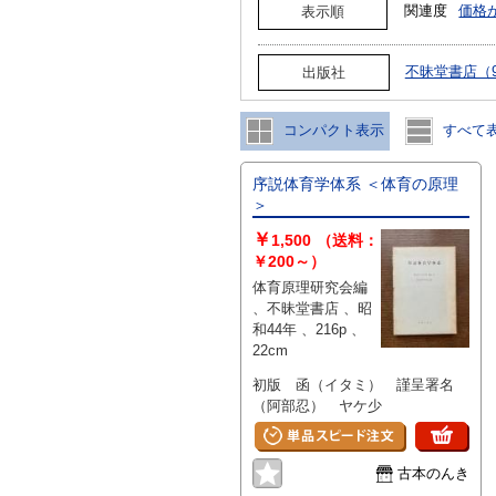
関連度
価格
表示順
不昧堂書店（
出版社
コンパクト表示
すべて
序説体育学体系 ＜体育の原理
＞
￥
1,500
（送料：
￥200～）
体育原理研究会編
、不昧堂書店 、昭
和44年 、216p 、
22cm
初版 函（イタミ） 謹呈署名
（阿部忍） ヤケ少
古本のんき