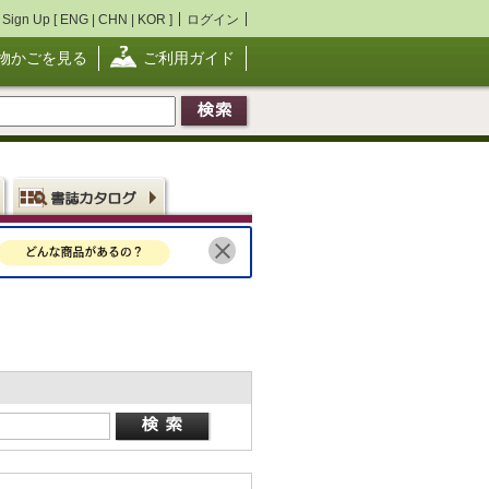
Sign Up [
ENG
|
CHN
|
KOR
]
ログイン
物かごを見る
ご利用ガイド