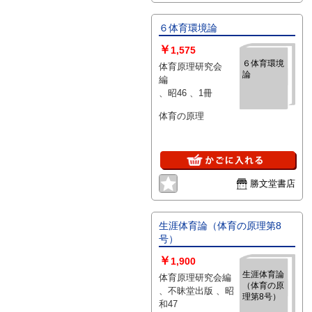
６体育環境論
￥
1,575
６体育環境
体育原理研究会
論
編
、昭46 、1冊
体育の原理
勝文堂書店
生涯体育論（体育の原理第8
号）
￥
1,900
生涯体育論
体育原理研究会編
（体育の原
、不昧堂出版 、昭
理第8号）
和47