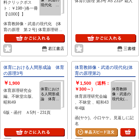
体育の原理 第3号 A5 231P 箱入
料クリックポス
現代化
ト：￥198~)各一冊
(体育の原
【\1000】】
理 第２
号) /体育に
体育教師像・武道の現代化 (体
おける人間
育の原理 第２号) 体育原理研究
形成論 (体
育の原理
会編、不昧堂書店、1968 体
〈第3号) /
育における人間形成論 (体育の原
『2冊』
理〈第3号) 体育原理研究会編、
若江書店
三書樓
不昧堂書店、1968 1967年)
体育における人間形成論 体育
体育教師像・武道の現代化(体
の原理3号
育の原理第2)
￥
￥
1,900
1,500
（送料：
￥300～）
体育におけ
体育教師
体育原理研究会
る人間形成
像・武道の
編、不昧堂出版、
体育原理研究会編
論 体育の
現代化(体
昭和49
、不昧堂 、昭和43
原理3号
育の原理第
年4版
2)
6版・函付 Ａ5判・231頁
函(ヤケ)。小口ヤケ。見返しに記
名