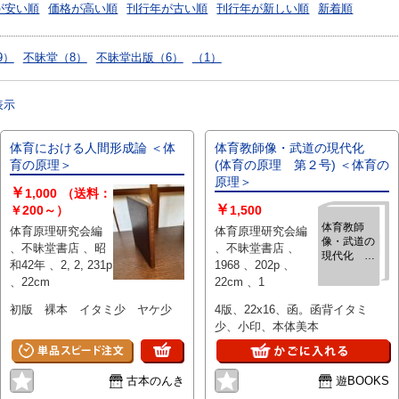
が安い順
価格が高い順
刊行年が古い順
刊行年が新しい順
新着順
9）
不昧堂（8）
不昧堂出版（6）
（1）
表示
体育における人間形成論 ＜体
体育教師像・武道の現代化
育の原理＞
(体育の原理 第２号) ＜体育の
原理＞
￥
1,000
（送料：
￥
￥200～）
1,500
体育教師
体育原理研究会編
体育原理研究会編
像・武道の
、不昧堂書店 、昭
、不昧堂書店 、
現代化
和42年 、2, 2, 231p
1968 、202p 、
(体育の原
、22cm
22cm 、1
理 第２
号) ＜体育
初版 裸本 イタミ少 ヤケ少
4版、22x16、函。函背イタミ
の原理＞
少、小印、本体美本
古本のんき
遊BOOKS