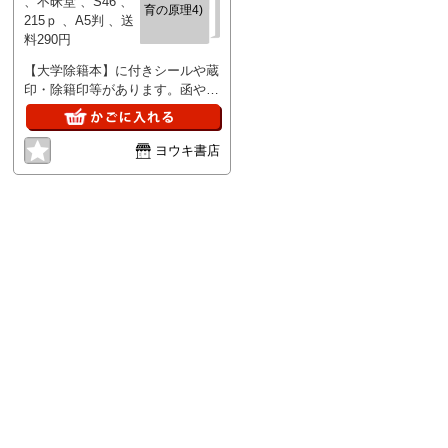
、不昧堂 、S46 、
育の原理4)
215ｐ 、A5判 、送
料290円
【大学除籍本】に付きシールや蔵
印・除籍印等があります。函やカ
バーのない裸本です。 経年によ
る多少のヤケがありますが、それ
以外は良好です。教員専用使用
ヨウキ書店
品。
5caqh7d5a0zjp61ask4/176697.jpg?