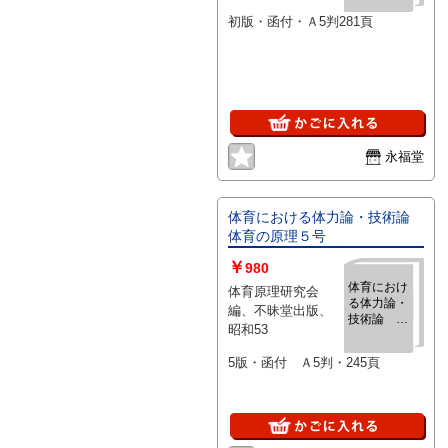
初版・函付・Ａ5判281頁
永福堂
体育における体力論・技術論
体育の原理５号
￥
980
体育におけ
体育原理研究会
る体力論・
編、不昧堂出版、
技術論 体
昭和53
育の原理５
号
5版・函付 Ａ5判・245頁