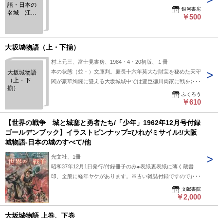
語・日本の
され、歴史の転換点になった城はない。・・・
銀河書房
名城 江崎
￥500
誠致 ◆成
美文庫
大坂城物語（上・下揃）
村上元三、富士見書房、1984・4・20初版、１冊
本の状態（並・）文庫判。慶長十六年莫大な財宝を秘めた天守
大坂城物語
（上・下
閣が豪華絢爛に聳える大坂城城中では豊臣徳川両家に戦をおこ
揃）
すべく黒い影がうごめいていた
ふくろう
￥610
【世界の戦争 城と城塞と勇者たち/「少年」1962年12月号付録
ゴールデンブック】イラストピンナップ=ひれがミサイル!/大阪
城物語-日本の城のすべて/他
光文社、1冊
昭和37年12月1日発行/付録冊子のみ●表紙裏表紙に薄く蔵書
印、全般に経年ヤケがあります。※古い雑誌付録ですので多少
の経年劣化はご理解くださいませ。
文献書院
￥2,000
大坂城物語 上巻、下巻