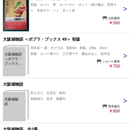
初版 カバー 帯 カバーヤケ・少シミ・縁少傷み 帯背ヤ
ケ 本体ヤケ・シミ 天シミ多
山吹書房
￥500
大阪城物語 ＜ポプラ・ブックス 49＞ 初版
岡本良一 著、ポプラ社、昭和50 初版、238p、20cm
初版 カバー薄ヤケ 三方薄ヤケ 書込みなし 経年並
大阪城物語
＜ポプラ・
シルバー書房
ブックス 49
￥750
＞ 初版
大阪城物語
村上元三、文芸社、昭41
初版箱入 良本 蔵書印
大阪城物
語
岡本書店
￥800
大阪城物語 全2冊