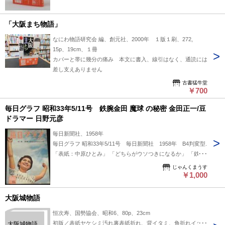
「大阪まち物語」
なにわ物語研究会 編、創元社、2000年 １版１刷、272,
15p、19cm、１冊
カバーと帯に幾分の痛み 本文に書入、線引はなく、通読には
差し支えありません
古書猛牛堂
￥700
毎日グラフ 昭和33年5/11号 鉄腕金田 魔球 の秘密 金田正一/豆
ドラマー 日野元彦
毎日新聞社、1958年
毎日グラフ 昭和33年5/11号 毎日新聞社 1958年 B4判変型.
「表紙：中原ひとみ」 「どちらがウソつきになるか」 「鉄腕
金田 魔球 の秘密／国鉄スワローズ／金田正一」 「豆ドラマー
じゃんくまうす
は叩く／日野元彦」 「人間模様：黄金週間かく斗う」 「対
￥1,000
談：高見順・水の江滝子」 「流行はシマ模様／東京銀座 松屋
調べ」 「テレビ：大野外劇 大阪城物語」 「表2広告：野村證
大阪城物語
券／住友銀行」 「表4広告：大和銀行／大映 長い鼻」他30p. ■
恒次寿、国勢協会、昭和6、80p、23cm
状態■並～並下 表紙少汚れシミ、少折れ目シワ、少ヤケ、端
初版／表紙ヤケシミ汚れ裏表紙折れ、背イタミ、角折れイタミ
大阪城物語
破れ少欠、本文少シミ、端折れ目、端少破れ、小口ヤケシミ.