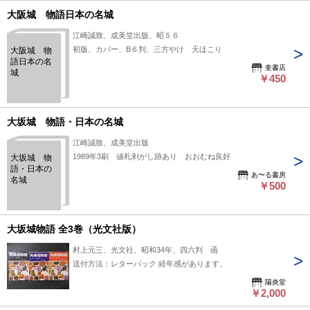
大阪城 物語日本の名城
江崎誠致、成美堂出版、昭５６
初版、カバー、B６判、三方やけ 天ほこり
大阪城 物
語日本の名
奎書店
城
￥450
大坂城 物語・日本の名城
江崎誠致、成美堂出版
1989年3刷 値札剥がし跡あり おおむね良好
大坂城 物
語・日本の
あ〜る書房
名城
￥500
大坂城物語 全3巻（光文社版）
村上元三、光文社、昭和34年、四六判 函
送付方法：レターパック 経年感があります。
陽炎堂
￥2,000