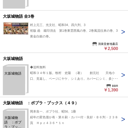
大坂城物語 全3巻
村上元三、光文社、昭和34、四六判、3
初版 函 蔵印消去 第1巻東雲西風の巻、2巻風流往来の巻、3
黄金白銀の巻。
清泉堂倉地書店
￥2,500
大坂城物語
◆送料無料
昭和３４年１版。牧村 史陽 （著） 創元社 天地小
大坂城物語
口、見返し、ページにヤケ、シミあり。カバーにシミ、多少の
スレ、キズあり。中身状態は経年並です。
BBR
￥1,390
大阪城物語 ：ポプラ・ブックス（４９）
岡本良一、ポプラ社、昭56、1冊
経年の変色僅か有・第６刷・カバー付・良好・Ｂ６判・２３８
大阪城物
語 ：ポプ
頁 Ｈｐｚ４３６＊１ｎ
ラ・ブック