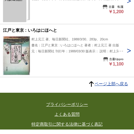
古書 転蓬
￥1,200
江戸と東京 : いろはにほへと
村上元三 著、毎日新聞社、1988/3/30、283p、20cm
書名：江戸と東京 : いろはにほへと 著者：村上元三 著 出版
元：毎日新聞社 刊行年：1988/03/30 版表示： 説明：村上元三
による『江戸と東京 : いろはにほへと』は、江戸時代から現代
古書Uppro
の東京にかけての変遷をテーマにした一冊です。1988年に毎
￥1,100
日新聞社から刊行されており、江戸文化や都市の発展について
読みやすくまとめられているようです。タイトルが示す通り、
多角的に江戸と東京を捉え、歴史や文化の基礎知識として取り
ページ上部へ戻る
組みやすい内容と推察されます。歴史に関心のある方や江戸と
東京のつながりを知りたい読者に向いているかもしれません。
状態：カバーヤケ上剥がれあり、天ヤケシミあり、地印あり
プライバシーポリシー
よくある質問
特定商取引に関する法律に基づく表記