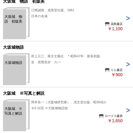
大坂城 物語 初版美
江崎誠致、成美堂出版、1981
日本の名城
大坂城 物
語 初版美
花島書店
￥1,100
大坂城物語
村上元三、東京文藝社 ＊昭和47年 新装初版
並 状態良好 カバ
大坂城物語
りら書店
￥900
大阪城 ※写真と解説
岡本良一（大阪城研究家）、清文堂出版、昭30頃か
Ｂ6 32頁 ※大阪城物語他
大阪城 ※
写真と解説
ロードス書房
￥1,650