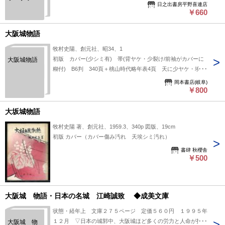
日之出書房平野喜連店
ス（４９）
￥660
大阪城物語
牧村史陽、創元社、昭34、1
初版 カバー(少シミ有) 帯(背ヤケ・少裂け/前袖がカバーに
大阪城物語
糊付) B6判 340頁＋桃山時代略年表4頁 天に少ヤケ・埃シ
ミ有/腹に少シミ有 状態経年並
岡本書店(岐阜)
￥800
大坂城物語
牧村史陽 著、創元社、1959.3、340p 図版、19cm
初版 カバー（カバー傷み汚れ 天埃シミ汚れ）
書肆 秋櫻舎
￥500
大阪城 物語・日本の名城 江崎誠致 ◆成美文庫
状態・経年上 文庫２７５ページ 定価５６０円 １９９５年
１２月 ▽日本の城郭中、大阪城ほど多くの労力と人命が投入
大阪城 物