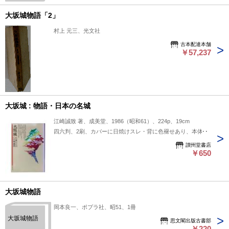
大坂城物語「2」
村上 元三、光文社
古本配達本舗
￥57,237
大坂城 : 物語・日本の名城
江崎誠致 著、成美堂、1986（昭和61）、224p、19cm
四六判、2刷、カバーに日焼けスレ・背に色褪せあり、本体並
讃州堂書店
￥650
大坂城物語
岡本良一、ポプラ社、昭51、1冊
大坂城物語
思文閣出版古書部
￥220