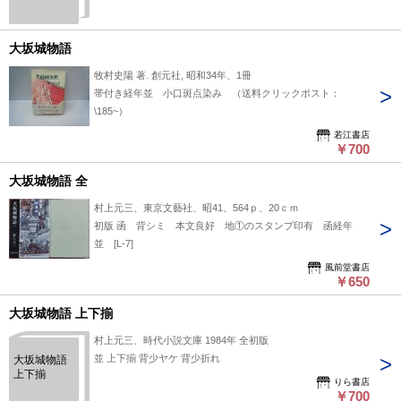
大坂城物語
牧村史陽 著. 創元社, 昭和34年、1冊
帯付き経年並 小口斑点染み （送料クリックポスト：
\185~）
若江書店
￥700
大坂城物語 全
村上元三、東京文藝社、昭41、564ｐ、20ｃｍ
初版 函 背シミ 本文良好 地①のスタンプ印有 函経年
並 [L-7]
風前堂書店
￥650
大坂城物語 上下揃
村上元三、時代小説文庫 1984年 全初版
並 上下揃 背少ヤケ 背少折れ
大坂城物語
上下揃
りら書店
￥700