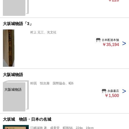
大坂城物語「3」
村上 元三、光文社
古本配達本舗
￥35,194
大阪城物語
80頁 恒次壽 国勢協会、昭6
大阪城物語
永森書店
￥1,500
大坂城 物語・日本の名城
江崎誠致 著、成美堂、昭和56、224p、19cm