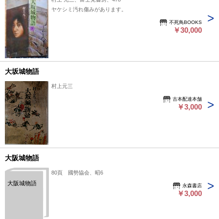
ヤケシミ汚れ傷みがあります。
不死鳥BOOKS
￥30,000
大坂城物語
村上元三
古本配達本舗
￥3,000
大阪城物語
80頁 國勢協会、昭6
大阪城物語
永森書店
￥3,000