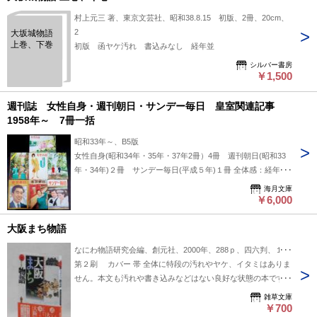
村上元三 著、東京文芸社、昭和38.8.15 初版、2冊、20cm、
2
大坂城物語
上巻、下巻
初版 函ヤケ汚れ 書込みなし 経年並
シルバー書房
￥1,500
週刊誌 女性自身・週刊朝日・サンデー毎日 皇室関連記事
1958年～ 7冊一括
昭和33年～、B5版
女性自身(昭和34年・35年・37年2冊）4冊 週刊朝日(昭和33
年・34年)２冊 サンデー毎日(平成５年)１冊 全体感：経年感
あり(ヤケ 表紙・裏表紙イタミ、欠けあり） 正田美智子さ
海月文庫
ん テニスコート がしんたれ(小磯良平・絵) 大坂城物語
￥6,000
黒い画集 東芝テレビリモコン(遠隔操作装置)3mコード付き
広告 雅子さま 市川雷蔵 吉永小百合17才
大阪まち物語
なにわ物語研究会編、創元社、2000年、288ｐ、四六判、１冊
第２刷 カバー 帯 全体に特段の汚れやヤケ、イタミはありま
せん。本文も汚れや書き込みなどはない良好な状態の本です。
誰かに話したいまち大阪 誰かと歩きたいまち大阪 都市の記
雑草文庫
憶と夢を訪ねる新しい大阪学
￥700