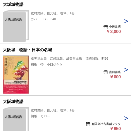
大坂城物語
牧村史陽、創元社、昭34、1冊
カバー B6 340
大坂城物語
金沢書店
￥3,000
大阪城 物語・日本の名城
成美堂出版 江崎誠致、成美堂出版 江崎誠致、昭56
初版 帯 小口少ヤケ
吉田書店
￥600
大阪城物語
牧村史陽、創元社、昭34、1冊
初版 カバー
大阪城物語
有限会社古書舗フクタ
￥850