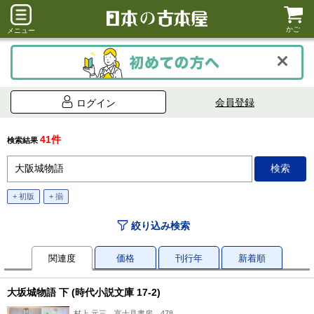
かご
メニュー
会員登録
ログイン
41件
検索結果
+ 初版
+ 揃
絞り込み検索
関連度
価格
刊行年
新着順
大坂城物語 下 (時代小説文庫 17-2)
村上 元三、富士見書房、478