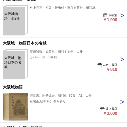
村上元三・初版・帯凾付・東京文芸社、昭和38
大阪城物
永福堂
語 全2冊
￥1,900
大阪城 物語日本の名城
江崎誠致、成美堂、昭和５６年、１冊
カバー、帯、B６判
大阪城 物
語日本の名
ムカイ書店
城
￥810
大阪城物語
恒次壽、国勢協会、昭和6、80頁、A5、１冊
私製函,経年ヤケ,傷みあり
井上書店
￥3,000