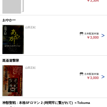
￥3,304
おやかー
山田正紀
古本配達本舗
￥3,000
崑崙遊撃隊
山田正紀
古本配達本舗
￥3,000
神獣聖戦 : 本格SFロマン 2 (時間牢に繋がれて) ＜Tokuma