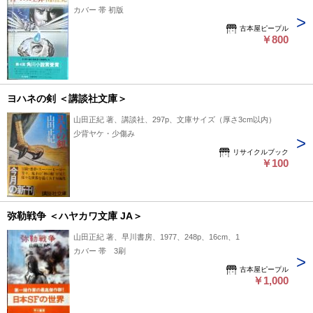
カバー 帯 初版
古本屋ピープル
￥800
ヨハネの剣 ＜講談社文庫＞
山田正紀 著、講談社、297p、文庫サイズ（厚さ3cm以内）
少背ヤケ・少傷み
リサイクルブック
￥100
弥勒戦争 ＜ハヤカワ文庫 JA＞
山田正紀 著、早川書房、1977、248p、16cm、1
カバー 帯 3刷
古本屋ピープル
￥1,000