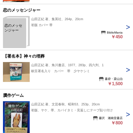
恋のメッセンジャー
山田正紀 著、集英社、264p、20cm
初版 カバー 帯
恋のメッセ
ンジャー
BiblioMania
￥450
【署名本】神々の埋葬
山田正紀 著、角川書店、1977、283p、四六判、1
献呈署名入り カバー 帯 少ヤケシミ
書砦・梁山泊
￥1,500
贋作ゲーム
山田正紀 著、文芸春秋、昭和53、253p、20cm
初版、ヤケ、帯、カバイタミ・見返しにテープ貼り付け
藤沢 湘南堂書店
￥800