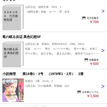
山田正紀、徳間文庫、2023、1
（徳間文庫）初版・カバー・帯・良本
ＳＡＫＵＲ
Ａ 六方面
北天堂書店
喪失課 山
￥700
田正紀・超
絶ミステリ
コレクショ
ン＃６
竜の眠る浜辺 異色幻想SF
山田正紀 著、双葉社、昭和54年5月、238p、20cm
初版 カバー 帯付 カバーヤケ無し 帯ヤケ無し 本体三
竜の眠る浜
辺 異色幻想
方ヤケ無し 線引き無し 書き込み無し 極美本ではありませ
SF
んが保存状態良好です。
佐藤書房
￥500
小説推理 第18巻1・2号 （1978年1・2月） 2冊
双葉社、2冊、21cm、2
山田正紀「白の協奏曲」前後編 ほか
古本屋ピープル
￥1,500