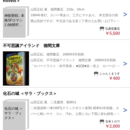
novels＞
山田正紀 著、徳間書店、223p、18cm
1984年発行。カバー帯あり。三方にヤケあり。 本文部分の状
神獣聖戦 : 本
格SFロマン
態は良好ですが、中古品である旨ご了承の上お買い上げ下さ
2 (時間牢に
い。
弘南堂書店
繋がれて) ＜
￥5,500
Tokuma
novels＞
不可思議アイランド 徳間文庫
山田正紀、徳間書店、1988年8月初刷
山田正紀 不可思議アイランド 徳間文庫 1988年8月初刷
「カバーイラスト：佐竹美保」 ■状態■並～並上 カバー少汚
れシミ、端少痛み、小口少シミ.
じゃんくまうす
￥400
化石の城 ＜サラ・ブックス＞
山田正紀 著、二見書房、昭和51
〇全国送料一律198円(クリックポスト使用) 昭和51年初版。カ
化石の城 ＜
サラ・ブッ
バーに軽いヤケ、スレ、汚れ、上部にヨレ下部に折れ跡有。ペ
クス＞
ージ三方に軽いヤケ、汚れ有。本文部分の状態は良好ですが、
古本トロワ
中古品である旨ご了承の上お買い上げ下さい。
￥2,000