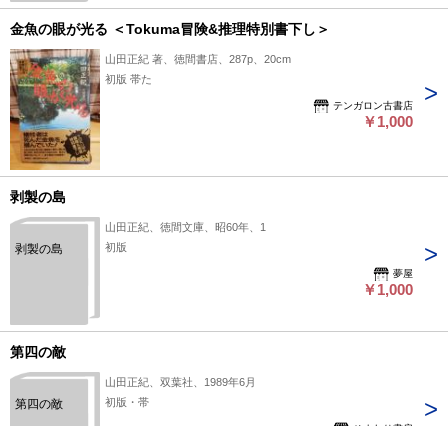
金魚の眼が光る ＜Tokuma冒険&推理特別書下し＞
山田正紀 著、徳間書店、287p、20cm
初版 帯た
テンガロン古書店
￥1,000
剥製の島
山田正紀、徳間文庫、昭60年、1
初版
剥製の島
夢屋
￥1,000
第四の敵
山田正紀、双葉社、1989年6月
初版・帯
第四の敵
ひまわり書房
￥1,000