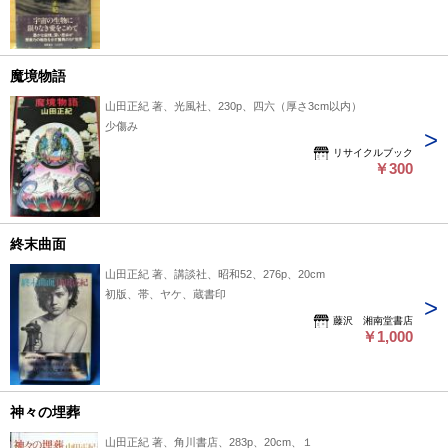
魔境物語
山田正紀 著、光風社、230p、四六（厚さ3cm以内）
少傷み
リサイクルブック
￥300
終末曲面
山田正紀 著、講談社、昭和52、276p、20cm
初版、帯、ヤケ、蔵書印
藤沢 湘南堂書店
￥1,000
神々の埋葬
山田正紀 著、角川書店、283p、20cm、１