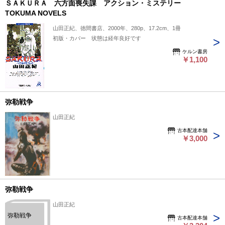
ＳＡＫＵＲＡ 六方面喪失課 アクション・ミステリー
TOKUMA NOVELS
山田正紀、徳間書店、2000年、280p、17.2cm、1冊
初版・カバー 状態は経年良好です
ケルン書房
￥1,100
弥勒戦争
山田正紀
古本配達本舗
￥3,000
弥勒戦争
山田正紀
弥勒戦争
古本配達本舗