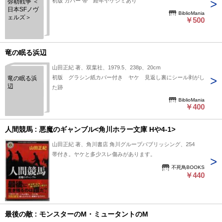
初版 カバー 帯 経年ヤケシミあり
弥勒戦争 ＜
日本SFノヴ
BiblioMania
ェルズ＞
￥500
竜の眠る浜辺
山田正紀 著、双葉社、1979.5、238p、20cm
初版 グラシン紙カバー付き ヤケ 見返し裏にシール剥がし
竜の眠る浜
辺
た跡
BiblioMania
￥400
人間競馬 : 悪魔のギャンブル<角川ホラー文庫 Hや4-1>
山田正紀 著、角川書店 角川グループパブリッシング、254
帯付き。ヤケと多少スレ傷みがあります。
不死鳥BOOKS
￥440
最後の敵 : モンスターのM・ミュータントのM