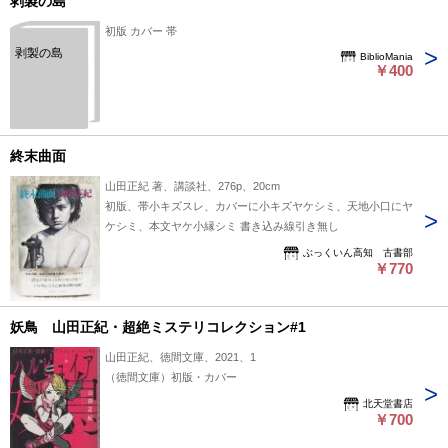
剥製の島
初版 カバー 帯
剥製の島
BiblioMania
￥400
終末曲面
山田正紀 著、講談社、276p、20cm
初版、帯小キズスレ、カバーに小キズヤケシミ、天地小口にヤ
ケシミ、本文ヤケ小縁シミ 書き込み線引き無し
ぶっくいん高知 古書部
￥770
妖鳥 山田正紀・超絶ミステリコレクション#1
山田正紀、徳間文庫、2021、1
（徳間文庫）初版・カバー
北天堂書店
￥700