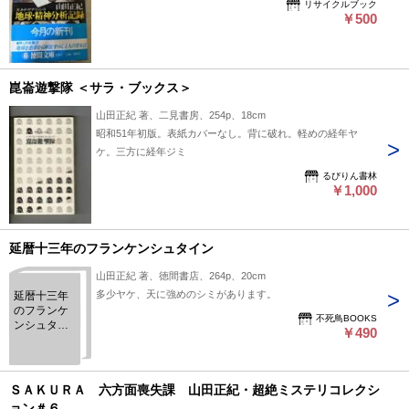
リサイクルブック
￥500
崑崙遊撃隊 ＜サラ・ブックス＞
山田正紀 著、二見書房、254p、18cm
昭和51年初版。表紙カバーなし。背に破れ。軽めの経年ヤ
ケ。三方に経年ジミ
るびりん書林
￥1,000
延暦十三年のフランケンシュタイン
山田正紀 著、徳間書店、264p、20cm
多少ヤケ、天に強めのシミがあります。
延暦十三年
のフランケ
不死鳥BOOKS
ンシュタイ
￥490
ン
ＳＡＫＵＲＡ 六方面喪失課 山田正紀・超絶ミステリコレクシ
ョン＃６