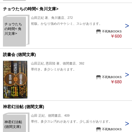
チョウたちの時間< 角川文庫>
山田正紀 著、角川書店、272
初版。かなり強めのヤケシミ、スレがあります。
チョウたち
の時間< 角
不死鳥BOOKS
川文庫>
￥600
読書会 (徳間文庫)
山田正紀, 恩田陸 著、徳間書店、392
帯付き。多少シミがあります。
不死鳥BOOKS
￥680
神君幻法帖 (徳間文庫)
山田 正紀、徳間書店、409
帯付。多少スレ汚れがあります。少し反りがあります。
神君幻法帖
(徳間文庫)
不死鳥BOOKS