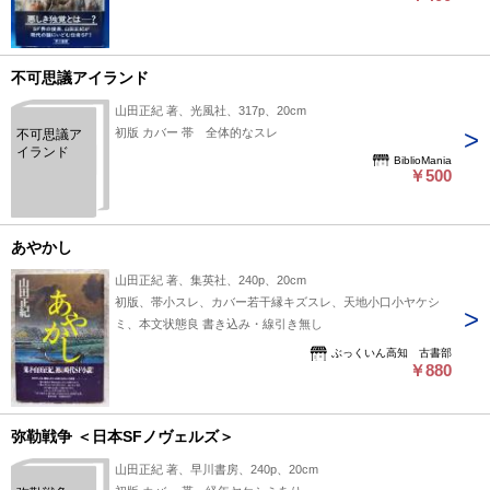
不可思議アイランド
山田正紀 著、光風社、317p、20cm
初版 カバー 帯 全体的なスレ
不可思議ア
イランド
BiblioMania
￥500
あやかし
山田正紀 著、集英社、240p、20cm
初版、帯小スレ、カバー若干縁キズスレ、天地小口小ヤケシ
ミ、本文状態良 書き込み・線引き無し
ぶっくいん高知 古書部
￥880
弥勒戦争 ＜日本SFノヴェルズ＞
山田正紀 著、早川書房、240p、20cm