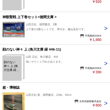
￥920
神獣聖戦 上下巻セット<徳間文庫 >
山田正紀、徳間書店、2冊
上下巻の2冊セットです。帯付き。概ね良好です。
不死鳥BOOKS
￥1,980
顔のない神々 上 (角川文庫 緑 446-11)
山田 正紀、角川書店、444
強いヤケシミ汚れがあります。
顔のない
神々 上 (角
不死鳥BOOKS
川文庫 緑
￥390
446-11)
超・博物誌
山田正紀 著、徳間書店、234p、20cm
古本倶楽部株式会社
￥800