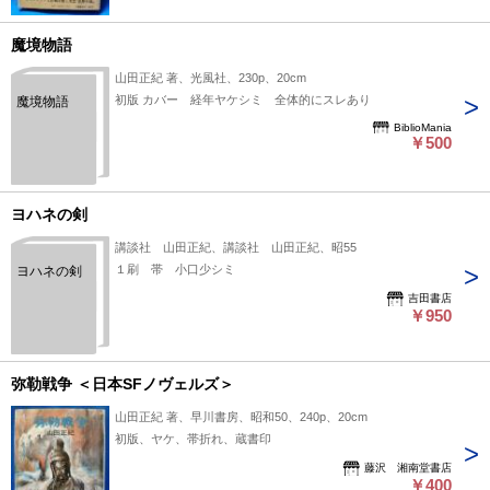
魔境物語
山田正紀 著、光風社、230p、20cm
初版 カバー 経年ヤケシミ 全体的にスレあり
魔境物語
BiblioMania
￥500
ヨハネの剣
講談社 山田正紀、講談社 山田正紀、昭55
１刷 帯 小口少シミ
ヨハネの剣
吉田書店
￥950
弥勒戦争 ＜日本SFノヴェルズ＞
山田正紀 著、早川書房、昭和50、240p、20cm
初版、ヤケ、帯折れ、蔵書印
藤沢 湘南堂書店
￥400