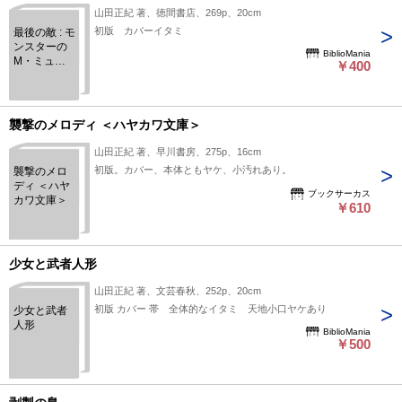
山田正紀 著、徳間書店、269p、20cm
初版 カバーイタミ
最後の敵 : モ
ンスターの
BiblioMania
M・ミュー
￥400
タントのM
襲撃のメロディ ＜ハヤカワ文庫＞
山田正紀 著、早川書房、275p、16cm
初版。カバー、本体ともヤケ、小汚れあり。
襲撃のメロ
ディ ＜ハヤ
ブックサーカス
カワ文庫＞
￥610
少女と武者人形
山田正紀 著、文芸春秋、252p、20cm
初版 カバー 帯 全体的なイタミ 天地小口ヤケあり
少女と武者
人形
BiblioMania
￥500