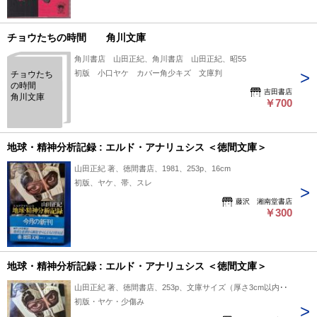
チョウたちの時間 角川文庫
角川書店 山田正紀、角川書店 山田正紀、昭55
初版 小口ヤケ カバー角少キズ 文庫判
チョウたち
の時間
吉田書店
角川文庫
￥700
地球・精神分析記録 : エルド・アナリュシス ＜徳間文庫＞
山田正紀 著、徳間書店、1981、253p、16cm
初版、ヤケ、帯、スレ
藤沢 湘南堂書店
￥300
地球・精神分析記録 : エルド・アナリュシス ＜徳間文庫＞
山田正紀 著、徳間書店、253p、文庫サイズ（厚さ3cm以内）
初版・ヤケ・少傷み