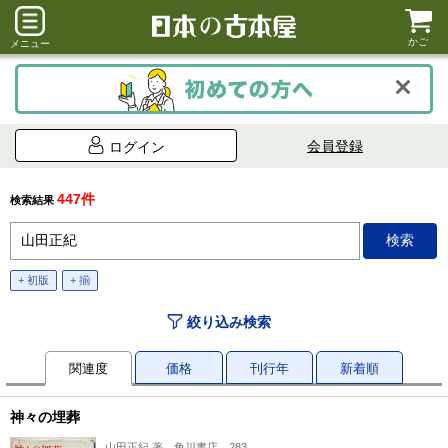
かご
メニュー
会員登録
ログイン
447件
検索結果
+ 初版
+ 揃
絞り込み検索
関連度
価格
刊行年
新着順
神々の埋葬
山田正紀 著、角川書店、283