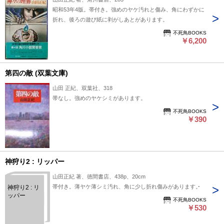
昭和53年4版。帯付き。強めのヤケ汚れと傷み、角にわずかに
折れ、後ろの遊び紙に剥がしあとがあります。
不死鳥BOOKS
￥6,200
第四の敵 (双葉文庫)
山田 正紀、双葉社、318
帯なし。強めのヤケシミがあります。
不死鳥BOOKS
￥390
神狩り2 : リッパー
山田正紀 著、徳間書店、438p、20cm
帯付き。薄ヤケ薄シミ汚れ、角に少し折れ傷みがあります。
神狩り2 : リ
ッパー
不死鳥BOOKS
￥530