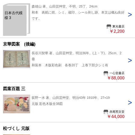
森雄山 著、山田芸艸堂、不明、25丁、24cm
和本 表紙に焼、シミ、蔵印、シール剥し跡、本文は概ね良好
日本古代模
様 3
です。
東光書店
￥2,200
京華図案 (後編)
長谷川契華 著、山田芸艸堂、明治36年、(上・下)、25cm、2
冊
和装本 木版彩色刷 各巻20丁 上巻下部少シミ有
一心堂書店
￥88,000
図案百題 三
荻野一水 著、山田芸艸堂、明治43年 1910年、27×19
元版 彩色木版全38図
赤尾照文堂
￥44,000
松づくし 元版