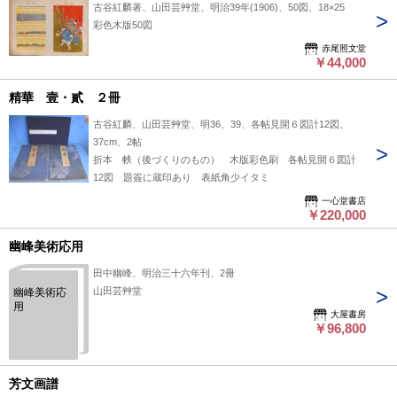
古谷紅麟著、山田芸艸堂、明治39年(1906)、50図、18×25
彩色木版50図
赤尾照文堂
￥44,000
精華 壹・貳 ２冊
古谷紅麟、山田芸艸堂、明36、39、各帖見開６図計12図、
37cm、2帖
折本 帙（後づくりのもの） 木版彩色刷 各帖見開６図計
12図 題簽に蔵印あり 表紙角少イタミ
一心堂書店
￥220,000
幽峰美術応用
田中幽峰、明治三十六年刊、2冊
山田芸艸堂
幽峰美術応
用
大屋書房
￥96,800
芳文画譜