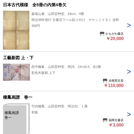
日本古代模様 全5冊の内第4巻欠
森雄山著、山田芸艸堂、24cm、4冊
明治38年発行 古書店ラベル貼り付け ヤケシミイタミ 送料
300円
かもがわ書店
￥20,000
工藝新図 上・下
田中幽峯、山田芸艸堂、明25、24×16.5、全2冊
彩色木版刷 上下
赤尾照文堂
￥110,000
棲鳳画譜 巻一
竹内棲鳳、山田芸艸堂、明治32、１冊
初版
棲鳳画譜
巻一
福岡古書店
￥3,000