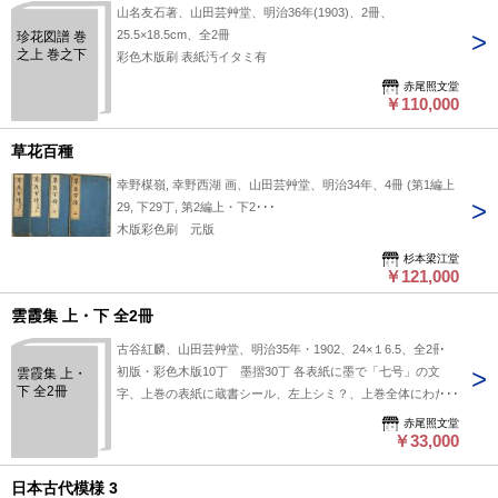
山名友石著、山田芸艸堂、明治36年(1903)、2冊、
25.5×18.5cm、全2冊
珍花図譜 巻
之上 巻之下
彩色木版刷 表紙汚イタミ有
赤尾照文堂
￥110,000
草花百種
幸野楳嶺, 幸野西湖 画、山田芸艸堂、明治34年、4冊 (第1編上
29, 下29丁, 第2編上・下2･･･
木版彩色刷 元版
杉本梁江堂
￥121,000
雲霞集 上・下 全2冊
古谷紅麟、山田芸艸堂、明治35年・1902、24×１6.5、全2冊
初版・彩色木版10丁 墨摺30丁 各表紙に墨で「七号」の文
雲霞集 上・
下 全2冊
字、上巻の表紙に蔵書シール、左上シミ？、上巻全体にわたっ
て左上水ジミ
赤尾照文堂
￥33,000
日本古代模様 3