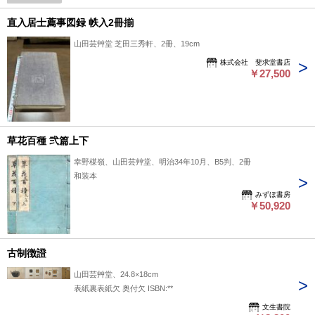
直入居士薦事図録 帙入2冊揃
山田芸艸堂 芝田三秀軒、2冊、19cm
株式会社 斐求堂書店
￥27,500
草花百種 弐篇上下
幸野楳嶺、山田芸艸堂、明治34年10月、B5判、2冊
和装本
みずほ書房
￥50,920
古制徴證
山田芸艸堂、24.8×18cm
表紙裏表紙欠 奥付欠 ISBN:**
文生書院