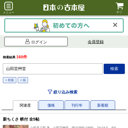
かご
メニュー
会員登録
ログイン
160件
検索結果
+ 初版
+ 揃
絞り込み検索
関連度
価格
刊行年
新着順
新ちくさ 帙付 全5帖
山田直三郎 著、山田芸艸堂、明治39年(1906)、24×16.5、全5