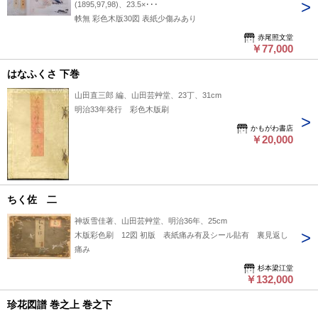
(1895,97,98)、23.5×･･･
帙無 彩色木版30図 表紙少傷みあり
赤尾照文堂
￥77,000
はなふくさ 下巻
山田直三郎 編、山田芸艸堂、23丁、31cm
明治33年発行 彩色木版刷
かもがわ書店
￥20,000
ちく佐 二
神坂雪佳著、山田芸艸堂、明治36年、25cm
木版彩色刷 12図 初版 表紙痛み有及シール貼有 裏見返し
痛み
杉本梁江堂
￥132,000
珍花図譜 巻之上 巻之下