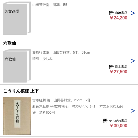
山田芸艸堂、明38、B5
芳文画譜
山﨑書店
￥24,200
六歌仙
藤原行成筆、山田芸艸堂、5丁、31cm
印有 少しみ
六歌仙
日本書房
￥27,500
こうりん模様 上下
古谷紅麟 編、山田芸艸堂、25cm、2冊
彩色木版刷 平成3年発行 帙ややヤケシミ 本文おおむね良
好 送料600円
かもがわ書店
￥30,000