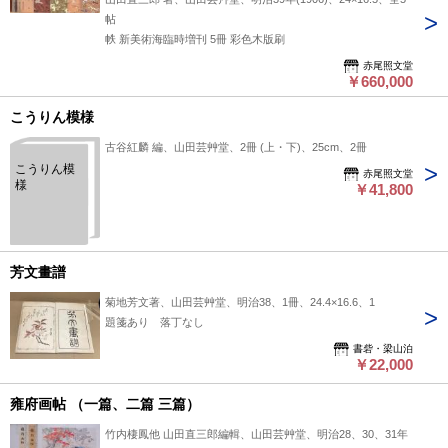
帖
帙 新美術海臨時増刊 5冊 彩色木版刷
赤尾照文堂
￥660,000
こうりん模様
古谷紅麟 編、山田芸艸堂、2冊 (上・下)、25cm、2冊
こうりん模
赤尾照文堂
様
￥41,800
芳文畫譜
菊地芳文著、山田芸艸堂、明治38、1冊、24.4×16.6、1
題箋あり 落丁なし
書砦・梁山泊
￥22,000
雍府画帖 （一篇、二篇 三篇）
竹内棲鳳他 山田直三郎編輯、山田芸艸堂、明治28、30、31年