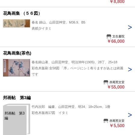
￥8,800
花鳥画集 （５６図）
春名 錦山、山田芸艸堂、M36.9、B5
表紙少イタミ
文生書院
￥66,000
花鳥画集(茶色)
春名錦山著、山田芸艸堂、明治38年(1905)、28丁、25×18
彩色木版刷 全58図 「序」ページにシミ有りますがあとは綺麗
です
赤尾照文堂
￥55,000
邦画帖 第3編
竹内次郎 編畫、山田芸艸堂、明34、18×25cm、1冊
彩色木版画17図 イタミ
邦画帖 第3
編
赤尾照文堂
￥5,500