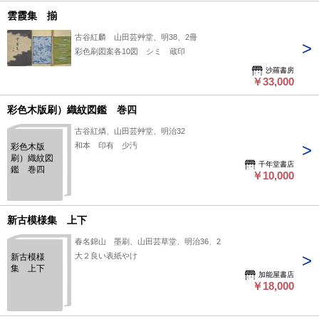
雲霞集 揃
古谷紅麟 山田芸艸堂、明38、2冊
彩色刷図案各10図 シミ 蔵印
沙羅書房
￥33,000
彩色木版刷）織紋図鑑 巻四
古谷紅燐、山田芸艸堂、明治32
和本 印有 少汚
彩色木版
刷）織紋図
千年堂書店
鑑 巻四
￥10,000
新古模様集 上下
春名錦山 墨刷、山田芸草堂、明治36、2
大２良い表紙やけ
新古模様
集 上下
加能屋書店
￥18,000