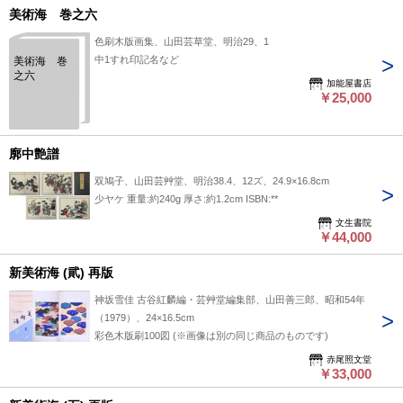
美術海 巻之六
色刷木版画集、山田芸草堂、明治29、1
中1すれ印記名など
美術海 巻
之六
加能屋書店
￥25,000
廓中艶譜
双鳩子、山田芸艸堂、明治38.4、12ズ、24.9×16.8cm
少ヤケ 重量:約240g 厚さ:約1.2cm ISBN:**
文生書院
￥44,000
新美術海 (貮) 再版
神坂雪佳 古谷紅麟編・芸艸堂編集部、山田善三郎、昭和54年
（1979）、24×16.5cm
彩色木版刷100図 (※画像は別の同じ商品のものです)
赤尾照文堂
￥33,000