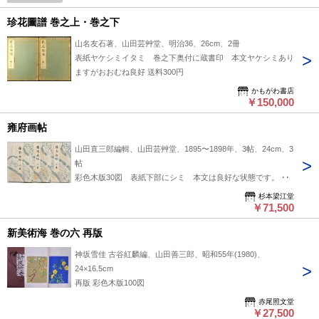
珍花圖譜 巻之上・巻之下
山名友石著、山田芸艸堂、明治36、26cm、2冊
表紙ヤケシミイタミ 巻之下奥付に蔵書印 本文ヤケシミあり
ますがおおむね良好 送料300円
かもがわ書店
￥150,000
雍府画帖
山田直三郎編輯、山田芸艸堂、1895〜1898年、3帖、24cm、3
帖
彩色木版30図 表紙下部にシミ 本文は良好な状態です。 帙
杉本梁江堂
￥71,500
新美術海 巻の六 再版
神坂雪佳 古谷紅麟編、山田善三郎、昭和55年(1980)、
24×16.5cm
再版 彩色木版100図
赤尾照文堂
￥27,500