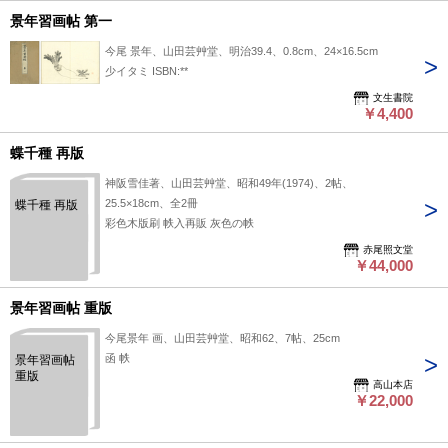
景年習画帖 第一
今尾 景年、山田芸艸堂、明治39.4、0.8cm、24×16.5cm
少イタミ ISBN:**
文生書院
￥4,400
蝶千種 再版
神阪雪佳著、山田芸艸堂、昭和49年(1974)、2帖、
25.5×18cm、全2冊
蝶千種 再版
彩色木版刷 帙入再販 灰色の帙
赤尾照文堂
￥44,000
景年習画帖 重版
今尾景年 画、山田芸艸堂、昭和62、7帖、25cm
函 帙
景年習画帖
重版
高山本店
￥22,000