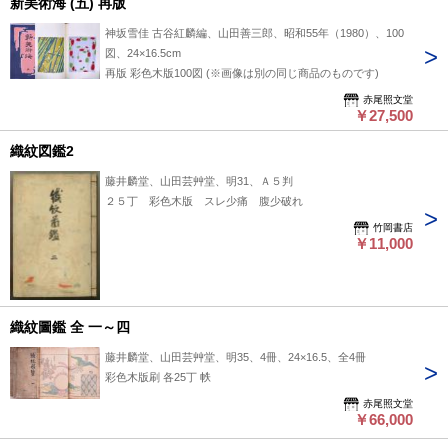
新美術海 (五) 再版
神坂雪佳 古谷紅麟編、山田善三郎、昭和55年（1980）、100
図、24×16.5cm
再版 彩色木版100図 (※画像は別の同じ商品のものです)
赤尾照文堂
￥27,500
織紋図鑑2
藤井麟堂、山田芸艸堂、明31、Ａ５判
２５丁 彩色木版 スレ少痛 腹少破れ
竹岡書店
￥11,000
織紋圖鑑 全 一～四
藤井麟堂、山田芸艸堂、明35、4冊、24×16.5、全4冊
彩色木版刷 各25丁 帙
赤尾照文堂
￥66,000