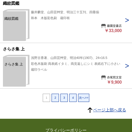
織紋図鑑
藤井麟堂、山田芸艸堂、明治三十五刊、四冊揃
和本 木版彩色刷 蔵印有
織紋図鑑
藤園堂書店
￥33,000
さらさ集 上
浅野古香著、山田芸艸堂、明治40年(1907)、24×16.5
彩色木版刷 両表紙イタミ、両見返しにシミ 表紙右下に小さい
さらさ集 上
蔵印ラベル
赤尾照文堂
￥9,900
1
2
3
4
次へ>>
ページ上部へ戻る
プライバシーポリシー