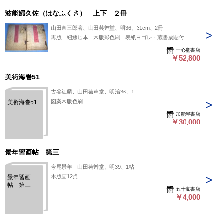
波能婦久佐（はなふくさ） 上下 ２冊
山田直三郎著、山田芸艸堂、明36、31cm、2冊
再版 紐綴じ本 木版彩色刷 表紙ヨゴレ・蔵書票貼付
一心堂書店
￥52,800
美術海巻51
古谷紅麟、山田芸草堂、明治36、1
図案木版色刷
美術海巻51
加能屋書店
￥30,000
景年習画帖 第三
今尾景年 山田芸艸堂、明39、1帖
木版画12点
景年習画
帖 第三
五十嵐書店
￥4,000