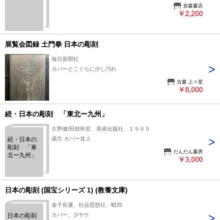
岩森書店
￥2,200
展覧会図録 土門拳 日本の彫刻
毎日新聞社
カバーとこぐちに少し汚れ
古書 上々堂
￥8,000
続・日本の彫刻 「東北ー九州」
久野健/田枝幹宏、美術出版社、１９６５
函欠 カバー並上
続・日本の
彫刻 「東
だんだん書房
北ー九州」
￥3,000
日本の彫刻 (国宝シリーズ 1) (教養文庫)
金子良運、社会思想社、昭35
カバー、少ヤケ
日本の彫刻