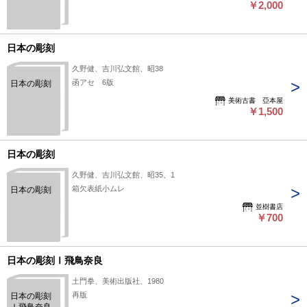
￥2,000
日本の彫刻
久野健、吉川弘文館、昭38
函アセ 6版
日本の彫刻
美術古書 亞本屋
￥1,500
日本の彫刻
久野健、吉川弘文館、昭35、1
箱欠表紙小ムレ
日本の彫刻
並樹書店
￥700
日本の彫刻Ⅰ飛鳥奈良
土門拳、美術出版社、1980
再版
日本の彫刻