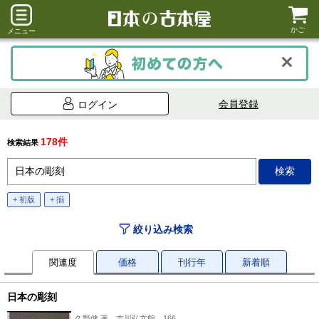
かご
メニュー
会員登録
ログイン
178件
検索結果
+ 初版
+ 揃
絞り込み検索
関連度
価格
刊行年
新着順
日本の彫刻
久野健 著、吉川弘文館、166