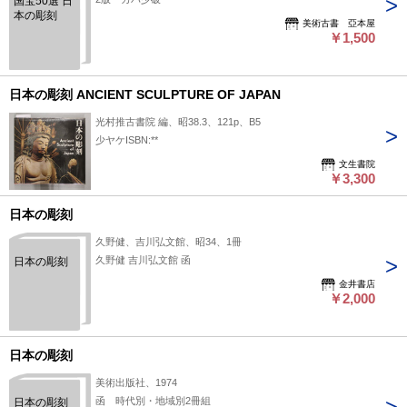
国宝50選 日
本の彫刻
美術古書 亞本屋
￥1,500
日本の彫刻 ANCIENT SCULPTURE OF JAPAN
光村推古書院 編、昭38.3、121p、B5
少ヤケISBN:**
文生書院
￥3,300
日本の彫刻
久野健、吉川弘文館、昭34、1冊
久野健 吉川弘文館 函
日本の彫刻
金井書店
￥2,000
日本の彫刻
美術出版社、1974
函 時代別・地域別2冊組
日本の彫刻