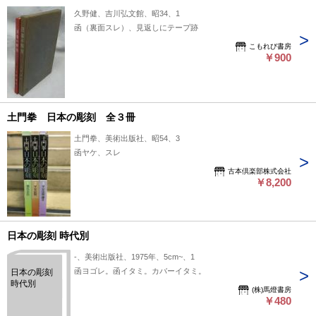
久野健、吉川弘文館、昭34、1
函（裏面スレ）、見返しにテープ跡
こもれび書房
￥900
土門拳 日本の彫刻 全３冊
土門拳、美術出版社、昭54、3
函ヤケ、スレ
古本倶楽部株式会社
￥8,200
日本の彫刻 時代別
-、美術出版社、1975年、5cm~、1
函ヨゴレ。函イタミ。カバーイタミ。
日本の彫刻
時代別
(株)馬燈書房
￥480