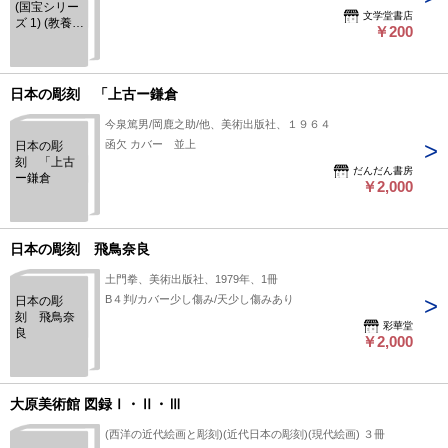
(国宝シリー
文学堂書店
ズ 1) (教養文
￥200
庫)
日本の彫刻 「上古ー鎌倉
今泉篤男/岡鹿之助/他、美術出版社、１９６４
函欠 カバー 並上
日本の彫
刻 「上古
だんだん書房
ー鎌倉
￥2,000
日本の彫刻 飛鳥奈良
土門拳、美術出版社、1979年、1冊
B４判/カバー少し傷み/天少し傷みあり
日本の彫
刻 飛鳥奈
彩華堂
良
￥2,000
大原美術館 図録Ⅰ・Ⅱ・Ⅲ
(西洋の近代絵画と彫刻)(近代日本の彫刻)(現代絵画) ３冊