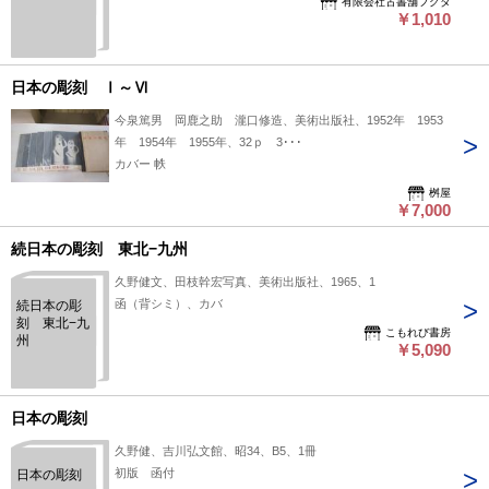
有限会社古書舗フクタ
￥1,010
日本の彫刻 Ⅰ～Ⅵ
今泉篤男 岡鹿之助 瀧口修造、美術出版社、1952年 1953
年 1954年 1955年、32ｐ 3･･･
カバー 帙
桝屋
￥7,000
続日本の彫刻 東北−九州
久野健文、田枝幹宏写真、美術出版社、1965、1
函（背シミ）、カバ
続日本の彫
刻 東北−九
こもれび書房
州
￥5,090
日本の彫刻
久野健、吉川弘文館、昭34、B5、1冊
初版 函付
日本の彫刻