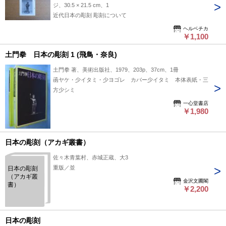
ジ、30.5 × 21.5 cm、1
近代日本の彫刻 彫刻について
ヘルベチカ
￥1,100
土門拳 日本の彫刻 1 (飛鳥・奈良)
土門拳 著、美術出版社、1979、203p、37cm、1冊
函ヤケ・少イタミ・少ヨゴレ カバー少イタミ 本体表紙・三
方少シミ
一心堂書店
￥1,980
日本の彫刻（アカギ叢書）
佐々木青葉村、赤城正蔵、大3
重版／並
日本の彫刻
（アカギ叢
金沢文圃閣
書）
￥2,200
日本の彫刻