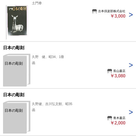
土門拳
古本倶楽部株式会社
￥3,000
日本の彫刻
久野 健、昭34、1冊
函
日本の彫刻
長山書店
￥3,080
日本の彫刻
久野健、吉川弘文館、昭35
函
日本の彫刻
青木書店
￥2,000