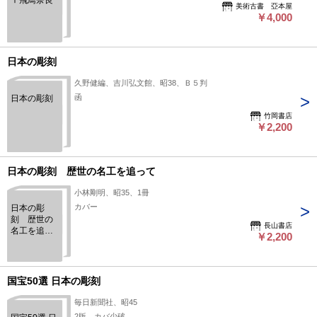
Ⅰ飛鳥奈良
美術古書 亞本屋
￥4,000
日本の彫刻
久野健編、吉川弘文館、昭38、Ｂ５判
函
日本の彫刻
竹岡書店
￥2,200
日本の彫刻 歴世の名工を追って
小林剛明、昭35、1冊
カバー
日本の彫
刻 歴世の
長山書店
名工を追っ
￥2,200
て
国宝50選 日本の彫刻
毎日新聞社、昭45
2版 カバ少破