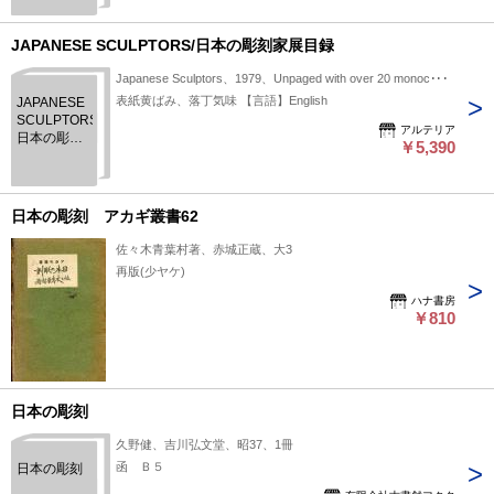
JAPANESE SCULPTORS/日本の彫刻家展目録
Japanese Sculptors、1979、Unpaged with over 20 monoc･･･
表紙黄ばみ、落丁気味 【言語】English
JAPANESE
SCULPTORS/
アルテリア
日本の彫刻
￥5,390
家展目録
日本の彫刻 アカギ叢書62
佐々木青葉村著、赤城正蔵、大3
再版(少ヤケ)
ハナ書房
￥810
日本の彫刻
久野健、吉川弘文堂、昭37、1冊
函 Ｂ５
日本の彫刻