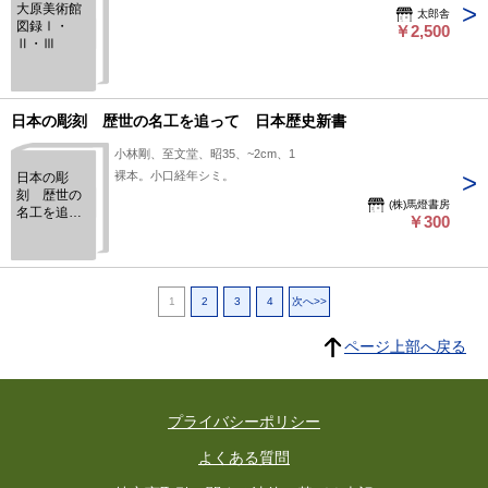
大原美術館
太郎舎
図録Ⅰ・
￥2,500
Ⅱ・Ⅲ
日本の彫刻 歴世の名工を追って 日本歴史新書
小林剛、至文堂、昭35、~2cm、1
裸本。小口経年シミ。
日本の彫
刻 歴世の
(株)馬燈書房
名工を追っ
￥300
て 日本歴
史新書
1
2
3
4
次へ>>
ページ上部へ戻る
プライバシーポリシー
よくある質問