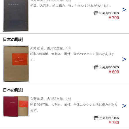
初版。大判本。函に傷み、強いヤケシミ汚れがあります。
不死鳥BOOKS
￥700
日本の彫刻
久野健 著、吉川弘文館、166
昭和38年6版。大判本。函付。強めのヤケシミ傷みがありま
す。
不死鳥BOOKS
￥600
日本の彫刻
久野健 著、吉川弘文館、166
昭和40年7版。大判本。函付。全体にヤケシミ汚れ傷みがあり
ます。
不死鳥BOOKS
￥780