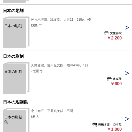
日本の彫刻
佐々木恒清、誠文堂、大正11、318p、A5
ISBN:**
日本の彫刻
文生書院
￥2,200
日本の彫刻
久野健編、吉川弘文館、昭和40年、1冊
7版函付
日本の彫刻
永楽屋
￥600
日本の彫刻集
小川光三、平井真美舘、不明
8枚入
日本の彫刻
集
美術古書 亞本屋
￥1,000