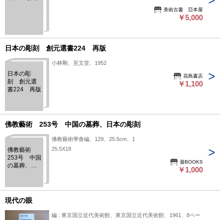
美術古書 亞本屋
￥5,000
日本の彫刻 創元選書224 再版
小林剛、至文堂、1952
日本の彫
花島書店
刻 創元選
￥1,100
書224 再版
佛教藝術 253号 中国の墓葬、日本の彫刻
佛教藝術學會編、129、25.5cm、1
25.5X18
佛教藝術
253号 中国
遊BOOKS
の墓葬、日
￥1,000
本の彫刻
現代の眼
編 : 東京国立近代美術館、東京国立近代美術館、1961、8ペー