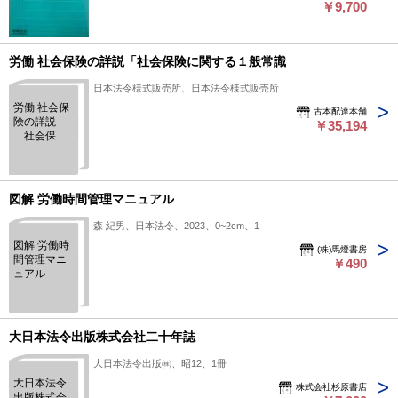
￥9,700
労働 社会保険の詳説「社会保険に関する１般常識
日本法令様式販売所、日本法令様式販売所
労働 社会保
古本配達本舗
険の詳説
￥35,194
「社会保険
に関する１
般常識
図解 労働時間管理マニュアル
森 紀男、日本法令、2023、0~2cm、1
図解 労働時
(株)馬燈書房
間管理マニ
￥490
ュアル
大日本法令出版株式会社二十年誌
大日本法令出版㈱、昭12、1冊
大日本法令
株式会社杉原書店
出版株式会