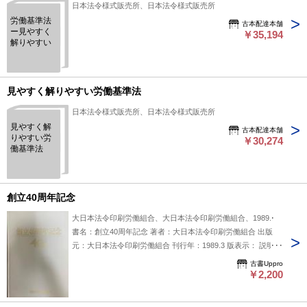
日本法令様式販売所、日本法令様式販売所
労働基準法
古本配達本舗
ー見やすく
￥35,194
解りやすい
見やすく解りやすい労働基準法
日本法令様式販売所、日本法令様式販売所
見やすく解
古本配達本舗
りやすい労
￥30,274
働基準法
創立40周年記念
大日本法令印刷労働組合、大日本法令印刷労働組合、1989.3
書名：創立40周年記念 著者：大日本法令印刷労働組合 出版
元：大日本法令印刷労働組合 刊行年：1989.3 版表示： 説明：
『創立40周年記念』は大日本法令印刷労働組合発行、1989年3
古書Uppro
月刊行の記念誌です。創立40年の歩みと活動内容をまとめ
￥2,200
て、組合の歴史的成果と今後の展望を示しています。組合員の
団結力と労働環境改善への努力を具現化した記録書です。 状