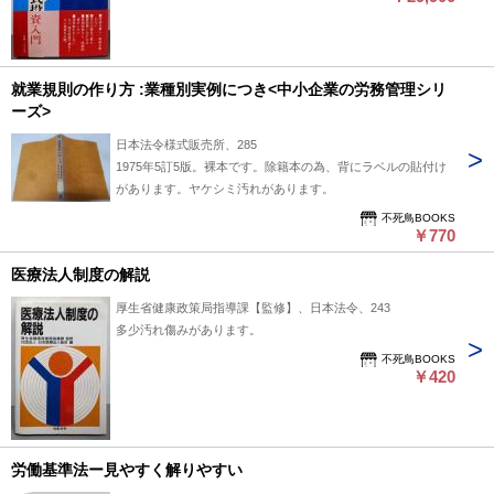
就業規則の作り方 :業種別実例につき<中小企業の労務管理シリ
ーズ>
日本法令様式販売所、285
1975年5訂5版。裸本です。除籍本の為、背にラベルの貼付け
があります。ヤケシミ汚れがあります。
不死鳥BOOKS
￥770
医療法人制度の解説
厚生省健康政策局指導課【監修】、日本法令、243
多少汚れ傷みがあります。
不死鳥BOOKS
￥420
労働基準法ー見やすく解りやすい