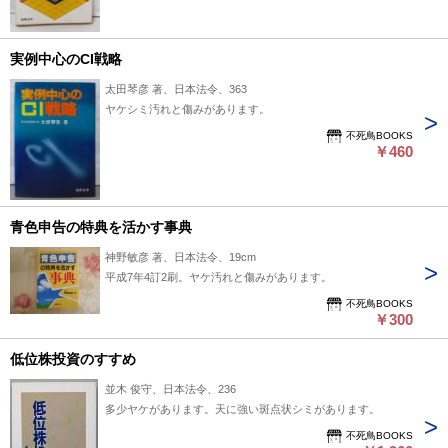
実例中心のCI戦略
太田琴彦 著、日本法令、363
ヤケシミ汚れと傷みがあります。
不死鳥BOOKS
￥460
青色申告の特典を活かす事典
神野敏彦 著、日本法令、19cm
平成7年4訂2刷。ヤケ汚れと傷みがあります。
不死鳥BOOKS
￥300
低位株投資のすすめ
並木 俊守、日本法令、236
多少ヤケがあります。天に強い斑点状シミがあります。
不死鳥BOOKS