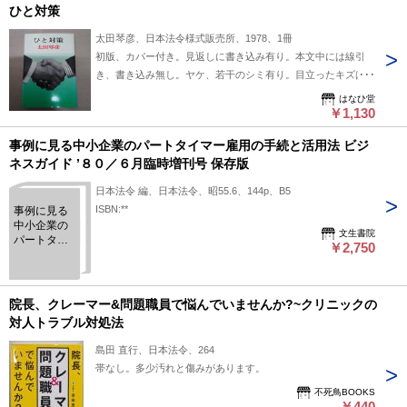
ひと対策
太田琴彦、日本法令様式販売所、1978、1冊
初版、カバー付き。見返しに書き込み有り。本文中には線引
き、書き込み無し。ヤケ、若干のシミ有り。目立ったキズはあ
りません。
はなひ堂
￥1,130
事例に見る中小企業のパートタイマー雇用の手続と活用法 ビジ
ネスガイド ’８０／６月臨時増刊号 保存版
日本法令 編、日本法令、昭55.6、144p、B5
ISBN:**
事例に見る
中小企業の
文生書院
パートタイ
￥2,750
マー雇用の
手続と活用
法 ビジネス
ガイド ’８０
院長、クレーマー&問題職員で悩んでいませんか?~クリニックの
／６月臨時
対人トラブル対処法
増刊号 保存
版
島田 直行、日本法令、264
帯なし。多少汚れと傷みがあります。
不死鳥BOOKS
￥440