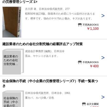
の労務管理シリーズ 1>
古川昇 著、日本法令様式販売所、277
昭和50年改訂8版。除籍本のため背にラベル貼付けがありま
す。裸本です。強めのヤケ汚れと傷み、キズがあります。
不死鳥BOOKS
￥1,100
建設業者のための会社分割究極の経審評点アップ対策
成迫会計事務所 (編集)、日本法令
歪み、ヤケシミがあります。
建設業者の
ための会社
不死鳥BOOKS
分割究極の
￥400
経審評点ア
ップ対策
社会保険の手続（中小企業の労務管理シリーズ7）手続一覧表つ
き
日本法令様式販売所、日本法令、1961
重カバ、カバ少痛／古色
社会保険の
手続（中小
金沢文圃閣
企業の労務