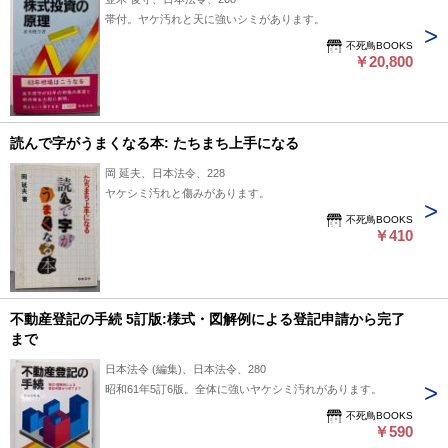
帯付。ヤケ汚れと天に強いシミがあります。
不死鳥BOOKS
￥20,800
読んで字がうまくなる本: たちまち上手になる
岡 延夫、日本法令、228
ヤケシミ汚れと傷みがあります。
不死鳥BOOKS
￥410
不動産登記の手続 5訂版:様式・図解例による登記申請から完了
まで
日本法令 (編集)、日本法令、280
昭和61年5訂6版。全体に強いヤケシミ汚れがあります。
不死鳥BOOKS
￥590