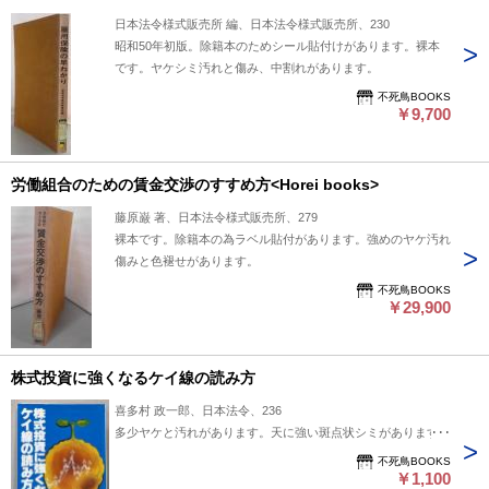
日本法令様式販売所 編、日本法令様式販売所、230
昭和50年初版。除籍本のためシール貼付けがあります。裸本
です。ヤケシミ汚れと傷み、中割れがあります。
不死鳥BOOKS
￥9,700
労働組合のための賃金交渉のすすめ方<Horei books>
藤原巌 著、日本法令様式販売所、279
裸本です。除籍本の為ラベル貼付があります。強めのヤケ汚れ
傷みと色褪せがあります。
不死鳥BOOKS
￥29,900
株式投資に強くなるケイ線の読み方
喜多村 政一郎、日本法令、236
多少ヤケと汚れがあります。天に強い斑点状シミがあります。
不死鳥BOOKS
￥1,100