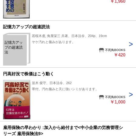
￥1,960
記憶力アップの超速読法
若桜木虔, 角屋栄三 共著、日本法令、204p、19cm
ヤケ汚れと傷みがあります。
記憶力アッ
プの超速読
不死鳥BOOKS
法
￥420
円高好況で株価はこう動く
並木 俊守、日本法令、262
帯付。汚れ傷みと天に強いシミがあります。
不死鳥BOOKS
￥1,000
雇用保険の早わかり :加入から給付まで<中小企業の労務管理シ
リーズ 雇用保険法9>