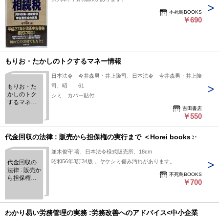
不死鳥BOOKS
￥690
もりお・たかしのトクするマネー情報
日本法令 今井森男・井上隆司、日本法令 今井森男・井上隆
司、昭 61
もりお・た
かしのトク
シミ カバー貼付
するマネー
吉田書店
情報
￥550
代金回収の法律 : 販売から担保権の実行まで ＜Horei books＞
並木俊守 著、日本法令様式販売所、18cm
昭和56年3訂34版.。ヤケシミ傷み汚れがあります。
代金回収の
法律 : 販売か
不死鳥BOOKS
ら担保権の
￥700
実行まで ＜
Horei books
＞
わかり易い労務管理の実務 :労務改善へのアドバイス<中小企業