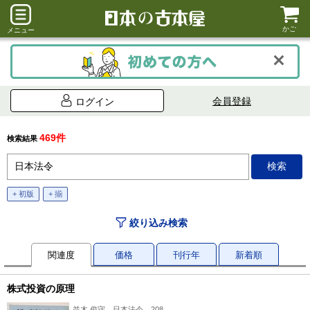
かご
メニュー
会員登録
ログイン
469件
検索結果
+ 初版
+ 揃
絞り込み検索
関連度
価格
刊行年
新着順
株式投資の原理
並木 俊守、日本法令、208