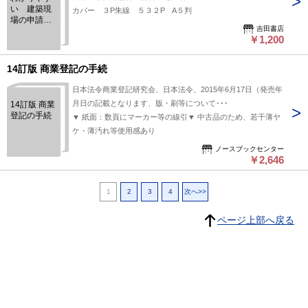
い 建築現
カバー ３P朱線 ５３２P A５判
場の申請・
吉田書店
届出実務
￥1,200
14訂版 商業登記の手続
日本法令商業登記研究会、日本法令、2015年6月17日（発売年
月日の記載となります、版・刷等について･･･
14訂版 商業
登記の手続
▼ 紙面：数頁にマーカー等の線引▼ 中古品のため、若干薄ヤ
ケ・薄汚れ等使用感あり
ノースブックセンター
￥2,646
1
2
3
4
次へ>>
ページ上部へ戻る
プライバシーポリシー
よくある質問