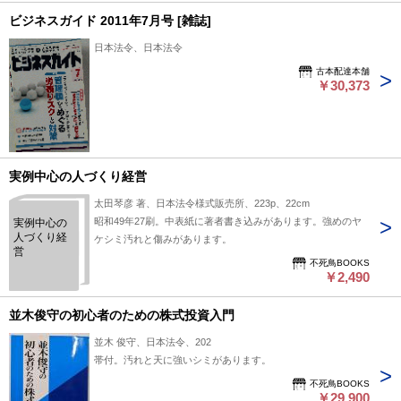
ビジネスガイド 2011年7月号 [雑誌]
日本法令、日本法令
古本配達本舗
￥30,373
実例中心の人づくり経営
太田琴彦 著、日本法令様式販売所、223p、22cm
昭和49年27刷。中表紙に著者書き込みがあります。強めのヤ
実例中心の
人づくり経
ケシミ汚れと傷みがあります。
営
不死鳥BOOKS
￥2,490
並木俊守の初心者のための株式投資入門
並木 俊守、日本法令、202
帯付。汚れと天に強いシミがあります。
不死鳥BOOKS
￥29,900