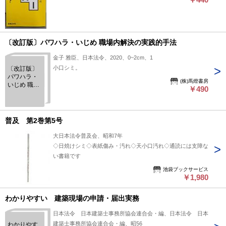
〔改訂版〕パワハラ・いじめ 職場内解決の実践的手法
金子 雅臣、日本法令、2020、0~2cm、1
小口シミ。
〔改訂版〕
パワハラ・
(株)馬燈書房
いじめ 職場
￥490
内解決の実
践的手法
普及 第2巻第5号
大日本法令普及会、昭和7年
◇日焼けシミ◇表紙傷み・汚れ◇天小口汚れ◇通読には支障な
い書籍です
池袋ブックサービス
￥1,980
わかりやすい 建築現場の申請・届出実務
日本法令 日本建築士事務所協会連合会・編、日本法令 日本
建築士事務所協会連合会・編、昭56
わかりやす