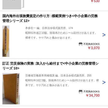
￥530
管理シリー
ズ7）手続一
覧表つき
国内海外出張旅費規定の作り方 :模範実例つき<中小企業の労務
管理シリーズ 12>
本多壮一 編、日本法令様式販売所、174
昭和51年改訂10版。除籍本のためシール貼付けがあります。
裸本です。ヤケ汚れと傷みがあります。
不死鳥BOOKS
￥3,070
訂正 労災保険の実務 :加入から給付まで<中小企業の労務管理シ
リーズ 10>
労働省労働基準局補償課 編、日本法令様式販売所、255
昭和51年10訂3版。除籍本のためシール貼付けがあります。裸
本です。ヤケ汚れと傷みがあります。
不死鳥BOOKS
￥34,700