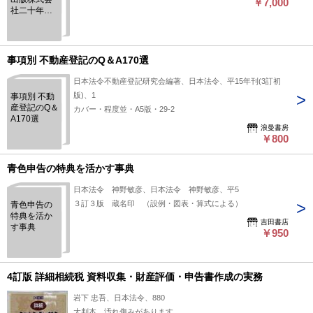
￥7,000
社二十年
誌
事項別 不動産登記のQ＆A170選
日本法令不動産登記研究会編著、日本法令、平15年刊(3訂初
版)、1
事項別 不動
産登記のQ＆
カバー・程度並・A5版・29-2
A170選
浪曼書房
￥800
青色申告の特典を活かす事典
日本法令 神野敏彦、日本法令 神野敏彦、平5
３訂３版 蔵名印 （設例・図表・算式による）
青色申告の
特典を活か
吉田書店
す事典
￥950
4訂版 詳細相続税 資料収集・財産評価・申告書作成の実務
岩下 忠吾、日本法令、880
大判本。汚れ傷みがあります。