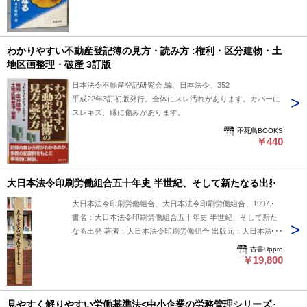
わかりやすい不動産登記簿の見方・読み方 :権利・区分建物・土
地区画整理・破産 3訂版
日本法令不動産登記研究会 編、日本法令、352
平成22年3訂初版発行。全体にスレ汚れがあります。カバーに
スレキズ、縁に傷みがあります。
不死鳥BOOKS
￥440
大日本法令印刷労働組合五十年史 半世紀、そして新たなる出発
大日本法令印刷労働組合、大日本法令印刷労働組合、1997.7
書名：大日本法令印刷労働組合五十年史 半世紀、そして新た
なる出発 著者：大日本法令印刷労働組合 出版元：大日本法令
印刷労働組合 刊行年：1997.7 版表示： 説明：『大日本法令印
古書Uppro
刷労働組合五十年史 半世紀、そして新たなる出発』は大日本
￥19,800
法令印刷労働組合編集、1997年7月刊行の組合活動史です。結
成から50年間の労働運動と組織の発展を詳細に記録し、社会
環境の変化への対応や戦略を綴っています。組合員と労働史の
見やすく解りやすい労働基準法<中小企業の労務管理シリーズ>