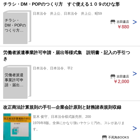
態：
チラシ・DM・POPのつくり方 すぐ使える１０９のひな形
日本法令 井上公、日本法令 井上公、昭59
チラシ・
吉田書店
DM・POPの
￥880
つくり方
すぐ使える
１０９のひ
な形
労働者派遣事業許可申請・届出等様式集 説明書・記入の手引つ
き
日本法令、日本法令、平2
労働者派遣
吉田書店
事業許可申
￥2,000
請・届出等
様式集 説
明書・記入
の手引つき
改正商法計算規則の手引―企業会計原則と財務諸表規則収録
並木 俊守、日本法令様式販売所、200
1976年8版。全体にかなり強いヤケシミ汚れ、スレがありま
す。
不死鳥BOOKS