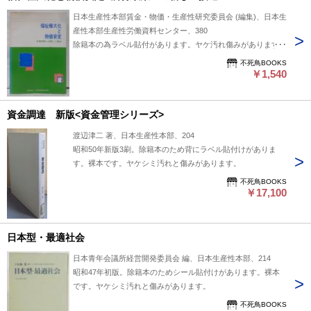
日本生産性本部賃金・物価・生産性研究委員会 (編集)、日本生
産性本部生産性労働資料センター、380
除籍本の為ラベル貼付があります。ヤケ汚れ傷みがあります。
不死鳥BOOKS
￥1,540
資金調達 新版<資金管理シリーズ>
渡辺津二 著、日本生産性本部、204
昭和50年新版3刷。除籍本のため背にラベル貼付けがありま
す。裸本です。ヤケシミ汚れと傷みがあります。
不死鳥BOOKS
￥17,100
日本型・最適社会
日本青年会議所経営開発委員会 編、日本生産性本部、214
昭和47年初版。除籍本のためシール貼付けがあります。裸本
です。ヤケシミ汚れと傷みがあります。
不死鳥BOOKS