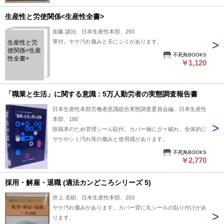
生産性と労使関係<生産性全書>
加藤 譲治、日本生産性本部、293
帯付。ヤケ汚れ傷みと天にシミがあります。
生産性と労
使関係<生産
不死鳥BOOKS
性全書>
￥1,120
「職業と生活」に関する意識 : 5万人勤労者の実態調査報告書
日本生産性本部労働者意識総合実態調査委員会編、日本生産性
本部、180
除籍本のため管理シール貼付。カバー袖に少々破れ、全体的に
ヤケやシミ汚れ等の傷みと使用感があります。
不死鳥BOOKS
￥2,770
採用・解雇・退職 (適法カンどころシリーズ 5)
井上 克樹、日本生産性本部、203
ヤケ汚れ傷みがあります。カバー背に丸シールの貼り付けがあ
ります。