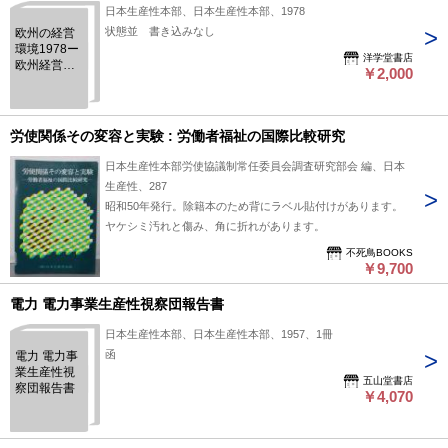
日本生産性本部、日本生産性本部、1978
状態並 書き込みなし
欧州の経営
環境1978ー
洋学堂書店
欧州経営環
￥2,000
境視察団報
告書
労使関係その変容と実験 : 労働者福祉の国際比較研究
日本生産性本部労使協議制常任委員会調査研究部会 編、日本
生産性、287
昭和50年発行。除籍本のため背にラベル貼付けがあります。
ヤケシミ汚れと傷み、角に折れがあります。
不死鳥BOOKS
￥9,700
電力 電力事業生産性視察団報告書
日本生産性本部、日本生産性本部、1957、1冊
函
電力 電力事
業生産性視
五山堂書店
察団報告書
￥4,070