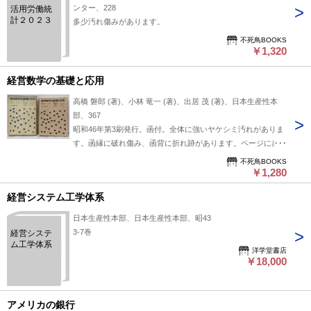
ンター、228
活用労働統
計２０２３
多少汚れ傷みがあります。
不死鳥BOOKS
￥1,320
経営数学の基礎と応用
高橋 磐郎 (著)、小林 竜一 (著)、出居 茂 (著)、日本生産性本
部、367
昭和46年第3刷発行。函付。全体に強いヤケシミ汚れがありま
す。函縁に破れ傷み、函背に折れ跡があります。ページに赤で
線引き、書込み、開き割れがあります。
不死鳥BOOKS
￥1,280
経営システム工学体系
日本生産性本部、日本生産性本部、昭43
3-7巻
経営システ
ム工学体系
洋学堂書店
￥18,000
アメリカの銀行