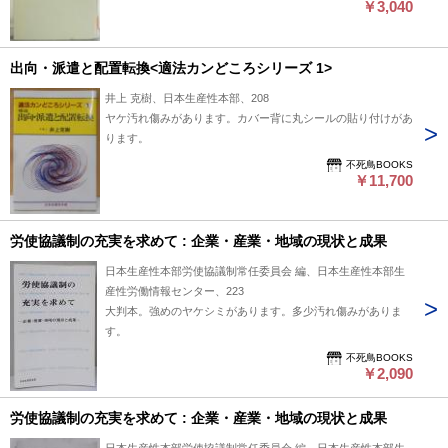
￥3,040
出向・派遣と配置転換<適法カンどころシリーズ 1>
井上 克樹、日本生産性本部、208
ヤケ汚れ傷みがあります。カバー背に丸シールの貼り付けがあ
ります。
不死鳥BOOKS
￥11,700
労使協議制の充実を求めて : 企業・産業・地域の現状と成果
日本生産性本部労使協議制常任委員会 編、日本生産性本部生
産性労働情報センター、223
大判本。強めのヤケシミがあります。多少汚れ傷みがありま
す。
不死鳥BOOKS
￥2,090
労使協議制の充実を求めて : 企業・産業・地域の現状と成果