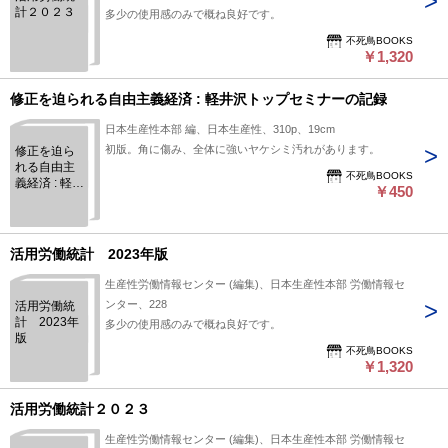
計２０２３
多少の使用感のみで概ね良好です。
不死鳥BOOKS
￥1,320
修正を迫られる自由主義経済 : 軽井沢トップセミナーの記録
日本生産性本部 編、日本生産性、310p、19cm
初版。角に傷み、全体に強いヤケシミ汚れがあります。
修正を迫ら
れる自由主
不死鳥BOOKS
義経済 : 軽井
￥450
沢トップセ
ミナーの記
録
活用労働統計 2023年版
生産性労働情報センター (編集)、日本生産性本部 労働情報セ
ンター、228
活用労働統
計 2023年
多少の使用感のみで概ね良好です。
版
不死鳥BOOKS
￥1,320
活用労働統計２０２３
生産性労働情報センター (編集)、日本生産性本部 労働情報セ