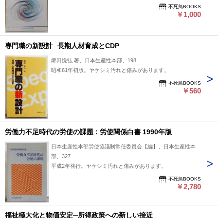
不死鳥BOOKS
￥1,000
専門職の新設計─長期人材育成とCDP
郷田悦弘 著、日本生産性本部、198
昭和61年初版。ヤケシミ汚れと傷みがあります。
不死鳥BOOKS
￥560
労働力不足時代の労使の課題 : 労使関係白書 1990年版
日本生産性本部労使協議制常任委員会【編】、日本生産性本
部、327
平成2年発行。ヤケシミ汚れと傷みがあります。
不死鳥BOOKS
￥2,780
福祉極大化と物価安定─所得政策への新しい接近