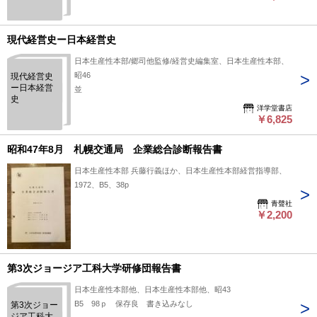
業業種別原
価計算4
現代経営史ー日本経営史
日本生産性本部/郷司他監修/経営史編集室、日本生産性本部、
昭46
現代経営史
ー日本経営
並
史
洋学堂書店
￥6,825
昭和47年8月 札幌交通局 企業総合診断報告書
日本生産性本部 兵藤行義ほか、日本生産性本部経営指導部、
1972、B5、38p
青聲社
￥2,200
第3次ジョージア工科大学研修団報告書
日本生産性本部他、日本生産性本部他、昭43
B5 98ｐ 保存良 書き込みなし
第3次ジョー
ジア工科大