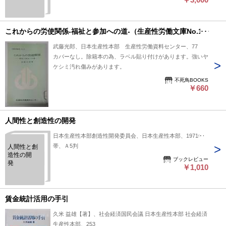
これからの労使関係-福祉と参加への道-（生産性労働文庫No.13)
武藤光郎、日本生産性本部 生産性労働資料センター、77
カバーなし。除籍本の為、ラベル貼り付けがあります。強いヤ
ケシミ汚れ傷みがあります。
不死鳥BOOKS
￥660
人間性と創造性の開発
日本生産性本部創造性開発委員会、日本生産性本部、1971年
帯、Ａ5判
人間性と創
造性の開
ブックレビュー
発
￥1,010
賃金統計活用の手引
久米 益雄【著】、社会経済国民会議 日本生産性本部 社会経済
生産性本部、253