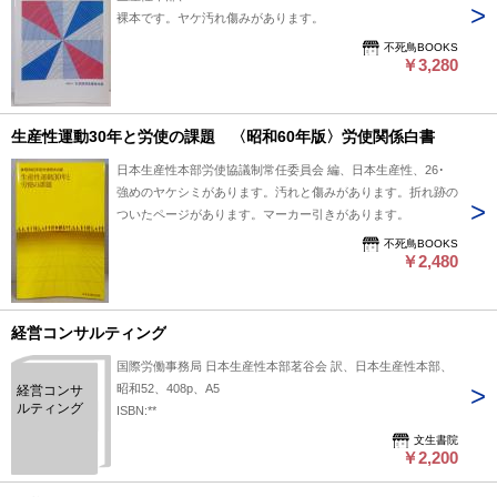
裸本です。ヤケ汚れ傷みがあります。
不死鳥BOOKS
￥3,280
生産性運動30年と労使の課題 〈昭和60年版〉労使関係白書
日本生産性本部労使協議制常任委員会 編、日本生産性、267
強めのヤケシミがあります。汚れと傷みがあります。折れ跡の
ついたページがあります。マーカー引きがあります。
不死鳥BOOKS
￥2,480
経営コンサルティング
国際労働事務局 日本生産性本部茗谷会 訳、日本生産性本部、
昭和52、408p、A5
経営コンサ
ルティング
ISBN:**
文生書院
￥2,200