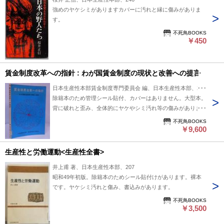
強めのヤケシミがありますカバーに汚れと縁に傷みがありま
す。
不死鳥BOOKS
￥450
賃金制度改革への指針 : わが国賃金制度の現状と改善への提言
日本生産性本部賃金制度専門委員会 編、日本生産性本部、230
除籍本のため管理シール貼付、カバーはありません。大型本。
背に破れと歪み、全体的にヤケやシミ汚れ等の傷みがありま
す。
不死鳥BOOKS
￥9,600
生産性と労働運動<生産性全書>
井上甫 著、日本生産性本部、207
昭和49年初版。除籍本のためシール貼付けがあります。裸本
です。ヤケシミ汚れと傷み、書込みがあります。
不死鳥BOOKS
￥3,500