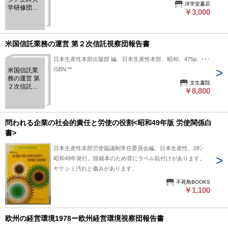
洋学堂書店
学研修団報
￥3,000
告書
米国信託業務の運営 第２次信託視察団報告書
日本生産性本部出版部 編、日本生産性本部、昭40、475p、B5
ISBN:**
米国信託業
務の運営 第
文生書院
２次信託視
￥8,800
察団報告書
問われる企業の社会的責任と労使の役割<昭和49年版 労使関係白
書>
日本生産性本部労使協議制常任委員会編、日本生産性、287
昭和49年発行。除籍本のため背にラベル貼付けがあります。
ヤケシミ汚れと傷みがあります。
不死鳥BOOKS
￥1,100
欧州の経営環境1978ー欧州経営環境視察団報告書