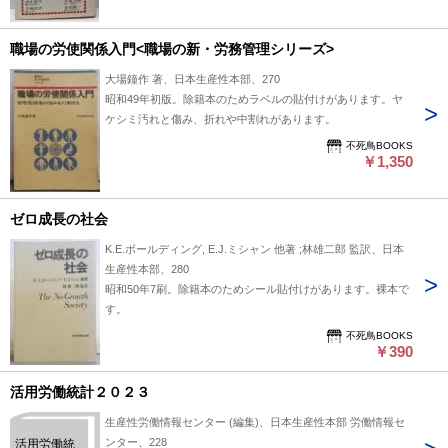
職場の労使関係入門<職場の新・労務管理シリーズ>
大場鐘作 著、日本生産性本部、270
昭和49年初版。除籍本のためラベルの貼付けがあります。ヤ
ケシミ汚れと傷み、折れや中割れがあります。
不死鳥BOOKS
￥1,350
ゼロ成長の社会
K.E.ボールディング, E.J.ミシャン 他著 ;林雄二郎 監訳、日本
生産性本部、280
昭和50年7刷。除籍本のためシール貼付けがあります。裸本で
す。
不死鳥BOOKS
￥390
活用労働統計２０２３
生産性労働情報センター (編集)、日本生産性本部 労働情報セ
ンター、228
活用労働統