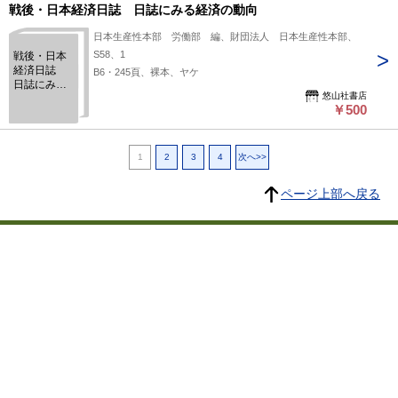
戦後・日本経済日誌 日誌にみる経済の動向
日本生産性本部 労働部 編、財団法人 日本生産性本部、
S58、1
戦後・日本
経済日誌
B6・245頁、裸本、ヤケ
日誌にみる
悠山社書店
経済の動向
￥500
1
2
3
4
次へ>>
ページ上部へ戻る
プライバシーポリシー
よくある質問
特定商取引に関する法律に基づく表記
東京都古書籍商業協同組合
所在地：東京都千代田区神田小川町3-22 東京古書会館内