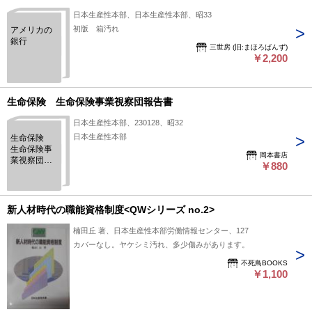
日本生産性本部、日本生産性本部、昭33
初版 箱汚れ
アメリカの
銀行
三世房 (旧:まほろばんず)
￥2,200
生命保険 生命保険事業視察団報告書
日本生産性本部、230128、昭32
日本生産性本部
生命保険
生命保険事
岡本書店
業視察団報
￥880
告書
新人材時代の職能資格制度<QWシリーズ no.2>
楠田丘 著、日本生産性本部労働情報センター、127
カバーなし。ヤケシミ汚れ、多少傷みがあります。
不死鳥BOOKS
￥1,100