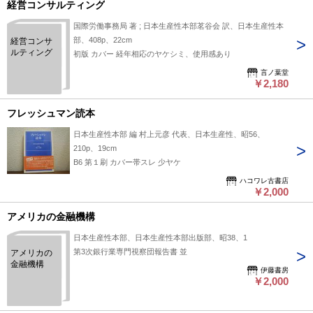
経営コンサルティング
国際労働事務局 著 ; 日本生産性本部茗谷会 訳、日本生産性本
部、408p、22cm
経営コンサ
ルティング
初版 カバー 経年相応のヤケシミ、使用感あり
言ノ葉堂
￥2,180
フレッシュマン読本
日本生産性本部 編 村上元彦 代表、日本生産性、昭56、
210p、19cm
B6 第１刷 カバー帯スレ 少ヤケ
ハコワレ古書店
￥2,000
アメリカの金融機構
日本生産性本部、日本生産性本部出版部、昭38、1
第3次銀行業専門視察団報告書 並
アメリカの
金融機構
伊藤書房
￥2,000