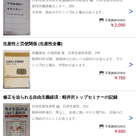
日本生産性本部労使協議制常任委員会 編、日本生産性本部生
産性労働情報センター、255
大判本。強めのヤケシミ汚れと傷みがあります。
不死鳥BOOKS
￥2,090
生産性と労使関係 (生産性全書)
加藤譲治, 小池伴緒 著、日本生産性本部、245
昭和51年10刷。除籍本のためシール貼付けがあります。ヤケ
シミ汚れと傷み、中割れがあります。
不死鳥BOOKS
￥760
修正を迫られる自由主義経済 : 軽井沢トップセミナーの記録
日本生産性本部 編、日本生産性、310
昭和48年発行。帯なし。全体に強いヤケと薄汚れ、天地小口
に強めのスレシミがあります。
不死鳥BOOKS
￥690