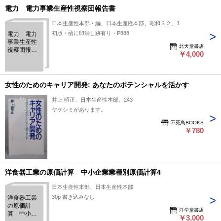
電力 電力事業生産性視察団報告書
日本生産性本部・編、日本生産性本部、昭和３２、1
初版・函に印消し跡有り・P888
電力 電力
事業生産性
北天堂書店
視察団報告
￥4,000
書
女性のためのキャリア開発: あなたのポテンシャルを活かす
井上 昭正、日本生産性本部、243
ヤケシミがあります。
不死鳥BOOKS
￥780
洋食器工業の原価計算 中小企業業種別原価計算4
日本生産性本部、日本生産性本部
30p 書き込みなし
洋食器工業
の原価計
洋学堂書店
算 中小企
￥3,000