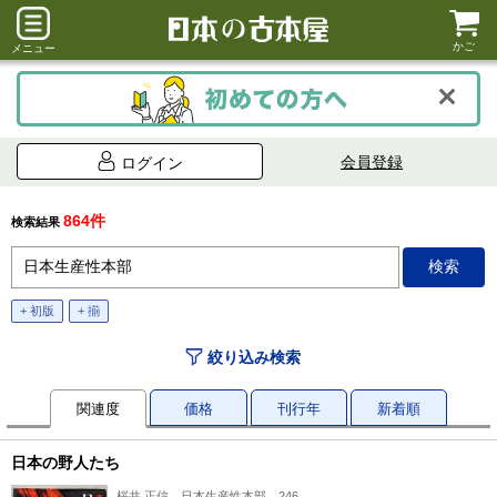
かご
メニュー
会員登録
ログイン
864件
検索結果
+ 初版
+ 揃
絞り込み検索
関連度
価格
刊行年
新着順
日本の野人たち
桜井 正信、日本生産性本部、246