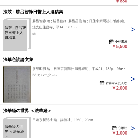
ます。■付録等の付属品がある商品の場合、記載 されていない
￥880
物は『付属なし』とご理解下さい。
法鼓 : 勝呂智静日誓上人遺稿集
勝呂智静 著 ; 勝呂信静, 勝呂昌信 編 ; 日蓮宗新聞社出版部 編、
法光山蓮昌寺、平14、387･･･
法鼓 : 勝呂智
静日誓上人
函
遺稿集
小林書房
￥5,500
法華色読論文集
服部即明 編、日蓮宗新聞社 服部即明、平成21、182p、26cm
B5 カバー少スレ
古書かんたんむ
￥2,000
法華経の世界 ＜法華経＞
日蓮宗新聞社 編、講談社、1989、20cm
法華経の世
心願社
界 ＜法華経
￥1,000
＞