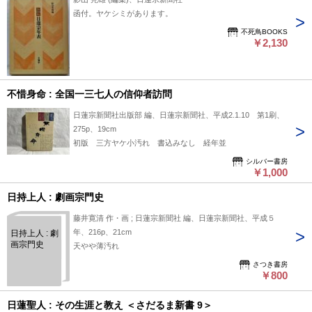
函付。ヤケシミがあります。
不死鳥BOOKS
￥2,130
不惜身命 : 全国一三七人の信仰者訪問
日蓮宗新聞社出版部 編、日蓮宗新聞社、平成2.1.10 第1刷、
275p、19cm
初版 三方ヤケ小汚れ 書込みなし 経年並
シルバー書房
￥1,000
日持上人 : 劇画宗門史
藤井寛清 作・画 ; 日蓮宗新聞社 編、日蓮宗新聞社、平成５
年、216p、21cm
日持上人 : 劇
画宗門史
天やや薄汚れ
さつき書房
￥800
日蓮聖人 : その生涯と教え ＜さだるま新書 9＞