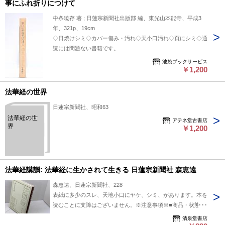
事にふれ折りにつけて
中条暁存 著 ; 日蓮宗新聞社出版部 編、東光山本能寺、平成3
年、321p、19cm
◇日焼けシミ◇カバー傷み・汚れ◇天小口汚れ◇頁にシミ◇通
読には問題ない書籍です。
池袋ブックサービス
￥1,200
法華経の世界
日蓮宗新聞社、昭和63
法華経の世
アテネ堂古書店
界
￥1,200
法華経講讃: 法華経に生かされて生きる 日蓮宗新聞社 森恵遠
森恵遠、日蓮宗新聞社、228
表紙に多少のスレ、天地小口にヤケ、シミ、があります。本を
読むことに支障はございません。※注意事項※■商品・状態は
コンディションガイドラインに基づき、判断・出品されており
清泉堂書店