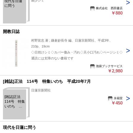
函少シミ
現代を日蓮
に問う
株式会社 西田書店
￥880
開教日誌
村野宣忠 著 ; 鎌倉妙長寺 編、日蓮宗新聞社、平成3年、
210p、19cm
◇日焼けシミ◇カバー傷み・汚れ◇天小口汚れ◇ページシミ◇
通読には支障のない書籍です
池袋ブックサービス
￥2,980
[雑誌]正法 114号 特集いのち 平成20年7月
日蓮宗新聞社
[雑誌]正法
永福堂
114号 特集
￥450
いのち 平
成20年7月
現代を日蓮に問う