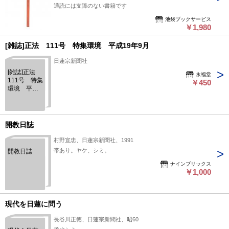
通読には支障のない書籍です
池袋ブックサービス
￥1,980
[雑誌]正法 111号 特集環境 平成19年9月
日蓮宗新聞社
[雑誌]正法
永福堂
111号 特集
￥450
環境 平成
19年9月
開教日誌
村野宣忠、日蓮宗新聞社、1991
帯あり。ヤケ、シミ。
開教日誌
ナインブリックス
￥1,000
現代を日蓮に問う
長谷川正徳、日蓮宗新聞社、昭60