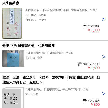
人生無終点
久古教保 著 ; 日蓮宗新聞社出版部 編、常泉寺新書版、平成５
年、186p、18cm
初版カバー少ヤケ
光国家書店
￥1,000
歌集 正法 日蓮宗の歌 仏教讃歌集
日蓮宗新聞社 編、日蓮宗新聞社、平成8
大判 スレ 楽譜
古書かんたんむ
￥1,500
教誌 正法 第110号 お盆号 2007/夏 [特集]祖山総登詣 日
蓮聖人の御もと、見延山へ
日蓮宗新聞社、日蓮宗新聞社、平成19年7月1日、1冊
可 本体良
教誌 正
法 第110
メアリ書房
号 お盆
￥500
号 2007/