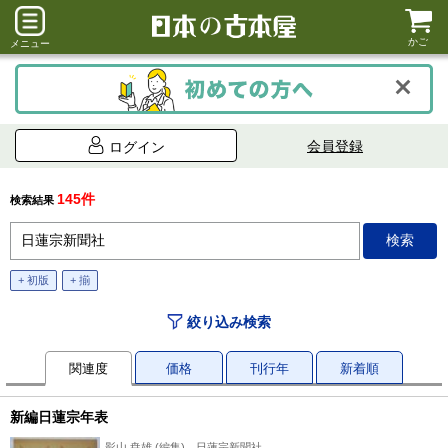
かご
メニュー
会員登録
ログイン
145件
検索結果
+ 初版
+ 揃
絞り込み検索
関連度
価格
刊行年
新着順
新編日蓮宗年表
影山 尭雄 (編集)、日蓮宗新聞社