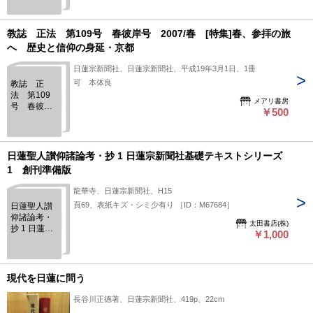
夏 [特集]祖
山総登詣
日蓮聖人の
教誌 正法 第109号 春彼岸号 2007/春 [特集]春、参拝の旅
御もと、見
へ 歴史と信仰の身延・京都
延山へ
日蓮宗新聞社、日蓮宗新聞社、平成19年3月1日、1冊
可 本体良
教誌 正
法 第109
メアリ書房
号 春彼岸
￥500
号 2007/
春 [特集]
春、参拝の
旅へ 歴史
日蓮聖人讃仰諸論考・抄 1 日蓮宗新聞社基礎テキストシリーズ
と信仰の身
1 創刊準備版
延・京都
龍華寺、日蓮宗新聞社、H15
頁69、表紙キズ・シミ少有り ［ID：M67684］
日蓮聖人讃
仰諸論考・
太田書店(株)
抄 1 日蓮宗
￥1,000
新聞社基礎
テキストシ
リーズ 1
創刊準備版
現代を日蓮に問う
長谷川正徳著、日蓮宗新聞社、419p、22cm