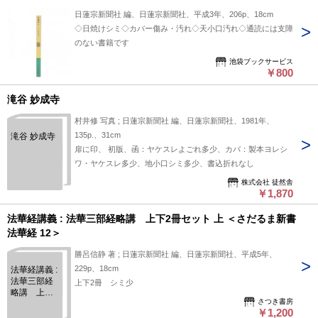
日蓮宗新聞社 編、日蓮宗新聞社、平成3年、206p、18cm
◇日焼けシミ◇カバー傷み・汚れ◇天小口汚れ◇通読には支障
のない書籍です
池袋ブックサービス
￥800
滝谷 妙成寺
村井修 写真 ; 日蓮宗新聞社 編、日蓮宗新聞社、1981年、
135p.、31cm
滝谷 妙成寺
扉に印、 初版、函：ヤケスレよごれ多少、カバ：製本ヨレシ
ワ・ヤケスレ多少、地小口シミ多少、書込折れなし
株式会社 徒然舎
￥1,870
法華経講義 : 法華三部経略講 上下2冊セット 上 ＜さだるま新書
法華経 12＞
勝呂信静 著 ; 日蓮宗新聞社 編、日蓮宗新聞社、平成5年、
229p、18cm
法華経講義 :
法華三部経
上下2冊 シミ少
略講 上下2
さつき書房
冊セット 上
￥1,200
＜さだるま