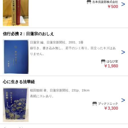
古本倶楽部株式会社
￥500
信行必携 2 : 日蓮宗のおしえ
日蓮宗 編、日蓮宗新聞社、2001、1冊
線引き、書き込み無し。 若干のシミ有り。目立ったキズはあ
りません。
はなひ堂
￥1,980
心に生きる法華経
植田観樹 著、日蓮宗新聞社、231p、19cm
表紙にスレあり。
ブックソニック
￥3,300