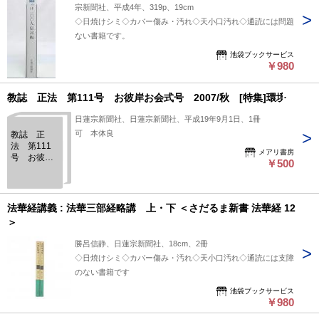
宗新聞社、平成4年、319p、19cm
◇日焼けシミ◇カバー傷み・汚れ◇天小口汚れ◇通読には問題
ない書籍です。
池袋ブックサービス
￥980
教誌 正法 第111号 お彼岸お会式号 2007/秋 [特集]環境
日蓮宗新聞社、日蓮宗新聞社、平成19年9月1日、1冊
可 本体良
教誌 正
法 第111
メアリ書房
号 お彼岸
￥500
お会式号
2007/秋
[特集]環境
法華経講義 : 法華三部経略講 上・下 ＜さだるま新書 法華経 12
＞
勝呂信静、日蓮宗新聞社、18cm、2冊
◇日焼けシミ◇カバー傷み・汚れ◇天小口汚れ◇通読には支障
のない書籍です
池袋ブックサービス
￥980