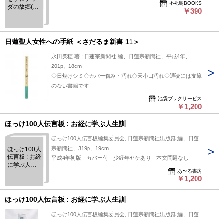
不死鳥BOOKS
ダの故郷(ふ
￥390
るさと)へ―
仏跡ガイド
ブック
日蓮聖人女性への手紙 ＜さだるま新書 11＞
永田美穂 著 ; 日蓮宗新聞社 編、日蓮宗新聞社、平成4年、
201p、18cm
◇日焼けシミ◇カバー傷み・汚れ◇天小口汚れ◇通読には支障
のない書籍です
池袋ブックサービス
￥1,200
ほっけ100人伝言板 : お経に学ぶ人生訓
ほっけ100人伝言板編集委員会, 日蓮宗新聞社出版部 編、日蓮
宗新聞社、319p、19cm
ほっけ100人
伝言板 : お経
平成4年初版 カバー付 少経年ヤケあり 本文問題なし
に学ぶ人生
あ〜る書房
訓
￥1,200
ほっけ100人伝言板 : お経に学ぶ人生訓
ほっけ100人伝言板編集委員会, 日蓮宗新聞社出版部 編、日蓮