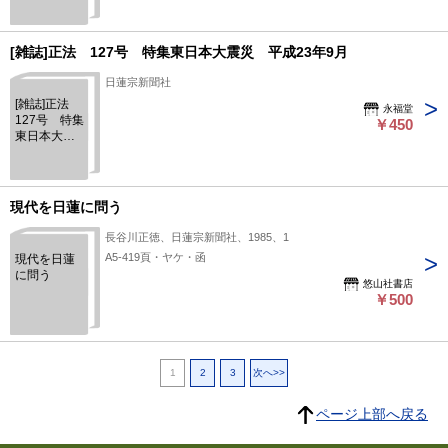
1996年7月
[雑誌]正法 127号 特集東日本大震災 平成23年9月
日蓮宗新聞社
[雑誌]正法
永福堂
127号 特集
￥450
東日本大震
災 平成23
年9月
現代を日蓮に問う
長谷川正徳、日蓮宗新聞社、1985、1
A5-419頁・ヤケ・函
現代を日蓮
に問う
悠山社書店
￥500
1
2
3
次へ>>
ページ上部へ戻る