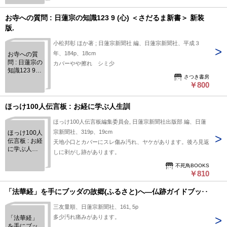
新書 法華経
12＞
お寺への質問 : 日蓮宗の知識123 9 (心) ＜さだるま新書＞ 新装
版.
小松邦彰 ほか著 ; 日蓮宗新聞社 編、日蓮宗新聞社、平成３
年、184p、18cm
お寺への質
問 : 日蓮宗の
カバーやや擦れ シミ少
知識123 9
さつき書房
(心) ＜さだ
￥800
るま新書＞
新装版.
ほっけ100人伝言板 : お経に学ぶ人生訓
ほっけ100人伝言板編集委員会, 日蓮宗新聞社出版部 編、日蓮
宗新聞社、319p、19cm
ほっけ100人
伝言板 : お経
天地小口とカバーにスレ傷み汚れ、ヤケがあります。後ろ見返
に学ぶ人生
しに剥がし跡があります。
訓
不死鳥BOOKS
￥810
「法華経」を手にブッダの故郷(ふるさと)へ―仏跡ガイドブック
三友量順、日蓮宗新聞社、161, 5p
多少汚れ痛みがあります。
「法華経」
を手にブッ