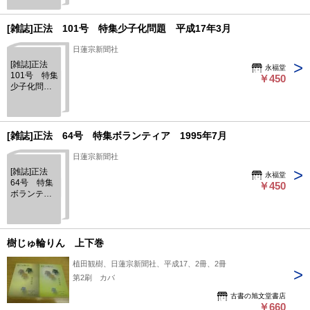
[雑誌]正法 101号 特集少子化問題 平成17年3月
日蓮宗新聞社
[雑誌]正法
永福堂
101号 特集
￥450
少子化問
題 平成17
年3月
[雑誌]正法 64号 特集ボランティア 1995年7月
日蓮宗新聞社
[雑誌]正法
永福堂
64号 特集
￥450
ボランティ
ア 1995年
7月
樹じゅ輪りん 上下巻
植田観樹、日蓮宗新聞社、平成17、2冊、2冊
第2刷 カバ
古書の旭文堂書店
￥660