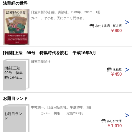
法華経の世界
日蓮宗新聞社 編、講談社、1988年、20cm、1冊
カバー。ヤケ有。天にホコリ汚れ有。
水たま書店 桜井店
￥800
[雑誌]正法 99号 特集時代を読む 平成16年9月
日蓮宗新聞社
[雑誌]正法
永福堂
99号 特集
￥450
時代を読
む 平成16
年9月
お題目ランド
中村潤一、日蓮宗新聞社、平成19年、1冊
カバー 初版 定価2000円
お題目ラン
ド
あしび文庫
￥1,010