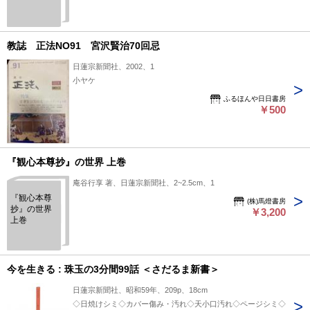
教誌 正法NO91 宮沢賢治70回忌
日蓮宗新聞社、2002、1
小ヤケ
ふるほんや日日書房
￥500
『観心本尊抄』の世界 上巻
庵谷行享 著、日蓮宗新聞社、2~2.5cm、1
『観心本尊
(株)馬燈書房
抄』の世界
￥3,200
上巻
今を生きる : 珠玉の3分間99話 ＜さだるま新書＞
日蓮宗新聞社、昭和59年、209p、18cm
◇日焼けシミ◇カバー傷み・汚れ◇天小口汚れ◇ページシミ◇