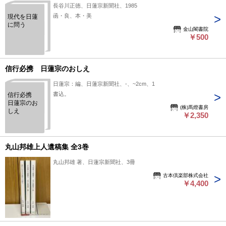
長谷川正徳、日蓮宗新聞社、1985
函・良、本・美
現代を日蓮
に問う
金山閣書院
￥500
信行必携 日蓮宗のおしえ
日蓮宗：編、日蓮宗新聞社、-、~2cm、1
書込。
信行必携
日蓮宗のお
(株)馬燈書房
しえ
￥2,350
丸山邦雄上人遺稿集 全3巻
丸山邦雄 著、日蓮宗新聞社、3冊
古本倶楽部株式会社
￥4,400