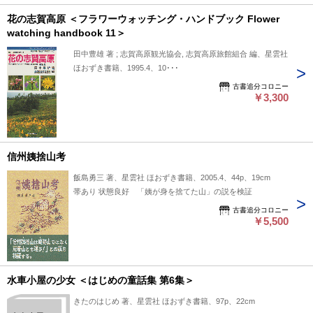
花の志賀高原 ＜フラワーウォッチング・ハンドブック Flower
watching handbook 11＞
田中豊雄 著 ; 志賀高原観光協会, 志賀高原旅館組合 編、星雲社
ほおずき書籍、1995.4、10･･･
古書追分コロニー
￥3,300
信州姨捨山考
飯島勇三 著、星雲社 ほおずき書籍、2005.4、44p、19cm
帯あり 状態良好 「姨が身を捨てた山」の説を検証
古書追分コロニー
￥5,500
水車小屋の少女 ＜はじめの童話集 第6集＞
きたのはじめ 著、星雲社 ほおずき書籍、97p、22cm