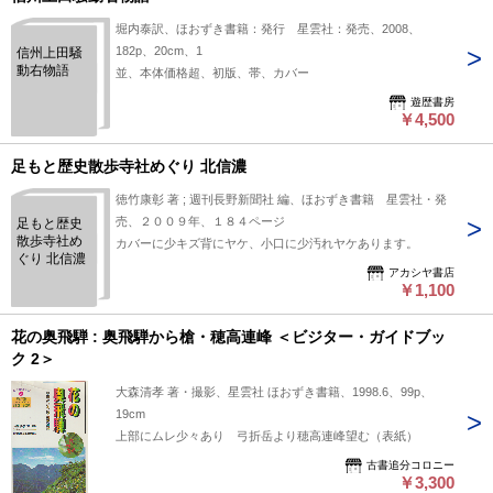
堀内泰訳、ほおずき書籍：発行 星雲社：発売、2008、
182p、20cm、1
信州上田騒
動右物語
並、本体価格超、初版、帯、カバー
遊歴書房
￥4,500
足もと歴史散歩寺社めぐり 北信濃
徳竹康彰 著 ; 週刊長野新聞社 編、ほおずき書籍 星雲社・発
売、２００９年、１８４ページ
足もと歴史
散歩寺社め
カバーに少キズ背にヤケ、小口に少汚れヤケあります。
ぐり 北信濃
アカシヤ書店
￥1,100
花の奥飛騨 : 奥飛騨から槍・穂高連峰 ＜ビジター・ガイドブッ
ク 2＞
大森清孝 著・撮影、星雲社 ほおずき書籍、1998.6、99p、
19cm
上部にムレ少々あり 弓折岳より穂高連峰望む（表紙）
古書追分コロニー
￥3,300