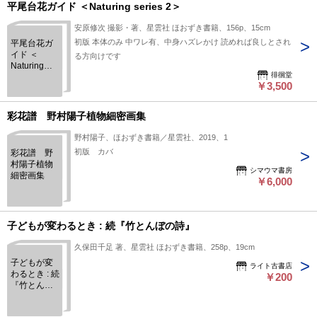
平尾台花ガイド ＜Naturing series 2＞
安原修次 撮影・著、星雲社 ほおずき書籍、156p、15cm
初版 本体のみ 中ワレ有、中身ハズレかけ 読めれば良しとされ
平尾台花ガ
イド ＜
る方向けです
Naturing
徘徊堂
series 2＞
￥3,500
彩花譜 野村陽子植物細密画集
野村陽子、ほおずき書籍／星雲社、2019、1
初版 カバ
彩花譜 野
村陽子植物
シマウマ書房
細密画集
￥6,000
子どもが変わるとき : 続『竹とんぼの詩』
久保田千足 著、星雲社 ほおずき書籍、258p、19cm
子どもが変
ライト古書店
わるとき : 続
￥200
『竹とんぼ
の詩』