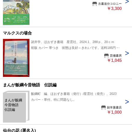
古書追分コロニー
￥3,300
マルクスの場合
諸井学、ほおずき書籍 星雲社、2024.1、288ｐ、20ｃｍ
初版 カバー 帯つき 状態は良好～きれいです。送料185円～
芸備書房
￥1,045
まんが飯綱今昔物語 伝説編
飯綱町 編、ほおずき書籍（発行）/星雲社（発売）、2023
カバー・帯付。特に問題なし。
まんが飯綱
今昔物語
副羊羹書店
伝説編
￥1,000
仙台の花 (署名入)