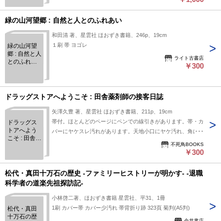
緑の山河望郷 : 自然と人とのふれあい
和田清 著、星雲社 ほおずき書籍、246p、19cm
１刷 帯 ヨゴレ
緑の山河望
郷 : 自然と人
ライト古書店
とのふれあ
￥300
い
ドラッグストアへようこそ : 田舎薬剤師の接客日誌
矢澤久豊 著、星雲社 ほおずき書籍、211p、19cm
帯付。ほとんどのページにペンでの線引きがあります。帯・カ
ドラッグス
トアへよう
バーにヤケスレ汚れがあります。天地小口にヤケ汚れ、角に折
こそ : 田舎薬
れ跡があります。
不死鳥BOOKS
剤師の接客
￥300
日誌
松代・真田十万石の歴史 -ファミリーヒストリーが明かす- -退職
科学者の道楽先祖探訪記-
小林啓二著、ほおずき書籍 星雲社、平31、1冊
1刷 カバー帯 カバー少汚れ 帯背折り跡 323頁 菊判(A5判)
松代・真田
十万石の歴
金井書店