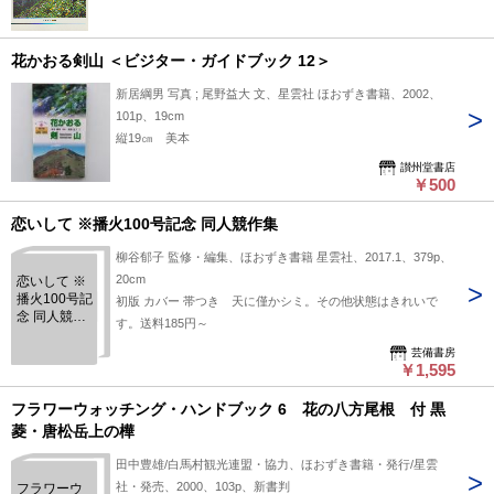
花かおる剣山 ＜ビジター・ガイドブック 12＞
新居綱男 写真 ; 尾野益大 文、星雲社 ほおずき書籍、2002、
101p、19cm
縦19㎝ 美本
讃州堂書店
￥500
恋いして ※播火100号記念 同人競作集
柳谷郁子 監修・編集、ほおずき書籍 星雲社、2017.1、379p、
20cm
恋いして ※
播火100号記
初版 カバー 帯つき 天に僅かシミ。その他状態はきれいで
念 同人競作
す。送料185円～
集
芸備書房
￥1,595
フラワーウォッチング・ハンドブック 6 花の八方尾根 付 黒
菱・唐松岳上の樺
田中豊雄/白馬村観光連盟・協力、ほおずき書籍・発行/星雲
社・発売、2000、103p、新書判
フラワーウ