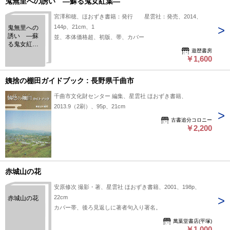
鬼無里への誘い ―蘇る鬼女紅葉―
宮澤和穂、ほおずき書籍：発行 星雲社：発売、2014、
144p、21cm、1
鬼無里への
誘い ―蘇
並、本体価格超、初版、帯、カバー
る鬼女紅葉
遊歴書房
―
￥1,600
姨捨の棚田ガイドブック : 長野県千曲市
千曲市文化財センター 編集、星雲社 ほおずき書籍、
2013.9（2刷）、95p、21cm
古書追分コロニー
￥2,200
赤城山の花
安原修次 撮影・著、星雲社 ほおずき書籍、2001、198p、
22cm
赤城山の花
カバー帯、後ろ見返しに著者句入り署名。
萬葉堂書店(平塚)
￥1,000