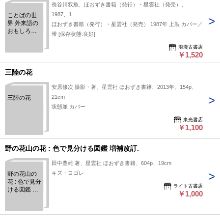
長谷川双魚、ほおずき書籍（発行）・星雲社（発売）、
1987、1
ことばの世
界 外来語の
ほおずき書籍（発行）・星雲社（発売） 1987年 上製 カバー／
おもしろ事
帯 [保存状態:良好]
典 －付 世界
の名著
浪漫古書店
￥1,520
三陸の花
安原修次 撮影・著、星雲社 ほおずき書籍、2013年、154p、
21cm
三陸の花
状態並 カバー
東光書店
￥1,100
野の花山の花 : 色で見分ける図鑑 増補改訂.
田中豊雄 著、星雲社 ほおずき書籍、604p、19cm
キズ・ヨゴレ
野の花山の
花 : 色で見分
ライト古書店
ける図鑑 増
￥1,000
補改訂.