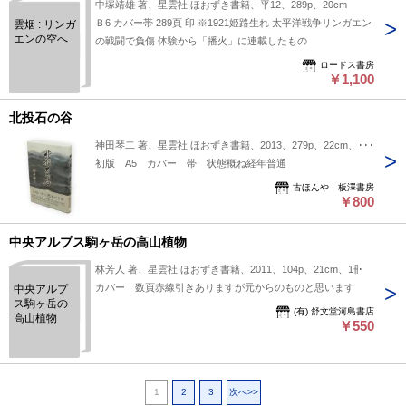
中塚靖雄 著、星雲社 ほおずき書籍、平12、289p、20cm
Ｂ6 カバー帯 289頁 印 ※1921姫路生れ 太平洋戦争リンガエン
雲烟 : リンガ
エンの空へ
の戦闘で負傷 体験から「播火」に連載したもの
ロードス書房
￥1,100
北投石の谷
神田琴二 著、星雲社 ほおずき書籍、2013、279p、22cm、1冊
初版 A5 カバー 帯 状態概ね経年普通
古ほんや 板澤書房
￥800
中央アルプス駒ヶ岳の高山植物
林芳人 著、星雲社 ほおずき書籍、2011、104p、21cm、1冊
カバー 数頁赤線引きありますが元からのものと思います
中央アルプ
ス駒ヶ岳の
(有) 舒文堂河島書店
高山植物
￥550
1
2
3
次へ>>