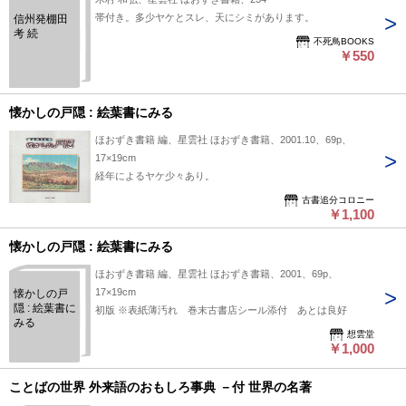
帯付き。多少ヤケとスレ、天にシミがあります。
信州発棚田
考 続
不死鳥BOOKS
￥550
懐かしの戸隠 : 絵葉書にみる
ほおずき書籍 編、星雲社 ほおずき書籍、2001.10、69p、
17×19cm
経年によるヤケ少々あり。
古書追分コロニー
￥1,100
懐かしの戸隠 : 絵葉書にみる
ほおずき書籍 編、星雲社 ほおずき書籍、2001、69p、
17×19cm
懐かしの戸
隠 : 絵葉書に
初版 ※表紙薄汚れ 巻末古書店シール添付 あとは良好
みる
想雲堂
￥1,000
ことばの世界 外来語のおもしろ事典 －付 世界の名著