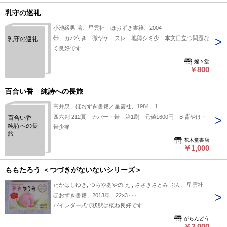
乳守の巡礼
小池綏男 著、星雲社 ほおずき書籍、2004
帯、カバ付き 微ヤケ スレ 地薄シミ少 本文目立つ問題な
乳守の巡礼
く良好です
燦々堂
￥800
百合い香 純詩への長旅
高井泉、ほおずき書籍／星雲社、1984、1
四六判 212頁 カバー・帯 第1刷 元値1600円 B 背やけ・
百合い香
純詩への長
帯少痛
旅
花木堂書店
￥1,000
ももたろう ＜つづきがないないシリーズ＞
たかはしゆき, つちやあやの え ; ささきさとみ ぶん、星雲社
ほおずき書籍、2013年、22×3･･･
バインダー式で状態は概ね良好です
がらんどう
￥2,000