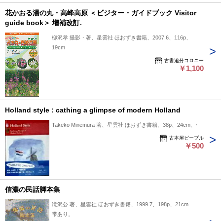
花かおる湯の丸・高峰高原 ＜ビジター・ガイドブック Visitor
guide book＞ 増補改訂.
柳沢孝 撮影・著、星雲社 ほおずき書籍、2007.6、116p、
19cm
古書追分コロニー
￥1,100
Holland style : cathing a glimpse of modern Holland
Takeko Minemura 著、星雲社 ほおずき書籍、38p、24cm、1
古本屋ピープル
￥500
信濃の民話脚本集
滝沢公 著、星雲社 ほおずき書籍、1999.7、198p、21cm
帯あり。