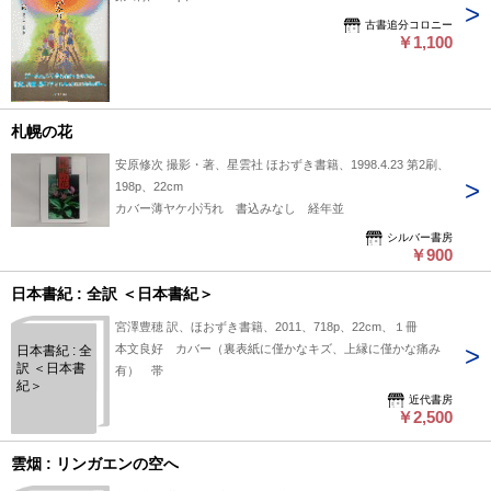
古書追分コロニー
￥1,100
札幌の花
安原修次 撮影・著、星雲社 ほおずき書籍、1998.4.23 第2刷、
198p、22cm
カバー薄ヤケ小汚れ 書込みなし 経年並
シルバー書房
￥900
日本書紀 : 全訳 ＜日本書紀＞
宮澤豊穂 訳、ほおずき書籍、2011、718p、22cm、１冊
本文良好 カバー（裏表紙に僅かなキズ、上縁に僅かな痛み
日本書紀 : 全
訳 ＜日本書
有） 帯
紀＞
近代書房
￥2,500
雲烟 : リンガエンの空へ