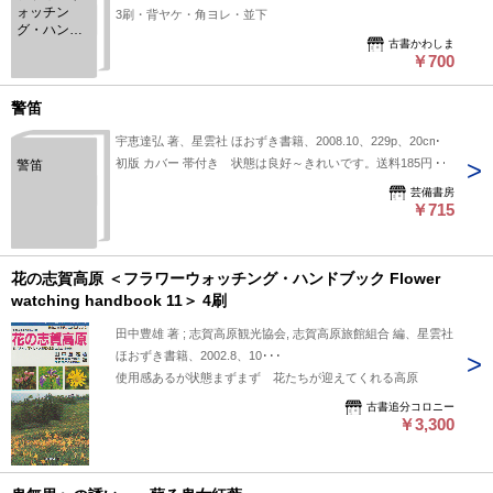
ォッチン
3刷・背ヤケ・角ヨレ・並下
グ・ハンド
古書かわしま
ブック 6
￥700
花の八方尾
根 付 黒
菱・唐松岳
警笛
上の樺
宇恵達弘 著、星雲社 ほおずき書籍、2008.10、229p、20cm
初版 カバー 帯付き 状態は良好～きれいです。送料185円～
警笛
芸備書房
￥715
花の志賀高原 ＜フラワーウォッチング・ハンドブック Flower
watching handbook 11＞ 4刷
田中豊雄 著 ; 志賀高原観光協会, 志賀高原旅館組合 編、星雲社
ほおずき書籍、2002.8、10･･･
使用感あるが状態まずまず 花たちが迎えてくれる高原
古書追分コロニー
￥3,300