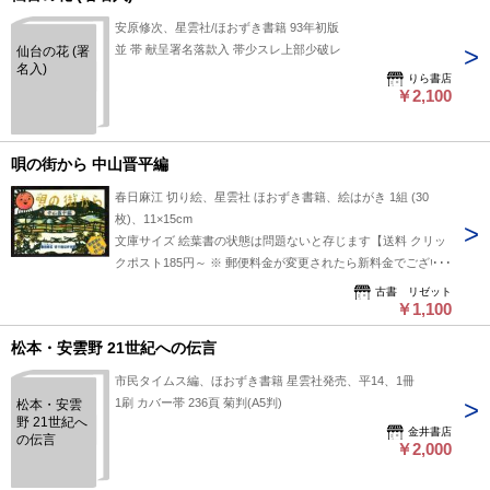
安原修次、星雲社/ほおずき書籍 93年初版
並 帯 献呈署名落款入 帯少スレ上部少破レ
仙台の花 (署
名入)
りら書店
￥2,100
唄の街から 中山晋平編
春日麻江 切り絵、星雲社 ほおずき書籍、絵はがき 1組 (30
枚)、11×15cm
文庫サイズ 絵葉書の状態は問題ないと存じます【送料 クリッ
クポスト185円～ ※ 郵便料金が変更されたら新料金でござい
ます】
古書 リゼット
￥1,100
松本・安雲野 21世紀への伝言
市民タイムス編、ほおずき書籍 星雲社発売、平14、1冊
1刷 カバー帯 236頁 菊判(A5判)
松本・安雲
野 21世紀へ
金井書店
の伝言
￥2,000