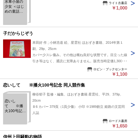
水車小屋の
ライト古書店
少女 ＜はじ
￥1,000
めの童話集
第6集＞
子だからじぞう
本田好 作 ; 小林浩道 絵、星雲社 ほおずき書籍、2014年第１
刷、29p、25cm
カバー少スレ傷み。その他は概ね良好な状態です。目立った線
引き等はなく、通読に支障ありません。販売当時定価1,300
円。 発送の際の梱包は厚さ制限ギリギリのため、防水の袋の
ロビン・ブックセンター
みの簡易包装になるかもしれません。ご了承ください。
￥1,100
恋いして ※播火100号記念 同人競作集
柳谷郁子 監修・編集、ほおずき書籍 星雲社、平29、379p、
20cm
恋いし
て ※播
Ｂ6 カバー 379頁（1頁少傷） 小印 ※1989創立 姫路の文芸同
火100号記念
人誌
同人競作集
ロードス書房
￥1,650
信州上田騒動右物語