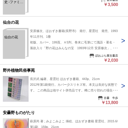
史 -ファミリ
￥3,500
ーヒストリ
ーが明かす-
-退職科学者
の道楽先祖
仙台の花
探訪記-
安原修次、ほおずき書籍(長野市) 発行、星雲社 発売、1993
年11月刊、1冊
仙台の花
初版、カバー、199頁、Ａ5判、巻末に毛筆にて識語・署名・
落款入り「野の花はみんなの宝 1993年12月 安原修次」、定
価2800円。カバー背ヤケ。
ぼおぶら屋古書店
￥2,030
野外植物民俗事苑
長沢武 編著、星雲社 ほおずき書籍、443p、21cm
2012年第1刷発行。カバー少スリキズ有。本文は良好な状態で
す。 この商品は他サイト併売品です。稀に売り切れの場合が
ございますので予めご了承ください。
古書 牛歩
￥13,800
安曇野ものがたり
萩原尚 著 ; みよこみよこ 挿絵、ほおずき書籍 星雲社、2015.6/
第1刷、159p、21cm