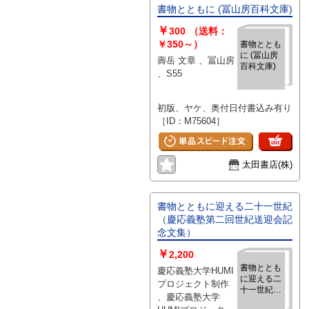
書物とともに (冨山房百科文庫)
￥
300
（送料：
￥350～）
書物ととも
に (冨山房
壽岳 文章 、冨山房
百科文庫)
、S55
初版、ヤケ、奥付日付書込み有り
［ID：M75604］
太田書店(株)
書物とともに迎える二十一世紀
（慶応義塾第二回世紀送迎会記
念文集）
￥
2,200
書物ととも
慶応義塾大学HUMI
に迎える二
プロジェクト制作
十一世紀
、慶応義塾大学
（慶応義塾