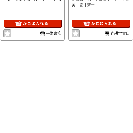
ルネッサンス（ペイター）/エゴ
美 管【新一
イズムの回想（スタンダール）/
書物とともに（寿岳文章）/青春
の回想（ゴーチエ）/
平野書店
春耕堂書店