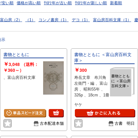
が安い順
価格が高い順
刊行年が古い順
刊行年が新しい順
新着順
富山房（2）
（1）
コンノ書房（1）
デコ（1）
富山房百科文庫（1）
慶
表示
書物とともに
書物とともに ＜富山房百科文
庫＞
￥
3,048
（送料：
￥
￥360～）
300
書物ととも
、富山房百科文庫
寿岳文章 布川角
に ＜富山房
左衛門・編 、富山
百科文庫＞
房 、昭和55年 、
326p 、18cm 、1冊
ヤケ
古本配達本舗
古書 明日