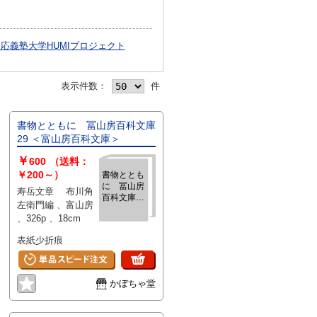
応義塾大学HUMIプロジェクト
表示件数：
件
書物とともに 冨山房百科文庫
29 ＜富山房百科文庫＞
￥
600
（送料：
￥200～）
書物ととも
に 冨山房
寿岳文章 布川角
百科文庫29
左衛門編 、富山房
＜富山房百
、326p 、18cm
科文庫＞
表紙少折痕
かぼちゃ堂