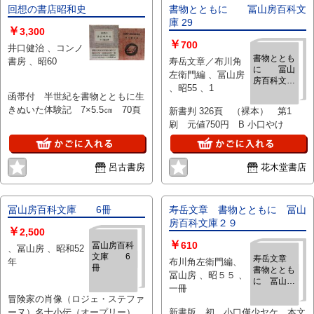
回想の書店昭和史
書物とともに 冨山房百科文
庫 29
￥
3,300
￥
700
井口健治 、コンノ
書物ととも
書房 、昭60
寿岳文章／布川角
に 冨山
左衛門編 、冨山房
房百科文庫
、昭55 、1
29
函帯付 半世紀を書物とともに生
きぬいた体験記 7×5.5㎝ 70頁
新書判 326頁 （裸本） 第1
刷 元値750円 B 小口やけ
呂古書房
花木堂書店
冨山房百科文庫 6冊
寿岳文章 書物とともに 冨山
房百科文庫２９
￥
2,500
￥
610
冨山房百科
、冨山房 、昭和52
文庫 6
寿岳文章
年
布川角左衛門編、
冊
書物ととも
冨山房 、昭５５ 、
に 冨山房
一冊
百科文庫２
冒険家の肖像（ロジェ・ステファ
９
ーヌ）名士小伝（オープリー）/
新書版 初 小口僅少ヤケ 本文