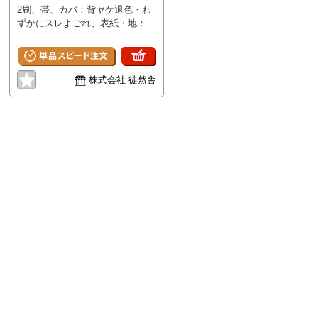
2刷、帯、カバ：背ヤケ退色・わ
ずかにスレよごれ、表紙・地：わ
ずかにいたみ、書込折れなし
株式会社 徒然舎