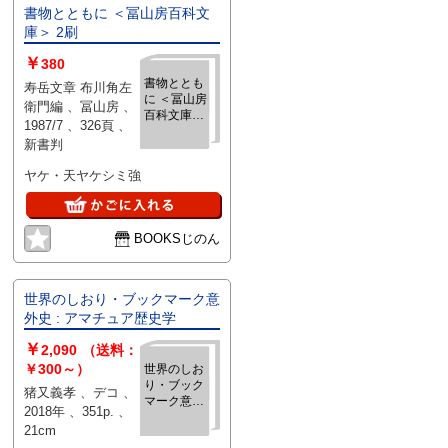
書物とともに ＜冨山房百科文
庫＞ 2刷
￥
380
書物ととも
寿岳文章 布川角左
に ＜冨山房
衛門編 、冨山房 、
百科文庫＞
1987/7 、326頁 、
2刷
新書判
ヤケ・天ヤケシミ強
BOOKSじのん
世界のしおり・ブックマーク意
外史 : アマチュア歴史学
￥
2,090
（送料：
￥300～）
世界のしお
り・ブック
猪又義孝 、デコ 、
マーク意外
2018年 、351p. 、
史 : アマチ
21cm
ュア歴史学