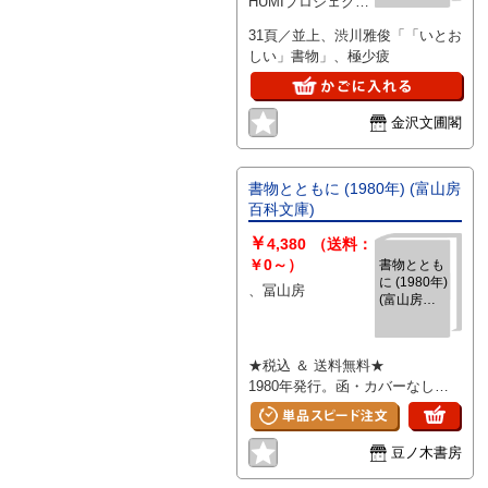
HUMIプロジェクト
第二回世紀
、2000
送迎会記念
31頁／並上、渋川雅俊「「いとお
文集）
しい」書物」、極少疲
金沢文圃閣
書物とともに (1980年) (富山房
百科文庫)
￥
4,380
（送料：
￥0～）
書物ととも
に (1980年)
、冨山房
(富山房百
科文庫)
★税込 ＆ 送料無料★
1980年発行。函・カバーなし
（裸本）です。中古書としてヒヤ
ケ・キズ・シミなどあり。通読に
問題ございません。帯なし。こち
豆ノ木書房
らの商品は★送料無料★でお届け