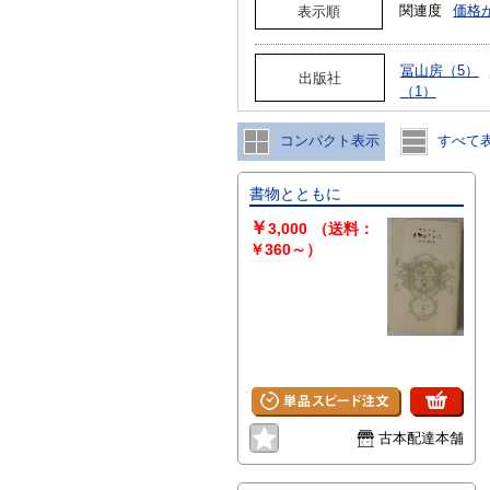
関連度
価格
表示順
冨山房（5）
出版社
（1）
コンパクト表示
すべて
書物とともに
￥
3,000
（送料：
￥360～）
古本配達本舗