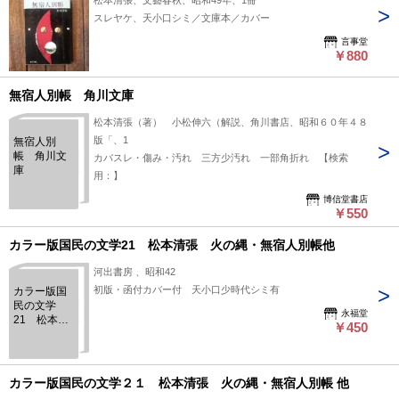
松本清張、文藝春秋、昭和49年、1冊
スレヤケ、天小口シミ／文庫本／カバー
言事堂
￥880
無宿人別帳 角川文庫
松本清張（著） 小松伸六（解説、角川書店、昭和６０年４８
版「、1
無宿人別
帳 角川文
カバスレ・傷み・汚れ 三方少汚れ 一部角折れ 【検索
庫
用：】
博信堂書店
￥550
カラー版国民の文学21 松本清張 火の縄・無宿人別帳他
河出書房 、昭和42
初版・函付カバー付 天小口少時代シミ有
カラー版国
民の文学
永福堂
21 松本清
￥450
張 火の
縄・無宿人
別帳他
カラー版国民の文学２１ 松本清張 火の縄・無宿人別帳 他