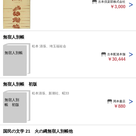
古本倶楽部株式会社
￥3,000
無宿人別帳
松本 清張、埼玉福祉会
無宿人別帳
古本配達本舗
￥30,444
無宿人別帳 初版
松本清張、新潮社、昭33
無宿人別
岡本書店
帳 初版
￥880
国民の文学 21 火の縄無宿人別帳他