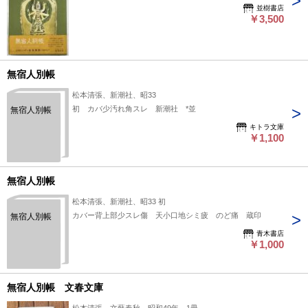
並樹書店
￥3,500
無宿人別帳
松本清張、新潮社、昭33
初 カバ少汚れ角スレ 新潮社 *並
無宿人別帳
キトラ文庫
￥1,100
無宿人別帳
松本清張、新潮社、昭33 初
カバー背上部少スレ傷 天小口地シミ疲 のど痛 蔵印
無宿人別帳
青木書店
￥1,000
無宿人別帳 文春文庫