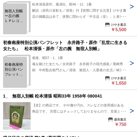
松本清張原作、風濤社、昭46・12、1冊
解説（庶民の哀歓を／清張）付【状態に関する注意】けやき書
無宿人別帳
ー左の腕
店の掲載品は全て、状態に関わらず「中古品（並）」と表示さ
ＬＰレコー
れています。「日本の古本屋」は６段階の「状態」表記が必須
けやき書店
ド 前進座
となりましたが、当店の扱う商品の特質上、状態の簡易な区分
￥5,500
舞台名作シ
けは適切ではない（不可能な）為、状態欄の「中古品（並）」
リーズ 函
少痛 脚
という表現は考慮にいれないで下さい。痛みなどの瑕疵につき
初春南座特別公演パンフレット 永井路子・原作「乱世に生きる
色・平田兼
ましては、解説欄等をご参考にして下さい。状態表記の無いも
女たち」 松本清張・原作「左の腕 無宿人別帳」
三 演出・
のは特に問題なく良好とお考え下さい。:
津上忠 ＜解
南座、昭57・1、1冊
説（庶民の
魂を賭けた女たち／永井路子 永井路子の現代感覚／尾崎秀
初春南座特
哀歓を／清
別公演パン
張）付＞
樹 中村翫右衛門さん／清張 無宿人・入墨者の生活／林美一
フレット
【状態に関する注意】けやき書店の掲載品は全て、状態に関わ
けやき書店
永井路子・
らず「中古品（並）」と表示されています。「日本の古本屋」
￥1,650
原作「乱世
は６段階の「状態」表記が必須となりましたが、当店の扱う商
に生きる女
たち」 松
品の特質上、状態の簡易な区分けは適切ではない（不可能な）
1_ 無宿人別帳 松本清張 昭和33年 1958年 080041
本清張・原
為、状態欄の「中古品（並）」という表現は考慮にいれないで
作「左の
【並】の商品です。 やや傷や汚れ、スレなどの使用感がある
下さい。痛みなどの瑕疵につきましては、解説欄等をご参考に
腕 無宿人
商品です。 完璧にはチェックしておりませんので、見落とし
して下さい。状態表記の無いものは特に問題なく良好とお考え
別帳」
の可能性が有る事をご理解頂き、ご検討下さい。 商品の詳細
下さい。:
盛高書店
について知りたい場合は、お問合せ下さいませ。 ■I■注意事項
￥750
■I■ クリーニングしておりません。ホコリや汚れは現状になり
ます。 基本的にお振込を確認した翌日発送となりますが、