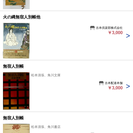
火の縄無宿人別帳他
古本倶楽部株式会社
￥3,000
無宿人別帳
松本清張、角川文庫
古本配達本舗
￥3,000
無宿人別帳
松本清張、角川書店