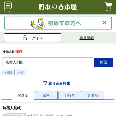
かご
メニュー
会員登録
ログイン
46件
検索結果
+ 初版
+ 揃
絞り込み検索
関連度
価格
刊行年
新着順
無宿人別帳
松本清張 著、新潮社、219p、20cm