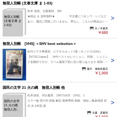
無宿人別帳 (文春文庫 ま 1-83)
松本 清張、文藝春秋、365
★税込 ＆ 送料無料★ 中古書につきシワ・シミなど
無宿人別帳
(文春文庫 ま
あり。通読に問題ございません。帯なし。こちらの商品は★送
1-83)
料無料★でお届けいたします。
豆ノ木書房
￥680
無宿人別帳 [VHS] ＜SHV best selection＞
松竹ビデオ事業部、ビデオカセット1巻（モノクロ118分）
【NTSC/Japan】、SHVベストセレクション、邦画。 シュリン
ク未開封ですが、ラベル裏面下部に切り取りあります 昭和38
年作品 監督：井上和男、出演：佐田啓二、岡田茉莉子ほか
藤沢 湘南堂書店
￥1,000
国民の文学 21 火の縄 無宿人別帳 他
松本清張、河出書房、1967/10/25 (S42)、1
カラー版 四六判 初版 解説 尾崎秀樹 装幀・挿絵→亀倉雄策 田
国民の文学
21 火の縄
代 光 445頁 函
無宿人別帳
古書 彦書房
他
￥1,010