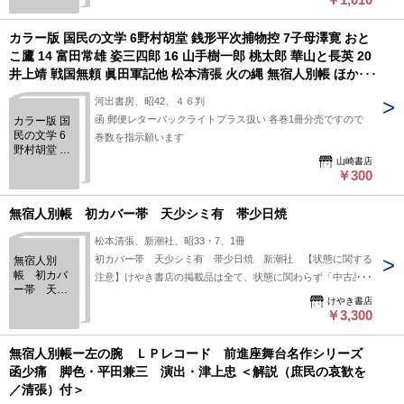
カラー版 国民の文学 6野村胡堂 銭形平次捕物控 7子母澤寛 おと
こ鷹 14 富田常雄 姿三四郎 16 山手樹一郎 桃太郎 華山と長英 20
井上靖 戦国無頼 眞田軍記他 松本清張 火の縄 無宿人別帳 ほか 各
巻1冊分売です
河出書房、昭42、４６判
函 郵便レターパックライトプラス扱い 各巻1冊分売ですので
カラー版 国
民の文学 6
巻数を指示願います
野村胡堂 銭
山崎書店
形平次捕物
￥300
控 7子母澤
寛 おとこ鷹
14 富田常雄
無宿人別帳 初カバー帯 天少シミ有 帯少日焼
姿三四郎 16
山手樹一郎
松本清張、新潮社、昭33・7、1冊
桃太郎 華山
初カバー帯 天少シミ有 帯少日焼 新潮社 【状態に関する
無宿人別
と長英 20井
帳 初カバ
注意】けやき書店の掲載品は全て、状態に関わらず「中古品
上靖 戦国無
ー帯 天少
頼 眞田軍記
（並）」と表示されています。「日本の古本屋」は６段階の
けやき書店
シミ有 帯
他 松本清張
「状態」表記が必須となりましたが、当店の扱う商品の特質
￥3,300
少日焼
火の縄 無宿
上、状態の簡易な区分けは適切ではない（不可能な）為、状態
人別帳 ほか
欄の「中古品（並）」という表現は考慮にいれないで下さい。
各巻1冊分売
無宿人別帳ー左の腕 ＬＰレコード 前進座舞台名作シリーズ
です
痛みなどの瑕疵につきましては、解説欄等をご参考にして下さ
函少痛 脚色・平田兼三 演出・津上忠 ＜解説（庶民の哀歓を
い。状態表記の無いものは特に問題なく良好とお考え下さ
／清張）付＞
い。: