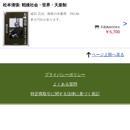
松本清張: 戦後社会・世界・天皇制
綾目 広治、御茶の水書房、291,6p
多少汚れがあります。
不死鳥BOOKS
￥5,700
ページ上部へ戻る
プライバシーポリシー
よくある質問
特定商取引に関する法律に基づく表記
東京都古書籍商業協同組合
所在地：東京都千代田区神田小川町3-22 東京古書会館内
東京都公安委員会許可済 許可番号 301026602392