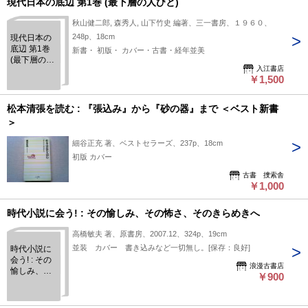
現代日本の底辺 第1巻 (最下層の人びと)
土・日・祝日は発送作業出来ませんのでご了承ください。 お
秋山健二郎, 森秀人, 山下竹史 編著、三一書房、１９６０、
問い合わせの回答は当日に回答出来ない場合があり、翌日が
248p、18cm
現代日本の
土・日の場合は月曜日、祝日の場合は次の日になる場合があり
底辺 第1巻
新書・ 初版・ カバー・古書・経年並美
ます。 ■I■キャンセル・返品について■I■ 商品説明や注意事項
(最下層の人
に記載している内容に関する返品や返金には一切お応え出来ま
入江書店
びと)
￥1,500
せん。 ■I■落札後の取引について■I■ 基本的にお振込を確認し
た翌日発送となりますが、土・日・祝日は発送作業出来ません
松本清張を読む : 『張込み』から『砂の器』まで ＜ベスト新書
のでご了承ください。 落札後48時間以内にご連絡がない場
＞
合、5日以内にご入金いただけない場合はご購入を取り消させ
て頂く場合があります。 ■I■同梱発送について■I■ 同梱発送は
細谷正充 著、ベストセラーズ、237p、18cm
対応しておりません。
初版 カバー
古書 捜索舎
￥1,000
時代小説に会う! : その愉しみ、その怖さ、そのきらめきへ
高橋敏夫 著、原書房、2007.12、324p、19cm
並装 カバー 書き込みなど一切無し。[保存：良好]
時代小説に
会う! : その
浪漫古書店
愉しみ、そ
￥900
の怖さ、そ
のきらめき
へ