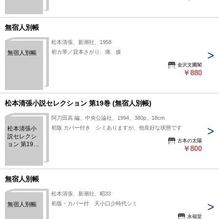
無宿人別帳
松本清張、新潮社、1958
初カ帯／貸本さがり、痛、疲
無宿人別帳
金沢文圃閣
￥880
松本清張小説セレクション 第19巻 (無宿人別帳)
阿刀田高 編、中央公論社、1994、380p、18cm
初版 カバー付き シミありますが、他良好な状態です
松本清張小
説セレクシ
古本の太陽
ョン 第19巻
￥800
(無宿人別帳)
無宿人別帳
松本清張、新潮社、昭33
初版・カバー付 天小口少時代シミ
無宿人別帳
永福堂