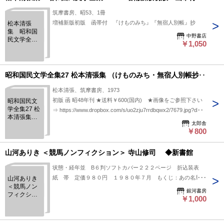
筑摩書房、昭53、1冊
増補新版初版 函帯付 『けものみち』『無宿人別帳』抄
松本清張
集 昭和国
中野書店
民文学全集
￥1,050
２７ ＜増補
新版初版
函帯付＞
昭和国民文学全集27 松本清張集 （けものみち・無宿人別帳抄）
松本清張、筑摩書房、1973
初版 函 昭48年刊 ★送料￥600(国内) ★画像をご参照下さい
昭和国民文
学全集27 松
⇒ https://www.dropbox.com/s/uo2zju7rrdbqwx2/7679.jpg?dl=0
本清張集
太郎舎
（けものみ
￥800
ち・無宿人
別帳抄）
山河ありき ＜競馬ノンフィクション＞ 寺山修司 ◆新書館
状態・経年並 B６判ソフトカバー２２２ページ 折込装表
紙 帯 定価９８０円 １９８０年７月 もくじ：あの名馬は
山河ありき
＜競馬ノン
いずこに 続・競馬無宿人別帳・・・
銀河書房
フィクショ
￥1,000
ン＞ 寺山修
司 ◆新書
館