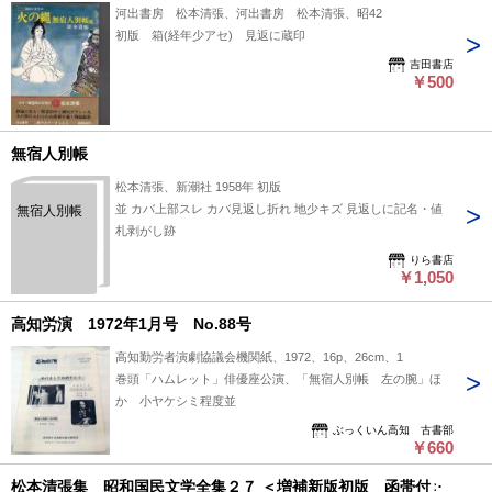
河出書房 松本清張、河出書房 松本清張、昭42
初版 箱(経年少アセ) 見返に蔵印
吉田書店
￥500
無宿人別帳
松本清張、新潮社 1958年 初版
並 カバ上部スレ カバ見返し折れ 地少キズ 見返しに記名・値
無宿人別帳
札剥がし跡
りら書店
￥1,050
高知労演 1972年1月号 No.88号
高知勤労者演劇協議会機関紙、1972、16p、26cm、1
巻頭「ハムレット」俳優座公演、「無宿人別帳 左の腕」ほ
か 小ヤケシミ程度並
ぶっくいん高知 古書部
￥660
松本清張集 昭和国民文学全集２７ ＜増補新版初版 函帯付＞