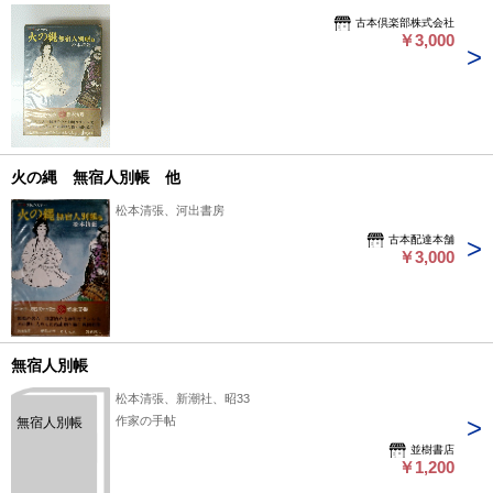
古本倶楽部株式会社
￥3,000
火の縄 無宿人別帳 他
松本清張、河出書房
古本配達本舗
￥3,000
無宿人別帳
松本清張、新潮社、昭33
作家の手帖
無宿人別帳
並樹書店
￥1,200