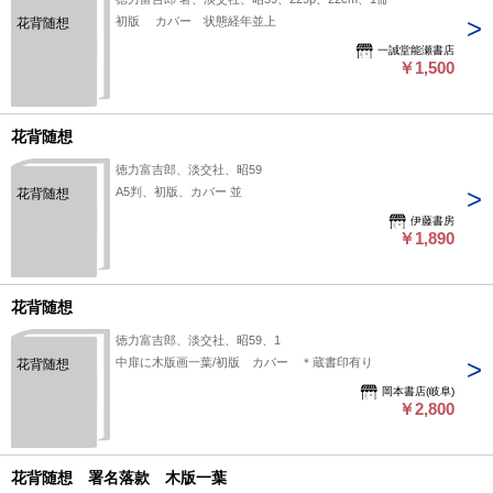
初版 カバー 状態経年並上
花背随想
一誠堂能瀬書店
￥1,500
花背随想
徳力富吉郎、淡交社、昭59
A5判、初版、カバー 並
花背随想
伊藤書房
￥1,890
花背随想
徳力富吉郎、淡交社、昭59、1
中扉に木版画一葉/初版 カバー ＊蔵書印有り
花背随想
岡本書店(岐阜)
￥2,800
花背随想 署名落款 木版一葉