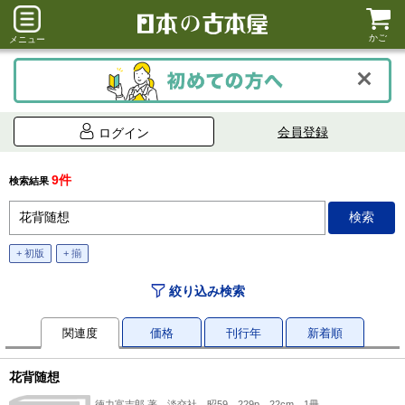
かご
メニュー
会員登録
ログイン
9件
検索結果
+ 初版
+ 揃
絞り込み検索
関連度
価格
刊行年
新着順
花背随想
徳力富吉郎 著、淡交社、昭59、229p、22cm、1冊