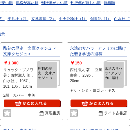
が安い順
価格が高い順
刊行年が古い順
刊行年が新しい順
新着順
2）
平凡社（2）
立風書房（2）
中央公論社（1）
創世記（1）
白水社（
表示
彫刻の歴史 文庫クセジュ ＜
永遠のサハラ : アフリカに賭け
文庫クセジュ＞
た若き学徒の遺稿
￥
￥
1,300
150
彫刻の歴
永遠のサハ
リュック・ブノワ
西村滋人 著 、立風
史 文庫ク
ラ : アフリ
著 ; 西村滋人 訳 、
書房 、259p 、
セジュ ＜文
カに賭けた
白水社 、1987 、
20cm
庫クセジュ
若き学徒の
161, 10p 、18cm
＞
遺稿
ヤケ・シミ・ヨゴレ・キズ
2刷 カバー 中美
真理書房
ライト古書店