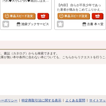
汚れ◆天小口汚れ◆通読には支障
のない書籍です
【内容】 自らが不良少年であっ
た著者が痛みをこめてふりかえる
転落の記録、 そしてまた更生の
血みどろの足どり。 本書こそ
は、復活の貴重な道しるべであ
池袋ブックサービス
古書 本々堂
る。 【状態】 表紙・裏表紙：ス
レ傷み・ヤケ / 天小口：目立つヤ
ケ・シミ / ページ：シミ / ヨレが
あります。 本体しっかりしてお
？
り通読に支障はありません。
【発送方法】②ゆうメール 下記
は、書誌（カタログ）からも検索できます。
の送料表、または価格表記の隣に
在庫が無い本や条件に合わない本についても、こちらからリクエストを行うこ
ある送料欄をご参照ください。 --
-------------------------------------------------
--- 在庫検索用ワード：本々堂ノ
ンジャンル
シーポリシー
特定商取引法に関する表示
よくある質問
サイトマッ