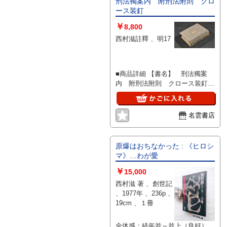
刑法獨案内 附刑法附則 クロ
ース装釘
￥
8,800
西村滋註釋 、明17
■商品詳細 【書名】 刑法獨案
内 附刑法附則 クロース装釘
【巻冊】 袖珍判一册 【著
者】 西村滋註釋 【成立】 明
17 ★ 東生瓶次郎・東生銕五郎
名雲書店
出版 ★ 杉山哲理校閲
原爆はおちなかった : 《ヒロシ
マ》…わが愛
￥
15,000
西村滋 著 、創世記
、1977年 、236p 、
19cm 、１冊
全体感：経年並～並上（良好）