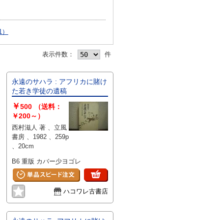
1）
表示件数：
件
永遠のサハラ : アフリカに賭け
た若き学徒の遺稿
￥
500
（送料：
￥200～）
西村滋人 著 、立風
書房 、1982 、259p
、20cm
B6 重版 カバー少ヨゴレ
ハコワレ古書店