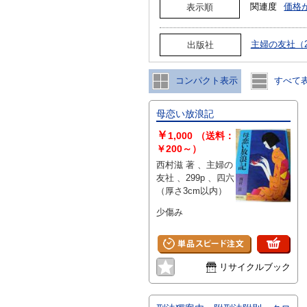
関連度
価格
表示順
主婦の友社（
出版社
コンパクト表示
すべて
母恋い放浪記
￥
1,000
（送料：
￥200～）
西村滋 著 、主婦の
友社 、299p 、四六
（厚さ3cm以内）
少傷み
リサイクルブック