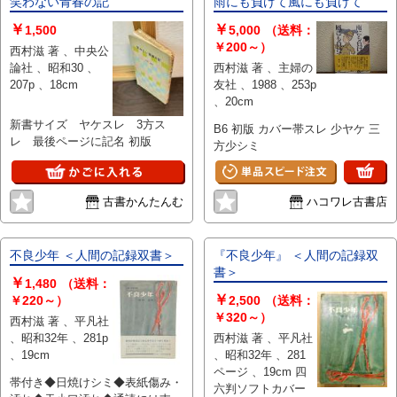
笑わない青春の記
雨にも負けて風にも負けて
￥
￥
1,500
5,000
（送料：
￥200～）
西村滋 著 、中央公
論社 、昭和30 、
西村滋 著 、主婦の
207p 、18cm
友社 、1988 、253p
、20cm
新書サイズ ヤケスレ 3方ス
B6 初版 カバー帯スレ 少ヤケ 三
レ 最後ページに記名 初版
方少シミ
古書かんたんむ
ハコワレ古書店
不良少年 ＜人間の記録双書＞
『不良少年』 ＜人間の記録双
書＞
￥
1,480
（送料：
￥
￥220～）
2,500
（送料：
￥320～）
西村滋 著 、平凡社
、昭和32年 、281p
西村滋 著 、平凡社
、19cm
、昭和32年 、281
ページ 、19cm 四
帯付き◆日焼けシミ◆表紙傷み・
六判ソフトカバー