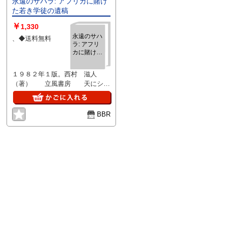
永遠のサハラ: アフリカに賭け
た若き学徒の遺稿
￥
1,330
永遠のサハ
、◆送料無料
ラ: アフリ
カに賭けた
若き学徒の
遺稿
１９８２年１版。西村 滋人
（著） 立風書房 天にシミ
あり。カバーに多少のスレ、キズ
はありますが、中身状態は並で
す。
BBR