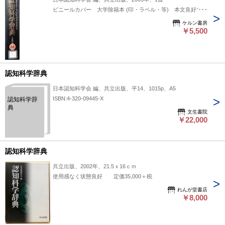
ビニールカバー 大学除籍本 (印・ラベル・等) 本文良好です
ケルン書房
￥5,500
認知科学辞典
日本認知科学会 編、共立出版、平14、1015p、A5
ISBN:4-320-09445-X
認知科学辞
典
文生書院
￥22,000
認知科学辞典
共立出版、2002年、21.5ｘ16ｃｍ
使用感なく状態良好 定価35,000＋税
れんが堂書店
￥8,000