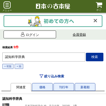
かご
メニュー
会員登録
ログイン
9件
検索結果
+ 初版
+ 揃
絞り込み検索
関連度
価格
刊行年
新着順
認知科学辞典
日本認知科学会 編、共立出版、2003年、1冊