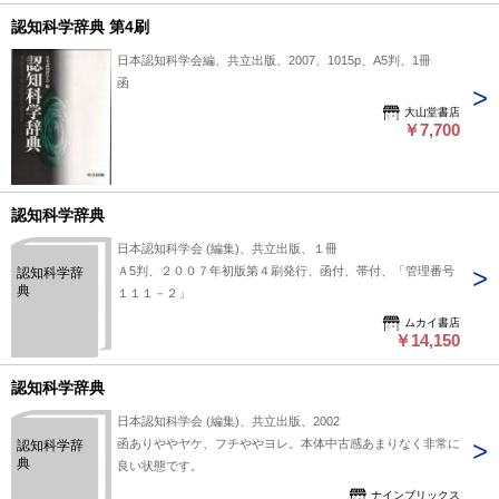
認知科学辞典 第4刷
日本認知科学会編、共立出版、2007、1015p、A5判、1冊
函
大山堂書店
￥7,700
認知科学辞典
日本認知科学会 (編集)、共立出版、１冊
Ａ5判、２００７年初版第４刷発行、函付、帯付、「管理番号
認知科学辞
典
１１１－２」
ムカイ書店
￥14,150
認知科学辞典
日本認知科学会 (編集)、共立出版、2002
函ありややヤケ、フチややヨレ。本体中古感あまりなく非常に
認知科学辞
典
良い状態です。
ナインブリックス