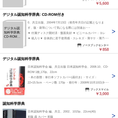
￥5,600
デジタル認知科学辞典: CD-ROM付き
0、共立出版、2004年7月13日（発売年月日の記載となりま
す、版・刷等について気になる際には別途お･･･
デジタル認
知科学辞典:
▼ 付属ディスク開封済・盤面良好 ▼ ビニールカバー：ヨレ
CD-ROM付
▼ 箱入り▼ 全体的に若干使用感・スレキズ・薄ヤケ・薄汚れ
き
少々
ノースブックセンター
￥858
デジタル認知科学辞典
日本認知科学会 編、共立出版 日本認知科学会、2008.10、CD-
ROM 1枚,170p、22cm
・本の形態：単行本ソフトカバー(函付き) ・サイズ：
22×15.5cm ・ページ数 :170p ・発行年：2008年10月10日(初版
第3刷) ・初版年：2004年7月20日 ・ISBN ：9784320121058
ブックスマイル
◆本の状態 :良好 ・帯に破れあり。・表紙のビニールカバーに
￥3,000
多くのくぼみ状のシワあり。CDのビニールカバーにも同様に
認知科学辞典
多くのくぼみ状のシワあり。 ・CDは未開封です。本文ページ
内は非常に良い。
日本認知科学会 編、共立、2002、1015p、22cm(A5)
初版 函 カバー 初版