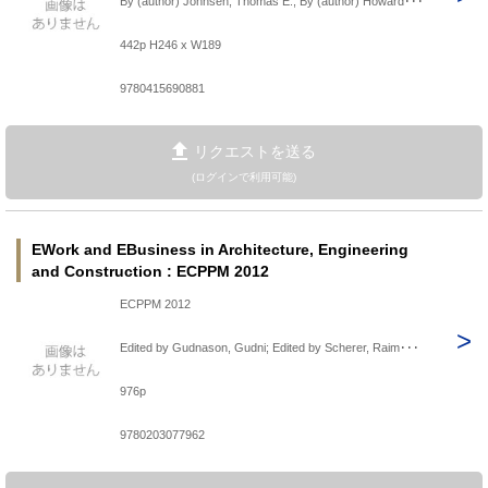
By (author) Johnsen, Thomas E.; By (author) Howard･･･
442p H246 x W189
9780415690881
リクエストを送る
(ログインで利用可能)
EWork and EBusiness in Architecture, Engineering
and Construction : ECPPM 2012
ECPPM 2012
Edited by Gudnason, Gudni; Edited by Scherer, Raim･･･
976p
9780203077962