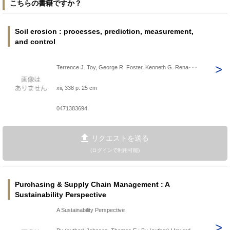
こちらの書籍ですか？
Soil erosion : processes, prediction, measurement,
and control
Terrence J. Toy, George R. Foster, Kenneth G. Rena･･･
xii, 338 p. 25 cm
0471383694
リクエストを送る
(ログインで利用可能)
Purchasing & Supply Chain Management : A
Sustainability Perspective
A Sustainability Perspective