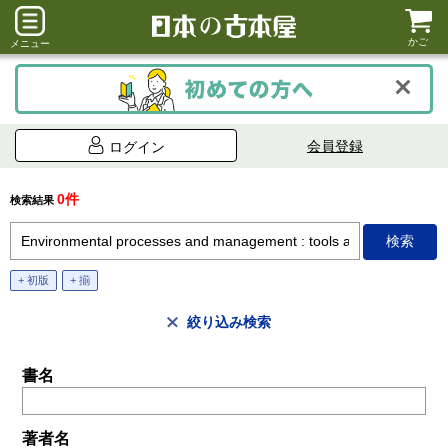
かご
メニュー
会員登録
ログイン
0件
検索結果
+ 初版
+ 揃
絞り込み検索
書名
著者名