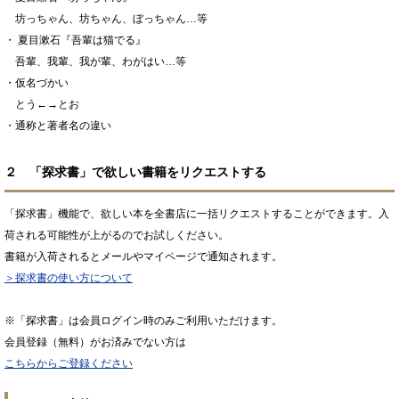
坊っちゃん、坊ちゃん、ぼっちゃん…等
・ 夏目漱石『吾輩は猫でる』
吾輩、我輩、我が輩、わがはい…等
・仮名づかい
とう←→とお
・通称と著者名の違い
２ 「探求書」で欲しい書籍をリクエストする
「探求書」機能で、欲しい本を全書店に一括リクエストすることができます。入
荷される可能性が上がるのでお試しください。
書籍が入荷されるとメールやマイページで通知されます。
＞探求書の使い方について
※「探求書」は会員ログイン時のみご利用いただけます。
会員登録（無料）がお済みでない方は
こちらからご登録ください