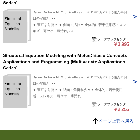
Series)
Byrne Barbara M. M.、Routledge、2011年9月20日（発売年月
日の記載と･･･
Structural
Equation
▼ 東京より発送 ▼ 側面：汚れ▼ 全体的に若干使用感・スレ
Modeling
キズ・薄ヤケ・薄汚れ少々
with Mplus:
Basic
ノースブックセンター
￥3,995
Concepts
Applications
and
Structural Equation Modeling with Mplus: Basic Concepts
Programming
Applications and Programming (Multivariate Applications
(Multivariate
Series)
Applications
Series)
Byrne Barbara M. M.、Routledge、2011年9月20日（発売年月
日の記載と･･･
Structural
Equation
▼ 東京より発送 ▼ 紙面：角折れ少々▼ 全体的に若干使用
Modeling
感・スレキズ・薄ヤケ・薄汚れ
with Mplus:
Basic
ノースブックセンター
￥2,255
Concepts
Applications
and
ページ上部へ戻る
Programming
(Multivariate
Applications
Series)