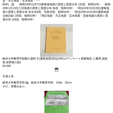
震・天正地震・宝永地震・･･･
B5判、函、〈昭和19年12月7日東南海地震の震害と震度分布 120頁、昭和52年〉〈昭和
20年1月13日三河地震の震害と震度分布 96頁、昭和53年〉〈明治24年10月28日濃尾地
震の震害と震度分布 本文304頁、写真39頁、昭和54年〉〈明治24年10月28日濃尾地震
文献目録 136頁、昭和53年〉〈明応地震・天正地震・宝永地震・安政地震の震害と震
度分布 109頁、昭和54年〉
岐阜大学教育学部郷土資料 9 (濃尾地震(明治24年)のアンケート調査報告 三重県,滋賀
県,長野県の部)
¥2,000
天地人堂
岐阜大学教育学部 編、岐阜大学教育学部、154p、22cm
やけ。背痛みあり。