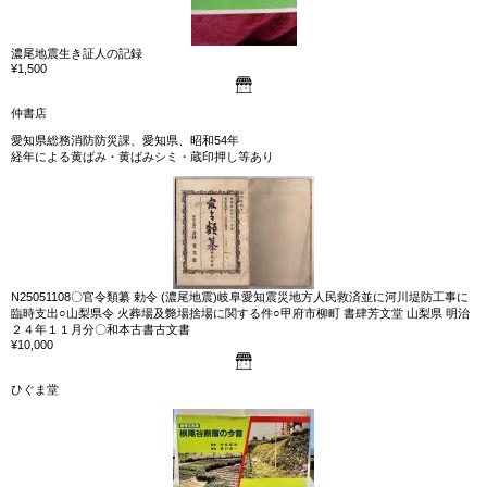
濃尾地震生き証人の記録
¥1,500
仲書店
愛知県総務消防防災課、愛知県、昭和54年
経年による黄ばみ・黄ばみシミ・蔵印押し等あり
N25051108〇官令類纂 勅令 (濃尾地震)岐阜愛知震災地方人民救済並に河川堤防工事に
臨時支出○山梨県令 火葬場及斃場捨場に関する件○甲府市柳町 書肆芳文堂 山梨県 明治
２４年１１月分〇和本古書古文書
¥10,000
ひぐま堂