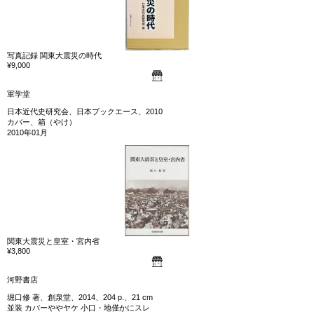
写真記録 関東大震災の時代
¥9,000
軍学堂
日本近代史研究会、日本ブックエース、2010
カバー、箱（やけ）
2010年01月
関東大震災と皇室・宮内省
¥3,800
河野書店
堀口修 著、創泉堂、2014、204 p.、21 cm
並装 カバーややヤケ 小口・地僅かにスレ