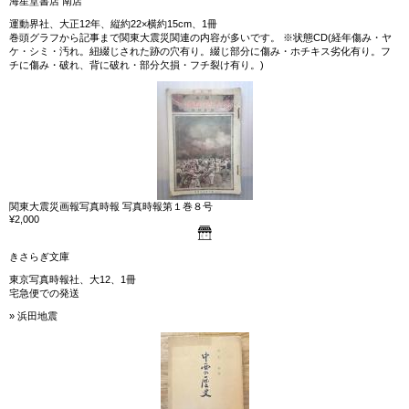
海星堂書店 南店
運動界社、大正12年、縦約22×横約15cm、1冊
巻頭グラフから記事まで関東大震災関連の内容が多いです。 ※状態CD(経年傷み・ヤ
ケ・シミ・汚れ。紐綴じされた跡の穴有り。綴じ部分に傷み・ホチキス劣化有り。フ
チに傷み・破れ、背に破れ・部分欠損・フチ裂け有り。)
関東大震災画報写真時報 写真時報第１巻８号
¥2,000
きさらぎ文庫
東京写真時報社、大12、1冊
宅急便での発送
» 浜田地震