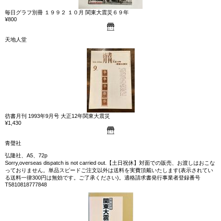
毎日グラフ別冊 １９９２ １０月 関東大震災６９年
¥800
天地人堂
彷書月刊 1993年9月号 大正12年関東大震災
¥1,430
青聲社
弘隆社、A5、72p
Sorry,overseas dispatch is not carried out.【土日祝休】対面での販売、お渡しはおこな
っておりません。単品スピードご注文以外は送料を実費頂戴いたします(表示されてい
る送料一律300円は無効です。ご了承ください)。適格請求書発行事業者登録番号
T5810818777848