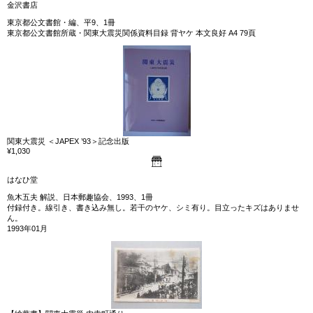
金沢書店
東京都公文書館・編、平9、1冊
東京都公文書館所蔵・関東大震災関係資料目録 背ヤケ 本文良好 A4 79頁
関東大震災 ＜JAPEX ’93＞記念出版
¥1,030
はなひ堂
魚木五夫 解説、日本郵趣協会、1993、1冊
付録付き。線引き、書き込み無し。若干のヤケ、シミ有り。目立ったキズはありませ
ん。
1993年01月