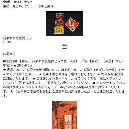
全9枚、9×14、全9枚
銀座、丸ビル、深川、日比谷公園等
關東大震災復興ビラ
¥3,300
名雲書店
■商品詳細 【書名】 關東大震災復興ビラ２枚 【巻冊】 ２枚 【著者】 【成立】 大正13
年頃刋 ★ 26.5×9.5㎝
★ 表示されている税込金額の横にカッコ内で示されている送料は必ずしも一致しませ
んのでご注意ください。 ★ 迅速丁寧な発送を心懸けております。 ★ 海外発送も迅速
に対応いたします。 ★ ご注文はインターネットからではなくても、電話・ファック
ス・ハガキ等でも承ります。ご遠慮なくお申しつけください。 ★ クレジット決済のお
客様は別途クレジット決済が行えるメールを送料込み金額確定後にお送りいたしま
す。 ★ 代引きをご希望のお客様はご注文時にお知らせいただくと迅速に発送いたしま
す。