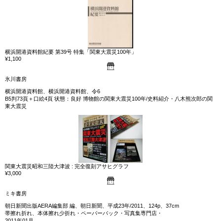
横浜開港資料館紀要 第39号 特集「関東大震災100年」
¥1,100
氷川書房
横浜開港資料館、横浜開港資料館、令6
B5判73頁＋口絵4頁 状態：良好 博物館の関東大震災100年/史料紹介・八木熊次郎の関
東大震災
関東大震災昭和三陸大津波 : 完全復刻アサヒグラフ
¥3,000
ミキ書房
朝日新聞出版AERA編集部 編、朝日新聞、平成23年/2011、124p、37cm
帯擦れ折れ、本体擦れ少折れ・ペーパーバック・写真集専門店・
2011年01月