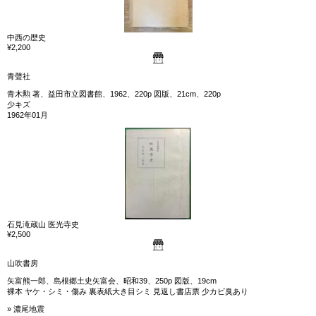
中西の歴史
¥2,200
青聲社
青木勲 著、益田市立図書館、1962、220p 図版、21cm、220p
少キズ
1962年01月
石見滝蔵山 医光寺史
¥2,500
山吹書房
矢富熊一郎、島根郷土史矢富会、昭和39、250p 図版、19cm
裸本 ヤケ・シミ・傷み 裏表紙大き目シミ 見返し書店票 少カビ臭あり
» 濃尾地震