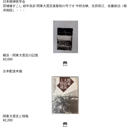
日本精神医学会
背補修すこし 経年良好 関東大震災後最初の号です 中村古峡、生田長江、佐藤政治（根
岸病院）・・・
横浜・関東大震災の記憶
¥3,000
古本配達本舗
関東大震災と情報
¥2,200