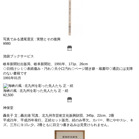
写真でみる濃尾震災 : 実態とその復興
¥980
池袋ブックサービス
岐阜新聞社出版局、岐阜新聞社、1991年、171p、26cm
◇日焼けシミ◇表紙傷み・汚れ◇天小口汚れ◇ページ開き癖・蔵書印◇通読には支障
のない書籍です
1991年01月
海峡の風 : 北九州を彩った先人たち 正・続
¥2,500
神保堂
轟良子 文 ; 轟次雄 写真、北九州市芸術文化振興財団、345p、22cm、2冊
平成21年、平成25年発行。正続セット販売。続のみ帯欠。カバー、帯にややスレ、キ
ズ。三方にヨゴレ少。2冊ともに目立つ書き込みは見受けられません。