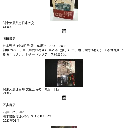
関東大震災と日米外交
¥1,000
脇田書房
波多野勝, 飯森明子 著、草思社、270p、20cm
初版 カバー、帯（薄汚れ有り） 書込み（無し） 天、地（薄汚れ有り） ※添付写真ご
参考ください。 レターパックプラス発送予定
関東大震災百年 文豪たちの「九月一日」
¥1,650
万歩書店
石井正己、2023
清水書院 初版 帯付 ２４６P 15×21
2023年01月