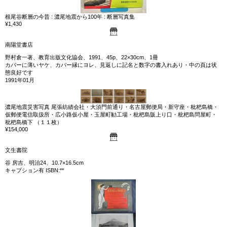
根尾谷断層の今昔 : 濃尾地震から100年 : 断層写真集
¥1,430
南陽堂書店
野村倉一著、教育出版文化協会、1991、45p、22×30cm、1冊
カバーに薄いヤケ、カバー縁にヨレ、見返しに記名と数字の書入れあり・中の頁は状
態良好です
1991年01月
濃尾地震災害写真 尾張紡績会社・大須門前通り・名古屋郵便局・新守座・枇杷島橋・
仮郵便電信取扱所・広小路仮小屋・玉屋町勧工場・枇杷島阪上り口・枇杷島問屋町・
枇杷島橋下 （１１枚）
¥154,000
文生書院
谷 房吉、明治24、10.7×16.5cm
キャプション有 ISBN:**