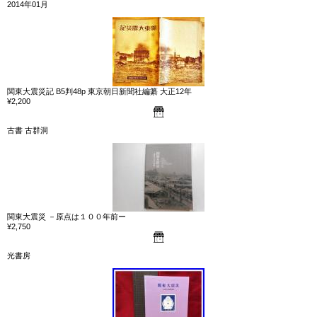
2014年01月
関東大震災記 B5判48p 東京朝日新聞社編纂 大正12年
¥2,200
古書 古群洞
関東大震災 －原点は１００年前ー
¥2,750
光書房