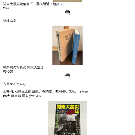
関東大震災絵葉書『二重橋附近ノ地割レ』
¥690
福ほん堂
神奈川の写真誌 関東大震災
¥5,000
古書かんたんむ
金井円, 石井光太郎 編集、有隣堂、昭和46、337p、27cm
B5大 蔵書印 函多少のスレ