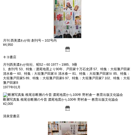
月刊 西美濃わが街 創刊号～102号内
¥4,950
キヨ書店
月刊西美濃わが街社、昭52～60 1977～1985、9冊
1、創刊号 53、特集：濃尾地震より90年、戸田家十万石史譚 57、特集：大垣藩戸田家
清水春一 60、特集：大垣藩戸田家Ⅲ 清水春一 81、特集：大垣藩戸田家Ⅳ 85、特集：
大垣藩戸田家5 89、特集：大垣藩戸田家6 97、特集：大垣藩戸田家7 102、特集：大垣
藩戸田家8
1977年01月
断層写真集 根尾谷断層の今昔 濃尾地震から100年 野村倉一 教育出版文化協会
¥2,000
清泉堂書店