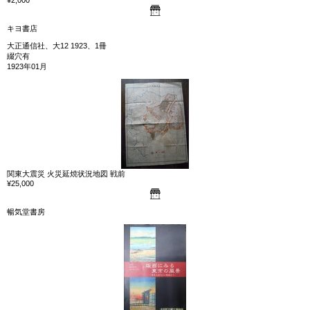
¥2,000
キヨ書店
大正通信社、大12 1923、1冊
綴穴有
1923年01月
関東大震災 火災延焼状況地図 戦前
¥25,000
暢気堂書房