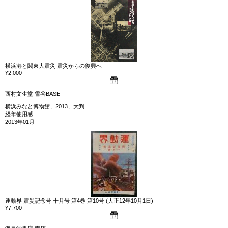
横浜港と関東大震災 震災からの復興へ
¥2,000
西村文生堂 雪谷BASE
横浜みなと博物館、2013、大判
経年使用感
2013年01月
運動界 震災記念号 十月号 第4巻 第10号 (大正12年10月1日)
¥7,700