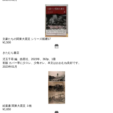
文豪たちの関東大震災 シリーズ紙礫17
¥1,500
きたむら書店
児玉千尋 編、皓星社、2023年、363p、1冊
初版 カバー帯に少スレ、少角オレ、本文はおおむね良好です。
2023年01月
絵葉書 関東大震災 ３枚
¥1,650