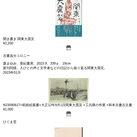
聞き書き 関東大震災
¥2,200
古書追分コロニー
森まゆみ、亜紀書房、2023.9、339ｐ、19cm
新刊同様。人びとの声と文学者などの日記から振り返る関東大震災。
2023年01月
N23090617○戦前絵葉書○大正12年9月1日関東大震災 ○工兵隊の作業 ○和本古書古文書
¥1,000
ひぐま堂