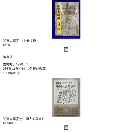
関東大震災 （文春文庫）
¥500
鴨書店
吉村昭、1990、1
286頁 経年やけ 少角折れ数葉
1990年01月
関東大震災と中国人虐殺事件
¥1,000