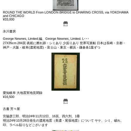
ROUND THE WORLD From LONDON BRIDGE to DHARING CROSS, via YOKOHAMA
and CHICAGO
¥33,000
氷川書房
George Newnes, Limited.編、George Newnes, Limited. L･･･
27X35cm 284頁 表紙に擦れ跡・シミあり 少反りあり 世界写真帖 日本は長崎・京都・
神戸・大阪・岐阜(濃尾地震)・富士山・東京・横浜・鎌倉各1葉ずつ
愛知岐阜 大地震実地見聞録
¥16,500
古書 芳々屋
宮脇彦三郎、明治24年11月12日、16頁、四六判、1冊
明治24年10月28日発生の濃尾地震（美濃・尾張地震）について ヤケ、シミ、破れ、
印、ラベル貼りなどございます