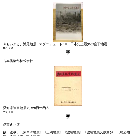
今もいきる、濃尾地震 : マグニチュード8.0、日本史上最大の直下地震
¥2,500
古本倶楽部株式会社
愛知県被害地震史 全5冊一函入
¥8,000
伊東古本店
飯田汲事、〈東南海地震〉〈三河地震〉〈濃尾地震〉〈濃尾地震文献目録〉〈明応地