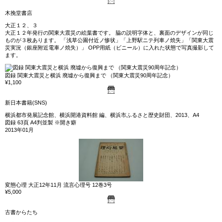
木挽堂書店
大正１２、３
大正１２年発行の関東大震災の絵葉書です。 脇の説明字体と、裏面のデザインが同じ
ものが３枚あります。 「浅草公園付近ノ惨状」「上野駅ニテ列車ノ焼失」「関東大震
災実況（銀座附近電車ノ焼失）」 OPP用紙（ビニール）に入れた状態で写真撮影して
ます。
図録 関東大震災と横浜 廃墟から復興まで （関東大震災90周年記念）
¥1,100
新日本書籍(SNS)
横浜都市発展記念館、横浜開港資料館 編、横浜市ふるさと歴史財団、2013、A4
図録 63頁 A4判並製 ※開き癖
2013年01月
変態心理 大正12年11月 流言心理号 12巻3号
¥5,000
古書からたち