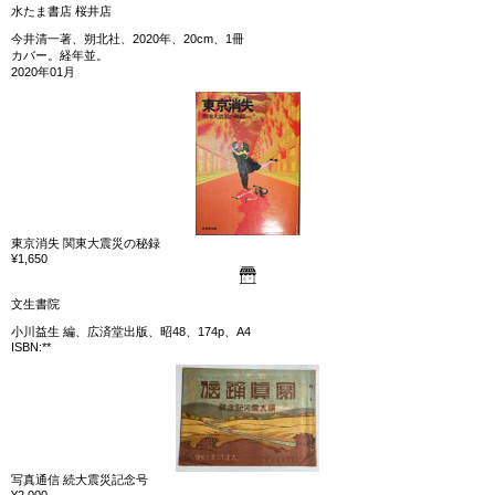
水たま書店 桜井店
今井清一著、朔北社、2020年、20cm、1冊
カバー。経年並。
2020年01月
東京消失 関東大震災の秘録
¥1,650
文生書院
小川益生 編、広済堂出版、昭48、174p、A4
ISBN:**
写真通信 続大震災記念号