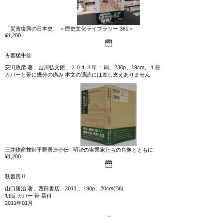
「災害復興の日本史」 ＜歴史文化ライブラリー 361＞
¥1,200
古書猛牛堂
安田政彦 著、吉川弘文館、２０１３年 １刷、230p、19cm、１冊
カバーと帯に幾分の痛み 本文の通読には差し支えありません
三井物産技師平野勇造小伝 : 明治の実業家たちの肖像とともに
¥1,200
萩書房Ⅱ
山口勝治 著、西田書店、2011.、190p、20cm(B6)
初版 カバー 帯 栞付
2011年01月