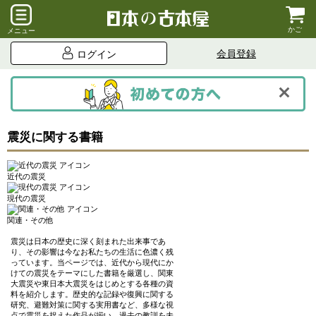
かご
メニュー
会員登録
ログイン
震災に関する書籍
近代の震災
現代の震災
関連・その他
震災は日本の歴史に深く刻まれた出来事であ
り、その影響は今なお私たちの生活に色濃く残
っています。当ページでは、近代から現代にか
けての震災をテーマにした書籍を厳選し、関東
大震災や東日本大震災をはじめとする各種の資
料を紹介します。歴史的な記録や復興に関する
研究、避難対策に関する実用書など、多様な視
点で震災を捉えた作品が揃い、過去の教訓を未