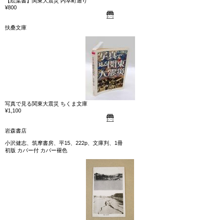
【絵葉書】関東大震災 内幸町通り
¥800
扶桑文庫
写真で見る関東大震災 ちくま文庫
¥1,100
岩森書店
小沢健志、筑摩書房、平15、222p、文庫判、1冊
初版 カバー付 カバー褪色