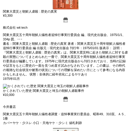
関東大震災と朝鮮人虐殺 : 歴史の真実
¥3,300
株式会社 wit tech
関東大震災五十周年朝鮮人犠牲者追悼行事実行委員会 編、現代史出版会、1975/1/1、
334p 図、･･･
書名：関東大震災と朝鮮人虐殺 : 歴史の真実 著者：関東大震災五十周年朝鮮人犠牲者
追悼行事実行委員会 編 出版元：現代史出版会 刊行年：1975/01/01 版表示： 説明：
『関東大震災と朝鮮人虐殺 : 歴史の真実』は、関東大震災時に起きた朝鮮人に対する虐
殺の実態についてまとめられた一冊で、関東大震災五十周年朝鮮人犠牲者追悼行事実
行委員会が編纂しています。1975年に現代史出版会から刊行されており、当時の記録
や証言をもとに歴史の一面を見つめ直す試みがなされています。この書は、その時代
の複雑な社会状況や被害の状況についての理解を深めたい方にとって参考になる内容
かもしれません。 状態：全体的に経年劣化によるヤケあり
1975年01月
かくされていた歴史 関東大震災と埼玉の朝鮮人虐殺事件
¥10,000
今井書店
関東大震災五十周年朝鮮人犠牲者調査・追悼事業実行委員会、昭和49、310頁、Ａ５、
1冊
カバーヤケ・少スレ 小口・天地ヤケ・少シミ 値札剥跡