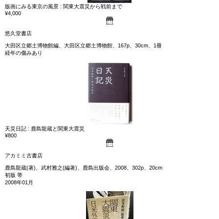
版画にみる東京の風景 : 関東大震災から戦前まで
¥4,000
悠久堂書店
大田区立郷土博物館編、大田区立郷土博物館、167p、30cm、1冊
経年の傷みあり
天災日記 : 鹿島龍蔵と関東大震災
¥800
アカミミ古書店
鹿島龍蔵(著)、武村雅之(編著)、鹿島出版会、2008、302p、20cm
初版 帯
2008年01月