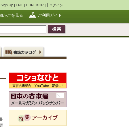
Sign Up [
ENG
|
CHN
|
KOR
]
ログイン
物かごを見る
ご利用ガイド
書
羅