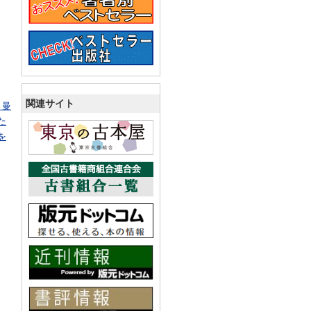
関連サイト
、曼
た
を