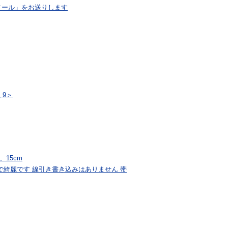
メール」をお送りします
 9＞
、15cm
で綺麗です 線引き書き込みはありません 帯