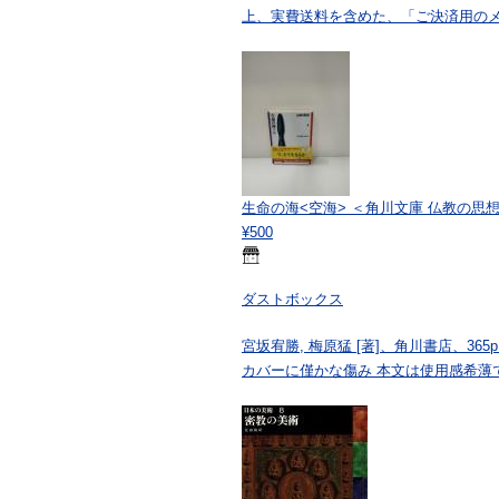
上、実費送料を含めた、「ご決済用の
生命の海<空海> ＜角川文庫 仏教の思想
¥500
ダストボックス
宮坂宥勝, 梅原猛 [著]、角川書店、365p
カバーに僅かな傷み 本文は使用感希薄