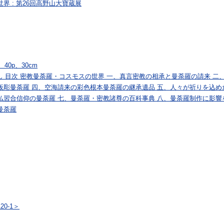
界 : 第26回高野山大寶蔵展
40p、30cm
し 目次 密教曼荼羅・コスモスの世界 一、真言密教の相承と曼荼羅の請来 二
板彫曼荼羅 四、空海請来の彩色根本曼荼羅の継承遺品 五、人々が祈りを込め
仏習合信仰の曼荼羅 七、曼荼羅・密教諸尊の百科事典 八、曼荼羅制作に影響
曼荼羅
0-1＞