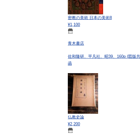
密教の美術 日本の美術8
¥1,100
青木書店
佐和隆研、平凡社、昭39、160p (図版共)
函
仏教史論
¥2,200