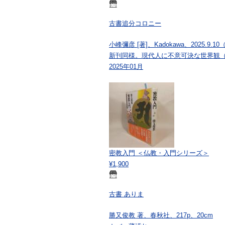
古書追分コロニー
小峰彌彦 [著]、Kadokawa、2025.9.10
新刊同様。現代人に不意可決な世界観
2025年01月
密教入門 ＜仏教・入門シリーズ＞
¥1,900
古書 ありま
勝又俊教 著、春秋社、217p、20cm