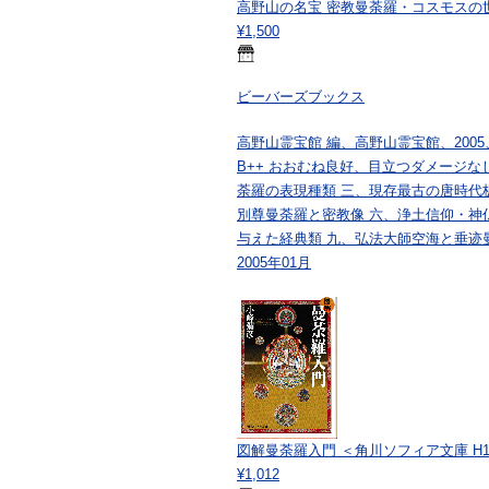
高野山の名宝 密教曼荼羅・コスモスの世
¥1,500
ビーバーズブックス
高野山霊宝館 編、高野山霊宝館、2005、
B++ おおむね良好、目立つダメージな
荼羅の表現種類 三、現存最古の唐時代
別尊曼荼羅と密教像 六、浄土信仰・神
与えた経典類 九、弘法大師空海と垂迹
2005年01月
図解曼荼羅入門 ＜角川ソフィア文庫 H12
¥1,012