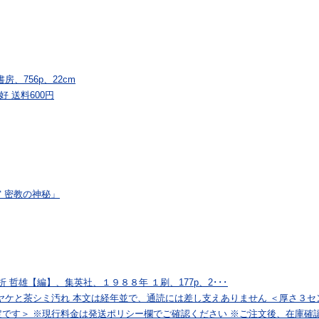
、756p、22cm
 送料600円
宙 密教の神秘」
山折 哲雄【編】、集英社、１９８８年 １刷、177p、2･･･
ヤケと茶シミ汚れ 本文は経年並で、通読には差し支えありません ＜厚さ３セ
です＞ ※現行料金は発送ポリシー欄でご確認ください ※ご注文後、在庫確