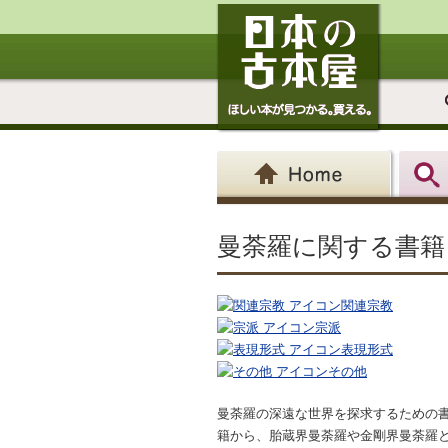
曼荼羅に関する書籍
関連宗教
宗派
表現形式
その他
曼荼羅の深遠な世界を探求するための
籍から、胎蔵界曼荼羅や金剛界曼荼羅