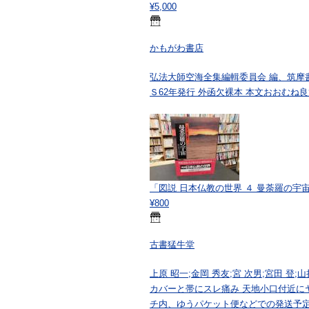
¥5,000
かもがわ書店
弘法大師空海全集編輯委員会 編、筑摩書房
Ｓ62年発行 外函欠裸本 本文おおむね良好
「図説 日本仏教の世界 ４ 曼荼羅の宇
¥800
古書猛牛堂
上原 昭一;金岡 秀友;宮 次男;宮田 登;
カバーと帯にスレ痛み 天地小口付近に
チ内、ゆうパケット便などでの発送予定