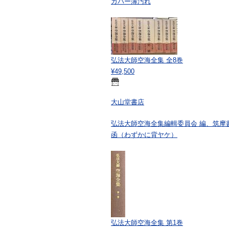
カバー薄汚れ
弘法大師空海全集 全8巻
¥49,500
大山堂書店
弘法大師空海全集編輯委員会 編、筑摩書房
函（わずかに背ヤケ）
弘法大師空海全集 第1巻