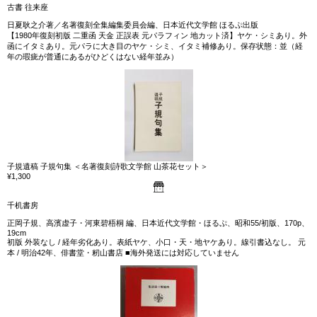
古書 往来座
日夏耿之介著／名著復刻全集編集委員会編、日本近代文学館 ほるぷ出版
【1980年復刻初版 二重函 天金 正誤表 元パラフィン 地カット済】ヤケ・シミあり。外
函にイタミあり。元パラに大き目のヤケ・シミ、イタミ補修あり。保存状態：並（経
年の瑕疵が普通にあるがひどくはない経年並み）
子規遺稿 子規句集 ＜名著復刻詩歌文学館 山茶花セット＞
¥1,300
千机書房
正岡子規、高濱虚子・河東碧梧桐 編、日本近代文学館・ほるぷ、昭和55/初版、170p、
19cm
初版 外装なし / 経年劣化あり。表紙ヤケ、小口・天・地ヤケあり。線引書込なし。 元
本 / 明治42年、俳書堂・籾山書店 ■海外発送には対応していません