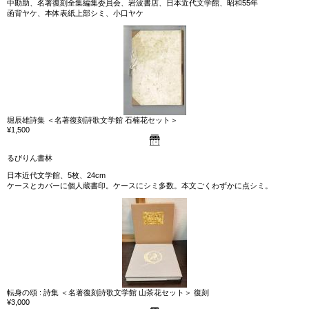
中勘助、名著復刻全集編集委員会、岩波書店、日本近代文学館、昭和55年
函背ヤケ、本体表紙上部シミ、小口ヤケ
堀辰雄詩集 ＜名著復刻詩歌文学館 石楠花セット＞
¥1,500
るびりん書林
日本近代文学館、5枚、24cm
ケースとカバーに個人蔵書印。ケースにシミ多数。本文ごくわずかに点シミ。
転身の頌 : 詩集 ＜名著復刻詩歌文学館 山茶花セット＞ 復刻
¥3,000