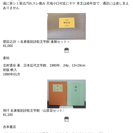
函に茶シミ斑点汚れスレ痛み 天地小口付近にヤケ 本文は経年並で、通読には差し支え
ありません
楚囚之詩 ＜名著復刻詩歌文学館 連翹セット＞
¥1,000
蒼枯
北村透谷 著、日本近代文学館、1980年、24p、13×19cm
初版 帙入
1980年01月
琅玕 名著復刻詩歌文学館〈山茶花セット〉
¥1,100
吉本書店