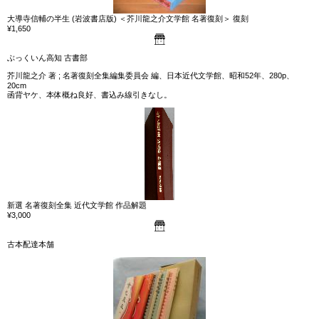
大導寺信輔の半生 (岩波書店版) ＜芥川龍之介文学館 名著復刻＞ 復刻
¥1,650
ぶっくいん高知 古書部
芥川龍之介 著 ; 名著復刻全集編集委員会 編、日本近代文学館、昭和52年、280p、
20cm
函背ヤケ、本体概ね良好、書込み線引きなし。
新選 名著復刻全集 近代文学館 作品解題
¥3,000
古本配達本舗