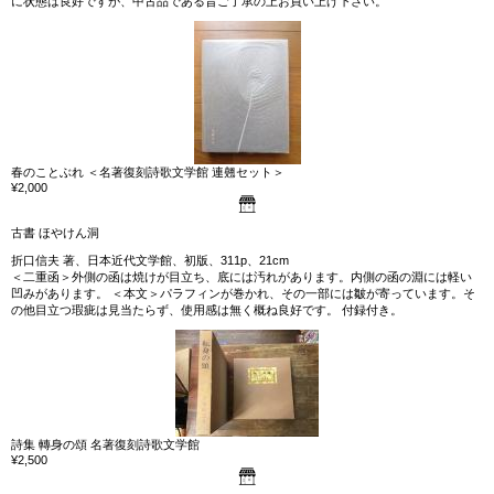
に状態は良好ですが、中古品である旨ご了承の上お買い上げ下さい。
春のことぶれ ＜名著復刻詩歌文学館 連翹セット＞
¥2,000
古書 ほやけん洞
折口信夫 著、日本近代文学館、初版、311p、21cm
＜二重函＞外側の函は焼けが目立ち、底には汚れがあります。内側の函の淵には軽い
凹みがあります。 ＜本文＞パラフィンが巻かれ、その一部には皺が寄っています。そ
の他目立つ瑕疵は見当たらず、使用感は無く概ね良好です。 付録付き。
詩集 轉身の頌 名著復刻詩歌文学館
¥2,500