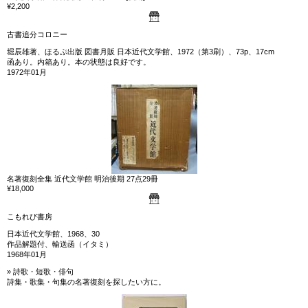
¥2,200
古書追分コロニー
堀辰雄著、ほるぷ出版 図書月販 日本近代文学館、1972（第3刷）、73p、17cm
函あり。内箱あり。本の状態は良好です。
1972年01月
名著復刻全集 近代文学館 明治後期 27点29冊
¥18,000
こもれび書房
日本近代文学館、1968、30
作品解題付、輸送函（イタミ）
1968年01月
» 詩歌・短歌・俳句
詩集・歌集・句集の名著復刻を探したい方に。