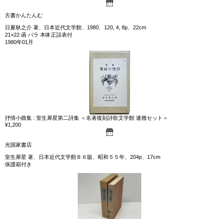
古書かんたんむ
日夏耿之介 著、日本近代文学館、1980、120, 4, 8p、22cm
21×22 函 パラ 本体正誤表付
1980年01月
抒情小曲集 : 室生犀星第二詩集 ＜名著復刻詩歌文学館 連翹セット＞
¥1,200
光国家書店
室生犀星 著、日本近代文学館Ｂ６版、昭和５５年、204p、17cm
保護箱付き