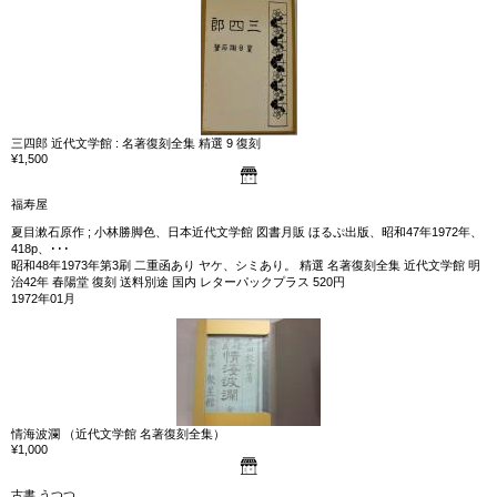
三四郎 近代文学館 : 名著復刻全集 精選 9 復刻
¥1,500
福寿屋
夏目漱石原作 ; 小林勝脚色、日本近代文学館 図書月販 ほるぷ出版、昭和47年1972年、
418p、･･･
昭和48年1973年第3刷 二重函あり ヤケ、シミあり。 精選 名著復刻全集 近代文学館 明
治42年 春陽堂 復刻 送料別途 国内 レターパックプラス 520円
1972年01月
情海波瀾 （近代文学館 名著復刻全集）
¥1,000
古書 うつつ