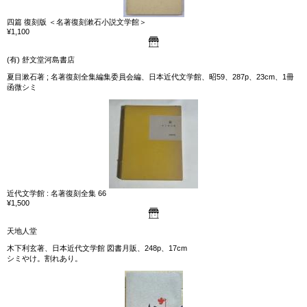
四篇 復刻版 ＜名著復刻漱石小説文学館＞
¥1,100
(有) 舒文堂河島書店
夏目漱石著 ; 名著復刻全集編集委員会編、日本近代文学館、昭59、287p、23cm、1冊
函微シミ
近代文学館 : 名著復刻全集 66
¥1,500
天地人堂
木下利玄著、日本近代文学館 図書月販、248p、17cm
シミやけ。割れあり。