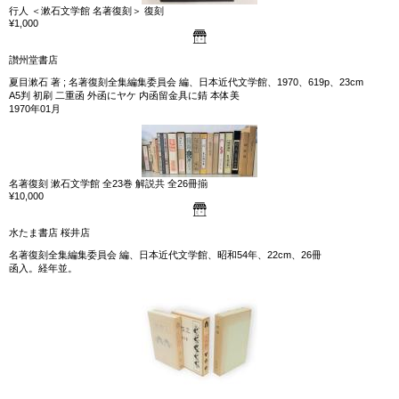
行人 ＜漱石文学館 名著復刻＞ 復刻
¥1,000
讃州堂書店
夏目漱石 著 ; 名著復刻全集編集委員会 編、日本近代文学館、1970、619p、23cm
A5判 初刷 二重函 外函にヤケ 内函留金具に錆 本体美
1970年01月
名著復刻 漱石文学館 全23巻 解説共 全26冊揃
¥10,000
水たま書店 桜井店
名著復刻全集編集委員会 編、日本近代文学館、昭和54年、22cm、26冊
函入。経年並。