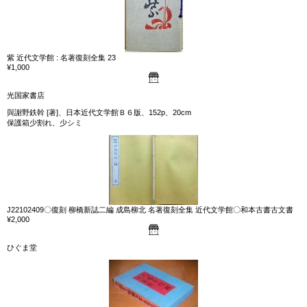
紫 近代文学館 : 名著復刻全集 23
¥1,000
光国家書店
與謝野鉄幹 [著]、日本近代文学館Ｂ６版、152p、20cm
保護箱少割れ、少シミ
J22102409〇復刻 柳橋新誌二編 成島柳北 名著復刻全集 近代文学館〇和本古書古文書
¥2,000
ひぐま堂