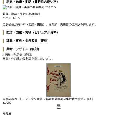
歴史・民俗・地誌（資料性の高い本）
図版・辞典・美術の名著復刻
ページTOPへ
図版価値が高い本（図譜・図鑑）、辞典類、美術書の復刻版を探します。
図譜・図鑑・博物（ビジュアル資料）
辞典・事典・参考図書（復刻）
美術・デザイン（復刻）
» 画集・作品集（復刻）
画集・作品集の復刻版を探したい方に。
東京芸者の一日 : デッサン画集 ＜精選名著復刻全集近代文学館＞ 復刻
¥1,000
福寿屋