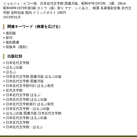
ジョルジュ・ビゴー画、日本近代文学館 図書月販、昭和47年1972年、1冊、28cm
昭和48年1973年第3刷 タトウ（函）有り ヤケ、シミあり。 精選 名著復刻全集 近代文
学館 送料別途 国内 クリックポスト 185円
1972年01月
関連キーワード（検索を広げる）
» 復刻版
» 影印
» 復刻叢書
» 初版本（復刻）
出版社別
» 日本近代文学館
» ほるぷ出版
» ほるぷ
» 日本近代文学館 図書月販 ほるぷ出版
» 日本近代文学館 図書月販
» 日本近代文学館刊行 ほるぷ発売
» 近代文学館
» 日本近代文学館 ほるぷ
» 日本近代文学館 ほるぷ出版
» 日本近代文学館発行 ほるぷ発売
» 日本近代文学館・ほるぷ出版
» ほるぷ出版 図書月販 日本近代文学館
» 日本近代文学館 ほるぷ出版
» 日本近代文学館
» 日本近代文学館・ほるぷ