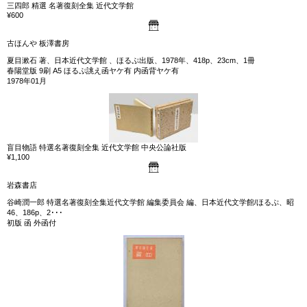
三四郎 精選 名著復刻全集 近代文学館
¥600
古ほんや 板澤書房
夏目漱石 著、日本近代文学館 、ほるぷ出版、1978年、418p、23cm、1冊
春陽堂版 9刷 A5 ほるぷ誂え函ヤケ有 内函背ヤケ有
1978年01月
盲目物語 特選名著復刻全集 近代文学館 中央公論社版
¥1,100
岩森書店
谷崎潤一郎 特選名著復刻全集近代文学館 編集委員会 編、日本近代文学館/ほるぷ、昭
46、186p、2･･･
初版 函 外函付