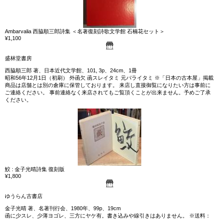
Ambarvalia 西脇順三郎詩集 ＜名著復刻詩歌文学館 石楠花セット＞
¥1,100
盛林堂書房
西脇順三郎 著、日本近代文学館、101, 3p、24cm、1冊
昭和56年12月1日（初刷） 外函欠 函スレイタミ 元パライタミ ※「日本の古本屋」掲載
商品は店舗とは別の倉庫に保管しております。 来店し直接御覧になりたい方は事前に
ご連絡ください。 事前連絡なく来店されてもご覧頂くことが出来ません。予めご了承
ください。
鮫 : 金子光晴詩集 復刻版
¥1,800
ゆうらん古書店
金子光晴 著、名著刊行会、1980年、99p、19cm
函に少スレ、少薄ヨゴレ、三方にヤケ有。書き込みや線引きはありません。 ※送料：