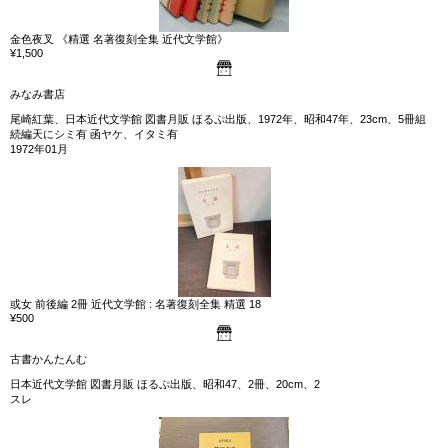
金色夜叉 《精選 名著復刻全集 近代文学館》
¥1,500
みなみ書店
尾崎紅葉、日本近代文学館 図書月販 ほるぷ出版、1972年、昭和47年、23cm、5冊組
続編天にシミ有 函ヤケ、イタミ有
1972年01月
或女 前後編 2冊 近代文学館 : 名著復刻全集 精選 18
¥500
古書かんたんむ
日本近代文学館 図書月販 ほるぷ出版、昭和47、2冊、20cm、2
スレ