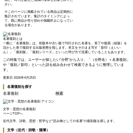
さい。
※このページに掲載されている商品は定期的に
集計されています。集計のタイミングによっ
て、既に商品が売り切れや掲載停止になってい
る場合があります。
名著復刻とは
一般に「名著復刻」は、初版本や古い版で刊行された名著を、装丁や版面（組版）を
活かした形で復刻する出版形態を指します。本文をそのまま写す「影印（えいい
ん）」「復刻版」「復刻シリーズ」といった呼び方で流通していることもあります。
この特集では、ユーザーが探したい“分野”から入り、「（分野名）＋名著復刻」
や「復刻／影印」といった語を組み合わせて検索できるように整理していま
す。
更新日 2026年4月25日
名著復刻を探す
文学・思想の名著復刻
ページTOPへ
近代文学、詩歌、思想・哲学など“読み物としての名著”の復刻版を探します。
文学（近代・詩歌・随筆）