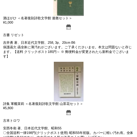
酒ほがひ ＜名著復刻詩歌文学館 連翹セット＞
¥1,000
古書 リゼット
吉井勇 著、日本近代文学館、258, 3p、20cm B6
保護函欠 函全体に薄汚れがございます。ご了承くださいませ。本文は問題ないと存じ
ます。【送料 クリックポスト185円～ ※ 郵便料金が変更されたら新料金でございま
す】
詩集 軍艦茉莉 ＜名著復刻詩歌文学館 山茶花セット＞
¥5,800
古本トロワ
安西冬衛 著、日本近代文学館、昭和55
〇全国送料一律198円(クリックポスト使用) 昭和55年初版。カバーに軽い汚れ有。全体