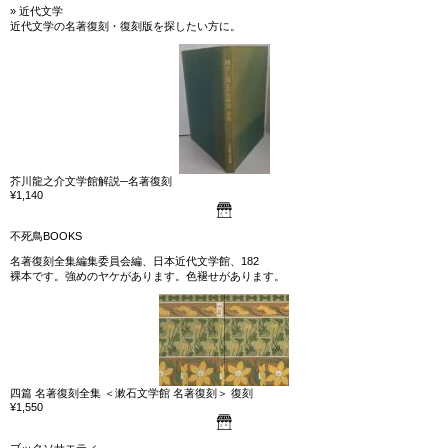
» 近代文学
近代文学の名著復刻・復刻版を探したい方に。
芥川龍之介文学館解説─名著復刻
¥1,140
不死鳥BOOKS
名著復刻全集編集委員会編、日本近代文学館、182
裸本です。強めのヤケがあります。色褪せがあります。
四篇 名著復刻全集 ＜漱石文学館 名著復刻＞ 復刻
¥1,550