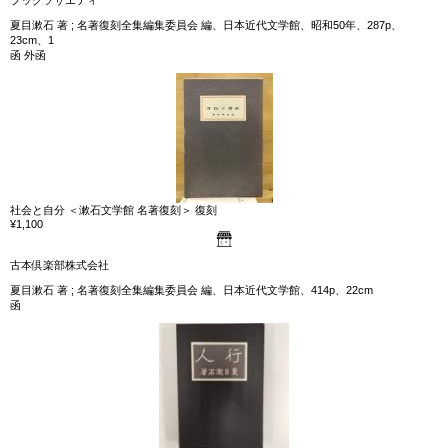
ブックソサエティ
夏目漱石 著 ; 名著復刻全集編集委員会 編、日本近代文学館、昭和50年、287p、
23cm、1
函 外函
社会と自分 ＜漱石文学館 名著復刻＞ 復刻
¥1,100
古本倶楽部株式会社
夏目漱石 著 ; 名著復刻全集編集委員会 編、日本近代文学館、414p、22cm
函