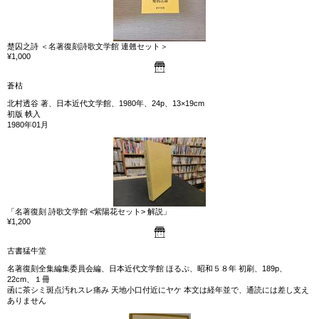
楚囚之詩 ＜名著復刻詩歌文学館 連翹セット＞
¥1,000
蒼枯
北村透谷 著、日本近代文学館、1980年、24p、13×19cm
初版 帙入
1980年01月
「名著復刻 詩歌文学館 <紫陽花セット> 解説」
¥1,200
古書猛牛堂
名著復刻全集編集委員会編、日本近代文学館 ほるぷ、昭和５８年 初刷、189p、
22cm、１冊
函に茶シミ斑点汚れスレ痛み 天地小口付近にヤケ 本文は経年並で、通読には差し支え
ありません