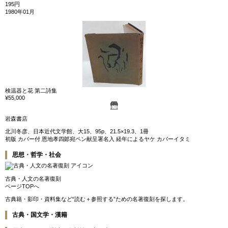
195円
1980年01月
検温器と花 第二詩集
¥55,000
岩森書店
北川冬彦、日本近代文学館、大15、95p、21.5×19.3、1冊
初版 カバー付 恩地孝四郞宛ペン献呈署名入 経年によるヤケ カバーイタミ
思想・哲学・社会
古典・人文の名著復刻
ページTOPへ
古典籍・影印・資料集など“読む＋参照する”ための名著復刻を探します。
古典・国文学・漢籍