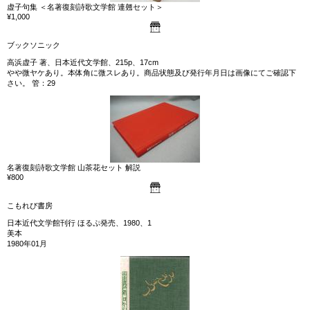
虚子句集 ＜名著復刻詩歌文学館 連翹セット＞
¥1,000
ブックソニック
高浜虚子 著、日本近代文学館、215p、17cm
やや微ヤケあり。本体角に微スレあり。商品状態及び発行年月日は画像にてご確認下
さい。 管：29
名著復刻詩歌文学館 山茶花セット 解説
¥800
こもれび書房
日本近代文学館刊行 ほるぷ発売、1980、1
美本
1980年01月