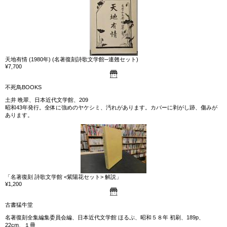
天地有情 (1980年) (名著復刻詩歌文学館─連翹セット)
¥7,700
不死鳥BOOKS
土井 晩翠、日本近代文学館、209
昭和43年発行。全体に強めのヤケシミ、汚れがあります。カバーに剥がし跡、傷みが
あります。
「名著復刻 詩歌文学館 <紫陽花セット> 解説」
¥1,200
古書猛牛堂
名著復刻全集編集委員会編、日本近代文学館 ほるぷ、昭和５８年 初刷、189p、
22cm、１冊