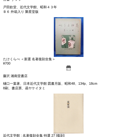
戸田欽堂、近代文学館、昭和４３年
Ｂ６ 外箱入り 聚星堂版
たけくらべ ＜新選 名著復刻全集＞
¥700
藤沢 湘南堂書店
樋口一葉著、日本近代文学館 図書月販、昭和48、134p、18cm
8刷、書店票、函ヤケイタミ
近代文学館 : 名著復刻全集 特選 27 [復刻]