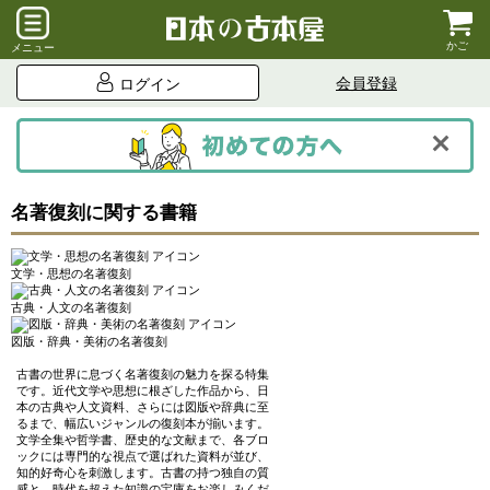
かご
メニュー
会員登録
ログイン
名著復刻に関する書籍
文学・思想の名著復刻
古典・人文の名著復刻
図版・辞典・美術の名著復刻
古書の世界に息づく名著復刻の魅力を探る特集
です。近代文学や思想に根ざした作品から、日
本の古典や人文資料、さらには図版や辞典に至
るまで、幅広いジャンルの復刻本が揃います。
文学全集や哲学書、歴史的な文献まで、各ブロ
ックには専門的な視点で選ばれた資料が並び、
知的好奇心を刺激します。古書の持つ独自の質
感と、時代を超えた知識の宝庫をお楽しみくだ