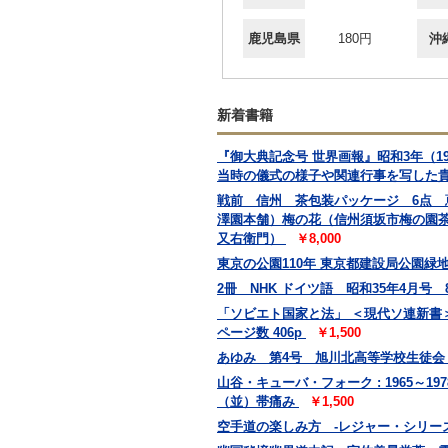
鹿児島県
180円
沖
新着書籍
『御大典記念号 世界画報』昭和3年（
当時の儀式の様子や関連行事を写した
戦前 信州 茶包装パッケージ 6点
澤園本舗）梅の花（信州須坂市梅の園
又右衛門）
￥8,000
東京の公園110年 東京都建設局公園緑地部
2冊 NHK ドイツ語 昭和35年4月号
「ソビエト国家と法」 ＜現代ソ連新書＞
ページ数 406p
￥1,500
あゆみ 第4号 旭川北高等学校生徒
山谷・キューバ・フォーク : 1965～19
（並）帯痛み
￥1,500
空手道の楽しみ方 -レジャー・シリーズ