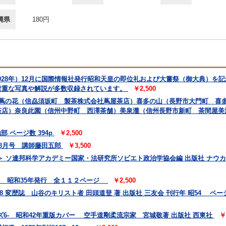
縄県
180円
1928年）12月に国際情報社発行昭和天皇の即位礼および大嘗祭（御大典）を
貴重な写真や解説が多数収録されています。
￥2,500
 蔦の花（信劦須坂町 製茶株式会社蔦屋茶店）喜多の山（長野市大門町 喜
茶店）奈良此園（信州中野町 西澤茶舗）美泉瀧（信州長野市新町 茶間屋美
 ページ数 394p
￥2,500
 8月号 講師藤田五郎
￥3,500
 ソ連邦科学アカデミー国家・法研究所ソビエト政治学協会編 出版社 ナウカ
会 昭和35年発行 全１１２ページ
￥2,500
78 変歴誌 山谷のキリスト者 田頭道登 著 出版社 三友会 刊行年 昭54 ページ数
6- 昭和42年重版カバー 空手道剛柔流宗家 宮城敬著 出版社 西東社
￥