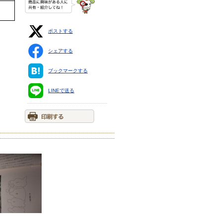
ポストする
シェアする
ブックマークする
LINEで送る