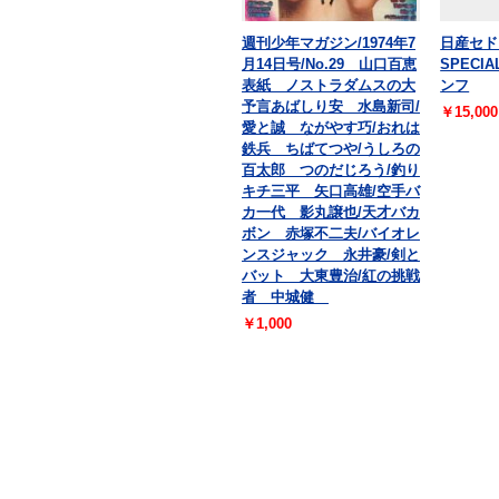
週刊少年マガジン/1974年7
日産セド
月14日号/No.29 山口百恵
SPECI
表紙 ノストラダムスの大
ンフ
予言あばしり安 水島新司/
￥15,000
愛と誠 ながやす巧/おれは
鉄兵 ちばてつや/うしろの
百太郎 つのだじろう/釣り
キチ三平 矢口高雄/空手バ
カ一代 影丸譲也/天才バカ
ボン 赤塚不二夫/バイオレ
ンスジャック 永井豪/剣と
バット 大東豊治/紅の挑戦
者 中城健
￥1,000