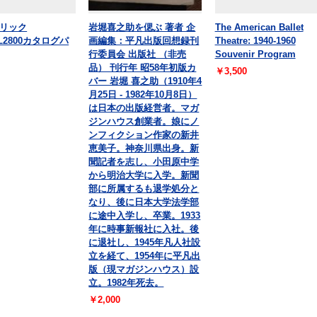
リック
岩堀喜之助を偲ぶ 著者 企
The American Ballet
AL2800カタログパ
画編集：平凡出版回想録刊
Theatre: 1940-1960
行委員会 出版社 （非売
Souvenir Program
品） 刊行年 昭58年初版カ
￥3,500
バー 岩堀 喜之助（1910年4
月25日 - 1982年10月8日）
は日本の出版経営者。マガ
ジンハウス創業者。娘にノ
ンフィクション作家の新井
恵美子。神奈川県出身。新
聞記者を志し、小田原中学
から明治大学に入学。新聞
部に所属するも退学処分と
なり、後に日本大学法学部
に途中入学し、卒業。1933
年に時事新報社に入社。後
に退社し、1945年凡人社設
立を経て、1954年に平凡出
版（現マガジンハウス）設
立。1982年死去。
￥2,000