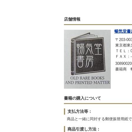
店舗情報
暢気堂書
〒203-00
東京都東久
ＴＥＬ：042
ＦＡＸ：-
30890020
書籍商 
書籍の購入について
支払方法等：
商品と一緒に同封する郵便振替用紙で
商品引渡し方法：