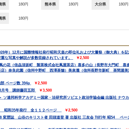
崎県
180円
熊本県
180円
大分県
180円
縄県
180円
1928年）12月に国際情報社発行昭和天皇の即位礼および大嘗祭（御大典）を
貴重な写真や解説が多数収録されています。
￥2,500
 蔦の花（信劦須坂町 製茶株式会社蔦屋茶店）喜多の山（長野市大門町 喜
茶店）奈良此園（信州中野町 西澤茶舗）美泉瀧（信州長野市新町 茶間屋美
 ページ数 394p
￥2,500
 8月号 講師藤田五郎
￥3,500
 ソ連邦科学アカデミー国家・法研究所ソビエト政治学協会編 出版社 ナウカ
会 昭和35年発行 全１１２ページ
￥2,500
78 変歴誌 山谷のキリスト者 田頭道登 著 出版社 三友会 刊行年 昭54 ページ数