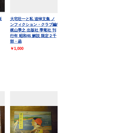
阪
大宅壮一と私 追悼文集 ノ
ンフィクション・クラブ編/
梶山季之 出版社 季竜社 刊
行年 昭和46 解説 限定２千
部・函
￥1,000