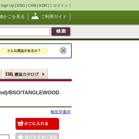
Sign Up [
ENG
|
CHN
|
KOR
]
ログイン
物かごを見る
ご利用ガイド
ond)/BSO/TANGLEWOOD
暢気堂書房