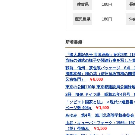
佐賀県
180円
長
鹿児島県
180円
沖
新着書籍
『御大典記念号 世界画報』昭和3年（
当時の儀式の様子や関連行事を写した
戦前 信州 茶包装パッケージ 6点
澤園本舗）梅の花（信州須坂市梅の園
又右衛門）
￥8,000
東京の公園110年 東京都建設局公園緑地部
2冊 NHK ドイツ語 昭和35年4月号
「ソビエト国家と法」 ＜現代ソ連新書＞
ページ数 406p
￥1,500
あゆみ 第4号 旭川北高等学校生徒
山谷・キューバ・フォーク : 1965～19
（並）帯痛み
￥1,500