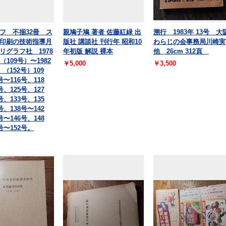
フ 不揃32冊 ス
親鳩子鳩 著者 佐藤紅緑 出
溯行 1983年 13号 大
印刷の技術指導月
版社 講談社 刊行年 昭和10
わらじの会事務局川崎実
リグラフ社 1978
年初版 解説 裸本
他 26cm 312頁
（109号）〜1982
￥5,000
￥3,500
（152号）109
号〜116号、118
号、125号、127
号、133号、135
号、138号〜142
号〜146号、148
号〜152号。