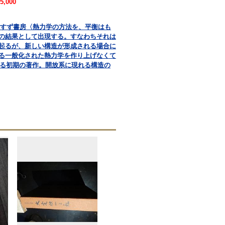
5,000
共訳 みすず書房〈熱力学の方法を、平衡はも
の結果として出現する。すなわちそれは
起るが、新しい構造が形成される場合に
る一般化された熱力学を作り上げなくて
よる初期の著作。開放系に現れる構造の