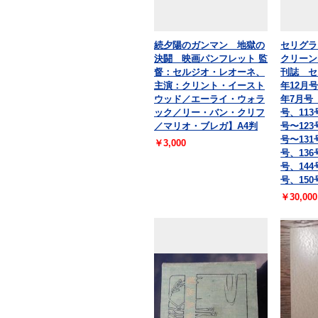
続夕陽のガンマン 地獄の
セリグラ
決闘 映画パンフレット 監
クリーン
督：セルジオ・レオーネ、
刊誌 セ
主演：クリント・イースト
年12月号
ウッド／エーライ・ウォラ
年7月号 
ック／リー・バン・クリフ
号、113
／マリオ・ブレガ】A4判
号〜123
号〜131
￥3,000
号、136
号、144
号、150
￥30,000