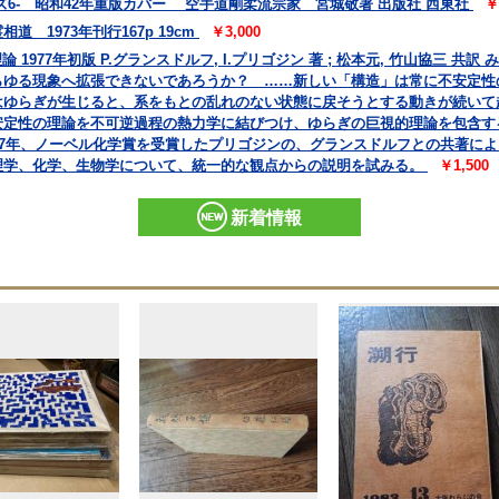
6- 昭和42年重版カバー 空手道剛柔流宗家 宮城敬著 出版社 西東社
￥
 1973年刊行167p 19cm
￥3,000
 1977年初版 P.グランスドルフ, I.プリゴジン 著 ; 松本元, 竹山協三 
らゆる現象へ拡張できないであろうか？ ……新しい「構造」は常に不安定性
はゆらぎが生じると、系をもとの乱れのない状態に戻そうとする動きが続いて
安定性の理論を不可逆過程の熱力学に結びつけ、ゆらぎの巨視的理論を包含す
77年、ノーベル化学賞を受賞したプリゴジンの、グランスドルフとの共著に
理学、化学、生物学について、統一的な観点からの説明を試みる。
￥1,500
新着情報