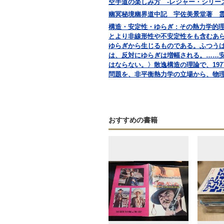
空手道の楽しみ方 -レジャー・シリーズ
幽冥秘境幽界道中記 宇佐美景堂著 霊相道
構造・安定性・ゆらぎ : その熱力学的理論
とより非線形性や不安定性をも含むあ
ゆらぎから生じるものである。ふつう
は、反対にゆらぎは増幅される。……
はならない。〉散逸構造の理論で、19
問題を、非平衡熱力学の立場から、物
おすすめの書籍