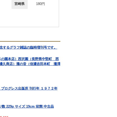
宮崎県
180円
記念するグラフ雑誌の臨時増刊号です。
多の園本店）西沢園（長野県中堅町 西
濃久商店）瀧の音（信濃吉田本町 瀧澤
 プログレス出版所 刊行年 １９７２年
 229p サイズ 19cm 状態 中古品