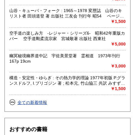
山谷・キューバ・フォーク : 1965～1978 変歴誌 山谷のキ
リスト者 田頭道登 著 出版社 三友会 刊行年 昭54 ページ数
229p サイズ 19cm 状態 中古品（並）帯痛み
￥1,500
空手道の楽しみ方 -レジャー・シリーズ6- 昭和42年重版カ
バー 空手道剛柔流宗家 宮城敬著 出版社 西東社
￥5,000
幽冥秘境幽界道中記 宇佐美景堂著 霊相道 1973年刊行
167p 19cm
￥3,000
構造・安定性・ゆらぎ : その熱力学的理論 1977年初版 P.グラ
ンスドルフ, I.プリゴジン 著 ; 松本元, 竹山協三 共訳 みすず書
房〈熱力学の方法を、平衡はもとより非線形性や不安定性を
￥1,500
も含むあらゆる現象へ拡張できないであろうか？ ……新し
い「構造」は常に不安定性の結果として出現する。すなわち
全ての新着情報
それはゆらぎから生じるものである。ふつうはゆらぎが生じ
ると、系をもとの乱れのない状態に戻そうとする動きが続い
て起るが、新しい構造が形成される場合には、反対にゆらぎ
は増幅される。……安定性の理論を不可逆過程の熱力学に結
びつけ、ゆらぎの巨視的理論を包含する一般化された熱力学
おすすめの書籍
を作り上げなくてはならない。〉散逸構造の理論で、1977