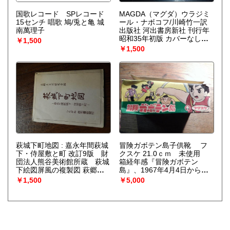
国歌レコード SPレコード
MAGDA（マグダ）ウラジミ
15センチ 唱歌 鳩/兎と亀 城
ール・ナボコフ/川崎竹一訳
南萬理子
出版社 河出書房新社 刊行年
昭和35年初版 カバーなしで
￥1,500
す。
￥1,500
萩城下町地図 : 嘉永年間萩城
冒険ガボテン島子供靴 フ
下・侍屋敷と町 改訂9版 財
クスケ 21.0ｃｍ 未使用
団法人熊谷美術館所蔵 萩城
箱経年感『冒険ガボテン
下絵図屏風の複製図 萩郷土
島』、1967年4月4日から同
研究会編 出版社 しらがね白
年12月26日TBS系列局で放送
￥1,500
￥5,000
石書店 刊行年 昭和54年 地図
されていたテレビアニメ。全
1枚 サイズ 58×80cm(折りた
39話。原作 豊田有恒、久松
たみ22cm)
文雄 監督 河島治之 構成
河島治之 脚本 豊田有恒、
辻真先、石津嵐、吉永淳一キ
ャラクターデザイン 久松文