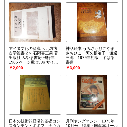
年、ノーベル化学賞を受賞したプリゴジンの、グランスドル
フとの共著による初期の著作。開放系に現れる構造の問題
を、非平衡熱力学の立場から、物理学、化学、生物学につい
て、統一的な観点からの説明を試みる。
アイヌ文化の源流 ＜北方考
神話絵本 うみさちひこやま
古学叢書 2＞ 石附喜三男 著
さちひこ 阿久根治子 渡辺
出版社 みやま書房 刊行年
三郎 1979年初版 すばる
1986 ページ数 339p サイズ
書房
21cm
￥2,000
￥3,000
日本の技術的経済的基礎コン
月刊ヤングマシン 1973年
スタンチン・ポポフ、ナウカ
10月号 特集・国産車オール