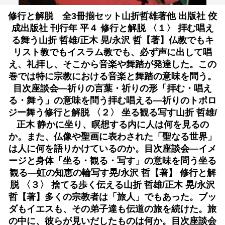
修行と解脱 全3冊揃セット山折哲雄著他 出版社 佼
成出版社 刊行年 平４ 修行と解脱 〈１〉 拝む唱え
る舞う山折 哲雄/正木 晃/永沢 哲【著】仏教でもキ
リスト教でもイスラム教でも、必ず声に出して唱
え、礼拝し、そこから音楽や舞踏が発達した。この
巻では特に宗教における音楽と舞踏の意味を問う。
目次座談会―祈りの言葉・祈りの形「拝む・唱え
る・舞う」の意味を問う拝む唱える―祈りのトポロ
ジー舞う修行と解脱 〈２〉 坐る観る写す山折 哲雄/
正木 静かに坐り、瞑想する内に人は何を見るの
か。また、仏像や聖画に表わされた「聖なる世界」
は人に何を語りかけているのか。目次座談会―イメ
ージと身体「坐る・観る・写す」の意味を問う坐る
観る―虹の知恵の輪写す晃/永沢 哲【著】 修行と解
脱 〈３〉 捨てる歩く伝える山折 哲雄/正木 晃/永沢
哲【著】多くの宗教者は「旅人」でもあった。ブッ
ダもイエスも、その弟子達も伝道の旅を続けた。旅
の中に、彼らが見いだしたものは何か。目次座談会