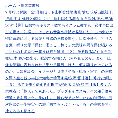
雄 アニメーション制作
ホーム
暢気堂書房
TCJ 製作 TBS（企画制作）
作者 久松文雄 掲載誌 週刊
修行と解脱 全3冊揃セット山折哲雄著他 出版社 佼成出版社 刊
少年サンデー無人島に漂着し
行年 平４ 修行と解脱 〈１〉 拝む唱える舞う山折 哲雄/正木 晃/永
た少年少女たちの、厳しい環
境の中で懸命に生きる姿を描
沢 哲【著】仏教でもキリスト教でもイスラム教でも、必ず声に出
いている。夜、遊園地の潜水
して唱え、礼拝し、そこから音楽や舞踏が発達した。この巻では
艇に忍び込んだ「竜太」と妹
の「トマト」。だが、偶然に
特に宗教における音楽と舞踏の意味を問う。目次座談会―祈りの
も遊園地の経営者の息子「イ
言葉・祈りの形「拝む・唱える・舞う」の意味を問う拝む唱える
ガオ」とその友達「キュウ
リ」と「カボ」も入り込んで
―祈りのトポロジー舞う修行と解脱 〈２〉 坐る観る写す山折 哲
いた。竜太とイガオはと取っ
組み合いの喧嘩になり、その
雄/正木 静かに坐り、瞑想する内に人は何を見るのか。また、仏
拍子で誤ってスイッチが入り
像や聖画に表わされた「聖なる世界」は人に何を語りかけている
潜水艇が発進してしまった。
懸命に操縦して戻ろうとする
のか。目次座談会―イメージと身体「坐る・観る・写す」の意味
がついに燃料が尽き、漂流の
を問う坐る観る―虹の知恵の輪写す晃/永沢 哲【著】 修行と解脱
果て嵐に巻き込まれた後、無
人島に漂着した。彼らはこの
〈３〉 捨てる歩く伝える山折 哲雄/正木 晃/永沢 哲【著】多くの
島を「ガボテン島」と名付
宗教者は「旅人」でもあった。ブッダもイエスも、その弟子達も
け、島で仲良くなった九官鳥
に似た鳥の「ケロ」、ゴリラ
伝道の旅を続けた。旅の中に、彼らが見いだしたものは何か。目
の「ゴリ」と共に自然の中
で、時にはいがみ合いながら
次座談会―聖宇宙への旅「捨てる・歩く・伝える」の意味を問う
も力を合わせて生き抜き、冒
捨てる歩く伝える
険をする。