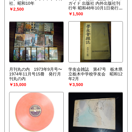
社、昭和10年
ガイド 出版社 内外出版社刊
行年 昭和48年10月1日発行ペ
￥2,500
ージ数 202頁サイズ タテ255
￥1,500
ミリ×ヨコ180ミリ
月刊丸の内 1973年9月号〜
学友会雑誌 第47号 栃木県
1974年11月号15冊 発行月
立栃木中学校学友会 昭和12
刊丸の内
年2月
￥15,000
￥3,500