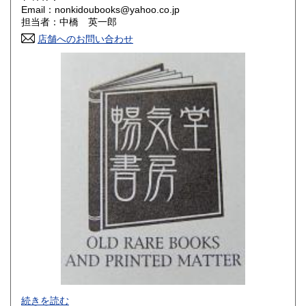
Email：nonkidoubooks@yahoo.co.jp
香川県
愛媛県
180円
180円
担当者：中橋 英一郎
店舗へのお問い合わせ
高知県
福岡県
180円
180円
佐賀県
長崎県
180円
180円
熊本県
大分県
180円
180円
宮崎県
鹿児島県
180円
180円
沖縄県
180円
-
続きを読む