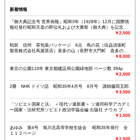
沿線名：西武新宿線
新着情報
最寄駅：花小金井
営業時間：10:00〜18:00
『御大典記念号 世界画報』昭和3年（1928年）12月に国際情
定休日：不定休
報社発行昭和天皇の即位礼および大嘗祭（御大典）を記念す
るグラフ雑誌の臨時増刊号です。当時の儀式の様子や関連行
￥2,500
書籍の買取について
事を写した貴重な写真や解説が多数収録されています。
古本・骨董品の出張買取のお申込み・ご予約は、お電話・ま
戦前 信州 茶包装パッケージ 6点 蔦の花（信劦須坂町
たはメールにて承っております。 お気軽にお問合わせくださ
製茶株式会社蔦屋茶店）喜多の山（長野市大門町 喜多の園
い。
本店）西沢園（長野県中堅町 西澤園本舗）梅の花（信州須
￥8,000
出張費は無料です。旧家、蔵のあるお宅、昭和40年以前の古
坂市梅の園茶店）奈良此園（信州中野町 西澤茶舗）美泉瀧
いお宅の買取は、遠方でも大歓迎です。
（信州長野市新町 茶間屋美濃久商店）瀧の音（信濃吉田本
東京の公園110年 東京都建設局公園緑地部 ページ数 394p
町 瀧澤又右衛門）
￥2,500
取り扱い分野
2冊 NHK ドイツ語 昭和35年4月号 8月号 講師藤田五郎
社会科学、美術工芸、古典籍、近代文献、外国書
￥3,500
「ソビエト国家と法」 ＜現代ソ連新書＞ ソ連邦科学アカデミ
ー国家・法研究所ソビエト政治学協会編 出版社 ナウカ プロ
グレス出版所 刊行年 １９７２年 ページ数 406p
￥1,500
あゆみ 第4号 旭川北高等学校生徒会 昭和35年発行 全
１１２ページ
￥2,500