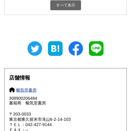
180円
180円
すべて表示
石川県
福井県
180円
180円
山梨県
長野県
180円
180円
岐阜県
静岡県
180円
180円
愛知県
三重県
180円
180円
滋賀県
京都府
180円
180円
大阪府
兵庫県
180円
180円
店舗情報
奈良県
和歌山県
180円
180円
暢気堂書房
308900206484
鳥取県
島根県
180円
180円
書籍商 暢気堂書房
岡山県
広島県
180円
180円
〒203-0033
東京都東久留米市滝山6-2-14-103
ＴＥＬ：042-427-9144
山口県
徳島県
180円
180円
ＦＡＸ：--