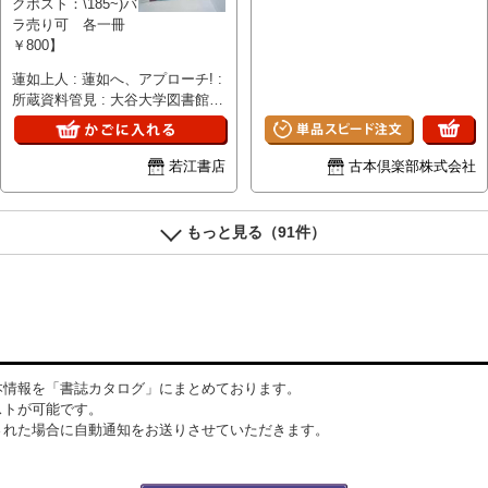
クポスト：\185~)バ
学編集、大谷大学、1996
ラ売り可 各一冊
￥800】
蓮如上人 : 蓮如へ、アプローチ! :
所蔵資料管見 : 大谷大学図書館秋
季特別展 大谷大学図書館編
集、大谷大学図書館、111, 10p、
30cm 「蓮如上人」展 大谷大学
若江書店
古本倶楽部株式会社
博物館学課程開設１０周年記念
真宗大谷派（東本願寺）宗宝公
開 大谷大学編集、大谷大
もっと見る（91件）
学、1996
本情報を「書誌カタログ」にまとめております。
ストが可能です。
された場合に自動通知をお送りさせていただきます。