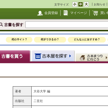
お知らせ
文字サイズ
会員登録
マイページ
買い
古書を探す
著者
大谷大学 編
出版社
二玄社