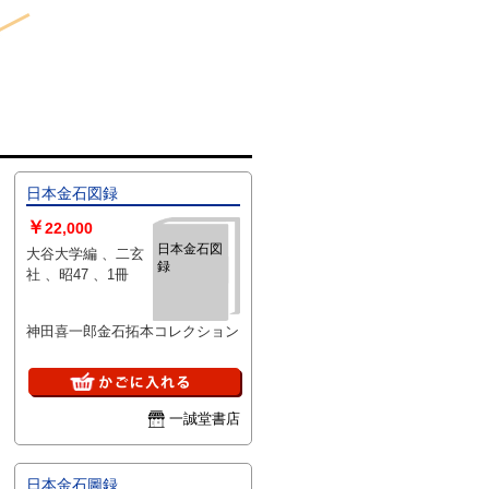
日本金石図録
￥
22,000
日本金石図
大谷大学編 、二玄
録
社 、昭47 、1冊
神田喜一郎金石拓本コレクション
一誠堂書店
日本金石圖録