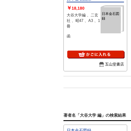
￥
18,180
日本金石図
大谷大学編 、二玄
録
社 、昭47 、A3 、1
冊
函
五山堂書店
著者名「大谷大学 編」の検索結果
日本金石図録