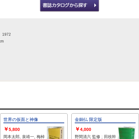
1972
cm
世界の仮面と神像
金銅仏 限定版
￥
￥
5,800
4,000
岡本太郎, 泉靖一, 梅棹
野間清六 監修 ; 田枝幹