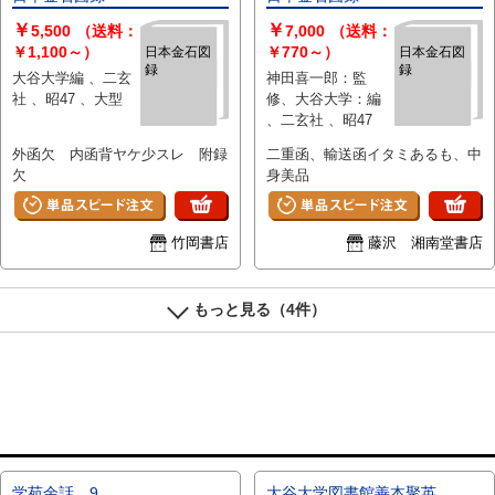
￥
￥
5,500
（送料：
7,000
（送料：
￥1,100～）
￥770～）
日本金石図
日本金石図
録
録
大谷大学編 、二玄
神田喜一郎：監
社 、昭47 、大型
修、大谷大学：編
、二玄社 、昭47
外函欠 内函背ヤケ少スレ 附録
二重函、輸送函イタミあるも、中
欠
身美品
竹岡書店
藤沢 湘南堂書店
もっと見る（4件）
学苑余話 9
大谷大学図書館善本聚英