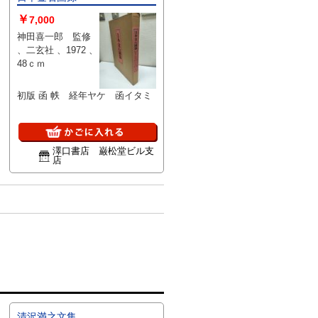
￥
7,000
神田喜一郎 監修
、二玄社 、1972 、
48ｃｍ
初版 函 帙 経年ヤケ 函イタミ
澤口書店 巌松堂ビル支
店
清沢満之文集