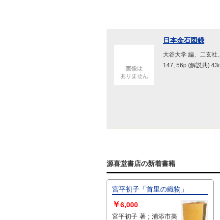
日本金石図録
大谷大学 編、二玄社、
147, 56p (解説共) 43
源喜堂書店の新着書籍
宮平初子「首里の織物」
￥
6,000
宮平初子 著 ; 浦添市美