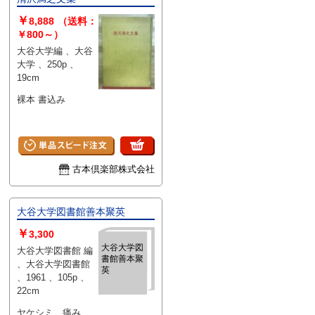
￥
8,888
（送料：
￥800～）
大谷大学編 、大谷
大学 、250p 、
19cm
裸本 書込み
古本倶楽部株式会社
大谷大学図書館善本聚英
￥
3,300
大谷大学図
大谷大学図書館 編
書館善本聚
、大谷大学図書館
英
、1961 、105p 、
22cm
ヤケシミ、痛み