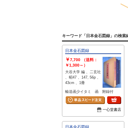
キーワード「日本金石図録」の検索
日本金石図録
￥
7,700
（送料：
￥1,300～）
大谷大学 編 、二玄社
、昭47 、147, 56p 、
43cm 、1冊
輸送函少イタミ 函 附録付
一心堂書店
日本金石図録