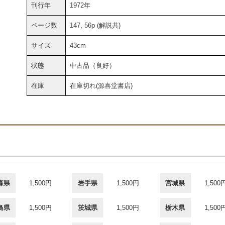
刊行年
1972年
ページ数
147, 56p (解説共)
サイズ
43cm
状態
中古品（良好）
在庫
在庫切れ(源喜堂書店)
森県
1,500円
岩手県
1,500円
宮城県
1,500
島県
1,500円
茨城県
1,500円
栃木県
1,500