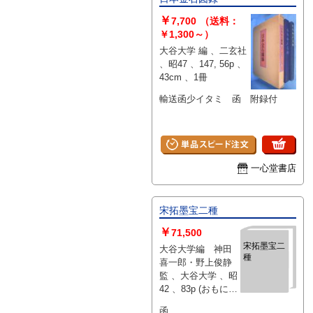
￥
7,700
（送料：
￥1,300～）
大谷大学 編 、二玄社
、昭47 、147, 56p 、
43cm 、1冊
輸送函少イタミ 函 附録付
一心堂書店
宋拓墨宝二種
￥
71,500
宋拓墨宝二
大谷大学編 神田
種
喜一郎・野上俊静
監 、大谷大学 、昭
42 、83p (おもに図
版) 、36cm
函