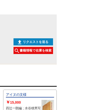
リクエストを送る
書籍情報で在庫を検索
アイヌの文様
￥
15,000
四辻一朗編 ; 水谷積男写