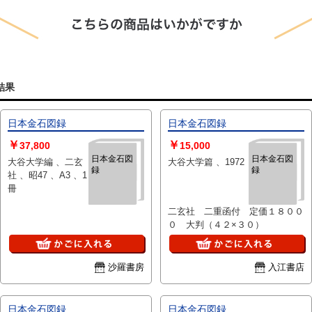
結果
日本金石図録
日本金石図録
￥
￥
37,800
15,000
日本金石図
日本金石図
大谷大学編 、二玄
大谷大学篇 、1972
録
録
社 、昭47 、A3 、1
冊
二玄社 二重函付 定価１８００
０ 大判（４２×３０）
沙羅書房
入江書店
日本金石図録
日本金石図録