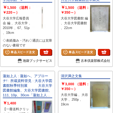
￥
￥
1,500
（送料：
1,500
（送料：
￥220～）
￥350～）
大谷大学広報委員
大谷大学図書館 編
会 編 、大谷大学 、
、大谷大学図書館
2010年 、67、51p
、22cm
、19cm
◇表紙傷み・汚れ◇通読には支障
のない書籍です
池袋ブックサービス
古本倶楽部株式会社
蓮如上人 : 蓮如へ、アプロー
清沢満之文集
チ! : 所蔵資料管見 : 大谷大学図
￥
3,000
（送料：
書館秋季特別展 大谷大学
￥350～）
図書館編集、大谷大学図書館、
大谷大学編 、大谷
111, 10p、30cm「蓮如上人」
大学 、250p 、
展 大谷大学博物館学課程開設
￥
1,400
19cm
１０周年記念 真宗大谷派（東
【一冊送料クリッ
本願寺）宗宝公開 大谷大