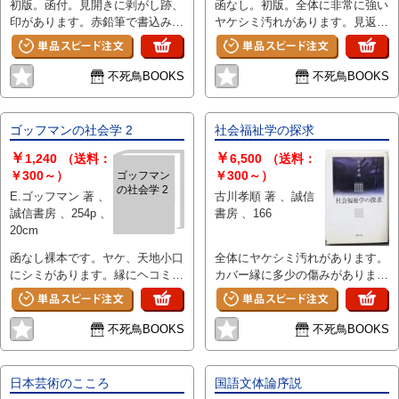
初版。函付。見開きに剥がし跡、
函なし。初版。全体に非常に強い
印があります。赤鉛筆で書込み、
ヤケシミ汚れがあります。見返し
全体に強いヤケシミ汚れがありま
に蔵書印、地にマジックでの塗り
す。函縁に強い破れがあります。
つぶしがあります。
不死鳥BOOKS
不死鳥BOOKS
ゴッフマンの社会学 2
社会福祉学の探求
￥
￥
1,240
（送料：
6,500
（送料：
￥300～）
￥300～）
ゴッフマン
の社会学 2
E.ゴッフマン 著 、
古川孝順 著 、誠信
誠信書房 、254p 、
書房 、166
20cm
函なし裸本です。ヤケ、天地小口
全体にヤケシミ汚れがあります。
にシミがあります。縁にヘコミが
カバー縁に多少の傷みがありま
あります。
す。
不死鳥BOOKS
不死鳥BOOKS
日本芸術のこころ
国語文体論序説