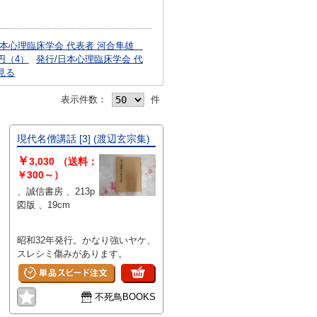
日本心理臨床学会 代表者 河合隼雄
円（4）
発行/日本心理臨床学会 代
見る
表示件数：
件
現代名僧講話 [3] (渡辺玄宗集)
￥
3,030
（送料：
￥300～）
、誠信書房 、213p
図版 、19cm
昭和32年発行。かなり強いヤケ、
スレシミ傷みがあります。
不死鳥BOOKS