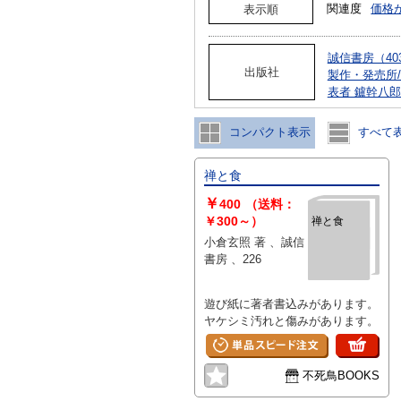
関連度
価格
表示順
誠信書房（40
出版社
製作・発売所
表者 鑪幹八
コンパクト表示
すべて
禅と食
￥
400
（送料：
￥300～）
禅と食
小倉玄照 著 、誠信
書房 、226
遊び紙に著者書込みがあります。
ヤケシミ汚れと傷みがあります。
不死鳥BOOKS