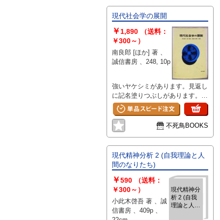
現代社会学の展開
￥
1,890
（送料：
￥300～）
南良郎 [ほか] 著 、
誠信書房 、248, 10p
強いヤケシミがあります。見返し
に記名塗りつぶしがあります。カ
バーに汚れ傷みがあります。
不死鳥BOOKS
現代精神分析 2 (自我理論と人
間のなりたち)
￥
590
（送料：
￥300～）
現代精神分
析 2 (自我
小此木啓吾 著 、誠
理論と人間
信書房 、409p 、
のなりた
22cm