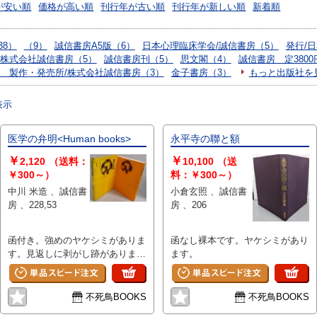
が安い順
価格が高い順
刊行年が古い順
刊行年が新しい順
新着順
38）
（9）
誠信書房A5版（6）
日本心理臨床学会/誠信書房（5）
発行/
/株式会社誠信書房（5）
誠信書房刊（5）
思文閣（4）
誠信書房 定3800
郎 製作・発売所/株式会社誠信書房（3）
金子書房（3）
もっと出版社を
表示
医学の弁明<Human books>
永平寺の聯と額
￥
￥
2,120
（送料：
10,100
（送
￥300～）
料：￥300～）
中川 米造 、誠信書
小倉玄照 、誠信書
房 、228,53
房 、206
函付き。強めのヤケシミがありま
函なし裸本です。ヤケシミがあり
す。見返しに剥がし跡がありま
ます。
す。函に強い汚れ傷みがありま
す。昭和41年第2刷。
不死鳥BOOKS
不死鳥BOOKS