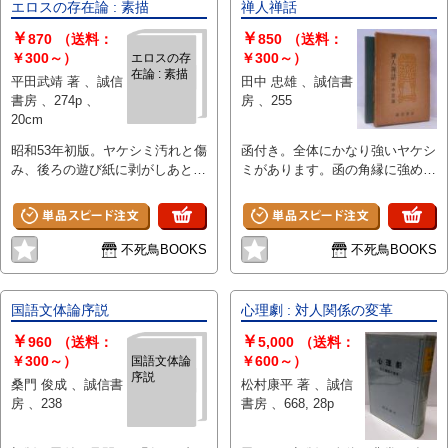
エロスの存在論 : 素描
禅人禅話
￥
￥
870
（送料：
850
（送料：
￥300～）
￥300～）
エロスの存
在論 : 素描
平田武靖 著 、誠信
田中 忠雄 、誠信書
書房 、274p 、
房 、255
20cm
昭和53年初版。ヤケシミ汚れと傷
函付き。全体にかなり強いヤケシ
み、後ろの遊び紙に剥がしあとが
ミがあります。函の角縁に強めの
あります。
スレ傷みがあります。見返しに剥
がし跡があります。
不死鳥BOOKS
不死鳥BOOKS
国語文体論序説
心理劇 : 対人関係の変革
￥
￥
960
（送料：
5,000
（送料：
￥300～）
￥600～）
国語文体論
序説
桑門 俊成 、誠信書
松村康平 著 、誠信
房 、238
書房 、668, 28p