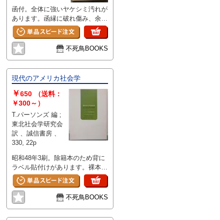
函付。全体に強いヤケシミ汚れが
あります。函縁に破れ傷み、余白
地に剥がし跡、ペンで塗りつぶし
があります。ページに開き割れが
あります。
不死鳥BOOKS
現代のアメリカ社会学
￥
650
（送料：
￥300～）
T.パーソンズ 編 ;
東北社会学研究会
訳 、誠信書房 、
330, 22p
昭和48年3刷。除籍本のため背に
ラベル貼付けがあります。裸本で
す。ヤケ汚れと傷みがあります。
不死鳥BOOKS