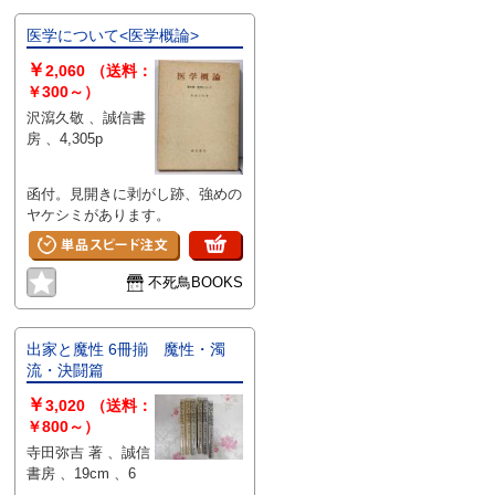
医学について<医学概論>
￥
2,060
（送料：
￥300～）
沢瀉久敬 、誠信書
房 、4,305p
函付。見開きに剥がし跡、強めの
ヤケシミがあります。
不死鳥BOOKS
出家と魔性 6冊揃 魔性・濁
流・決闘篇
￥
3,020
（送料：
￥800～）
寺田弥吉 著 、誠信
書房 、19cm 、6