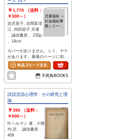
ーズ 10＞
￥
1,770
（送料：
￥300～）
児童福祉 ＜
社会福祉事
吉沢英子, 吉岡富瑳
業シリーズ
江, 内田節子 共著
10＞
、誠信書房 、235p
、19cm
カバーがありません。シミ、ヤケ
があります。最後のページに剥が
し跡があります。
不死鳥BOOKS
詳説言語心理学 : その研究と理
論
￥
390
（送料：
￥600～）
H.ヘルマン 著 ; 小熊
均 訳 、誠信書房 、
409