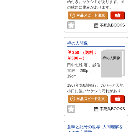
函付き。ヤケシミがあります。函
の縁角に傷みがあります。
不死鳥BOOKS
禅の人間像
￥
350
（送料：
￥300～）
禅の人間像
田中忠雄 著 、誠信
書房 、280p 、
19cm
1967年第8刷発行。カバーと天地
小口に強いヤケシミ汚れがありま
す。カバー縁に傷み破れがありま
す。
不死鳥BOOKS
意味と記号の世界: 人間理解を