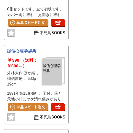
6冊セットです。全て初版です。
カバー角に破れ、見開きに破れが
ある物があります。全体に強いヤ
ケシミ汚れ傷みがあります。
不死鳥BOOKS
誠信心理学辞典
￥
990
（送料：
￥600～）
誠信心理学
辞典
外林大作 ほか編 、
誠信書房 、680p 、
19cm
1991年第13刷発行。函付。函と
天地小口にヤケ汚れ傷みがありま
す。開き割れがあります。
不死鳥BOOKS