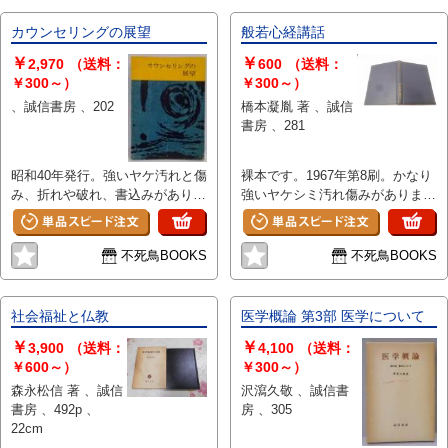
カウンセリングの展望
般若心経講話
￥
￥
2,970
（送料：
600
（送料：
￥300～）
￥300～）
、誠信書房 、202
橋本凝胤 著 、誠信
書房 、281
昭和40年発行。強いヤケ汚れと傷
裸本です。1967年第8刷。かなり
み、折れや破れ、書込みがありま
強いヤケシミ汚れ傷みがありま
す。
す。
不死鳥BOOKS
不死鳥BOOKS
社会福祉と仏教
医学概論 第3部 医学について
￥
￥
3,900
（送料：
4,100
（送料：
￥600～）
￥300～）
森永松信 著 、誠信
沢瀉久敬 、誠信書
書房 、492p 、
房 、305
22cm