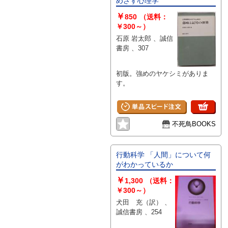
めざす心理学
￥
850
（送料：
￥300～）
石原 岩太郎 、誠信
書房 、307
初版。強めのヤケシミがありま
す。
不死鳥BOOKS
行動科学 「人間」について何
がわかっているか
￥
1,300
（送料：
￥300～）
犬田 充（訳） 、
誠信書房 、254