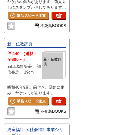
ヤケ汚れ傷みがあります。前見返
しにスタンプがおしてあります。
カバー縁に傷みがあります。
不死鳥BOOKS
新・仏教辞典
￥
440
（送料：
￥600～）
新・仏教辞
典
石田瑞麿 等著 、誠
信書房 、19cm
昭和48年9刷。函付き。函角に傷
み、ヤケシミがあります。
不死鳥BOOKS
児童福祉 ＜社会福祉事業シリ