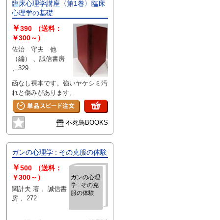
臨床心理学講座〈第1巻〉臨床
心理学の基礎
￥
390
（送料：
￥300～）
佐治 守夫 他
（編） 、誠信書房
、329
函なし裸本です。強いヤケシミ汚
れと傷みがあります。
不死鳥BOOKS
ガンの心理学 : その克服の体験
￥
500
（送料：
￥300～）
ガンの心理
学 : その克
関計夫 著 、誠信書
服の体験
房 、272