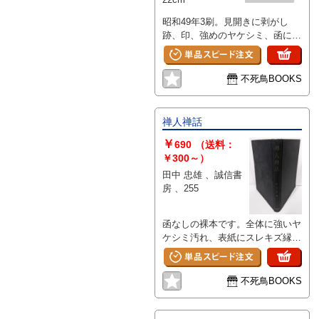
ち)
昭和49年3刷。見開きに剥がし
跡、印、強めのヤケシミ、函に傷
みがあります。
不死鳥BOOKS
禅人禅話
￥
690
（送料：
￥300～）
田中 忠雄 、誠信書
房 、255
函なしの裸本です。全体に強いヤ
ケシミ汚れ、表紙にスレキズ縁ヘ
コミがあります。
不死鳥BOOKS