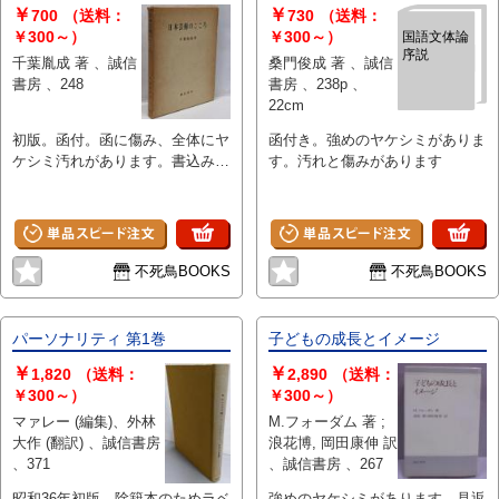
￥
￥
700
（送料：
730
（送料：
￥300～）
￥300～）
国語文体論
序説
千葉胤成 著 、誠信
桑門俊成 著 、誠信
書房 、248
書房 、238p 、
22cm
初版。函付。函に傷み、全体にヤ
函付き。強めのヤケシミがありま
ケシミ汚れがあります。書込みが
す。汚れと傷みがあります
あります。
不死鳥BOOKS
不死鳥BOOKS
パーソナリティ 第1巻
子どもの成長とイメージ
￥
￥
1,820
（送料：
2,890
（送料：
￥300～）
￥300～）
マァレー (編集)、外林
M.フォーダム 著 ;
大作 (翻訳) 、誠信書房
浪花博, 岡田康伸 訳
、371
、誠信書房 、267
昭和36年初版。除籍本のためラベ
強めのヤケシミがあります。見返