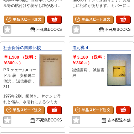
ル等の貼付けや剥がし跡がありま
しに記名があります。カバーに汚
す。裸本です。強めのヤケ汚れと
れ傷みがあります。
傷みがあります。
不死鳥BOOKS
不死鳥BOOKS
社会保障の国際比較
道元禅 4
￥
￥
1,500
（送料：
3,180
（送料：
￥300～）
￥360～）
P.R.ケェーム=コー
誠信書房 、誠信書
ドル 著 ; 安積鋭二
房
他訳 、誠信書房 、
311
1979年2刷。函付き。ヤケシミ汚
れと傷み、水濡れによるシミカ
ビ、わずかに折れがあります。
不死鳥BOOKS
古本配達本舗