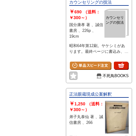
カウンセリングの技法
￥
690
（送料：
￥300～）
カウンセリ
ングの技法
国分康孝 著 、誠信
書房 、226p 、
19cm
昭和64年第12刷。ヤケシミがあ
ります。最終ページに書込み、剥
がし跡があります。
不死鳥BOOKS
正法眼蔵現成公案解釈
￥
1,250
（送料：
￥300～）
弟子丸泰仙 著 、誠
信書房 、266