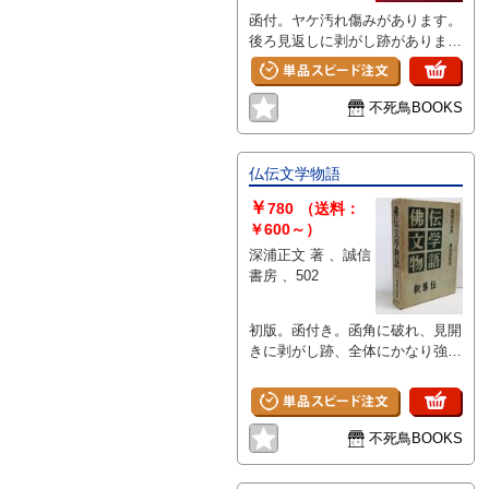
函付。ヤケ汚れ傷みがあります。
後ろ見返しに剥がし跡がありま
す。
不死鳥BOOKS
仏伝文学物語
￥
780
（送料：
￥600～）
深浦正文 著 、誠信
書房 、502
初版。函付き。函角に破れ、見開
きに剥がし跡、全体にかなり強い
ヤケシミ汚れ傷みがあります。
不死鳥BOOKS