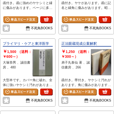
函付き。函に強めのヤケシミと縁
函付き。ヤケがあります。函に記
に傷みがあります。ページに多少
名と縁角に傷みがあります。昭和
ヤケがあります。天地小口に多少
60年14刷。
シミがあります。線引きがありま
す。
不死鳥BOOKS
不死鳥BOOKS
プライマリ・ケアと東洋医学
正法眼蔵現成公案解釈
￥
￥
1,500
（送料：
1,250
（送料：
￥600～）
￥300～）
大塚恭男 、誠信書
弟子丸泰仙 著 、誠
房 、480
信書房 、266
大型本です。カバー角に破れ、全
函付き。帯付き。ヤケシミ汚れが
体に強いヤケシミ汚れがありま
あります。角に傷みがあります。
す。
見返しに剥がし跡があります。
不死鳥BOOKS
不死鳥BOOKS