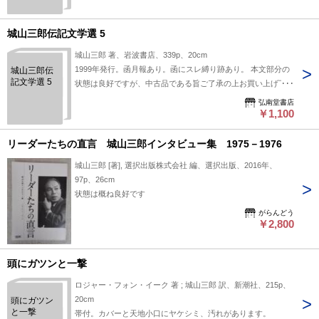
城山三郎伝記文学選 5
城山三郎 著、岩波書店、339p、20cm
1999年発行。函月報あり。函にスレ縛り跡あり。 本文部分の
城山三郎伝
記文学選 5
状態は良好ですが、中古品である旨ご了承の上お買い上げ下さ
い。
弘南堂書店
￥1,100
リーダーたちの直言 城山三郎インタビュー集 1975－1976
城山三郎 [著], 選択出版株式会社 編、選択出版、2016年、
97p、26cm
状態は概ね良好です
がらんどう
￥2,800
頭にガツンと一撃
ロジャー・フォン・イーク 著 ; 城山三郎 訳、新潮社、215p、
20cm
頭にガツン
と一撃
帯付。カバーと天地小口にヤケシミ、汚れがあります。