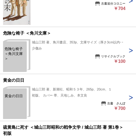
古書追分コロニー
￥704
危険な椅子 ＜角川文庫＞
城山三郎 著、角川書店、353p、文庫サイズ（厚さ3cm以内）
少傷み
危険な椅子
＜角川文庫
リサイクルブック
＞
￥100
黄金の日日
城山三郎 著、新潮社、昭和５３年、265p、20cm、１
初版、 カバー 帯、天地しみ、本文良
黄金の日日
古書 さんぽ
￥700
硫黄島に死す ＜城山三郎昭和の戦争文学 / 城山三郎 著 第1巻＞
初版