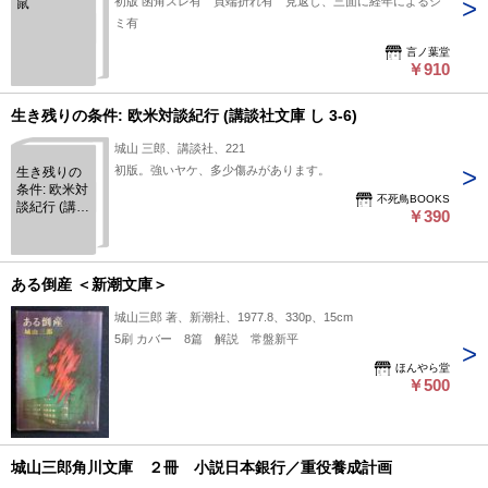
初版 函角スレ有 頁端折れ有 見返し、三面に経年によるシ
鼠
ミ有
言ノ葉堂
￥910
生き残りの条件: 欧米対談紀行 (講談社文庫 し 3-6)
城山 三郎、講談社、221
初版。強いヤケ、多少傷みがあります。
生き残りの
条件: 欧米対
不死鳥BOOKS
談紀行 (講談
￥390
社文庫 し 3-
6)
ある倒産 ＜新潮文庫＞
城山三郎 著、新潮社、1977.8、330p、15cm
5刷 カバー 8篇 解説 常盤新平
ほんやら堂
￥500
城山三郎角川文庫 ２冊 小説日本銀行／重役養成計画