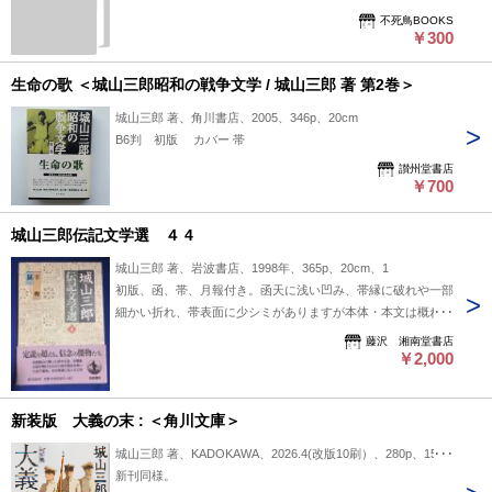
不死鳥BOOKS
￥300
生命の歌 ＜城山三郎昭和の戦争文学 / 城山三郎 著 第2巻＞
城山三郎 著、角川書店、2005、346p、20cm
B6判 初版 カバー 帯
讃州堂書店
￥700
城山三郎伝記文学選 ４ 4
城山三郎 著、岩波書店、1998年、365p、20cm、1
初版、函、帯、月報付き。函天に浅い凹み、帯縁に破れや一部
細かい折れ、帯表面に少シミがありますが本体・本文は概ね良
好です。
藤沢 湘南堂書店
￥2,000
新装版 大義の末 : ＜角川文庫＞
城山三郎 著、KADOKAWA、2026.4(改版10刷）、280p、15cm
新刊同様。