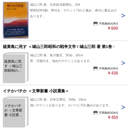
城山三郎 著、日本経済新聞社、204
昭和52年9刷。帯付き。ヤケシミ汚れと傷み、奥付に書込みが
あります。
不死鳥BOOKS
￥600
硫黄島に死す ＜城山三郎昭和の戦争文学 / 城山三郎 著 第1巻＞
城山三郎 著、角川書店、353p、20cm
帯、月報付き。強めのヤケシミがあります。
硫黄島に死
す ＜城山三
不死鳥BOOKS
郎昭和の戦
￥430
争文学 / 城山
三郎 著 第1
巻＞
イチかバチか ＜文華新書 小説選集＞
城山三郎 著、日本文華社、269p、18cm
強いヤケシミがあります。カバーに汚れ傷みがあります。
イチかバチ
か ＜文華新
不死鳥BOOKS
書 小説選集
￥450
＞