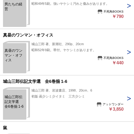
昭和49年5刷。強いヤケシミ汚れと傷みがあります。
男たちの経
営
不死鳥BOOKS
￥790
真昼のワンマン・オフィス
城山三郎 著、新潮社、290p、20cm
昭和52年9刷。帯付。ヤケシミがあります。
真昼のワン
マン・オフ
不死鳥BOOKS
ィス
￥440
城山三郎伝記文学選 全6巻揃 1-6
城山三郎 著、岩波書店、1998、20cm、6
初版 函少シミ少イタミ 三方少シミ
城山三郎伝
記文学選
アットワンダー
全6巻揃 1-6
￥3,850
鼠