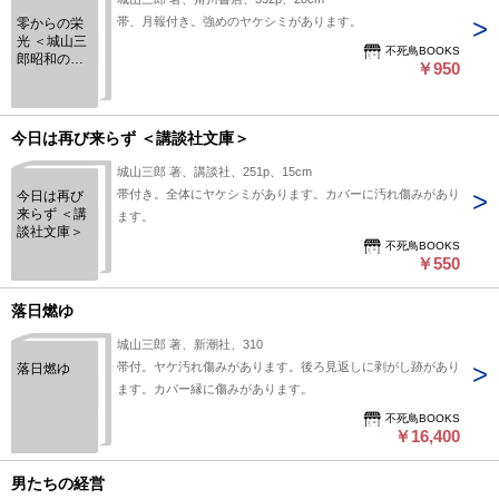
帯、月報付き。強めのヤケシミがあります。
零からの栄
光 ＜城山三
不死鳥BOOKS
郎昭和の戦
￥950
争文学 / 城山
三郎 著 第3
巻＞
今日は再び来らず ＜講談社文庫＞
城山三郎 著、講談社、251p、15cm
帯付き。全体にヤケシミがあります。カバーに汚れ傷みがあり
今日は再び
来らず ＜講
ます。
談社文庫＞
不死鳥BOOKS
￥550
落日燃ゆ
城山三郎 著、新潮社、310
帯付。ヤケ汚れ傷みがあります。後ろ見返しに剥がし跡があり
落日燃ゆ
ます。カバー縁に傷みがあります。
不死鳥BOOKS
￥16,400
男たちの経営