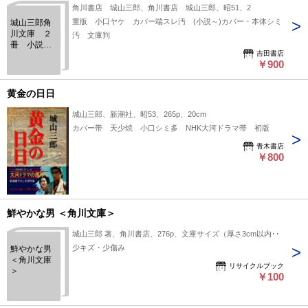
角川書店 城山三郎、角川書店 城山三郎、昭51、2
重版 小口ヤケ カバー端スレ汚 (小説～)カバー・本体シミ
城山三郎角
川文庫 ２
汚 文庫判
冊 小説日
吉田書店
本銀行／重
￥900
役養成計画
黄金の日日
城山三郎、新潮社、昭53、265p、20cm
カバー帯 天少焼 小口シミ多 NHK大河ドラマ帯 初版
青木書店
￥800
鮮やかな男 ＜角川文庫＞
城山三郎 著、角川書店、276p、文庫サイズ（厚さ3cm以内）
少キズ・少傷み
鮮やかな男
＜角川文庫
リサイクルブック
＞
￥100