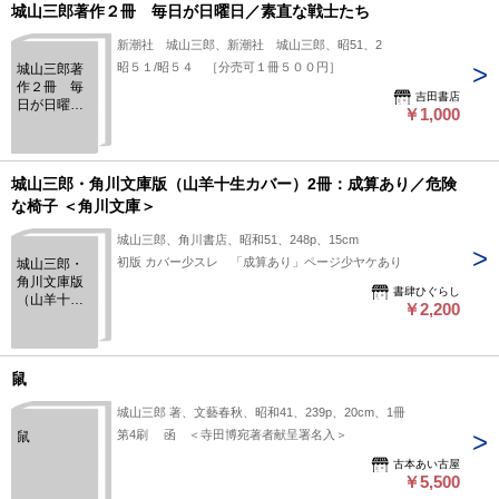
城山三郎著作２冊 毎日が日曜日／素直な戦士たち
新潮社 城山三郎、新潮社 城山三郎、昭51、2
昭５１/昭５４ ［分売可１冊５００円］
城山三郎著
作２冊 毎
吉田書店
日が日曜日
￥1,000
／素直な戦
士たち
城山三郎・角川文庫版（山羊十生カバー）2冊：成算あり／危険
な椅子 ＜角川文庫＞
城山三郎、角川書店、昭和51、248p、15cm
初版 カバー少スレ 「成算あり」ページ少ヤケあり
城山三郎・
角川文庫版
書肆ひぐらし
（山羊十生
￥2,200
カバー）2
冊：成算あ
り／危険な
椅子 ＜角川
鼠
文庫＞
城山三郎 著、文藝春秋、昭和41、239p、20cm、1冊
第4刷 函 ＜寺田博宛著者献呈署名入＞
鼠
古本あい古屋
￥5,500