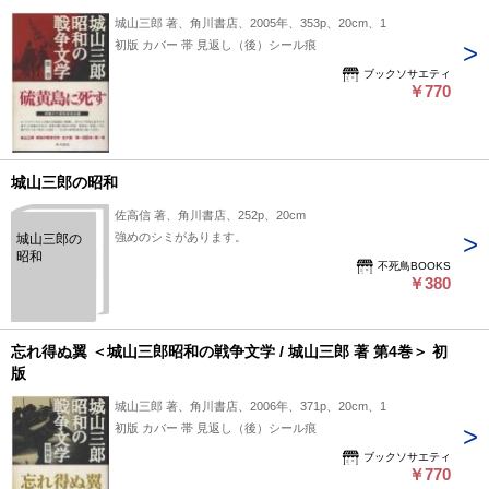
城山三郎 著、角川書店、2005年、353p、20cm、1
初版 カバー 帯 見返し（後）シール痕
ブックソサエティ
￥770
城山三郎の昭和
佐高信 著、角川書店、252p、20cm
強めのシミがあります。
城山三郎の
昭和
不死鳥BOOKS
￥380
忘れ得ぬ翼 ＜城山三郎昭和の戦争文学 / 城山三郎 著 第4巻＞ 初
版
城山三郎 著、角川書店、2006年、371p、20cm、1
初版 カバー 帯 見返し（後）シール痕
ブックソサエティ
￥770