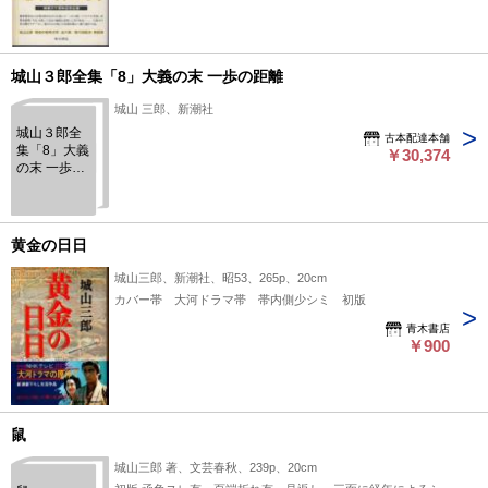
城山３郎全集「8」大義の末 一歩の距離
城山 三郎、新潮社
城山３郎全
古本配達本舗
集「8」大義
￥30,374
の末 一歩の
距離
黄金の日日
城山三郎、新潮社、昭53、265p、20cm
カバー帯 大河ドラマ帯 帯内側少シミ 初版
青木書店
￥900
鼠
城山三郎 著、文芸春秋、239p、20cm