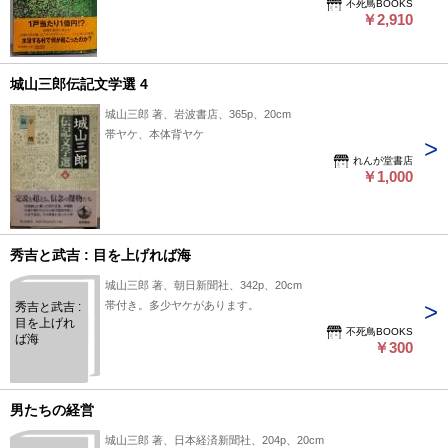
不死鳥BOOKS
￥2,910
城山三郎伝記文学選 4
城山三郎 著、岩波書店、365p、20cm
帯ヤケ、本体背ヤケ
れんが堂書店
￥1,000
秀吉と武吉 : 目を上げれば海
城山三郎 著、朝日新聞社、342p、20cm
帯付き。多少ヤケがあります。
秀吉と武吉 :
目を上げれ
不死鳥BOOKS
ば海
￥300
男たちの経営
城山三郎 著、日本経済新聞社、204p、20cm