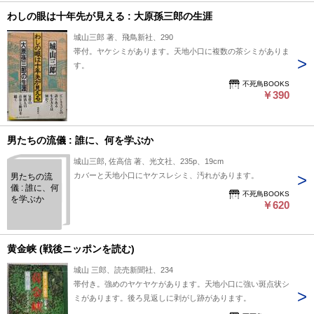
わしの眼は十年先が見える : 大原孫三郎の生涯
城山三郎 著、飛鳥新社、290
帯付。ヤケシミがあります。天地小口に複数の茶シミがありま
す。
不死鳥BOOKS
￥390
男たちの流儀 : 誰に、何を学ぶか
城山三郎, 佐高信 著、光文社、235p、19cm
カバーと天地小口にヤケスレシミ、汚れがあります。
男たちの流
儀 : 誰に、何
不死鳥BOOKS
を学ぶか
￥620
黄金峡 (戦後ニッポンを読む)
城山 三郎、読売新聞社、234
帯付き。強めのヤケヤケがあります。天地小口に強い斑点状シ
ミがあります。後ろ見返しに剥がし跡があります。