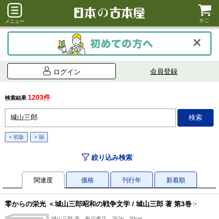
かご
メニュー
会員登録
ログイン
1203件
検索結果
+ 初版
+ 揃
絞り込み検索
関連度
価格
刊行年
新着順
零からの栄光 ＜城山三郎昭和の戦争文学 / 城山三郎 著 第3巻＞
城山三郎 著、角川書店、352p、20cm