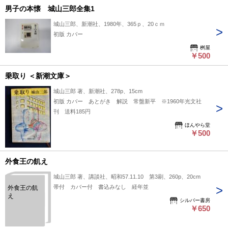
男子の本懐 城山三郎全集1
城山三郎、新潮社、1980年、365ｐ、20ｃｍ
初版 カバー
桝屋
￥500
乗取り ＜新潮文庫＞
城山三郎 著、新潮社、278p、15cm
初版 カバー あとがき 解説 常盤新平 ※1960年光文社
刊 送料185円
ほんやら堂
￥500
外食王の飢え
城山三郎 著、講談社、昭和57.11.10 第3刷、260p、20cm
帯付 カバー付 書込みなし 経年並
外食王の飢
え
シルバー書房
￥650