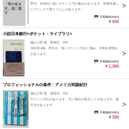
帯付。全体的に強いヤケシミ汚れ傷みがあります。前後見返し
「男の生き
方」四〇選
にマジックで塗りつぶしがあります。
下
不死鳥BOOKS
￥450
小説日本銀行<ポケット・ライブラリ>
城山三郎 著、新潮社、444
1963年4刷。帯付き。強いヤケシミ汚れと傷み、中割れ背割れ
があります。
不死鳥BOOKS
￥1,360
プロフェッショナルの条件 : アメリカ対談紀行
城山三郎 著、講談社、253
ヤケシミ汚れがあります。天に強めの斑点ジミがあります。線
引きがあります。
不死鳥BOOKS
￥390