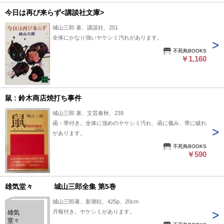
今日は再び来らず<講談社文庫>
城山三郎 著、講談社、251
全体にかなり強いヤケシミ汚れがあります。
不死鳥BOOKS
￥1,160
鼠 : 鈴木商店焼打ち事件
城山三郎 著、文芸春秋、239
函・帯付き。全体に強めのヤケシミ汚れ、函に傷み、帯に破れ
があります。
不死鳥BOOKS
￥590
雄気堂々 城山三郎全集 第5巻
城山三郎著、新潮社、425p、20cm
月報付き。ヤケシミがあります。
雄気
堂々