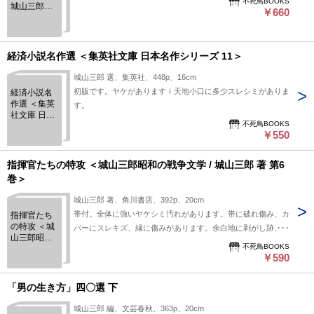
不死鳥BOOKS
城山三郎全
￥660
集 第5巻
経済小説名作選 ＜集英社文庫 日本名作シリーズ 11＞
城山三郎 選、集英社、448p、16cm
初版です。ヤケがありますｌ天地小口に多少スレシミがありま
経済小説名
作選 ＜集英
す。
社文庫 日本
不死鳥BOOKS
名作シリー
￥550
ズ 11＞
指揮官たちの特攻 ＜城山三郎昭和の戦争文学 / 城山三郎 著 第6
巻＞
城山三郎 著、角川書店、392p、20cm
帯付。全体に強いヤケシミ汚れがあります。帯に破れ傷み、カ
指揮官たち
の特攻 ＜城
バーにスレキズ、縁に傷みがあります。余白地に剥がし跡、ペ
山三郎昭和
ージの一部に傷みがあります。
不死鳥BOOKS
の戦争文学 /
￥590
城山三郎 著
第6巻＞
「男の生き方」四〇選 下
城山三郎 編、文芸春秋、363p、20cm