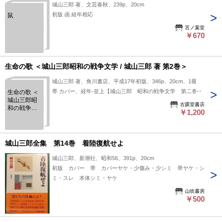
城山三郎 著、文芸春秋、239p、20cm
初版 函 経年相応
鼠
言ノ葉堂
￥670
生命の歌 ＜城山三郎昭和の戦争文学 / 城山三郎 著 第2巻＞
城山三郎 著、角川書店、平成17年初版、346p、20cm、1冊
帯 カバー、経年-並上【城山三郎 昭和の戦争文学 第二巻】
生命の歌 ＜
城山三郎昭
古蹊堂書店
和の戦争文
￥1,200
学 / 城山三郎
著 第2巻＞
城山三郎全集 第14巻 着陸復航せよ
城山三郎、新潮社、昭和56、391p、20cm
初版 カバー 帯 カバーヤケ・少傷み・少シミ 帯ヤケ・シ
ミ・スレ 本体シミ・ヤケ
山吹書房
￥500