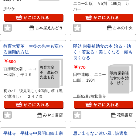
エコー出版 Ａ5判 199頁 カ
ために
少ヤケ
バー
古本屋えんどう
古本の中央
教育大変革 生徒の先生も変わ
即効 栄養補助食の本 治る・効
る画期的方法
く・若返る・美しくなる・頭も
良くなる
￥
600
￥
770
教育大変
百瀬昭次著 、エコ
革 生徒の
即効 栄養補
ー出版 、平１６
田中達郎 、エコー
先生も変わ
助食の本 治
出版 、1984
る画期的方
る・効く・
法
若返る・美
初カバ 後見返し小印消し跡（黒
しくなる・
く塗潰し） ２４７頁
二版92刷/概状態良
頭も良くな
る
みやま書店
花島書店
平林寺 平林寺中興開山鉄山宗
思い出せない遠い風 : 詩選集