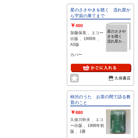
星のささやきを聴く 流れ星か
ら宇宙の果てまで
￥
400
星のささや
加藤保美 、エコー
きを聴く
出版 、1999年 、
流れ星から
A5版
宇宙の果て
まで
カバー
久保書店
柿渋のうた お茶の間で語る教
育のこと
￥
880
久保川幹夫 、エコ
ー出版 、1998年初
版 、1冊