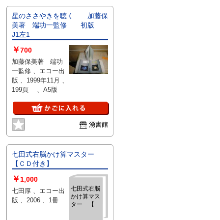
星のささやきを聴く 加藤保
美著 端功一監修 初版
J1左1
￥
700
加藤保美著 端功
一監修 、エコー出
版 、1999年11月 、
199頁 、A5版
湧書館
七田式右脳かけ算マスター
【ＣＤ付き】
￥
1,000
七田式右脳
七田厚 、エコー出
かけ算マス
版 、2006 、1冊
ター 【Ｃ
Ｄ付き】