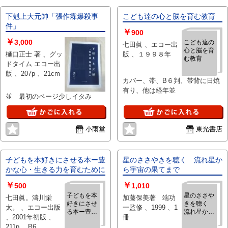
下剋上大元帥「張作霖爆殺事
こども達の心と脳を育む教育
件」
￥
900
￥
3,000
こども達の
七田眞 、エコー出
心と脳を育
樋口正士 著 、グッ
版 、１９９８年
む教育
ドタイム エコー出
版 、207p 、21cm
カバー、帯、B６判、帯背に日焼
有り、他は経年並
並 最初のページ少しイタみ
小雨堂
東光書店
子どもを本好きにさせる本ー豊
星のささやきを聴く 流れ星か
かな心・生きる力を育むために
ら宇宙の果てまで
￥
￥
500
1,010
子どもを本
星のささや
七田眞。濤川栄
加藤保美著 端功
好きにさせ
きを聴く
太。 、エコー出版
一監修 、1999 、1
る本ー豊か
流れ星から
、2001年初版 、
冊
な心・生き
宇宙の果て
211p 、B6
る力を育む
まで