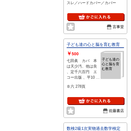
スレ／ハードカバー／カバー
言事堂
子ども達の心と脳を育む教育
￥
500
子ども達の
七田眞 カバ 本
心と脳を育
は天少汚、他は良
む教育
、定千六百円 エ
コー出版 、平10 、
1
Ｂ六 278頁
佐藤書店
数検2級1次実物過去数学検定