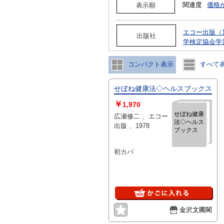
関連度
価格
表示順
エコー出版（1
出版社
学検定協会学
コンパクト表示
すべて
せぼね健康法◇ヘルスブックス
￥
1,970
せぼね健康
広瀬修二 、エコー
法◇ヘルス
出版 、1978
ブックス
初カバ
金沢文圃閣