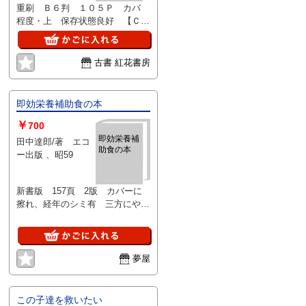
重刷 Ｂ６判 １０５Ｐ カバ
程度・上 保存状態良好 【ＣＤ
付き】
古書 紅花書房
即効栄養補助食の本
￥
700
即効栄養補
田中達郎/著 エコ
助食の本
ー出版 、昭59
新書版 157頁 2版 カバーに
擦れ、経年のシミ有 三方にやや
ヤケ有 並本
夢屋
この子達を救いたい