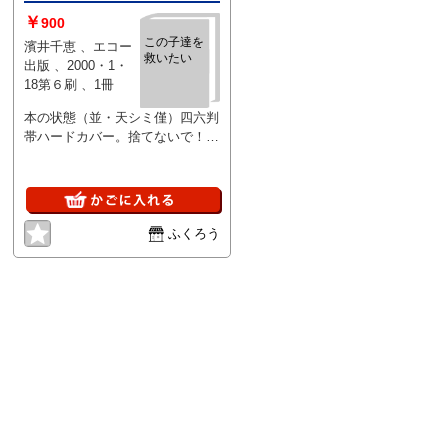
￥
900
この子達を
濱井千恵 、エコー
救いたい
出版 、2000・1・
18第６刷 、1冊
本の状態（並・天シミ僅）四六判
帯ハードカバー。捨てないで！傷
つけないで！殺さないで！
ふくろう