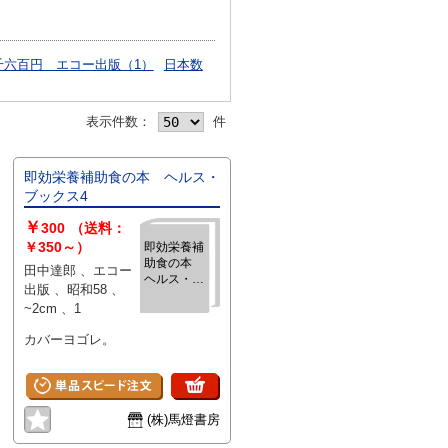
千六百円 エコー出版（1）
日本数
表示件数：
件
即効栄養補助食の本 ヘルス・
ブックス4
￥
300
（送料：
￥350～）
即効栄養補
助食の本
田中達郎 、エコー
ヘルス・ブ
出版 、昭和58 、
ックス4
~2cm 、1
カバーヨゴレ。
(株)馬燈書房