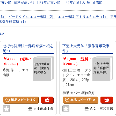
が安い順
価格が高い順
刊行年が古い順
刊行年が新しい順
新着順
6）
グッドタイム エコー出版（2）
エコー出版 アトリエキムラ（1）
定
習数学研究所（1）
表示
せぼね健康法ー難病奇病の根を
下剋上大元帥「張作霖爆殺事
絶つ
件」
￥
￥
4,080
（送料：
1,800
（送料：
￥360～）
￥200～）
せぼね健康
下剋上大元
法ー難病奇
帥「張作霖
広瀬 修二 、エコー
樋口正士 著 、グッ
病の根を絶
爆殺事件」
出版
ドタイム エコー出
つ
版 、2014 、207p
、21cm
初版 カバー 概ね良好
古本配達本舗
八女・三和書房