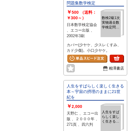
問題集数学検定
￥
500
（送料：
￥300～）
数検2級1次
実物過去数
日本数学検定協会
学検定問題
、エコー出版 、
集数学検定
2002年3刷
カバー(少ヤケ、少スレくすみ、
カド少傷)。小口少ヤケ。
相澤書店
人生をすばらしく楽しく生きる
本～宇宙の摂理のままに21世
紀を
￥
2,000
人生をすば
天野仁 、エコー出
らしく楽し
版 、２０００年 、
く生きる本
271頁 、四六判
～宇宙の摂
理のままに