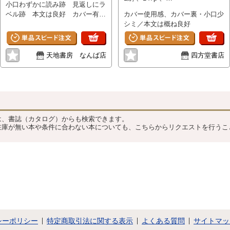
小口わずかに読み跡 見返しにラ
22cm(ハード) 、1冊
ベル跡 本文は良好 カバー有
カバー使用感、カバー裏・小口少
帯有
シミ／本文は概ね良好
天地書房 なんば店
四方堂書店
？
は、書誌（カタログ）からも検索できます。
在庫が無い本や条件に合わない本についても、こちらからリクエストを行うこ
シーポリシー
特定商取引法に関する表示
よくある質問
サイトマッ