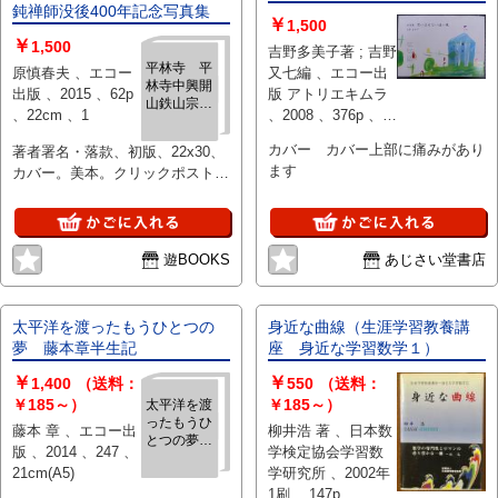
鈍禅師没後400年記念写真集
￥
1,500
￥
1,500
吉野多美子著 ; 吉野
平林寺 平
原慎春夫 、エコー
又七編 、エコー出
林寺中興開
出版 、2015 、62p
版 アトリエキムラ
山鉄山宗鈍
、22cm 、1
、2008 、376p 、
禅師没後
21×30cm
400年記念
カバー カバー上部に痛みがあり
著者署名・落款、初版、22x30、
写真集
ます
カバー。美本。クリックポストで
発送
遊BOOKS
あじさい堂書店
太平洋を渡ったもうひとつの
身近な曲線（生涯学習教養講
夢 藤本章半生記
座 身近な学習数学１）
￥
￥
1,400
（送料：
550
（送料：
￥185～）
￥185～）
太平洋を渡
ったもうひ
藤本 章 、エコー出
柳井浩 著 、日本数
とつの夢
版 、2014 、247 、
学検定協会学習数
藤本章半生
21cm(A5)
学研究所 、2002年
記
1刷 、147p 、