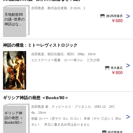
吉田敦彦、株式会社産報、0~2cm、1
天地創造99
(株)馬燈書房
の謎--世界の
￥680
神話はなぜ
不滅か
神話の構造 : ミトーレヴィストロジック
吉田敦彦、朝日出版社、昭53、186p、19cm
エピステーメー叢書 カバー角スレ 三方少焼
青木書店
￥800
ギリシア神話の発想 ＜Books'80＞
吉田敦彦 著、ティビーエス・ブリタニカ、1981.12、247,
4p、19cm
ギリシア神
話の発想 ＜
初版 カバー（背ヤケ ヨレ ヨゴレ） 本体（ヤケ 三点シミ 39ｐ
Books'80＞
オレ） 本文に書き込み等はありません
阿武隈書房