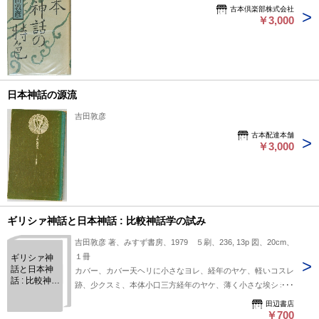
古本倶楽部株式会社
￥3,000
日本神話の源流
吉田敦彦
古本配達本舗
￥3,000
ギリシァ神話と日本神話 : 比較神話学の試み
吉田敦彦 著、みすず書房、1979 ５刷、236, 13p 図、20cm、
１冊
ギリシァ神
話と日本神
カバー、カバー天ヘリに小さなヨレ、経年のヤケ、軽いコスレ
話 : 比較神話
跡、少クスミ、本体小口三方経年のヤケ、薄く小さな埃シミ少
学の試み
し、天薄い埃ヨゴレ、経年状態並、送料￥３００
田辺書店
￥700