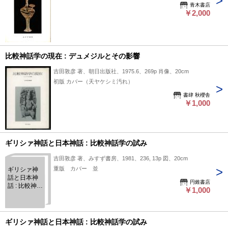
青木書店
￥2,000
比較神話学の現在 : デュメジルとその影響
吉田敦彦 著、朝日出版社、1975.6、269p 肖像、20cm
初版 カバー（天ヤケシミ汚れ）
書肆 秋櫻舎
￥1,000
ギリシァ神話と日本神話 : 比較神話学の試み
吉田敦彦 著、みすず書房、1981、236, 13p 図、20cm
重版 カバー 並
ギリシァ神
話と日本神
円錐書店
話 : 比較神話
￥1,000
学の試み
ギリシァ神話と日本神話 : 比較神話学の試み