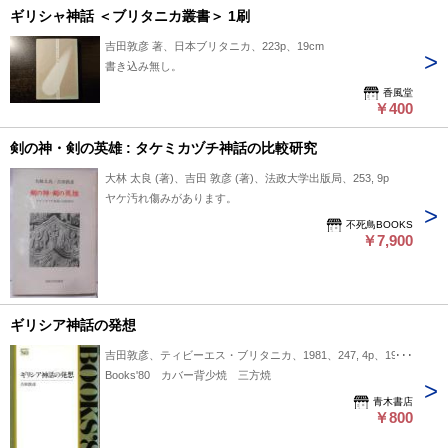
ギリシャ神話 ＜ブリタニカ叢書＞ 1刷
吉田敦彦 著、日本ブリタニカ、223p、19cm
書き込み無し。
香風堂
￥400
剣の神・剣の英雄 : タケミカヅチ神話の比較研究
大林 太良 (著)、吉田 敦彦 (著)、法政大学出版局、253, 9p
ヤケ汚れ傷みがあります。
不死鳥BOOKS
￥7,900
ギリシア神話の発想
吉田敦彦、ティビーエス・ブリタニカ、1981、247, 4p、19cm
Books'80 カバー背少焼 三方焼
青木書店
￥800