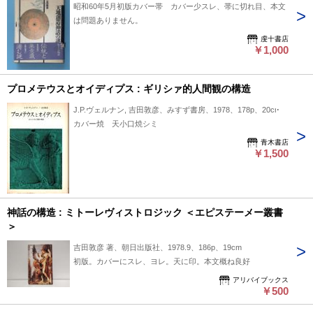
昭和60年5月初版カバー帯 カバー少スレ、帯に切れ目、本文
は問題ありません。
虔十書店
￥1,000
プロメテウスとオイディプス : ギリシァ的人間観の構造
J.P.ヴェルナン, 吉田敦彦、みすず書房、1978、178p、20cm
カバー焼 天小口焼シミ
青木書店
￥1,500
神話の構造 : ミトーレヴィストロジック ＜エピステーメー叢書
＞
吉田敦彦 著、朝日出版社、1978.9、186p、19cm
初版。カバーにスレ、ヨレ。天に印。本文概ね良好
アリバイブックス
￥500