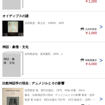
￥1,200
オイディプスの謎
吉田敦彦、青土社、1995年、46判
大内学而堂
￥1,000
神話・象徴・文化
吉田敦彦他、楽浪書院、2005、1
神話・象
加能屋書店
徴・文化
￥4,000
比較神話学の現在 : デュメジルとその影響
吉田敦彦 著、朝日出版社、1975、269p 肖像、20cm
書名：比較神話学の現在 : デュメジルとその影響 著者：吉田
敦彦 著 出版元：朝日出版社 刊行年：1975 版表示： 説明：吉
田敦彦による『比較神話学の現在 : デュメジルとその影響』