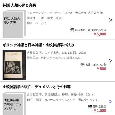
神話 人類の夢と真実
アレグザンダー・エリオット ほか著 ; 大林太良, 吉田敦彦 訳、
講談社、1981、319p、33c･･･
神話 人類の
夢と真実
初版 函 シミ
澤口書店 巌松堂ビル支店
￥5,000
ギリシァ神話と日本神話 : 比較神話学の試み
吉田敦彦 著、みすず書房、236, 13p 図、20cm
経年並み。数行にボールペンの線引きあり。
古書 ポランの市
￥500
比較神話学の現在 : デュメジルとその影響
吉田敦彦 著、朝日出版社、1975、269p 肖像、20cm
B6判 初版 カバーにうっすらとヤケ 天に少ヤケシミ
比較神話学
の現在 : デュ
讃州堂書店
メジルとそ
￥1,000
の影響