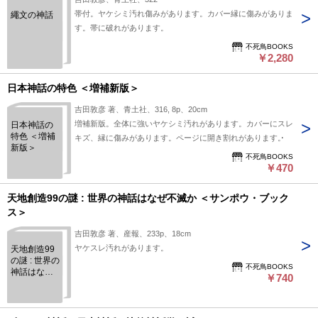
帯付。ヤケシミ汚れ傷みがあります。カバー縁に傷みがありま
繩文の神話
す。帯に破れがあります。
不死鳥BOOKS
￥2,280
日本神話の特色 ＜増補新版＞
吉田敦彦 著、青土社、316, 8p、20cm
増補新版。全体に強いヤケシミ汚れがあります。カバーにスレ
日本神話の
特色 ＜増補
キズ、縁に傷みがあります。ページに開き割れがあります。
新版＞
不死鳥BOOKS
￥470
天地創造99の謎 : 世界の神話はなぜ不滅か ＜サンポウ・ブック
ス＞
吉田敦彦 著、産報、233p、18cm
ヤケスレ汚れがあります。
天地創造99
の謎 : 世界の
不死鳥BOOKS
神話はなぜ
￥740
不滅か ＜サ
ンポウ・ブ
ックス＞