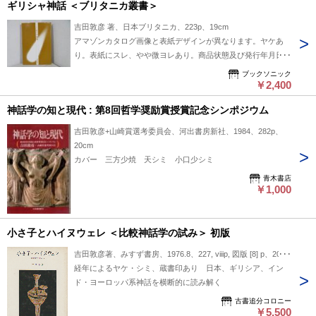
ギリシャ神話 ＜ブリタニカ叢書＞
吉田敦彦 著、日本ブリタニカ、223p、19cm
アマゾンカタログ画像と表紙デザインが異なります。ヤケあ
り。表紙にスレ、やや微ヨレあり。商品状態及び発行年月日は
画像にてご確認下さい。【ガイドラインに基づくコンディショ
ブックソニック
ンです】
￥2,400
神話学の知と現代 : 第8回哲学奨励賞授賞記念シンポジウム
吉田敦彦+山崎賞選考委員会、河出書房新社、1984、282p、
20cm
カバー 三方少焼 天シミ 小口少シミ
青木書店
￥1,000
小さ子とハイヌウェレ ＜比較神話学の試み＞ 初版
吉田敦彦著、みすず書房、1976.8、227, viiip, 図版 [8] p、20cm
経年によるヤケ・シミ、蔵書印あり 日本、ギリシア、イン
ド・ヨーロッパ系神話を横断的に読み解く
古書追分コロニー
￥5,500