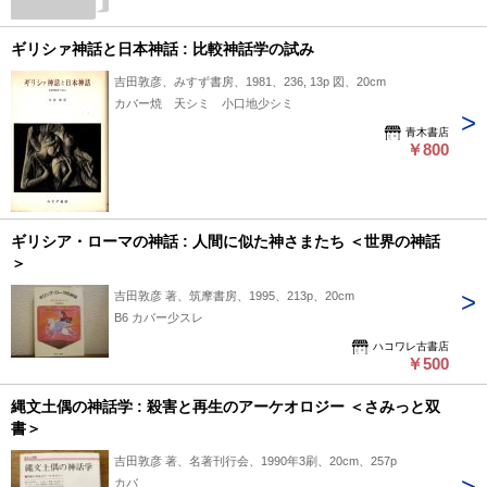
ギリシァ神話と日本神話 : 比較神話学の試み
吉田敦彦、みすず書房、1981、236, 13p 図、20cm
カバー焼 天シミ 小口地少シミ
青木書店
￥800
ギリシア・ローマの神話 : 人間に似た神さまたち ＜世界の神話
＞
吉田敦彦 著、筑摩書房、1995、213p、20cm
B6 カバー少スレ
ハコワレ古書店
￥500
縄文土偶の神話学 : 殺害と再生のアーケオロジー ＜さみっと双
書＞
吉田敦彦 著、名著刊行会、1990年3刷、20cm、257p
カバ