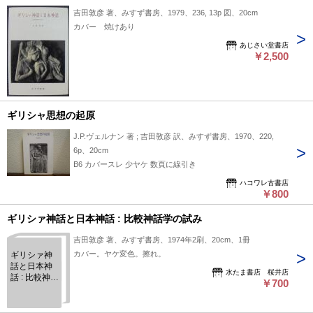
吉田敦彦 著、みすず書房、1979、236, 13p 図、20cm
カバー 焼けあり
あじさい堂書店
￥2,500
ギリシャ思想の起原
J.P.ヴェルナン 著 ; 吉田敦彦 訳、みすず書房、1970、220,
6p、20cm
B6 カバースレ 少ヤケ 数頁に線引き
ハコワレ古書店
￥800
ギリシァ神話と日本神話 : 比較神話学の試み
吉田敦彦 著、みすず書房、1974年2刷、20cm、1冊
カバー。ヤケ変色。擦れ。
ギリシァ神
話と日本神
水たま書店 桜井店
話 : 比較神話
￥700
学の試み