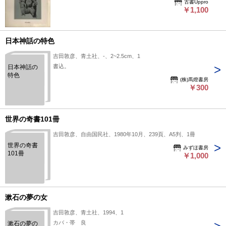
古書Uppro
は、1975年に朝日出版社から刊行された一冊で、比較神話学
￥1,100
の研究動向やデュメジルの理論について触れられています。古
典的な視点とその後の影響を考察し、神話理解の一側面を示し
ているとされるため、神話学や宗教学に関心のある読者に参考
日本神話の特色
になるかもしれません。専門的な内容を扱いながらも、比較神
吉田敦彦、青土社、-、2~2.5cm、1
話学の現在の状況を知る手がかりとして評価されています。
書込。
日本神話の
状態：
特色
(株)馬燈書房
￥300
世界の奇書101冊
吉田敦彦、自由国民社、1980年10月、239頁、A5判、1冊
世界の奇書
みずほ書房
101冊
￥1,000
漱石の夢の女
吉田敦彦、青土社、1994、1
カバ・帯 良
漱石の夢の