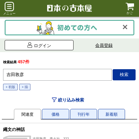
かご
メニュー
会員登録
ログイン
457件
検索結果
+ 初版
+ 揃
絞り込み検索
関連度
価格
刊行年
新着順
繩文の神話
吉田敦彦、青土社、322