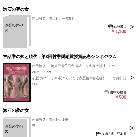
漱石の夢の女
吉田敦彦、青土社、平成6年
漱石の夢の
西秋書店
女
￥1,100
神話学の知と現代 : 第8回哲学奨励賞授賞記念シンポジウム
吉田敦彦, 山崎賞選考委員会 編著、河出書房新社、1984.1、
282p、20cm
初版 カバー（105頁ぐらいまで赤黒鉛筆書込線引 一カ所中割
れ）
書肆 秋櫻舎
￥500
漱石の夢の女
吉田敦彦、青土社、1994
帯
漱石の夢の
女
美術古書 亞本屋