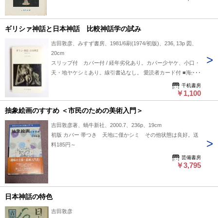
ギリシァ神話と日本神話 比較神話学の試み
吉田敦彦、みすず書房、1981/6刷(1974/初版)、236, 13p 図、
20cm
スリップ付 カバー付 / 経年劣化あり。カバー少ヤケ、小口・
天・地ヤケシミあり。線引書込なし。 愛読者カード付 ■海外
発送には対応していません
千机書房
￥1,100
抽象絵画のすすめ ＜市民のための美術入門＞
吉田敦彦著、蝸牛新社、2000.7、236p、19cm
初版 カバー 帯つき 天地に僅かシミ その他状態は良好。送
料185円～
芸備書房
￥3,795
日本神話の特色
吉田敦彦