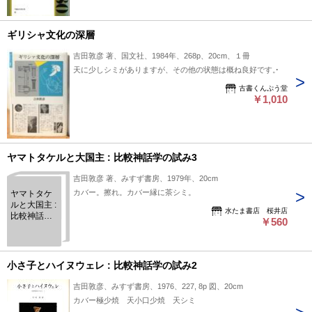
ギリシャ文化の深層
吉田敦彦 著、国文社、1984年、268p、20cm、１冊
天に少しシミがありますが、その他の状態は概ね良好です。
古書くんぷう堂
￥1,010
ヤマトタケルと大国主 : 比較神話学の試み3
吉田敦彦 著、みすず書房、1979年、20cm
カバー。擦れ。カバー縁に茶シミ。
ヤマトタケ
ルと大国主 :
水たま書店 桜井店
比較神話学
￥560
の試み3
小さ子とハイヌウェレ : 比較神話学の試み2
吉田敦彦、みすず書房、1976、227, 8p 図、20cm
カバー極少焼 天小口少焼 天シミ