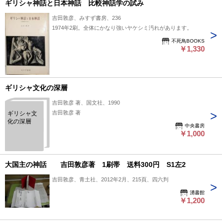
ギリシャ神話と日本神話 比較神話学の試み
吉田敦彦、みすず書房、236
1974年2刷。全体にかなり強いヤケシミ汚れがあります。
不死鳥BOOKS
￥1,330
ギリシャ文化の深層
吉田敦彦 著、国文社、1990
吉田敦彦 著
ギリシャ文
化の深層
中央書房
￥1,000
大国主の神話 吉田敦彦著 1刷帯 送料300円 S1左2
吉田敦彦、青土社、2012年2月、215頁、四六判
湧書館
￥1,200