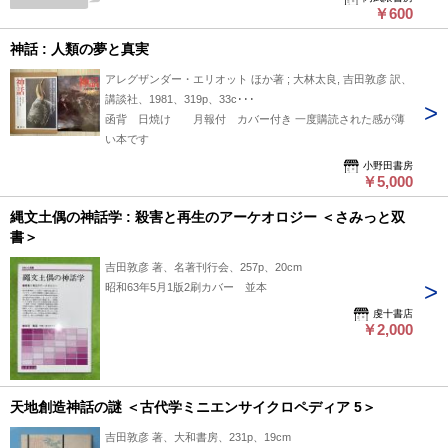
￥600
神話 : 人類の夢と真実
アレグザンダー・エリオット ほか著 ; 大林太良, 吉田敦彦 訳、
講談社、1981、319p、33c･･･
函背 日焼け 月報付 カバー付き 一度購読された感が薄
い本です
小野田書房
￥5,000
縄文土偶の神話学 : 殺害と再生のアーケオロジー ＜さみっと双
書＞
吉田敦彦 著、名著刊行会、257p、20cm
昭和63年5月1版2刷カバー 並本
虔十書店
￥2,000
天地創造神話の謎 ＜古代学ミニエンサイクロペディア 5＞
吉田敦彦 著、大和書房、231p、19cm