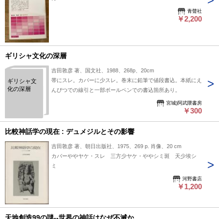
青聲社
￥2,200
ギリシャ文化の深層
吉田敦彦 著、国文社、1988、268p、20cm
帯にスレ。カバーに少スレ。巻末に鉛筆で値段書込。本紙にえ
ギリシャ文
化の深層
んぴつでの線引と一部ボールペンでの書込箇所あり。
宮城)阿武隈書房
￥300
比較神話学の現在 : デュメジルとその影響
吉田敦彦 著、朝日出版社、1975、269 p. 肖像、20 cm
カバーややヤケ・スレ 三方少ヤケ・ややシミ斑 天少埃シ
ミ
河野書店
￥1,200
天地創造99の謎--世界の神話はなぜ不滅か