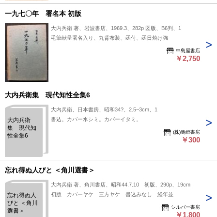
一九七〇年 署名本 初版
大内兵衛 著、岩波書店、1969.3、282p 図版、B6判、1
毛筆献呈署名入り、丸背布装、函付、函日焼け強
中島屋書店
￥2,750
大内兵衛集 現代知性全集6
大内兵衛、日本書房、昭和34?、2.5~3cm、1
書込。カバー水シミ。カバーイタミ。
大内兵衛
集 現代知
(株)馬燈書房
性全集6
￥300
忘れ得ぬ人びと ＜角川選書＞
大内兵衛 著、角川書店、昭和44.7.10 初版、290p、19cm
初版 カバーヤケ 三方ヤケ 書込みなし 経年並
忘れ得ぬ人
びと ＜角川
シルバー書房
選書＞
￥1,800