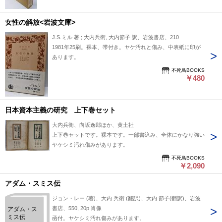
女性の解放<岩波文庫>
J.S.ミル 著 ; 大内兵衛, 大内節子 訳、岩波書店、210
1981年25刷。裸本、帯付き。ヤケ汚れと傷み、中表紙に印が
あります。
不死鳥BOOKS
￥480
日本資本主義の研究 上下巻セット
大内兵衛、向坂逸郎ほか、黄土社
上下巻セットです。裸本です。一部書込み、全体にかなり強い
ヤケシミ汚れ傷みがあります。
不死鳥BOOKS
￥2,090
アダム・スミス伝
ジョン・レー (著)、大内 兵衛 (翻訳)、大内 節子(翻訳)、岩波
書店、550, 20p 肖像
アダム・ス
ミス伝
函付。ヤケシミ汚れ傷みがあります。