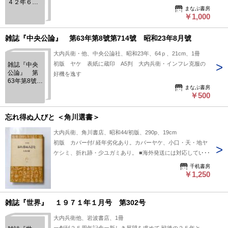
４２年６月
まなぶ書房
号 第２５
￥1,000
９号
雑誌『中央公論』 第63年第8號第714號 昭和23年8月號
大内兵衛・他、中央公論社、昭和23年、64ｐ、21cm、1冊
初版 ヤケ 表紙に蔵印 A5判 大内兵衛・インフレ克服の
雑誌『中央
公論』 第
好機を逸す
63年第8號第
まなぶ書房
714號 昭和
￥500
23年8月號
忘れ得ぬ人びと ＜角川選書＞
大内兵衛、角川書店、昭和44/初版、290p、19cm
初版 カバー付/ 経年劣化あり。カバーヤケ、小口・天・地ヤ
ケシミ、折れ跡・少ユガミあり。 ■海外発送には対応していま
せん
千机書房
￥1,250
雑誌『世界』 １９７１年１月号 第302号
大内兵衛他、岩波書店、1冊