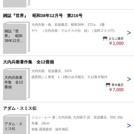
雑誌『世界』 昭和38年12月号 第216号
大内兵衛・他、岩波書店、昭和38年、272ｐ、1冊
ヤケ （大内兵衛・マルクス小伝 続）（送料２５０円）
雑誌『世
界』 昭和
まなぶ書房
38年12月
￥1,000
号 第216号
大内兵衛著作集 全12冊揃
大内兵衛、岩波書店、1974
函背焼シミ巻有 1・2巻のみ月報欠 3-12巻月報付
大内兵衛著
作集 全12
青木書店
冊揃
￥7,000
アダム・スミス伝
ジョン・レー 著 ; 大内兵衛, 大内節子 訳、岩波書店、550, 20p
肖像、19cm
アダム・ス
ミス伝
初版 函瑕疵有 経年相応