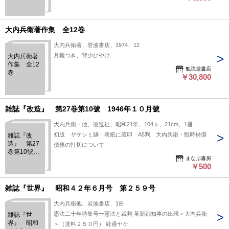
大内兵衛著作集 全12巻
大内兵衛著、岩波書店、1974、12
月報つき、背少ひやけ
大内兵衛著
作集 全12
勉強堂書店
巻
￥30,800
雑誌『改造』 第27巻第10號 1946年１０月號
大内兵衛・他、改造社、昭和21年、104ｐ、21cm、1冊
初版 ヤケシミ跡 表紙に蔵印 A5判 大内兵衛・戦時補償
雑誌『改
造』 第27
債務の打切について
巻第10號
まなぶ書房
1946年１０
￥500
月號
雑誌『世界』 昭和４２年６月号 第２５９号
大内兵衛他、岩波書店、1冊
憲法二十年特集号ー憲法と裁判 革新都知事の出現＜大内兵衛
雑誌『世
界』 昭和
＞（送料２５０円） 経過ヤケ