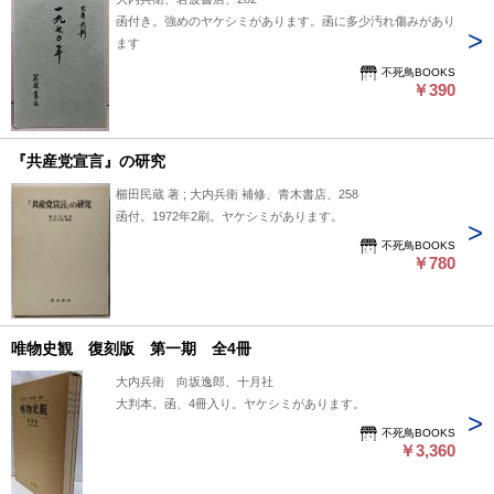
函付き。強めのヤケシミがあります。函に多少汚れ傷みがあり
ます
不死鳥BOOKS
￥390
『共産党宣言』の研究
櫛田民蔵 著 ; 大内兵衛 補修、青木書店、258
函付。1972年2刷。ヤケシミがあります。
不死鳥BOOKS
￥780
唯物史観 復刻版 第一期 全4冊
大内兵衛 向坂逸郎、十月社
大判本。函、4冊入り。ヤケシミがあります。
不死鳥BOOKS
￥3,360