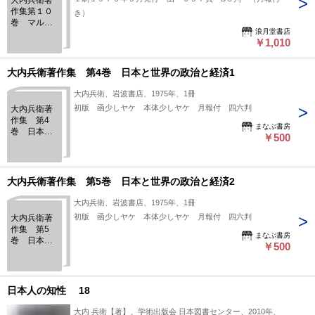
大内兵衛著
作集第１０
き）
巻 マルク
浪月堂書店
ス エンゲ
￥1,010
ルス レー
ニン
大内兵衛著作集 第4巻 日本と世界の政治と経済1
大内兵衛、岩波書店、1975年、1冊
初版 函少しヤケ 本体少しヤケ 月報付 四六判
大内兵衛著
作集 第4
まなぶ書房
巻 日本と
￥500
世界の政治
と経済1
大内兵衛著作集 第5巻 日本と世界の政治と経済2
大内兵衛、岩波書店、1975年、1冊
初版 函少しヤケ 本体少しヤケ 月報付 四六判
大内兵衛著
作集 第5
まなぶ書房
巻 日本と
￥500
世界の政治
と経済2
日本人の知性 18
大内 兵衛【著】、学術出版会 日本図書センター、2010年、