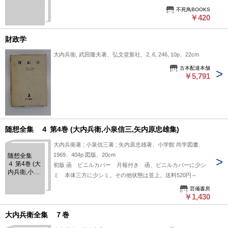
不死鳥BOOKS
￥420
財政学
大内兵衛, 武田隆夫著、弘文堂新社、2, 6, 246, 10p、22cm
古本配達本舗
￥5,791
随想全集 ４ 第4巻 (大内兵衛,小泉信三,矢内原忠雄集)
大内兵衛著 ; 小泉信三著 ; 矢内原忠雄著、小学館 尚学図書、
1969、404p 図版、20cm
随想全集
４ 第4巻 (大
初版 函 ビニルカバー 月報付き 函、ビニルカバーに少シ
内兵衛,小泉
ミ 本体三方に少シミ。その他状態は並上。送料520円～
信三,矢内原
忠雄集)
芸備書房
￥1,430
大内兵衛全集 ７巻