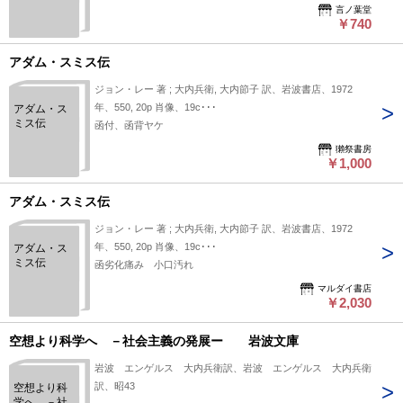
言ノ葉堂
￥740
アダム・スミス伝
ジョン・レー 著 ; 大内兵衛, 大内節子 訳、岩波書店、1972
年、550, 20p 肖像、19c･･･
アダム・ス
ミス伝
函付、函背ヤケ
獺祭書房
￥1,000
アダム・スミス伝
ジョン・レー 著 ; 大内兵衛, 大内節子 訳、岩波書店、1972
年、550, 20p 肖像、19c･･･
アダム・ス
ミス伝
函劣化痛み 小口汚れ
マルダイ書店
￥2,030
空想より科学へ －社会主義の発展ー 岩波文庫
岩波 エンゲルス 大内兵衛訳、岩波 エンゲルス 大内兵衛
訳、昭43
空想より科
学へ －社