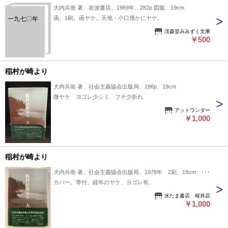
大内兵衛 著、岩波書店、1969年、282p 図版、19cm
函、1刷。函ヤケ。天地・小口僅かにヤケ。
一九七〇年
渓森堂みみずく文庫
￥500
稲村が崎より
大内兵衛 著、社会主義協会出版局、196p、19cm
微ヤケ ヨゴレ少シミ フチ少折れ
アットワンダー
￥1,000
稲村が崎より
大内兵衛 著、社会主義協会出版局、1978年 2刷、19cm、1冊
カバー。帯付。経年のヤケ、ヨゴレ有。
水たま書店 桜井店
￥1,000