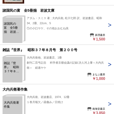
諸国民の富 全5冊揃 岩波文庫
アダム・スミス 著 ; 大内兵衛, 松川七郎 訳、岩波書店、昭和
34、2冊、22cm、5
諸国民の
富 全5冊
①の小口ヤケ、その他おおむね良
揃 岩波文
真理書房
庫
￥1,500
雑誌『世界』 昭和３７年８月号 第２００号
大内兵衛他、岩波書店、1冊
創刊二百号記念 科学者京都会議の記録 詩人河上肇＜大内兵
雑誌『世
界』 昭和
衛＞ 経過ヤケ
３７年８月
まなぶ書房
号 第２０
￥1,000
０号
大内兵衛著作集
大内兵衛、岩波書店、1974、12冊
１巻月報欠／函傷み／日焼け
大内兵衛著
作集
南海堂書店
￥3,850