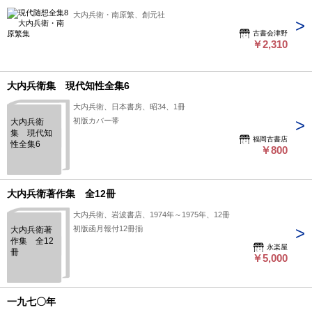
大内兵衛・南原繁、創元社
古書会津野
￥2,310
大内兵衛集 現代知性全集6
大内兵衛、日本書房、昭34、1冊
初版カバー帯
大内兵衛
集 現代知
福岡古書店
性全集6
￥800
大内兵衛著作集 全12冊
大内兵衛、岩波書店、1974年～1975年、12冊
初版函月報付12冊揃
大内兵衛著
作集 全12
永楽屋
冊
￥5,000
一九七〇年