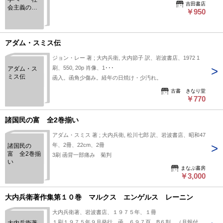
吉田書店
会主義の発
￥950
展ー 岩
波文庫
アダム・スミス伝
ジョン・レー 著 ; 大内兵衛, 大内節子 訳、岩波書店、1972 1
刷、550, 20p 肖像、1･･･
アダム・ス
ミス伝
函入。函角少傷み。経年の日焼け・少汚れ。
古書 きなり堂
￥770
諸国民の富 全2巻揃い
アダム・スミス 著 ; 大内兵衛, 松川七郎 訳、岩波書店、昭和47
年、2冊、22cm、2冊
諸国民の
富 全2巻揃
3刷 函背一部痛み 菊判
い
まなぶ書房
￥3,000
大内兵衛著作集第１０巻 マルクス エンゲルス レーニン
大内兵衛著、岩波書店、１９７５年、１冊
１刷１９７５年９月発行 函 ６９７頁 B６判 （月報付