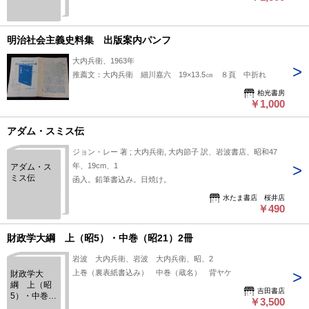
明治社会主義史料集 出版案内パンフ
大内兵衛、1963年
推薦文：大内兵衛 細川嘉六 19×13.5㎝ ８頁 中折れ
柏光書房
￥1,000
アダム・スミス伝
ジョン・レー 著 ; 大内兵衛, 大内節子 訳、岩波書店、昭和47
年、19cm、1
アダム・ス
ミス伝
函入。鉛筆書込み。日焼け。
水たま書店 桜井店
￥490
財政学大綱 上（昭5）・中巻（昭21）2冊
岩波 大内兵衛、岩波 大内兵衛、昭、2
上巻（裏表紙書込み） 中巻（蔵名） 背ヤケ
財政学大
綱 上（昭
吉田書店
5）・中巻
￥3,500
（昭21）2冊