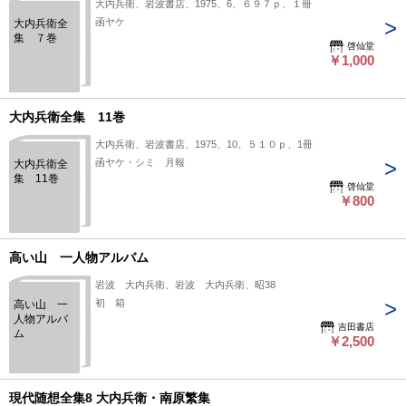
大内兵衛、岩波書店、1975、6、６９７ｐ、１冊
函ヤケ
大内兵衛全
集 ７巻
啓仙堂
￥1,000
大内兵衛全集 11巻
大内兵衛、岩波書店、1975、10、５１０ｐ、1冊
函ヤケ・シミ 月報
大内兵衛全
集 11巻
啓仙堂
￥800
高い山 一人物アルバム
岩波 大内兵衛、岩波 大内兵衛、昭38
初 箱
高い山 一
人物アルバ
吉田書店
ム
￥2,500
現代随想全集8 大内兵衛・南原繁集