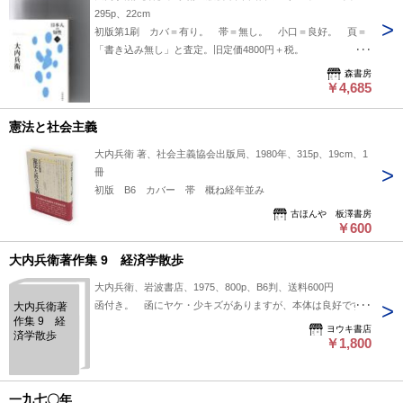
295p、22cm
初版第1刷 カバ＝有り。 帯＝無し。 小口＝良好。 頁＝
「書き込み無し」と査定。旧定価4800円＋税。
‐‐‐‐‐‐‐‐‐‐‐‐‐‐‐‐‐‐‐‐‐‐‐‐ 本品は送料込みの価格です。(国内限定)
森書房
￥4,685
憲法と社会主義
大内兵衛 著、社会主義協会出版局、1980年、315p、19cm、1
冊
初版 B6 カバー 帯 概ね経年並み
古ほんや 板澤書房
￥600
大内兵衛著作集 9 経済学散歩
大内兵衛、岩波書店、1975、800p、B6判、送料600円
函付き。 函にヤケ・少キズがありますが、本体は良好です。
大内兵衛著
作集 9 経
ヨウキ書店
済学散歩
￥1,800
一九七〇年