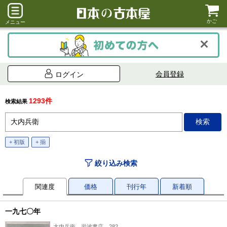
かご
メニュー
会員登録
ログイン
1293件
検索結果
+ 初版
+ 揃
絞り込み検索
関連度
価格
刊行年
新着順
一九七〇年
大内兵衛、岩波書店、282