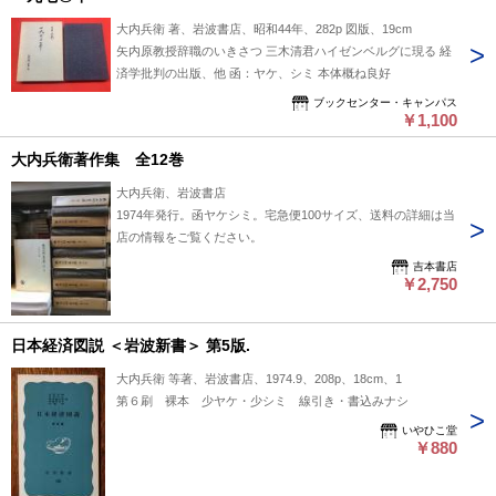
大内兵衛 著、岩波書店、昭和44年、282p 図版、19cm
矢内原教授辞職のいきさつ 三木清君ハイゼンベルグに現る 経
済学批判の出版、他 函：ヤケ、シミ 本体概ね良好
ブックセンター・キャンパス
￥1,100
大内兵衛著作集 全12巻
大内兵衛、岩波書店
1974年発行。函ヤケシミ。宅急便100サイズ、送料の詳細は当
店の情報をご覧ください。
吉本書店
￥2,750
日本経済図説 ＜岩波新書＞ 第5版.
大内兵衛 等著、岩波書店、1974.9、208p、18cm、1
第６刷 裸本 少ヤケ・少シミ 線引き・書込みナシ
いやひこ堂
￥880