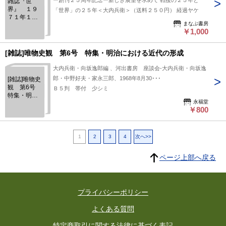
ー創刊２５周年記念ー新しき展望を求めて 戦後の２５年と
雑誌『世
界』 １９
「世界」の２５年＜大内兵衛＞（送料２５０円） 経過ヤケ
７１年１月
まなぶ書房
号 第302号
￥1,000
[雑誌]唯物史観 第6号 特集・明治における近代の形成
大内兵衛・向坂逸郎編 、河出書房 座談会-大内兵衛・向坂逸
郎・中野好夫・家永三郎、1968年8月30･･･
[雑誌]唯物史
観 第6号
Ｂ５判 帯付 少シミ
特集・明治
永福堂
における近
￥800
代の形成
1
2
3
4
次へ>>
ページ上部へ戻る
プライバシーポリシー
よくある質問
特定商取引に関する法律に基づく表記