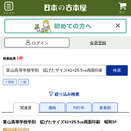
かご
メニュー
会員登録
ログイン
1件
検索結果
+ 初版
+ 揃
絞り込み検索
関連度
価格
刊行年
新着順
富山高等学校学則 拡げたサイズ41×25.5㎝両面印刷 昭和3年