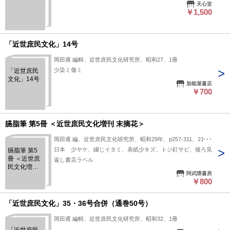
天心堂
￥1,500
「近世庶民文化」14号
岡田甫 編輯、近世庶民文化研究所、昭和27、1冊
少染ミ傷ミ
「近世庶民
文化」14号
加能屋書店
￥700
臙脂筆 第5冊 ＜近世庶民文化増刊 末摘花＞
岡田甫 編、近世庶民文化研究所、昭和29年、p257-311、21cm
日本 少ヤケ、綴じイタミ、表紙少キズ、トジ釘サビ、後ろ見
臙脂筆 第5
冊 ＜近世庶
返し書店ラベル
民文化増刊
阿武隈書房
末摘花＞
￥800
「近世庶民文化」35・36号合併（通巻50号）
岡田甫 編輯、近世庶民文化研究所、昭和32、1冊