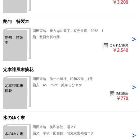
￥3,200
艶句 特製本
岡田甫編、棟方志功装丁、有光書房、1962、1
函、数頁角折れ跡
艶句 特製
本
こもれび書房
￥2,540
定本誹風末摘花
岡田甫編、第一出版社、昭和27年、1冊
函入 A5 252P 経年古びヤケ
定本誹風末
摘花
西秋書店
￥770
水のゆく末
岡田甫編、美和書院、昭２８
函欠 学校・図書館・研究家用補遺つき
水のゆく末