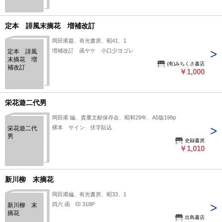
定本 誹風末摘花 増補改訂
岡田甫篇、有光書房、昭41、1
増補改訂 函ヤケ 小口少ヨゴレ
定本 誹風
末摘花 増
(有)みちくさ書店
補改訂
￥1,000
栄花遊二代男
岡田甫 編、貴重文献保存会、昭和29年、A5版198p
裸本 サイン 伏字貼込
栄花遊二代
男
史録書房
￥1,010
新川柳 末摘花
岡田甫編、有光書房、昭33、1
四六 函 印 318P
新川柳 末
摘花
出島書店