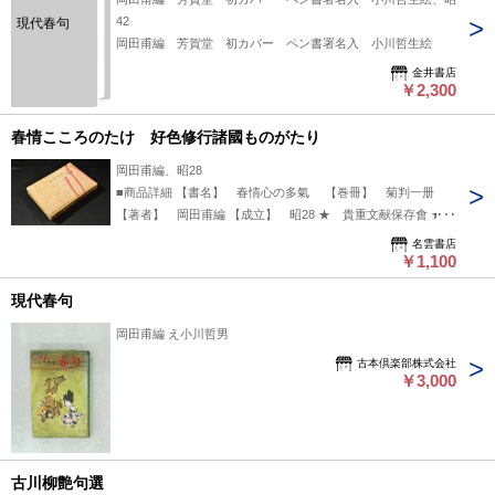
42
現代春句
岡田甫編 芳賀堂 初カバー ペン書署名入 小川哲生絵
金井書店
￥2,300
春情こころのたけ 好色修行諸國ものがたり
岡田甫編、昭28
■商品詳細 【書名】 春情心の多氣 【巻冊】 菊判一册
【著者】 岡田甫編 【成立】 昭28 ★ 貴重文献保存會 ★
紅鶴版
名雲書店
￥1,100
現代春句
岡田甫編 え小川哲男
古本倶楽部株式会社
￥3,000
古川柳艶句選