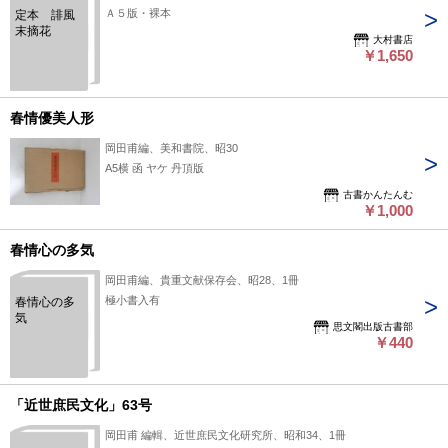
Ａ５版・裸本
定本 誹風
末摘花
大村書店
￥1,650
春情優美人形
岡田甫編、美和書院、昭30
A5横 函 ヤケ 丹頂版
古書かんたんむ
￥1,000
春情心の多気
岡田甫編、貴重文献保存会、昭28、1冊
極小書入有
春情心の多
気
思文閣出版古書部
￥440
「近世庶民文化」63号
岡田甫 編輯、近世庶民文化研究所、昭和34、1冊