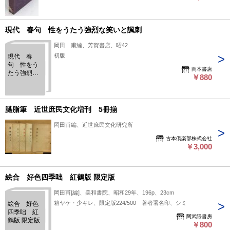
集め、文芸愛好者に広く親しまれている。 状態：
現代 春句 性をうたう強烈な笑いと諷刺
岡田 甫編、芳賀書店、昭42
初版
現代 春
句 性をう
岡本書店
たう強烈な
￥880
笑いと諷
刺
臙脂筆 近世庶民文化増刊 5冊揃
岡田甫編、近世庶民文化研究所
古本倶楽部株式会社
￥3,000
絵合 好色四季咄 紅鶴版 限定版
岡田甫[編]、美和書院、昭和29年、196p、23cm
箱ヤケ・少キレ、限定版224/500 著者署名印、シミ
絵合 好色
四季咄 紅
阿武隈書房
鶴版 限定版
￥800