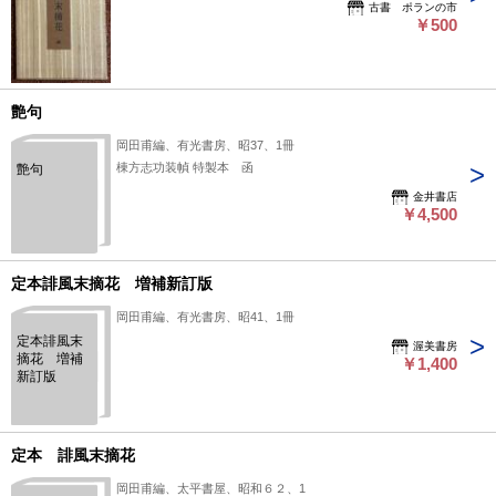
古書 ポランの市
￥500
艶句
岡田甫編、有光書房、昭37、1冊
棟方志功装幀 特製本 函
艶句
金井書店
￥4,500
定本誹風末摘花 増補新訂版
岡田甫編、有光書房、昭41、1冊
定本誹風末
渥美書房
摘花 増補
￥1,400
新訂版
定本 誹風末摘花
岡田甫編、太平書屋、昭和６２、1