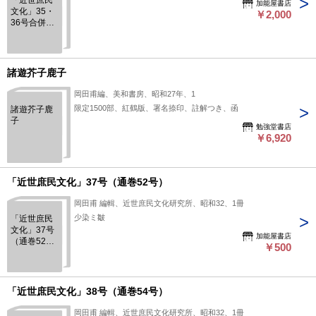
「近世庶民
加能屋書店
文化」35・
￥2,000
36号合併
（通巻50
号）
諸遊芥子鹿子
岡田甫編、美和書房、昭和27年、1
限定1500部、紅鶴版、署名捺印、註解つき、函
諸遊芥子鹿
子
勉強堂書店
￥6,920
「近世庶民文化」37号（通巻52号）
岡田甫 編輯、近世庶民文化研究所、昭和32、1冊
少染ミ皺
「近世庶民
文化」37号
加能屋書店
（通巻52
￥500
号）
「近世庶民文化」38号（通巻54号）
岡田甫 編輯、近世庶民文化研究所、昭和32、1冊