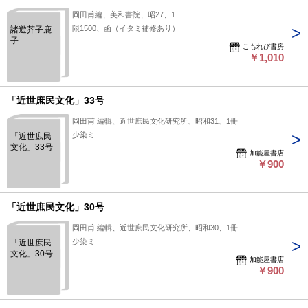
岡田甫編、美和書院、昭27、1
限1500、函（イタミ補修あり）
諸遊芥子鹿
子
こもれび書房
￥1,010
「近世庶民文化」33号
岡田甫 編輯、近世庶民文化研究所、昭和31、1冊
少染ミ
「近世庶民
文化」33号
加能屋書店
￥900
「近世庶民文化」30号
岡田甫 編輯、近世庶民文化研究所、昭和30、1冊
少染ミ
「近世庶民
文化」30号
加能屋書店
￥900