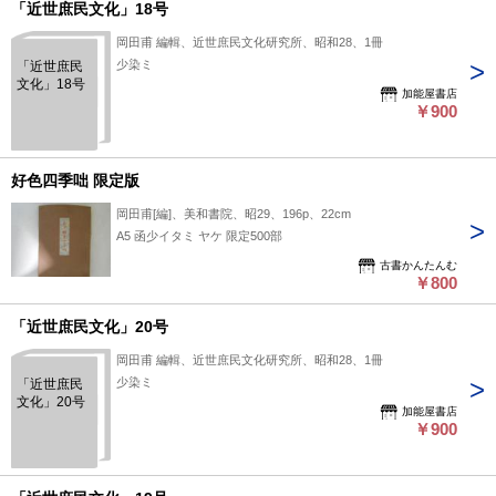
「近世庶民文化」18号
岡田甫 編輯、近世庶民文化研究所、昭和28、1冊
少染ミ
「近世庶民
文化」18号
加能屋書店
￥900
好色四季咄 限定版
岡田甫[編]、美和書院、昭29、196p、22cm
A5 函少イタミ ヤケ 限定500部
古書かんたんむ
￥800
「近世庶民文化」20号
岡田甫 編輯、近世庶民文化研究所、昭和28、1冊
少染ミ
「近世庶民
文化」20号
加能屋書店
￥900