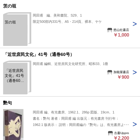
茨の垣
岡田甫 編、美和書院、S29、1
限定500部内331号、A5・214頁、裸本、ヤケ
茨の垣
悠山社書店
￥1,000
「近世庶民文化」41号（通巻60号）
岡田甫 編輯、近世庶民文化研究所、昭和33、1冊
「近世庶民
加能屋書店
文化」41号
￥900
（通巻60
号）
艷句
岡田甫 編、有光書房、1962.1、286p 図版、19cm、1
書名：艷句 著者：岡田甫 編 出版元：有光書房 刊行年：
1962.1 版表示： 説明：岡田甫編の『艷句』は、有光書房より
1962年1月に刊行された作品集で、艶やかで魅力的な句を編纂
古書Uppro
している。日本の伝統的な和歌や俳句の中で情感豊かな表現を
￥2,200