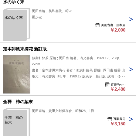
水のゆく末
岡田甫編、美和書院、昭28
函少破
水のゆく末
美術古書 亞本屋
￥2,000
定本誹風末摘花 新訂版.
似実軒酔茶 原編 ; 岡田甫 編著、有光書房、1969.12、258p、
22cm
書名：定本誹風末摘花 著者：似実軒酔茶 原編 ; 岡田甫 編著 出
版元：有光書房 刊行年：1969.12 版表示：新訂版. 説明：似実
軒酔茶原編、岡田甫編著『定本誹風末摘花』は有光書房刊
古書Uppro
1969年12月の新訂版で、江戸時代の洒落と軽口を集成した狂
￥2,480
歌集の定本として知られている。江戸文化研究や国文学史の重
要資料として、洒落文化の魅力を伝えている。 状態：カバー
全釋 柿の葉末
岡田甫編、貴重文献保存會、昭和28、1冊
全釋 柿の
万葉書房
葉末
￥3,150