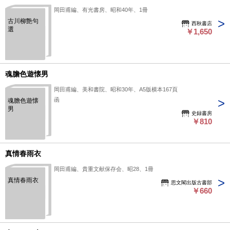
岡田甫編、有光書房、昭和40年、1冊
古川柳艶句
西秋書店
選
￥1,650
魂膽色遊懐男
岡田甫編、美和書院、昭和30年、A5版横本167頁
函
魂膽色遊懐
男
史録書房
￥810
真情春雨衣
岡田甫編、貴重文献保存会、昭28、1冊
真情春雨衣
思文閣出版古書部
￥660