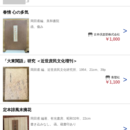
春情 心の多気
岡田甫編、美和書院
函、傷み
古本倶楽部株式会社
￥1,000
「大東閨語」研究 ＜近世庶民文化増刊＞
岡田甫 編、近世庶民文化研究所、1954、21cm、39p
青聲社
￥1,100
定本誹風末摘花
岡田甫 編著、有光書房、昭和32年、22cm
書き込みなし。 函。蔵書印あり