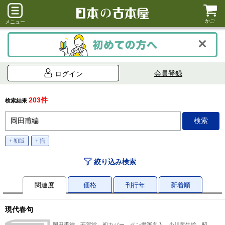
かご
メニュー
会員登録
ログイン
203件
検索結果
+ 初版
+ 揃
絞り込み検索
関連度
価格
刊行年
新着順
現代春句
岡田甫編 芳賀堂 初カバー ペン書署名入 小川哲生絵、昭