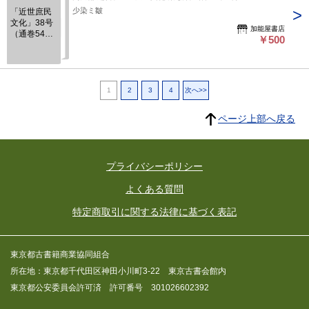
少染ミ皺
「近世庶民
文化」38号
加能屋書店
（通巻54
￥500
号）
1
2
3
4
次へ>>
ページ上部へ戻る
プライバシーポリシー
よくある質問
特定商取引に関する法律に基づく表記
東京都古書籍商業協同組合
所在地：東京都千代田区神田小川町3-22 東京古書会館内
東京都公安委員会許可済 許可番号 301026602392