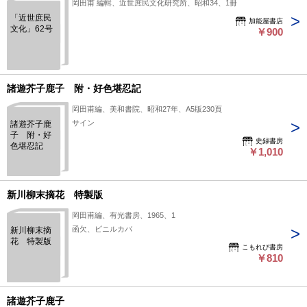
岡田甫 編輯、近世庶民文化研究所、昭和34、1冊
「近世庶民
加能屋書店
文化」62号
￥900
諸遊芥子鹿子 附・好色堪忍記
岡田甫編、美和書院、昭和27年、A5版230頁
サイン
諸遊芥子鹿
子 附・好
史録書房
色堪忍記
￥1,010
新川柳末摘花 特製版
岡田甫編、有光書房、1965、1
函欠、ビニルカバ
新川柳末摘
花 特製版
こもれび書房
￥810
諸遊芥子鹿子