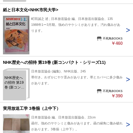
紙と日本文化<NHK市民大学>
町田誠之 述 ; 日本放送協会 編、日本放送出版協会、135
1988年1ー3月期。強めのヤケシミがあります。汚れ傷みがあ
ります。
不死鳥BOOKS
￥460
NHK歴史への招待 第19巻 (新コンパクト・シリーズ11)
日本放送協会 (編集)、NHK出版、245
帯付き。わずかにヤケ歪みがあります。帯とカバーに多少傷み
NHK歴史へ
の招待 第19
があります。
巻 (新コンパ
不死鳥BOOKS
クト・シリ
￥390
ーズ11)
実用放送工学 3巻揃（上中下）
日本放送協会 編、日本放送出版協会、22cm
函付。強めのヤケシミと傷みがあります。函の縁角に傷み破れ
があります。3巻揃（上中下）。