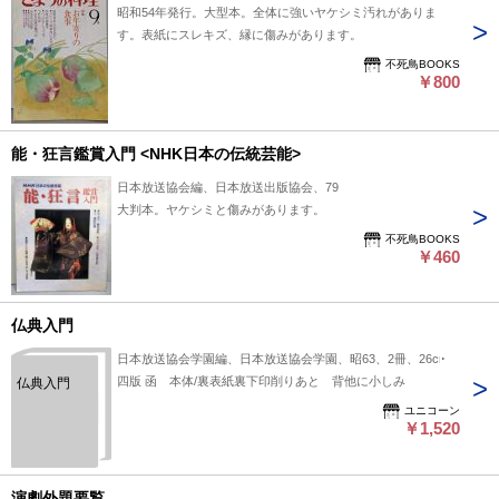
昭和54年発行。大型本。全体に強いヤケシミ汚れがありま
す。表紙にスレキズ、縁に傷みがあります。
不死鳥BOOKS
￥800
能・狂言鑑賞入門 <NHK日本の伝統芸能>
日本放送協会編、日本放送出版協会、79
大判本。ヤケシミと傷みがあります。
不死鳥BOOKS
￥460
仏典入門
日本放送協会学園編、日本放送協会学園、昭63、2冊、26cm
四版 函 本体/裏表紙裏下印削りあと 背他に小しみ
仏典入門
ユニコーン
￥1,520
演劇外題要覧