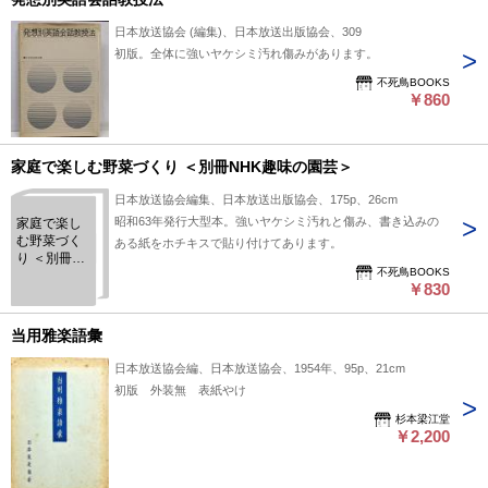
日本放送協会 (編集)、日本放送出版協会、309
初版。全体に強いヤケシミ汚れ傷みがあります。
不死鳥BOOKS
￥860
家庭で楽しむ野菜づくり ＜別冊NHK趣味の園芸＞
日本放送協会編集、日本放送出版協会、175p、26cm
昭和63年発行大型本。強いヤケシミ汚れと傷み、書き込みの
家庭で楽し
む野菜づく
ある紙をホチキスで貼り付けてあります。
り ＜別冊
不死鳥BOOKS
NHK趣味の
￥830
園芸＞
当用雅楽語彙
日本放送協会編、日本放送協会、1954年、95p、21cm
初版 外装無 表紙やけ
杉本梁江堂
￥2,200