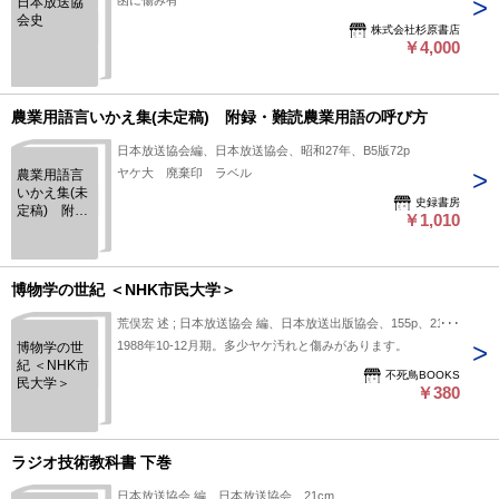
函に傷み有
日本放送協
会史
株式会社杉原書店
￥4,000
農業用語言いかえ集(未定稿) 附録・難読農業用語の呼び方
日本放送協会編、日本放送協会、昭和27年、B5版72p
ヤケ大 廃棄印 ラベル
農業用語言
いかえ集(未
史録書房
定稿) 附
￥1,010
録・難読農
業用語の呼
び方
博物学の世紀 ＜NHK市民大学＞
荒俣宏 述 ; 日本放送協会 編、日本放送出版協会、155p、21cm
1988年10-12月期。多少ヤケ汚れと傷みがあります。
博物学の世
紀 ＜NHK市
不死鳥BOOKS
民大学＞
￥380
ラジオ技術教科書 下巻
日本放送協会 編、日本放送協会、21cm