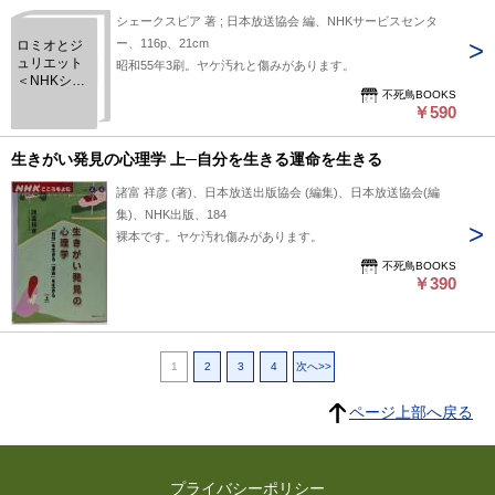
シェークスピア 著 ; 日本放送協会 編、NHKサービスセンタ
ー、116p、21cm
ロミオとジ
ュリエット
昭和55年3刷。ヤケ汚れと傷みがあります。
＜NHKシェ
不死鳥BOOKS
ークスピア
￥590
劇場＞
生きがい発見の心理学 上─自分を生きる運命を生きる
諸富 祥彦 (著)、日本放送出版協会 (編集)、日本放送協会(編
集)、NHK出版、184
裸本です。ヤケ汚れ傷みがあります。
不死鳥BOOKS
￥390
1
2
3
4
次へ>>
ページ上部へ戻る
プライバシーポリシー