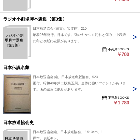
ラジオ小劇場脚本選集〈第3集〉
日本放送協会 (編集)、宝文館、210
昭和26年発行。裸本です。強いヤケシミ汚れと傷み、中表紙
ラジオ小劇
場脚本選集
に印と表紙に破損があります。
〈第3集〉
不死鳥BOOKS
￥780
日本伝説名彙
日本放送協会 編、日本放送出版協会、523
函付。昭和49年第二版第五刷。全体に強いヤケシミがありま
す。函の縁角に傷みがあります。
不死鳥BOOKS
￥1,780
日本放送協会史
日本放送協会編、日本放送協会、2.5~3cm、1
裸本。表紙キレ。
日本放送協