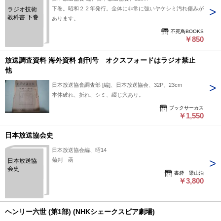
下巻。昭和２２年発行。全体に非常に強いヤケシミ汚れ傷みが
ラジオ技術
教科書 下巻
あります。
不死鳥BOOKS
￥850
放送調査資料 海外資料 創刊号 オクスフォードはラジオ禁止
他
日本放送協會調査部 [編]、日本放送協会、32P、23cm
本体破れ、折れ、シミ、綴じ穴あり。
ブックサーカス
￥1,550
日本放送協会史
日本放送協会編、昭14
菊判 函
日本放送協
会史
書砦 梁山泊
￥3,800
ヘンリー六世 (第1部) (NHKシェークスピア劇場)