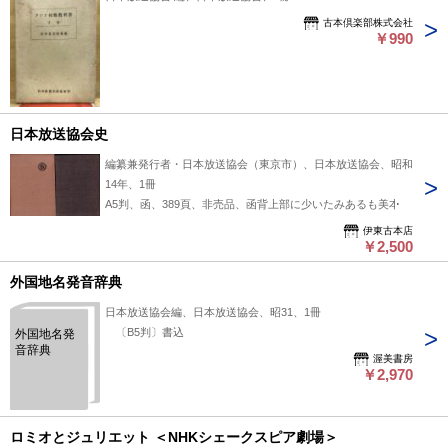
古本倶楽部株式会社
￥990
日本放送協会史
編纂兼発行者・日本放送協会（東京市）、日本放送協会、昭和
14年、1冊
A5判、函、389頁、非売品、函背上部に少いたみあるも美本
伊東古本店
￥2,500
外国地名発音辞典
日本放送協会編、日本放送協会、昭31、1冊
〔B5判〕書込
外国地名発
音辞典
渥美書房
￥2,970
ロミオとジュリエット ＜NHKシェークスピア劇場＞