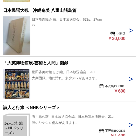
日本民謡大観 沖縄奄美 八重山諸島篇
日本放送協会 編、日本放送協会、672p、27cm
並
小雨堂
￥30,000
「大英博物館展-芸術と人間」図録
世田谷美術館 ほか編、日本放送協会、261
大判図録。地に汚れ、多少スレがあります。
不死鳥BOOKS
￥600
詩人と行旅 ＜NHKシリーズ＞
石川忠久著 ; 日本放送協会編、日本放送出版協会、21cm
強いヤケシミ傷みがあります。
詩人と行旅
＜NHKシリ
不死鳥BOOKS
ーズ＞
￥1,400