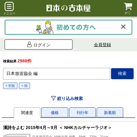
かご
メニュー
会員登録
ログイン
2988件
検索結果
+ 初版
+ 揃
絞り込み検索
関連度
価格
刊行年
新着順
漢詩をよむ 2015年4月～9月 ＜ NHKカルチャーラジオ＞
日本放送協会, NHK出版 編集、NHK、220p、21cm