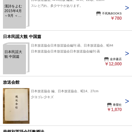
スレと汚れ、多少ヤケがあります。
漢詩をよむ
2015年4月
不死鳥BOOKS
～9月 ＜
￥780
NHKカルチ
ャーラジオ
＞
日本民謡大観 中国篇
日本放送協会日本放送協会編刊 函、日本放送協会、昭44
日本放送協会日本放送協会日本放送協会編刊 函
日本民謡大
観 中国篇
金井書店
￥12,000
放送会館
日本放送協会 編、日本放送協会、昭14、27cm
少ヨゴレ少キズ
青聲社
￥1,870
発想別英語会話教授法