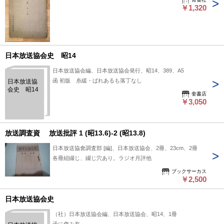
￥1,320
日本放送協会史 昭14
日本放送協会編、日本放送協会発行、昭14、389、A5
函 初版 糸緩・ばれあるも落丁なし
日本放送協
会史 昭14
奎書店
￥3,050
放送調査資 放送批評 1 (昭13.6)-2 (昭13.8)
日本放送協會調査部 [編]、日本放送協会、2冊、23cm、2冊
各冊紐綴じ、綴じ穴あり。ラジオ月評他
ブックサーカス
￥2,500
日本放送協会史
（社）日本放送協会編、日本放送協会、昭14、1冊