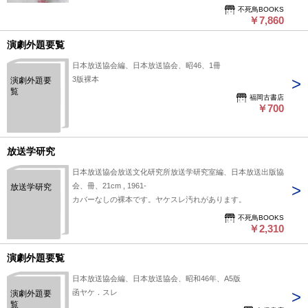
不死鳥BOOKS
￥7,860
演劇外題要覧
日本放送協会編、日本放送協会、昭46、1冊
3版裸本
演劇外題要
覧
福岡古書店
￥700
放送学研究
日本放送協会放送文化研究所放送学研究室編、日本放送出版協
会、冊、21cm , 1961-
放送学研究
カバーなしの裸本です。ヤケスレ汚れがあります。
不死鳥BOOKS
￥2,310
演劇外題要覧
日本放送協会編、日本放送協会、昭和46年、A5版
函ヤケ．スレ
演劇外題要
覧