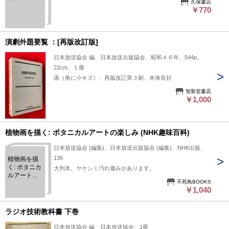
久保書店
￥770
演劇外題要覧 ：[再版改訂版]
日本放送協会 編、日本放送出版協会、昭和４６年、544p、
22cm、１冊
函（角に小キズ）、再版改訂第３刷、本体良好
智新堂書店
￥1,000
植物画を描く: ボタニカルアートの楽しみ (NHK趣味百科)
日本放送協会 (編集)、日本放送出版協会 (編集)、NHK出版、
136
植物画を描
く: ボタニカ
大判本。ヤケシミ汚れ傷みがあります。
ルアートの
不死鳥BOOKS
楽しみ (NHK
￥1,040
趣味百科)
ラジオ技術教科書 下巻
日本放送協会 編、日本放送協会、1冊