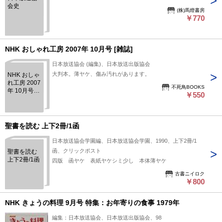
会史
(株)馬燈書房
￥770
NHK おしゃれ工房 2007年 10月号 [雑誌]
日本放送協会 (編集)、日本放送出版協会
大判本。薄ヤケ、傷み汚れがあります。
NHK おしゃ
れ工房 2007
不死鳥BOOKS
年 10月号
￥550
[雑誌]
聖書を読む 上下2冊/1函
日本放送協会学園編、日本放送協会学園、1990、上下2冊/1
函、クリックポスト
聖書を読む
上下2冊/1函
四版 函ヤケ 表紙ヤケシミ少し 本体薄ヤケ
古書ニイロク
￥800
NHK きょうの料理 9月号 特集：お年寄りの食事 1979年
編集：日本放送協会、日本放送出版協会、98