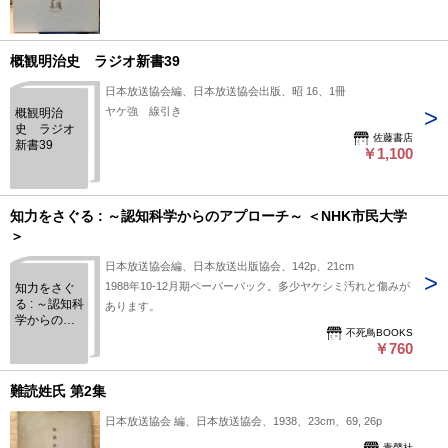
概観明治史 ラジオ新書39
日本放送協会編、日本放送協会出版、昭 16、1冊
ヤケ強 線引き
概観明治
史 ラジオ
佐藤書店
新書39
￥1,100
知力をさぐる : ～認知科学からのアプローチ～ ＜NHK市民大学
＞
日本放送協会編、日本放送出版協会、142p、21cm
1988年10-12月期ペーパーバック。多少ヤケシミ汚れと傷みが
知力をさぐ
る : ～認知科
あります。
学からのア
不死鳥BOOKS
プローチ～
￥760
＜NHK市民
大学＞
難読姓氏 第2集
日本放送協会 編、日本放送協会、1938、23cm、69, 26p
青聲社