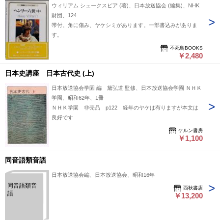
ウィリアム シェークスピア (著)、日本放送協会 (編集)、NHK
財団、124
帯付。角に傷み、ヤケシミがあります。一部書込みがありま
す。
不死鳥BOOKS
￥2,480
日本史講座 日本古代史 (上)
日本放送協会学園 編 黛弘道 監修、日本放送協会学園 ＮＨＫ
学園、昭和62年、1冊
ＮＨＫ学園 非売品 p122 経年のヤケは有りますが本文は
良好です
ケルン書房
￥1,100
同音語類音語
日本放送協会編、日本放送協会、昭和16年
同音語類音
西秋書店
語
￥13,200