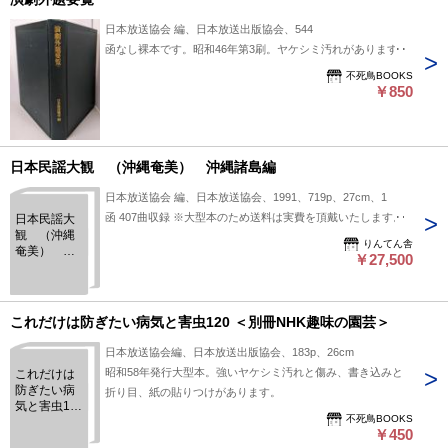
日本放送協会 編、日本放送出版協会、544
函なし裸本です。昭和46年第3刷。ヤケシミ汚れがあります。
不死鳥BOOKS
￥850
日本民謡大観 （沖縄奄美） 沖縄諸島編
日本放送協会 編、日本放送協会、1991、719p、27cm、1
函 407曲収録 ※大型本のため送料は実費を頂戴いたします。
日本民謡大
観 （沖縄
りんてん舎
奄美） 沖
￥27,500
縄諸島編
これだけは防ぎたい病気と害虫120 ＜別冊NHK趣味の園芸＞
日本放送協会編、日本放送出版協会、183p、26cm
昭和58年発行大型本。強いヤケシミ汚れと傷み、書き込みと
これだけは
防ぎたい病
折り目、紙の貼りつけがあります。
気と害虫120
不死鳥BOOKS
＜別冊NHK
￥450
趣味の園芸