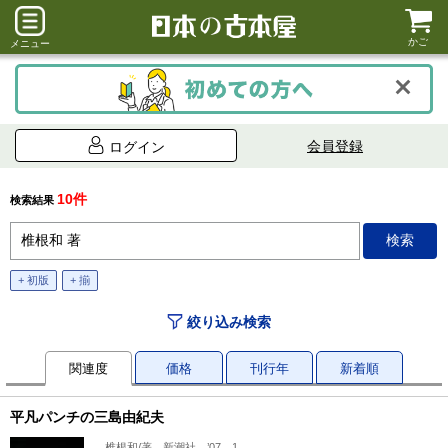
かご
メニュー
会員登録
ログイン
10件
検索結果
+ 初版
+ 揃
絞り込み検索
関連度
価格
刊行年
新着順
平凡パンチの三島由紀夫
椎根和/著 新潮社、’07、1