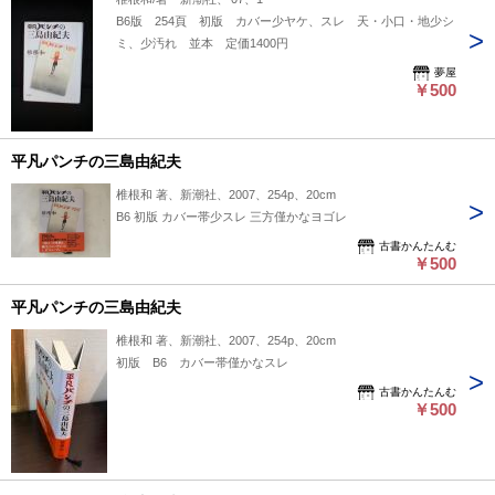
B6版 254頁 初版 カバー少ヤケ、スレ 天・小口・地少シ
ミ、少汚れ 並本 定価1400円
夢屋
￥500
平凡パンチの三島由紀夫
椎根和 著、新潮社、2007、254p、20cm
B6 初版 カバー帯少スレ 三方僅かなヨゴレ
古書かんたんむ
￥500
平凡パンチの三島由紀夫
椎根和 著、新潮社、2007、254p、20cm
初版 B6 カバー帯僅かなスレ
古書かんたんむ
￥500