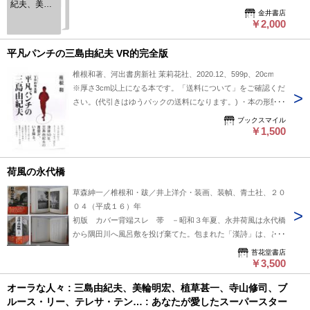
紀夫、美輪
金井書店
明宏、植草
￥2,000
甚一、寺山
修司、ブル
ース・リ
平凡パンチの三島由紀夫 VR的完全版
ー、テレ
サ・テン…-
椎根和著、河出書房新社 茉莉花社、2020.12、599p、20cm
-あなたが愛
※厚さ3cm以上になる本です。「送料について」をご確認くだ
したスーパ
さい。(代引きはゆうパックの送料になります。) ・本の形態：
ースター
ｔ、いま、
単行本ハードカバー ・サイズ：20×14cm ・ページ数：599p
ブックスマイル
再び、ふた
・発行年：2020年12月25日(初版) ・ISBN ：9784309922195
￥1,500
りっきりの
◆本の状態：非常に良い
時を。-
荷風の永代橋
草森紳一／椎根和・跋／井上洋介・装画、装幀、青土社、２０
０４（平成１６）年
初版 カバー背端スレ 帯 －昭和３年夏、永井荷風は永代橋
から隅田川へ風呂敷を投げ棄てた。包まれた「漢詩」は、どん
な思いを秘めていたのか－一大叙事詩『断腸亭日乗』に凝らさ
苔花堂書店
れた様ざまな仕掛けを「永代橋」の視点から、微に入り細を穿
￥3,500
って解きほぐし、明治・大正・昭和、日・米・仏を縦横無尽に
オーラな人々 : 三島由紀夫、美輪明宏、植草甚一、寺山修司、ブ
往還する時空の旅路。（帯文）
ルース・リー、テレサ・テン… : あなたが愛したスーパースター