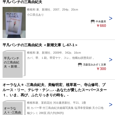
平凡パンチの三島由紀夫
椎根和 著、新潮社、2007、254p、20cm
小口茶点あり
中央書房
￥660
平凡パンチの三島由紀夫 ＜新潮文庫 し-67-1＞
椎根和 著、新潮社、2009年、342p、16cm
カバ、帯、１刷。帯背ヤケ、スレ。他概ね状態良好 。
平凡パンチ
の三島由紀
渓森堂みみずく文庫
夫 ＜新潮文
￥300
庫 し-67-1＞
オーラな人々 -三島由紀夫、美輪明宏、植草甚一、寺山修司、ブ
ルース・リー、テレサ・テン…- -あなたが愛したスーパースター
ｔ、いま、再び、ふたりっきりの時を。-
椎根和著、茉莉花社 河出書房新社、平21、1冊
初 カバー帯 付三島由紀夫秘蔵写真集 塩澤幸登装幀 天小口地
オーラな
人々 -三島由
極少シミ 288頁 四六判(B6判)