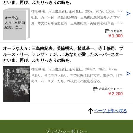
といま、再び、ふたりっきりの時を。
椎根和 著、河出書房新社 茉莉花社、2009、287p、18cm、1冊
初版 カバー付 単色口絵48頁：三島由紀夫関連モノクロ写
オーラな
人々 : 三島由
真 本文にも単色図版有 三島由紀夫・美輪明宏‣植草甚一
紀夫、美輪
他 （小口微ヤケ、若干の古色あるも概ね良好）
矢野書房
明宏、植草
￥1,000
甚一、寺山
修司、ブル
ース・リ
オーラな人々 : 三島由紀夫、美輪明宏、植草甚一、寺山修司、ブ
ー、テレ
ルース・リー、テレサ・テン… : あなたが愛したスーパースター
サ・テン… :
といま、再び、ふたりっきりの時を。
あなたが愛
したスーパ
椎根和 著、河出書房新社 茉莉花社、2009.2、287p、18cm
ースターと
いま、再
帯あり。帯にヨゴレあり。本の状態は良好です。世界の、日本
び、ふたり
のスーパースターたち、24人にその秘密を探る。
っきりの時
を。
古書追分コロニー
￥2,200
ページ上部へ戻る
プライバシーポリシー