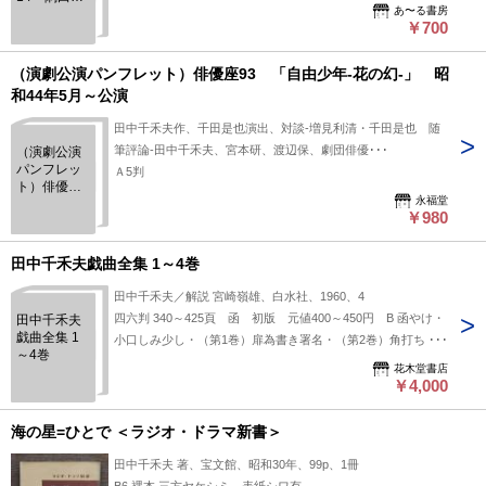
あ〜る書房
川・柿山伏
￥700
（演劇公演パンフレット）俳優座93 「自由少年-花の幻-」 昭
和44年5月～公演
田中千禾夫作、千田是也演出、対談-増見利清・千田是也 随
筆評論-田中千禾夫、宮本研、渡辺保、劇団俳優･･･
（演劇公演
パンフレッ
Ａ5判
ト）俳優座
永福堂
93 「自由
￥980
少年-花の
幻-」 昭和
44年5月～公
田中千禾夫戯曲全集 1～4巻
演
田中千禾夫／解説 宮崎嶺雄、白水社、1960、4
四六判 340～425頁 函 初版 元値400～450円 B 函やけ・
田中千禾夫
戯曲全集 1
小口しみ少し・（第1巻）扉為書き署名・（第2巻）角打ち
～4巻
（本OK）&本取り出し難し ほか
花木堂書店
￥4,000
海の星=ひとで ＜ラジオ・ドラマ新書＞
田中千禾夫 著、宝文館、昭和30年、99p、1冊