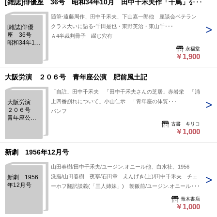
[雑誌]俳優座 36号 昭和34年10月 田中千禾夫作「千鳥」公演
随筆-遠藤周作、田中千禾夫、下山嘉一郎他 座談会ベテラン
クラス大いに語る-千田是也・東野英治・東山千･･･
[雑誌]俳優
座 36号
Ａ4半裁判冊子 綴じ穴有
昭和34年10
永福堂
月 田中千
￥1,900
禾夫作「千
鳥」公演
大阪労演 ２０６号 青年座公演 肥前風土記
「自註」田中千禾夫 「田中千禾夫さんの芝居」赤岩栄 「浦
上四番崩れについて」小山仁示 「青年座の体質･･･
大阪労演
２０６号
パンフ
青年座公
古書 キリコ
演 肥前風
￥1,000
土記
新劇 1956年12月号
山田春樹/田中千禾夫/ユージン.オニール他、白水社、1956
洗脳/山田春樹 夜寒/石田章 えんげき(上)/田中千禾夫 チェ
新劇 1956
年12月号
ーホフ翻訳談義(「三人姉妹」) 朝飯前/ユージン.オニール・
杉山誠訳 他 表紙に蔵印 焼シミ
青木書店
￥1,000