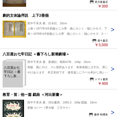
星月夜書店
￥300
劇的文体論序説 上下2冊揃
田中千禾夫 著、白水社、20cm
上巻＝1977年4月初版ビニカ帯 函に小シミ・端に小キズ、下
巻＝1978年4月初版ビニカ帯 函に小シミ・端に小キズ、2冊
とも本文は問題ありません
虔十書店
￥3,500
八百屋お七牢日記 ＜書下ろし新潮劇場＞
田中千禾夫 著、新潮社、昭和47年、144p、20cm
初版 函にやけ、スレ箇所あります 本体表紙に少すれ、背に
八百屋お七
牢日記 ＜書
やけあります 本文良好です 後見返しにラベル剥がし痕あり
下ろし新潮
ます
トマト書房
劇場＞
￥400
教育・笛 : 他一篇 戯曲 ＜河出新書＞
田中千禾夫 著、河出書房、1955.3、168p 図版、18cm
初版 カバー（帯大破 三方ヤケ）
書肆 秋櫻舎