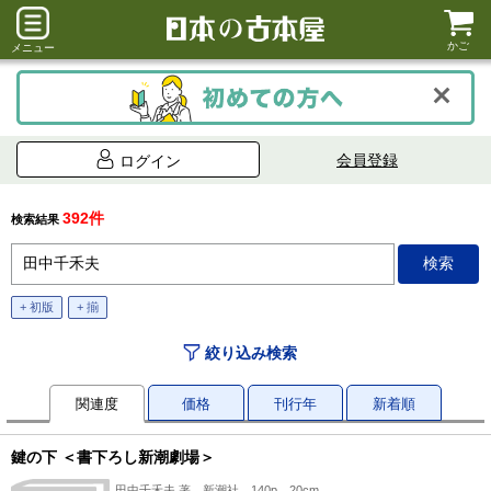
かご
メニュー
会員登録
ログイン
392件
検索結果
+ 初版
+ 揃
絞り込み検索
関連度
価格
刊行年
新着順
鍵の下 ＜書下ろし新潮劇場＞
田中千禾夫 著、新潮社、140p、20cm