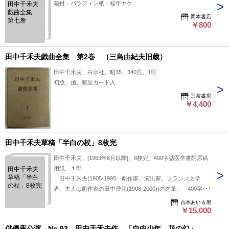
箱付・パラフィン紙・経年ヤケ
田中千禾夫
戯曲全集
岡本書店
第七巻
￥800
田中千禾夫戯曲全集 第2巻 （三島由紀夫旧蔵）
田中千禾夫、白水社、昭35、340頁、1冊
初版、函、献呈カード入
三茶書房
￥4,400
田中千禾夫草稿「半白の杖」8枚完
田中千禾夫、[1963年8月以降]、8枚完、400字詰医学書院原稿
用紙、１部
田中千禾夫
草稿「半白
田中千禾夫(1905-1995 劇作家、演出家、フランス文学
の杖」8枚完
者。夫人は劇作家の田中澄江(1908-2000))の肉筆。 400字詰
医学書院原稿用紙8枚。 少し目の不自由な長男のこと。 掲
古本あい古屋
載誌不明 1963年8月以降のものか？
￥15,000
俳優座公演 No.93 田中千禾夫作 「自由少年 花の幻」