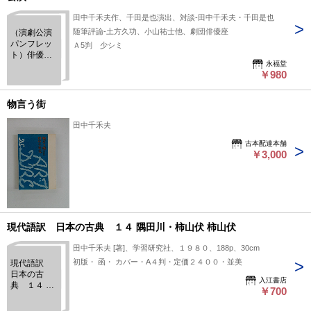
田中千禾夫作、千田是也演出、対談-田中千禾夫・千田是也
随筆評論-土方久功、小山祐士他、劇団俳優座
（演劇公演
パンフレッ
Ａ5判 少シミ
ト）俳優座
永福堂
74 「千
￥980
鳥」 昭和
42年2月～公
演
物言う街
田中千禾夫
古本配達本舗
￥3,000
現代語訳 日本の古典 １４ 隅田川・柿山伏 柿山伏
田中千禾夫 [著]、学習研究社、１９８０、188p、30cm
初版・ 函・ カバー・A４判・定価２４００・並美
現代語訳
日本の古
入江書店
典 １４ 隅
￥700
田川・柿山
伏 柿山伏