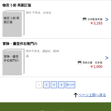
物言う術 再新訂版
田中 千禾夫、白水社
物言う術 再
古本配達本舗
新訂版
￥3,193
冒険・藤堂作右衛門の
田中千禾夫、講談社、昭46
函
冒険・藤堂
作右衛門の
美術古書 亞本屋
￥1,000
1
2
3
4
次へ>>
ページ上部へ戻る