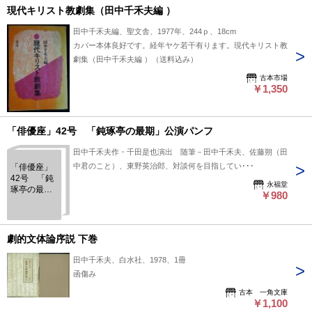
現代キリスト教劇集（田中千禾夫編 ）
田中千禾夫編、聖文舎、1977年、244ｐ、18cm
カバー本体良好です。経年ヤケ若干有ります。現代キリスト教
劇集（田中千禾夫編 ）（送料込み）
古本市場
￥1,350
「俳優座」42号 「鈍琢亭の最期」公演パンフ
田中千禾夫作・千田是也演出 随筆－田中千禾夫、佐藤朔（田
中君のこと）、東野英治郎、対談何を目指してい･･･
「俳優座」
42号 「鈍
永福堂
琢亭の最
￥980
期」公演パ
ンフ
劇的文体論序説 下巻
田中千禾夫、白水社、1978、1冊
函傷み
古本 一角文庫
￥1,100