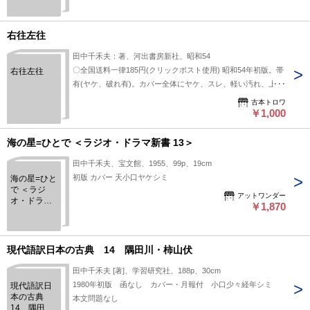
右往左往
田中千禾夫：著、河出書房新社、昭和54
〇全国送料一律185円(クリックポスト使用) 昭和54年初版。帯
右往左往
有(ヤケ、破れ有)。カバー全体にヤケ、スレ、軽い汚れ、上部
にヨレ有。ページ全体にヤケ、三方に軽い汚れ有。本文部分の
古本トロワ
状態は良好ですが、中古品である旨ご了承の上お買い上げ下さ
￥1,000
い。
海の星=ひとで ＜ラジオ・ドラマ新書 13＞
田中千禾夫、宝文館、1955、99p、19cm
初版 カバー 天小口ヤケシミ
海の星=ひと
で ＜ラジ
アットワンダー
オ・ドラマ
￥1,870
新書 13＞
現代語訳日本の古典 14 隅田川・柿山伏
田中千禾夫 [著]、学習研究社、188p、30cm
1980年初版 函なし カバー・月報付 小口少々経年シミ
現代語訳日
本の古典
本文問題なし
14 隅田