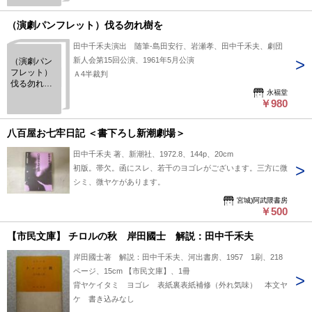
（演劇パンフレット）伐る勿れ樹を
田中千禾夫演出 随筆-島田安行、岩瀬孝、田中千禾夫、劇団
新人会第15回公演、1961年5月公演
（演劇パン
フレット）
Ａ4半裁判
伐る勿れ樹
永福堂
を
￥980
八百屋お七牢日記 ＜書下ろし新潮劇場＞
田中千禾夫 著、新潮社、1972.8、144p、20cm
初版。帯欠。函にスレ、若干のヨゴレがございます。三方に微
シミ、微ヤケがあります。
宮城)阿武隈書房
￥500
【市民文庫】 チロルの秋 岸田國士 解説：田中千禾夫
岸田國士著 解説：田中千禾夫、河出書房、1957 1刷、218
ページ、15cm 【市民文庫】、1冊
背ヤケイタミ ヨゴレ 表紙裏表紙補修（外れ気味） 本文ヤ
ケ 書き込みなし