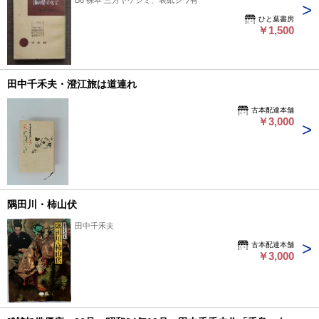
B6 裸本 三方ヤケシミ、表紙シワ有
ひと葉書房
￥1,500
田中千禾夫・澄江旅は道連れ
古本配達本舗
￥3,000
隅田川・柿山伏
田中千禾夫
古本配達本舗
￥3,000