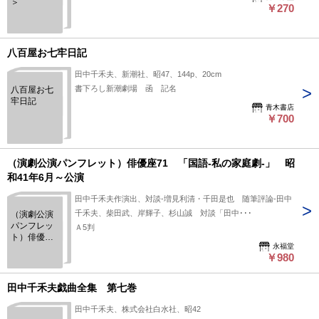
＞
￥270
八百屋お七牢日記
田中千禾夫、新潮社、昭47、144p、20cm
書下ろし新潮劇場 函 記名
八百屋お七
牢日記
青木書店
￥700
（演劇公演パンフレット）俳優座71 「国語-私の家庭劇-」 昭
和41年6月～公演
田中千禾夫作演出、対談-増見利清・千田是也 随筆評論-田中
千禾夫、柴田武、岸輝子、杉山誠 対談「田中･･･
（演劇公演
パンフレッ
Ａ5判
ト）俳優座
永福堂
71 「国語-
￥980
私の家庭
劇-」 昭和
41年6月～公
田中千禾夫戯曲全集 第七巻
演
田中千禾夫、株式会社白水社、昭42