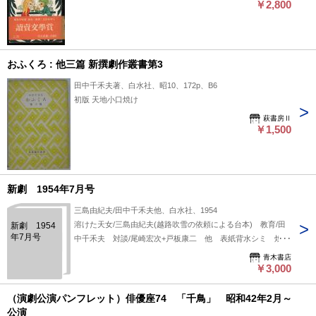
￥2,800
おふくろ : 他三篇 新撰劇作叢書第3
田中千禾夫著、白水社、昭10、172p、B6
初版 天地小口焼け
萩書房Ⅱ
￥1,500
新劇 1954年7月号
三島由紀夫/田中千禾夫他、白水社、1954
溶けた天女/三島由紀夫(越路吹雪の依頼による台本) 教育/田
新劇 1954
年7月号
中千禾夫 対談/尾崎宏次+戸板康二 他 表紙背水シミ 焼シ
ミ
青木書店
￥3,000
（演劇公演パンフレット）俳優座74 「千鳥」 昭和42年2月～
公演