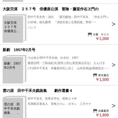
大阪労演 ２５７号 俳優座公演 冒険・藤堂作右ヱ門の
田中千禾夫作・演出 「露天解放」田中千禾夫 「作右ヱ門へ
の共鳴」徳丸勝博 「演技生産と生態回復」野村･･･
大阪労演
２５７号
パンフ
俳優座公
古書 キリコ
演 冒険・
￥1,000
藤堂作右ヱ
門の
新劇 1957年2月号
小山祐士/田中千禾夫他、白水社、1957
書斎訪問・三島由紀夫(形而上的な美意識を語る) えんげき
新劇 1957
年2月号
(下)/田中千禾夫 伊藤熹作氏に訊く 山本安英論/尾崎宏次
他 表紙に蔵印 焼シミ
青木書店
￥1,500
雲の涯 田中千禾夫戯曲集 劇作選書４
田中千禾夫、世界文学社、昭和２４年
毛筆献呈署名入 背角少スレ、少キレ 三方ヤケ
雲の涯 田
中千禾夫戯
佐藤書房
曲集 劇
￥1,600
作選書４