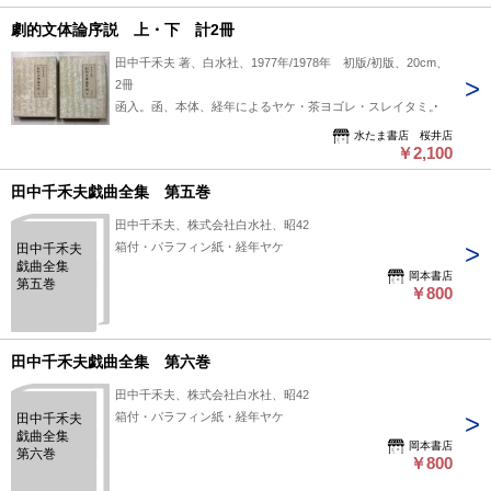
劇的文体論序説 上・下 計2冊
田中千禾夫 著、白水社、1977年/1978年 初版/初版、20cm、
2冊
函入。函、本体、経年によるヤケ・茶ヨゴレ・スレイタミ。
水たま書店 桜井店
￥2,100
田中千禾夫戯曲全集 第五巻
田中千禾夫、株式会社白水社、昭42
箱付・パラフィン紙・経年ヤケ
田中千禾夫
戯曲全集
岡本書店
第五巻
￥800
田中千禾夫戯曲全集 第六巻
田中千禾夫、株式会社白水社、昭42
箱付・パラフィン紙・経年ヤケ
田中千禾夫
戯曲全集
岡本書店
第六巻
￥800