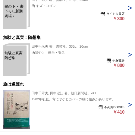
函 キズ・ヨゴレ
鍵の下 ＜書
下ろし新潮
ライト古書店
劇場＞
￥300
無駄と真実 : 随想集
田中千禾夫 著、講談社、333p、20cm
函背やけ 献呈・署名
無駄と真実 :
随想集
手塚書房
￥880
旅は道連れ
田中千禾夫, 田中澄江 著、朝日新聞社、241
1982年初版。背にヤケとカバーの縁に傷みがあります。
不死鳥BOOKS
￥410