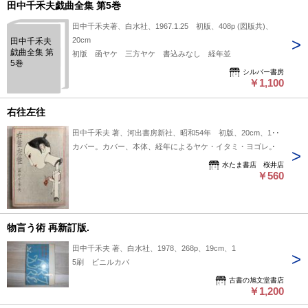
田中千禾夫戯曲全集 第5巻
田中千禾夫著、白水社、1967.1.25 初版、408p (図版共)、
20cm
田中千禾夫
戯曲全集 第
初版 函ヤケ 三方ヤケ 書込みなし 経年並
5巻
シルバー書房
￥1,100
右往左往
田中千禾夫 著、河出書房新社、昭和54年 初版、20cm、1冊
カバー。カバー、本体、経年によるヤケ・イタミ・ヨゴレ。
水たま書店 桜井店
￥560
物言う術 再新訂版.
田中千禾夫 著、白水社、1978、268p、19cm、1
5刷 ビニルカバ
古書の旭文堂書店
￥1,200