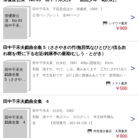
田中千禾夫、千田是也ほか、俳優座、1969、1
公演パンフレット 全44ページ
俳優座公
演 No.93
シマウマ書房
田中千禾夫
￥900
作 「自由
少年 花の
幻」
田中千禾夫戯曲全集 5（ささやきの竹/無邪気なひとびと/伐る勿
れ樹を/野に下る右近/鈍琢亭の最期/むしう・とがき）
田中千禾夫著、白水社、1967、408p (図版共)、20cm
初版 函すれ、やけ、しみ、傷みあります 三方に少やけあり
田中千禾夫
戯曲全集
ます 本文良好です p17上部に微傷みありです 使用感があ
5（ささやき
ります
トマト書房
の竹/無邪気
￥500
なひとびと/
伐る勿れ樹
を/野に下る
田中千禾夫戯曲全集 4
右近/鈍琢亭
の最期/むし
田中千禾夫、白水社、1960
う・とが
初版 函ヤケ・角少スレ 小口少シミ 本文経年概ね
田中千禾夫
き）
戯曲全集 4
並 【管理番号：601-04 139 -1】
井筒屋古書店 天導書房
￥800