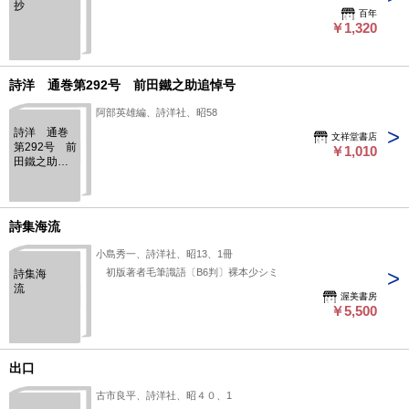
抄
百年
￥1,320
詩洋 通巻第292号 前田鐵之助追悼号
阿部英雄編、詩洋社、昭58
詩洋 通巻
文祥堂書店
第292号 前
￥1,010
田鐵之助追
悼号
詩集海流
小島秀一、詩洋社、昭13、1冊
初版著者毛筆識語〔B6判〕裸本少シミ
詩集海
流
渥美書房
￥5,500
出口
古市良平、詩洋社、昭４０、1