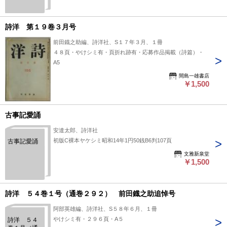
詩洋 第１９卷３月号
前田鐡之助編、詩洋社、S１７年３月、１冊
４８頁・やけシミ有・頁折れ跡有・応募作品掲載（詩篇）・
A5
間島一雄書店
￥1,500
古事記愛誦
安達太郎、詩洋社
初版C裸本ヤケシミ昭和14年1円50銭B6判107頁
古事記愛誦
文雅新泉堂
￥1,500
詩洋 ５４巻１号（通巻２９２） 前田鐡之助追悼号
阿部英雄編、詩洋社、S５８年６月、１冊
やけシミ有・２９６頁・A５
詩洋 ５４