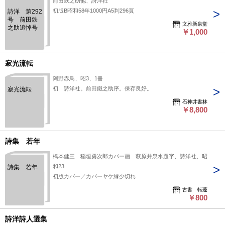
前田鉄之助他、詩洋社
初版B昭和58年1000円A5判296頁
詩洋 第292
号 前田鉄
文雅新泉堂
之助追悼号
￥1,000
寂光流転
阿野赤鳥、昭3、1冊
初 詩洋社。前田鐵之助序。保存良好。
寂光流転
石神井書林
￥8,800
詩集 若年
橋本健三 稲垣勇次郎カバー画 萩原井泉水題字、詩洋社、昭
和23
詩集 若年
初版カバー／カバーヤケ縁少切れ
古書 転蓬
￥800
詩洋詩人選集