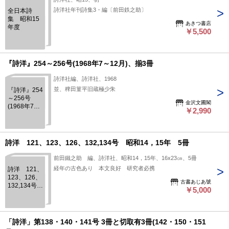
詩洋社年刊詩集3・編〔前田鉄之助〕
全日本詩
集 昭和15
あきつ書店
年度
￥5,500
『詩洋』254～256号(1968年7～12月)、揃3冊
詩洋社編、詩洋社、1968
並、稗田菫平旧蔵極少朱
『詩洋』254
～256号
金沢文圃閣
(1968年7～
￥2,990
12月)、揃3
冊
詩洋 121、123、126、132,134号 昭和14，15年 5冊
前田鐵之助 編、詩洋社、昭和14，15年、16x23㎝、5冊
経年の古色あり 本文良好 研究者必携
詩洋 121、
123、126、
古書あじあ號
132,134号
￥5,000
昭和14，15
年 5冊
「詩洋」第138・140・141号 3冊と切取有3冊(142・150・151