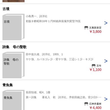
古墳
小島秀一、詩洋社
初版Ｂ帙昭和16年１円80銭和装菊判変型78頁
古墳
文雅新泉堂
￥3,800
詩集 母の聖歌
田中規久雄、詩洋社、1955、1
ヤケ強、カバヨゴレ少・背ヤケ強、三辺シミ少・キズ少
詩集 母の
聖歌
百年
￥1,100
青魚集
長田恒雄、昭4、1冊
第一詩集 署名入 初 詩洋社。序前田鐵之助。背少日焼。
青魚集
石神井書林
￥4,400