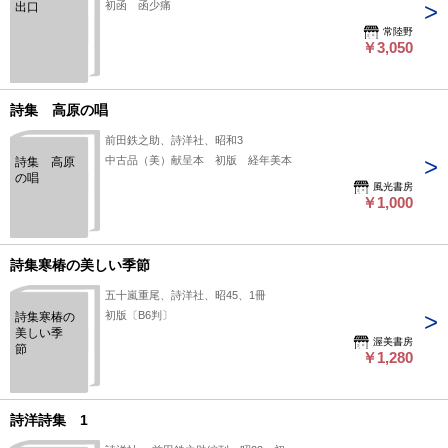
初函 函少痛
出口
常陸野
￥3,050
詩集 高原の唱
前田鉄之助、詩洋社、昭和3
中古品（美）献呈本 初版 経年美本
詩集 高原
の唱
風光書房
￥1,000
詩集寒椿の美しい季節
五十嵐重尾、詩洋社、昭45、1冊
初版〔B6判〕
詩集寒椿の
美しい季
渥美書房
節
￥1,280
詩洋詩集 1