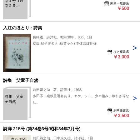
巻１号（通
間島一雄書店
巻２９
￥500
２） 前田
鐡之助追悼
号
入江のほとり : 詩集
長崎透、詩洋社、昭和30年、88p、1冊
初版 献呈署名入 函(背ヤケ) 本体ほぼ良好
ひと葉書房
￥3,000
詩集 父童子自然
前田鐵之助 著、詩洋社、1933
多田不二宛献呈署名あり。ヤケ。シミ。少々傷み。線引き等な
詩集 父童
子自然
し。
副羊羹書店
￥3,500
詩洋 215号 (第34巻3号/昭和34年7月号)
前田鐡之助、田中規久雄、詩洋社、1冊