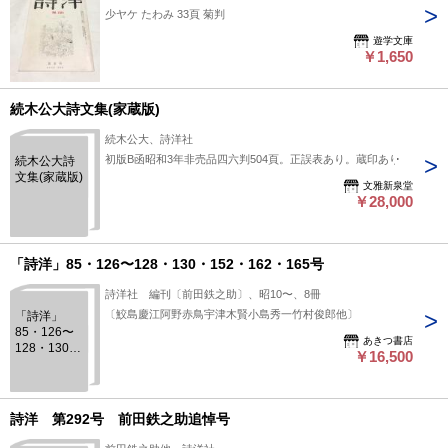
少ヤケ たわみ 33頁 菊判
遊学文庫
￥1,650
続木公大詩文集(家蔵版)
続木公大、詩洋社
初版B函昭和3年非売品四六判504頁。正誤表あり。蔵印あり
続木公大詩
文集(家蔵版)
文雅新泉堂
￥28,000
「詩洋」85・126〜128・130・152・162・165号
詩洋社 編刊〔前田鉄之助〕、昭10〜、8冊
〔鮫島慶江阿野赤鳥宇津木賢小島秀一竹村俊郎他〕
「詩洋」
85・126〜
あきつ書店
128・130・
￥16,500
152・162・
165号
詩洋 第292号 前田鉄之助追悼号