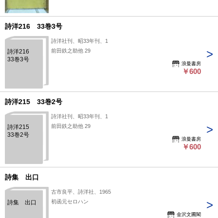
詩洋216 33巻3号
詩洋社刊、昭33年刊、1
前田鉄之助他 29
詩洋216
33巻3号
浪曼書房
￥600
詩洋215 33巻2号
詩洋社刊、昭33年刊、1
前田鉄之助他 29
詩洋215
33巻2号
浪曼書房
￥600
詩集 出口
古市良平、詩洋社、1965
初函元セロハン
詩集 出口
金沢文圃閣