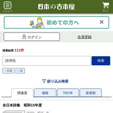
かご
メニュー
会員登録
ログイン
111件
検索結果
+ 初版
+ 揃
絞り込み検索
関連度
価格
刊行年
新着順
全日本詩集 昭和15年度
詩洋社、昭15、初