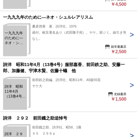
￥4,500
一九九九年のために―ネオ・シュルレアリスム
桑原啓善 著、詩洋社、1976
函付。献呈署名あり（武田隆子宛）。ヤケ。斑ジミ。線引き等
一九九九年
のために―
なし。
ネオ・シュ
副羊羹書店
ルレアリス
￥2,500
ム
詩洋 昭和11年4月（13巻4号）服部嘉香、前田鉄之助、安藤一
郎、加藤健、宇津木賢、佐藤十蟻 他
前田鉄之助編、詩洋社、昭和11年、A5版55頁
ヤケ大
詩洋 昭和
11年4月
史録書房
（13巻4号）
￥1,500
服部嘉香、
前田鉄之
助、安藤一
郎、加藤
詩洋 ２９２ 前田鐡之助追悼号
健、宇津木
賢、佐藤十
前田鐡之助、詩洋社、昭58、1冊
蟻 他
Ａ５ ２９６ｐ
詩洋 ２９