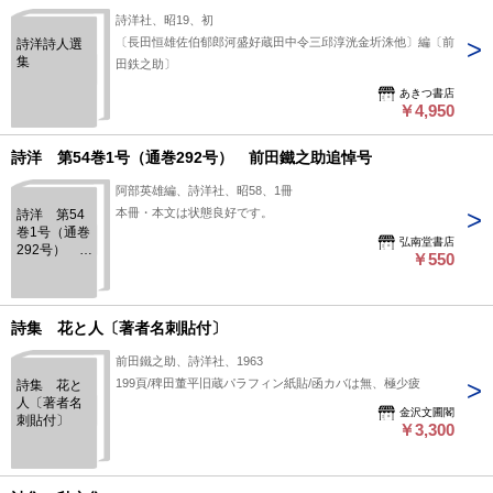
詩洋社、昭19、初
〔長田恒雄佐伯郁郎河盛好蔵田中令三邱淳洸金圻洙他〕編〔前
詩洋詩人選
集
田鉄之助〕
あきつ書店
￥4,950
詩洋 第54巻1号（通巻292号） 前田鐵之助追悼号
阿部英雄編、詩洋社、昭58、1冊
本冊・本文は状態良好です。
詩洋 第54
巻1号（通巻
弘南堂書店
292号） 前
￥550
田鐵之助追
悼号
詩集 花と人〔著者名刺貼付〕
前田鐵之助、詩洋社、1963
199頁/稗田董平旧蔵パラフィン紙貼/函カバは無、極少疲
詩集 花と
人〔著者名
金沢文圃閣
刺貼付〕
￥3,300