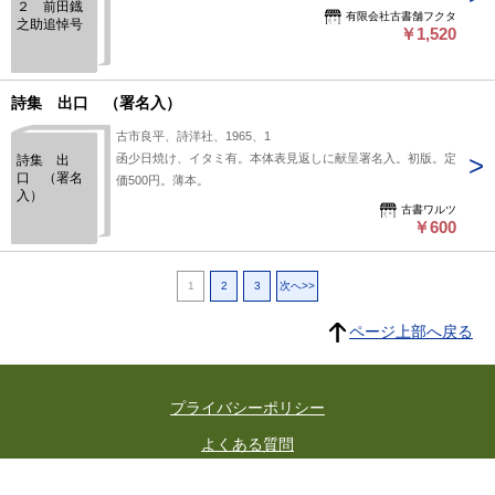
２ 前田鐡
有限会社古書舗フクタ
之助追悼号
￥1,520
詩集 出口 （署名入）
古市良平、詩洋社、1965、1
函少日焼け、イタミ有。本体表見返しに献呈署名入。初版。定
詩集 出
口 （署名
価500円。薄本。
入）
古書ワルツ
￥600
1
2
3
次へ>>
ページ上部へ戻る
プライバシーポリシー
よくある質問
特定商取引に関する法律に基づく表記