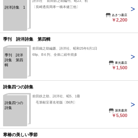
詩洋社 前田鉄之助編刊、昭23、初
〔長崎透長岡孝一橋本健三他〕
詩洋詩集 1
あきつ書店
￥2,200
季刊 詩洋詩集 第四輯
前田鐵之助編纂、詩洋社、昭和25年6月1日
69p、B６判、全体に経年焼多
季刊 詩洋
詩集 第四
東光書店
輯
￥1,500
詩集四つの詩集
前田鉄之助、詩洋社、昭5、1冊
毛筆献呈署名初版〔B6判〕
詩集四つの
詩集
渥美書房
￥5,500
寒椿の美しい季節