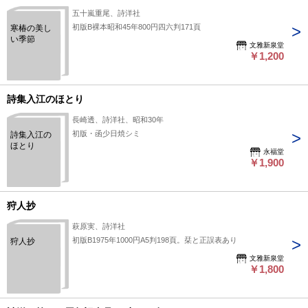
五十嵐重尾、詩洋社
初版B裸本昭和45年800円四六判171頁
寒椿の美し
い季節
文雅新泉堂
￥1,200
詩集入江のほとり
長崎透、詩洋社、昭和30年
初版・函少日焼シミ
詩集入江の
ほとり
永福堂
￥1,900
狩人抄
萩原実、詩洋社
初版B1975年1000円A5判198頁。栞と正誤表あり
狩人抄
文雅新泉堂
￥1,800