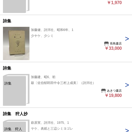
￥1,970
詩集
加藤健、詩洋社、昭和6年、1
少ヤケ、少シミ
長島書店
￥33,000
詩集
加藤建、昭6、初
跋〔佐伯郁郎田中令三村上成美〕（詩洋社）
詩集
あきつ書店
￥19,800
詩集 狩人抄
萩原実、詩洋社、1975、1
ヤケ、表紙と三辺シミヨゴレ
詩集 狩人