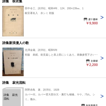
詩集 秋衣集
田中令三、詩洋社、昭和4年、124、200×139㎜、1
献呈署名入 水シミ 初版
虔十書林
￥9,900
詩集新浪漫人の歌
北澤金蔵、詩洋社、昭和5年
初版 表紙、前見返しと扉上部にシミあり。画像参照下さい。
文庫櫂
￥2,200
詩集 寂光流転
阿野赤鳥 著、詩洋社、1928
カバー付。カバー背大部分欠・裏打ち補修。ヤケ。汚れ。シ
詩集 寂光
流転
ミ。傷み。
副羊羹書店