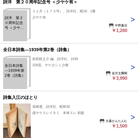
詩洋 第２０周年記念号 ＜少ヤケ有＞
１１月（１７３号）、詩洋社、昭18、1冊
少ヤケ有
詩洋 第２
０周年記念
中野書店
号 ＜少ヤケ
￥1,260
有＞
全日本詩集―1939年第2巻（詩集）
前田鉄之介 編、詩洋社、1939
328頁、ヤケ少シミ少痛
全日本詩集
―1939年第
金沢文圃閣
2巻（詩集）
￥3,990
詩集入江のほとり
長崎透、詩洋社、昭和30
函ヤケスレイタミ 本体スレ 初版
古書かんたんむ
￥1,500