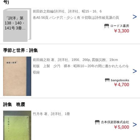
号)
前田鉄之助編/詩洋社、詩洋社、昭15・16、6
各A5 56頁 パンチ穴・少シミ有 ※切取は詩作綾見謙の頁
「詩洋」第
138・140・
ロードス書房
141号 3冊と
￥3,300
切取有3冊
(142・
150・151
号)
季節と世界 : 詩集
前田鐵之助 著、詩洋社、1956、266p, 図版[1]枚、19cm
初版 上製 少汚 裸本 : 昭和10～20年の間に書かれたものを
収録
bangobooks
￥4,700
詩集 晩霞
竹月冬 著、詩洋社、1冊
古本倶楽部株式会社
￥5,000