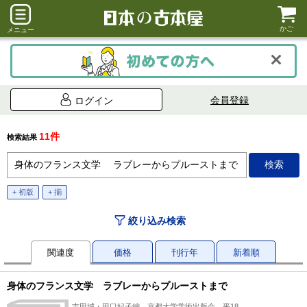
かご
メニュー
会員登録
ログイン
11件
検索結果
+ 初版
+ 揃
絞り込み検索
関連度
価格
刊行年
新着順
身体のフランス文学 ラブレーからプルーストまで
吉田城・田口紀子編、京都大学学術出版会、平18