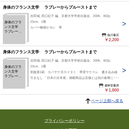
身体のフランス文学 ラブレーからプルーストまで
吉田城, 田口紀子 編、京都大学学術出版会、2006、402p、
23cm、1冊
身体のフラ
ンス文学
カバー極僅かヨレ 帯
ラブレーか
臨川書店
らプルース
￥2,200
トまで
身体のフランス文学 ラブレーからプルーストまで
吉田城, 田口紀子 編、京都大学学術出版会、2006、402p、
23cm、1冊
身体のフラ
ンス文学
初版第1刷 カバヤケ天小イタミ 帯背ヤケスレ 書き込み線
ラブレーか
引きなし 「日本の古本屋」掲載商品は店舗とは別の倉庫に保
らプルース
管しております。 来店し直接御覧になりたい方は事前にご連
トまで
盛林堂書房
絡ください。 事前連絡なく来店されてもご覧頂くことが出来
￥1,800
ません。予めご了承ください。
ページ上部へ戻る
プライバシーポリシー