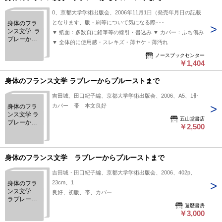
0、京都大学学術出版会、2006年11月1日（発売年月日の記載
となります、版・刷等について気になる際･･･
身体のフラ
ンス文学: ラ
▼ 紙面：多数頁に鉛筆等の線引・書込み ▼ カバー：ふち傷み
ブレーから
▼ 全体的に使用感・スレキズ・薄ヤケ・薄汚れ
プルースト
まで
ノースブックセンター
￥1,404
身体のフランス文学 ラブレーからプルーストまで
吉田城、田口紀子編、京都大学学術出版会、2006、A5、1冊
カバー 帯 本文良好
身体のフラ
ンス文学 ラ
五山堂書店
ブレーから
￥2,500
プルースト
まで
身体のフランス文学 ラブレーからプルーストまで
吉田城・田口紀子編、京都大学学術出版会、2006、402p、
23cm、1
身体のフラ
ンス文学
良好、初版、帯、カバー
ラブレーか
遊歴書房
らプルース
￥3,000
トまで