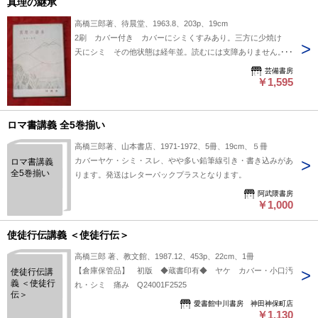
真理の継承
高橋三郎著、待晨堂、1963.8、203p、19cm
2刷 カバー付き カバーにシミくすみあり。三方に少焼け
天にシミ その他状態は経年並。読むには支障ありません。送
料185円～
芸備書房
￥1,595
ロマ書講義 全5巻揃い
高橋三郎著、山本書店、1971-1972、5冊、19cm、５冊
カバーヤケ・シミ・スレ、やや多い鉛筆線引き・書き込みがあ
ロマ書講義
全5巻揃い
ります。発送はレターパックプラスとなります。
阿武隈書房
￥1,000
使徒行伝講義 ＜使徒行伝＞
高橋三郎 著、教文館、1987.12、453p、22cm、1冊
【倉庫保管品】 初版 ◆蔵書印有◆ ヤケ カバー・小口汚
使徒行伝講
義 ＜使徒行
れ・シミ 痛み Q24001F2525
伝＞
愛書館中川書房 神田神保町店
￥1,130