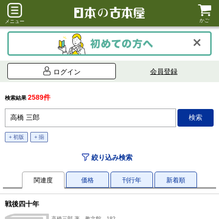
かご
メニュー
会員登録
ログイン
2589件
検索結果
+ 初版
+ 揃
絞り込み検索
関連度
価格
刊行年
新着順
戦後四十年
高橋三郎 著、教文館、182