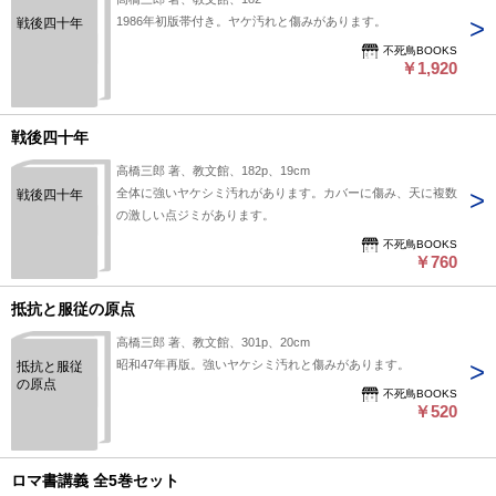
1986年初版帯付き。ヤケ汚れと傷みがあります。
戦後四十年
不死鳥BOOKS
￥1,920
戦後四十年
高橋三郎 著、教文館、182p、19cm
全体に強いヤケシミ汚れがあります。カバーに傷み、天に複数
戦後四十年
の激しい点ジミがあります。
不死鳥BOOKS
￥760
抵抗と服従の原点
高橋三郎 著、教文館、301p、20cm
昭和47年再版。強いヤケシミ汚れと傷みがあります。
抵抗と服従
の原点
不死鳥BOOKS
￥520
ロマ書講義 全5巻セット