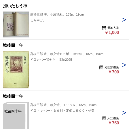
担いたもう神
高橋三郎 著、小綬鶏社、133p、19cm
しみやけ。
天地人堂
￥1,000
戦後四十年
高橋三郎 著、教文館Ｂ６版、1986年、182p、19cm
初版カバー背ヤケ 収納2025
光国家書店
￥700
戦後四十年
高橋三郎 著、教文館、１９８６、182p、19cm
初版・ カバー・Ｂ６判・定価１５００・並美
戦後四十年
入江書店
￥750