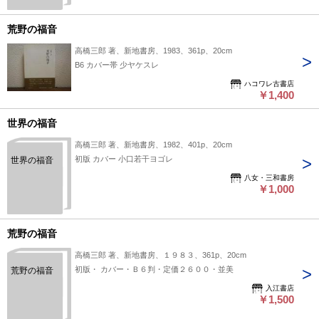
荒野の福音
高橋三郎 著、新地書房、1983、361p、20cm
B6 カバー帯 少ヤケスレ
ハコワレ古書店
￥1,400
世界の福音
高橋三郎 著、新地書房、1982、401p、20cm
初版 カバー 小口若干ヨゴレ
世界の福音
八女・三和書房
￥1,000
荒野の福音
高橋三郎 著、新地書房、１９８３、361p、20cm
初版・ カバー・Ｂ６判・定価２６００・並美
荒野の福音
入江書店
￥1,500