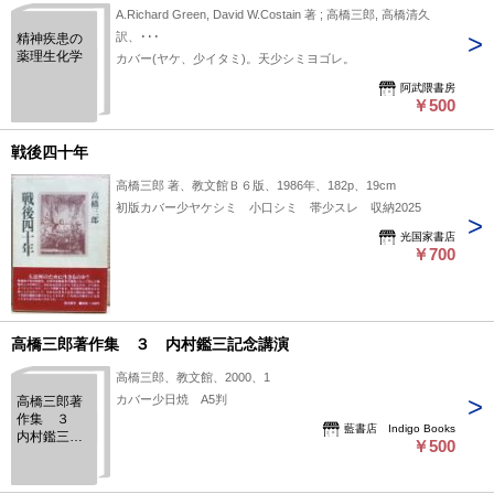
A.Richard Green, David W.Costain 著 ; 高橋三郎, 高橋清久
訳、･･･
精神疾患の
薬理生化学
カバー(ヤケ、少イタミ)。天少シミヨゴレ。
阿武隈書房
￥500
戦後四十年
高橋三郎 著、教文館Ｂ６版、1986年、182p、19cm
初版カバー少ヤケシミ 小口シミ 帯少スレ 収納2025
光国家書店
￥700
高橋三郎著作集 ３ 内村鑑三記念講演
高橋三郎、教文館、2000、1
カバー少日焼 A5判
高橋三郎著
作集 ３
藍書店 Indigo Books
内村鑑三記
￥500
念講演