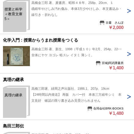
高橋金三郎 著、麦書房、昭和４８年、258p、20cm、１
函経年やけしみ汚れ傷み、本体3方少やけしみ、本文書込み・
授業と科学
＜教育文庫
線引き・折れなし
5＞
古書 さんぽ
￥2,000
化学入門 : 授業からうまれ授業をつくる
高橋金三郎 著、新生、1998（平成１０）年2月、254p、22cm
全体にヤケ ヨゴレ 軽スレ イタミ 薄シミ。
宮城)阿武隈書房
￥1,400
真理の継承
高橋三郎著、緑岡之声出版社、1986.1、207p、19cm
【24時間以内発送】 再版 カバー付 本体三方経年シミ 本
真理の継承
文良好 確認の限り書き込み見受けられません
合同会社BRK-BOOKS
￥1,480
島田三郎伝