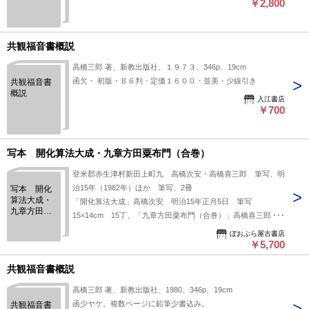
￥2,800
共観福音書概説
高橋三郎 著、新教出版社、１９７３、346p、19cm
函欠・ 初版・Ｂ６判・定価１６００・並美・少線引き
共観福音書
概説
入江書店
￥700
写本 開化算法大成・九章方田粟布門（合巻）
登米郡赤生津村新田上町九 高橋次安・高橋喜三郎 筆写、明
治15年（1982年）ほか 筆写、2冊
写本 開化
算法大成・
「開化算法大成」高橋次安 明治15年正月5日 筆写
九章方田粟
15×14cm 15丁、「九章方田粟布門（合巻）」高橋喜三郎
布門（合
筆写 28.2×17cm 10丁
巻）
ぼおぶら屋古書店
￥5,700
共観福音書概説
高橋三郎 著、新教出版社、1980、346p、19cm
函少ヤケ。複数ページに鉛筆少書込み。
共観福音書