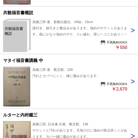
共観福音書概説
高橋三郎 著、新教出版社、346p、19cm
函付き。線引きと書込みがあります。強めのヤケシミがありま
共観福音書
概説
す。函にかなり強めのヤケ、スレ破れ、背にヘコミがありま
す。
不死鳥BOOKS
￥550
マタイ福音書講義 中
高橋三郎 著、教文館、328
汚れとカバーにシミ、縁に傷みがあります。
不死鳥BOOKS
￥2,670
ルターと内村鑑三
高橋三郎, 日永康 共著、教文館、198
ヤケシミと汚れがあります。天地小口に強めの斑点状シミがあ
ります。カバー縁に傷みがあります。