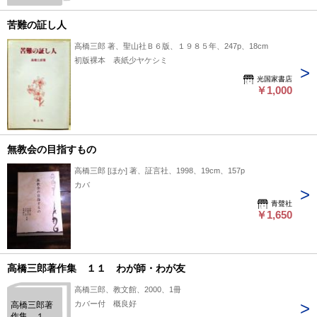
苦難の証し人
高橋三郎 著、聖山社Ｂ６版、１９８５年、247p、18cm
初版裸本 表紙少ヤケシミ
光国家書店
￥1,000
無教会の目指すもの
高橋三郎 [ほか] 著、証言社、1998、19cm、157p
カバ
青聲社
￥1,650
高橋三郎著作集 １１ わが師・わが友
高橋三郎、教文館、2000、1冊
カバー付 概良好
高橋三郎著
作集 １