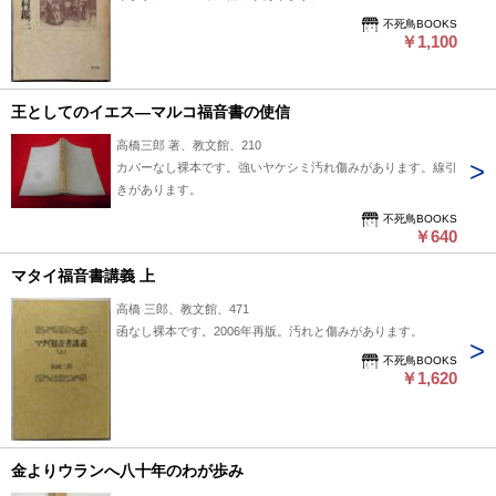
不死鳥BOOKS
￥1,100
王としてのイエス―マルコ福音書の使信
高橋三郎 著、教文館、210
カバーなし裸本です。強いヤケシミ汚れ傷みがあります。線引
きがあります。
不死鳥BOOKS
￥640
マタイ福音書講義 上
高橋 三郎、教文館、471
函なし裸本です。2006年再版。汚れと傷みがあります。
不死鳥BOOKS
￥1,620
金よりウランへ八十年のわが歩み