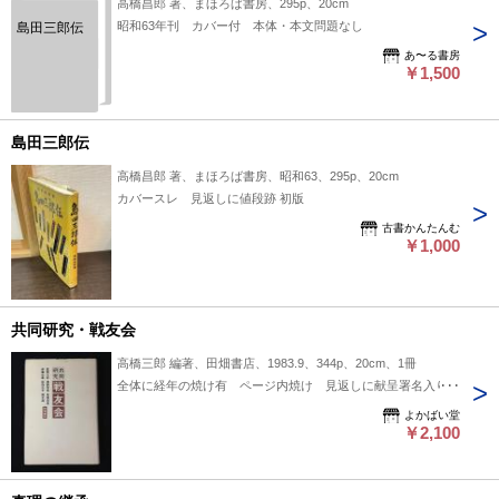
高橋昌郎 著、まほろば書房、295p、20cm
昭和63年刊 カバー付 本体・本文問題なし
島田三郎伝
あ〜る書房
￥1,500
島田三郎伝
高橋昌郎 著、まほろば書房、昭和63、295p、20cm
カバースレ 見返しに値段跡 初版
古書かんたんむ
￥1,000
共同研究・戦友会
高橋三郎 編著、田畑書店、1983.9、344p、20cm、1冊
全体に経年の焼け有 ページ内焼け 見返しに献呈署名入り
よかばい堂
￥2,100