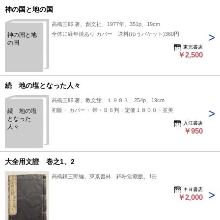
神の国と地の国
高橋三郎 著、創文社、1977年、351p、19cm
全体に経年焼あり カバー 送料(ゆうパケット)360円
神の国と地
の国
東光書店
￥2,500
続 地の塩となった人々
高橋三郎 著、教文館、１９８３、254p、19cm
初版・ カバー・ 帯・Ｂ６判・定価１８００・並美
続 地の塩
となった
入江書店
人々
￥950
大全用文證 巻之1、2
高橋鎌三郎編、東京書林 錦耕堂蔵版、1冊
キヨ書店
￥2,000