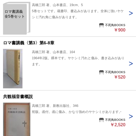
高橋三郎 著、山本書店、19cm、5
5巻セットです。蔵書印、書込みがあります。全体に強いヤケ
ロマ書講義
全5巻セット
シミ汚れ角に傷みがあります。
不死鳥BOOKS
￥900
ロマ書講義〈第3〉第6-8章
高橋三郎 著、山本書店、164
1964年2版。裸本です。ヤケシミ汚れと傷み、書き込みがあり
ます。
不死鳥BOOKS
￥520
共観福音書概説
高橋三郎 著、新教出版社、346
初版。函付。函に傷み、かなり強めのヤケシミがあります。
不死鳥BOOKS
￥2,520