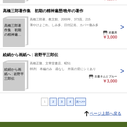
高橋三郎著作集 初期の精神遍歴/晩年の著作
高橋三郎著、教文館、2000年、373頁、215
薄やけよごれ、しみ多、日付記名、カバー傷み多
高橋三郎著
作集 初期
岩書房
の精神遍歴/
￥3,000
晩年の著作
絵絹から画紙へ : 岩野平三郎伝
高橋正隆、文華堂書店、昭51
B5判 本編のみ 函なし 外装の背にシミあり
絵絹から画
紙へ : 岩野平
古書ネムとブルー
三郎伝
￥3,000
1
2
3
4
次へ>>
ページ上部へ戻る