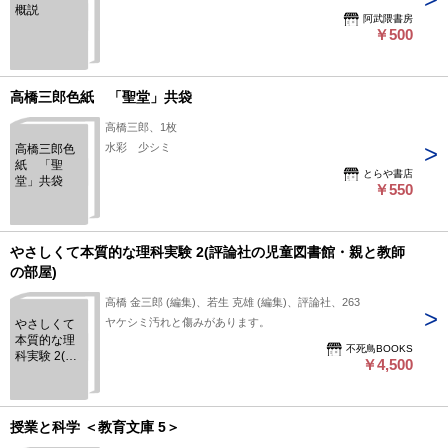
概説
阿武隈書房
￥500
高橋三郎色紙 「聖堂」共袋
高橋三郎、1枚
水彩 少シミ
高橋三郎色
紙 「聖
とらや書店
堂」共袋
￥550
やさしくて本質的な理科実験 2(評論社の児童図書館・親と教師
の部屋)
高橋 金三郎 (編集)、若生 克雄 (編集)、評論社、263
ヤケシミ汚れと傷みがあります。
やさしくて
本質的な理
不死鳥BOOKS
科実験 2(評
￥4,500
論社の児童
図書館・親
と教師の部
屋)
授業と科学 ＜教育文庫 5＞