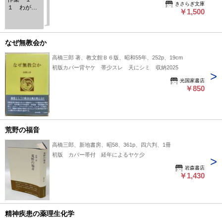
きさらぎ文庫
１ わが
￥1,500
師・わが友
なぜ無教会か
高橋三郎 著、教文館Ｂ６版、昭和55年、252p、19cm
初版カバー背ヤケ 帯少スレ 天にシミ 収納2025
光国家書店
￥850
荒野の福音
高橋三郎、新地書房、昭58、361p、四六判、1冊
初版 カバー帯付 経年によるヤケ少
岩森書店
￥1,430
精神疾患の薬理生化学