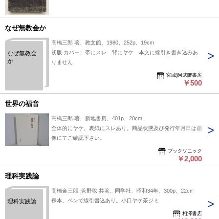
なぜ無教会か
高橋三郎 著、教文館、1980、252p、19cm
初版 カバー、帯にスレ 背にヤケ 本文に線引き書き込みあ
なぜ無教会
か
りません
宮城)阿武隈書房
￥500
世界の福音
高橋三郎 著、新地書房、401p、20cm
全体的にヤケ。表紙にスレあり。商品状態及び発行年月日は画
像にてご確認下さい。
ブックソニック
￥2,000
理科実践論
高橋金三郎, 菅野聡 共著、同学社、昭和34年、300p、22cm
裸本。ペンで線引書込あり。小口ヤケ茶ジミ
理科実践論
相澤書店