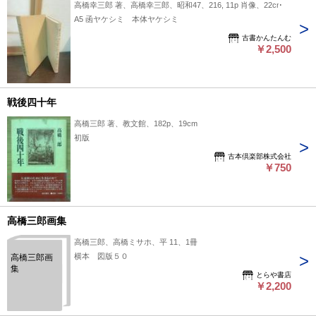
高橋幸三郎 著、高橋幸三郎、昭和47、216, 11p 肖像、22cm
A5 函ヤケシミ 本体ヤケシミ
古書かんたんむ
￥2,500
戦後四十年
高橋三郎 著、教文館、182p、19cm
初版
古本倶楽部株式会社
￥750
高橋三郎画集
高橋三郎、高橋ミサホ、平 11、1冊
横本 図版５０
高橋三郎画
集
とらや書店
￥2,200