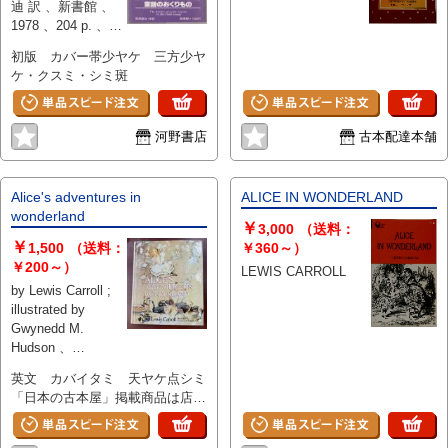
迪 訳 、新書館 、
1978 、204 p. 、21
cm
初版 カバー帯少ヤケ 三方少ヤ
ケ・クスミ・シミ斑
河野書店
古本配達本舗
Alice's adventures in
ALICE IN WONDERLAND
wonderland
￥
3,000
（送料：
￥
1,500
（送料：
￥360～）
￥200～）
LEWIS CARROLL
by Lewis Carroll ;
illustrated by
Gwynedd M.
Hudson 、
Children's Classics
英文 カバイタミ 天ヤケ点シミ
Distributed by
「日本の古本屋」掲載商品は店舗
Crown 、1985年 、
とは別の倉庫に保管しておりま
180 p., [12] p. of
す。 来店し直接御覧になりたい
plates 、24 cm 、1