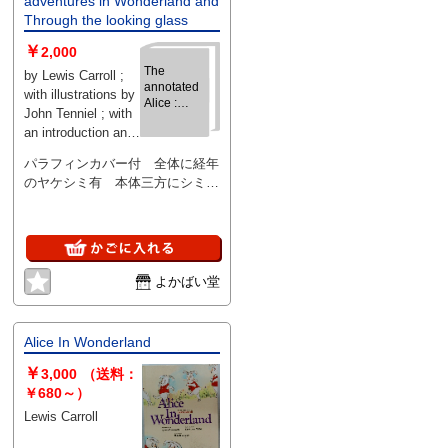
adventures in Wonderland and
Through the looking glass
￥
2,000
The
by Lewis Carroll ;
annotated
with illustrations by
Alice :
John Tenniel ; with
Alice's
an introduction and
adventures
notes by Martin
in
パラフィンカバー付 全体に経年
Wonderland
Gardner 、
のヤケシミ有 本体三方にシミ多
and
Distributed by
Through the
数 前見返しに値札の半券の貼付
Outlet Book Co.
looking
け
Wings Books 、352
glass
p. 、29 cm 、1冊
よかばい堂
Alice In Wonderland
￥
3,000
（送料：
￥680～）
Lewis Carroll