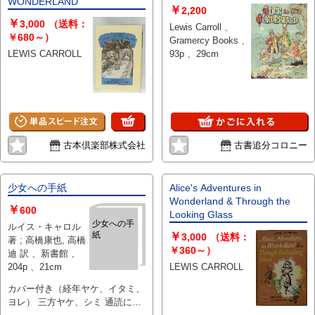
WONDERLAND
￥
2,200
￥
3,000
（送料：
Lewis Carroll 、
￥680～）
Gramercy Books 、
LEWIS CARROLL
93p 、29cm
古本倶楽部株式会社
古書追分コロニー
少女への手紙
Alice's Adventures in
Wonderland & Through the
￥
600
Looking Glass
少女への手
ルイス・キャロル
紙
￥
3,000
（送料：
著 ; 高橋康也, 高橋
￥360～）
迪 訳 、新書館 、
204p 、21cm
LEWIS CARROLL
カバー付き（経年ヤケ、イタミ、
ヨレ） 三方ヤケ、シミ 通読には