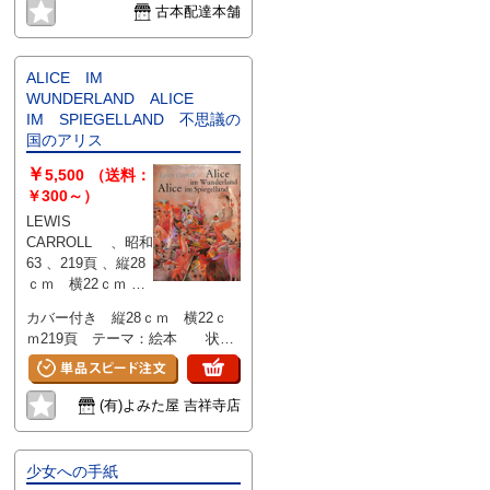
古本配達本舗
ALICE IM
WUNDERLAND ALICE
IM SPIEGELLAND 不思議の
国のアリス
￥
5,500
（送料：
￥300～）
LEWIS
CARROLL 、昭和
63 、219頁 、縦28
ｃｍ 横22ｃｍ 、1
冊
カバー付き 縦28ｃｍ 横22ｃ
ｍ219頁 テーマ：絵本 状
態：良好(極美/美/良好/並下/難の
５段階) ISBN: **** 在庫Ｉ
Ｄ:210242
(有)よみた屋 吉祥寺店
少女への手紙