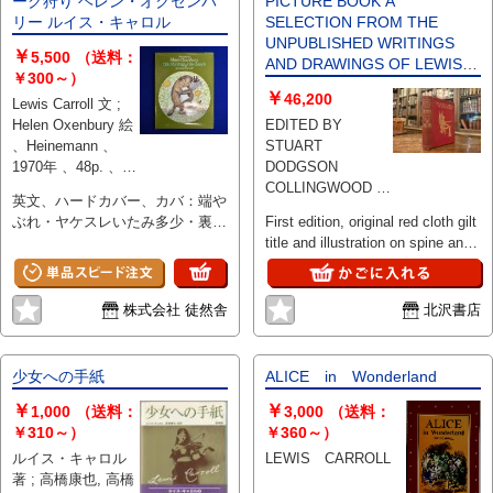
ーク狩り ヘレン・オクセンバ
PICTURE BOOK A
リー ルイス・キャロル
SELECTION FROM THE
UNPUBLISHED WRITINGS
￥
5,500
（送料：
AND DRAWINGS OF LEWIS
￥300～）
CARROLL, TOGETHER WITH
￥
46,200
Lewis Carroll 文 ;
REPRINTS FROM SCARCE
Helen Oxenbury 絵
EDITED BY
AND UNACKNOWLEDGED
、Heinemann 、
STUART
WORK ILLUSTRATED
1970年 、48p. 、
DODGSON
29cm
COLLINGWOOD 、
英文、ハードカバー、カバ：端や
LONDON: T.
ぶれ・ヤケスレいたみ多少・裏面
First edition, original red cloth gilt
FISCHER UNWIN
経年強シミ、三方ヤケ多少、天シ
title and illustration on spine and
、1899 、xv,
ミ、本文：わずかに経年シミよご
front cover, top edge gilt,
375pp. 、
れ・書込折れなし
frontispiece and numerous
20.5x15cm
illustrations, slightly rubbed else
株式会社 徒然舎
北沢書店
a good copy
少女への手紙
ALICE in Wonderland
￥
￥
1,000
（送料：
3,000
（送料：
￥310～）
￥360～）
ルイス・キャロル
LEWIS CARROLL
著 ; 高橋康也, 高橋