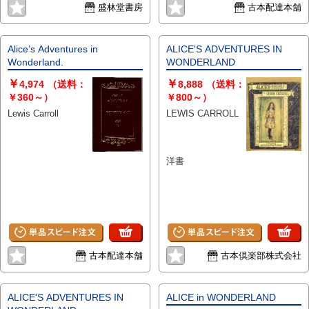
方は事前にご連絡ください。 事
盛林堂書房
古本配達本舗
前連絡なく来店されてもご覧頂く
ことが出来ません。予めご了承く
ださい。
Alice’s Adventures in
ALICE'S ADVENTURES IN
Wonderland.
WONDERLAND
￥
￥
4,974
（送料：
8,888
（送料：
￥360～）
￥800～）
Lewis Carroll
LEWIS CARROLL
洋書
古本配達本舗
古本倶楽部株式会社
ALICE'S ADVENTURES IN
ALICE in WONDERLAND