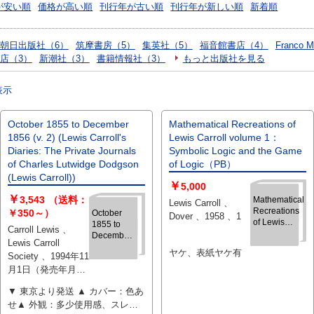
が安い順
価格が高い順
刊行年が古い順
刊行年が新しい順
新着順
朝日出版社（6）
筑摩書房（5）
集英社（5）
福音館書店（4）
Franco M
店（3）
新潮社（3）
書籍情報社（3）
もっと出版社を見る
表示
October 1855 to December
Mathematical Recreations of
1856 (v. 2) (Lewis Carroll's
Lewis Carroll volume 1：
Diaries: The Private Journals
Symbolic Logic and the Game
of Charles Lutwidge Dodgson
of Logic（PB）
(Lewis Carroll))
￥
5,000
￥
3,543
（送料：
Mathematical
Lewis Carroll 、
Recreations
￥350～）
October
Dover 、1958 、1
of Lewis
1855 to
Carroll Lewis 、
Carroll
December
Lewis Carroll
volume 1：
1856 (v. 2)
ヤケ、表紙ヤケ有
Society 、1994年11
Symbolic
(Lewis
Logic and
月1日（発売年月日
Carroll's
the Game of
Diaries:
の記載となりま
Logic（PB）
▼ 東京より発送 ▲ カバー：色あ
The Private
す、版・刷等につ
Journals of
せ▲ 外観：多少使用感、スレキ
いて気になる際に
Charles