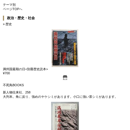
テーマ別
ページTOPへ
政治・歴史・社会
» 歴史
満州国最期の日<別冊歴史読本>
¥700
不死鳥BOOKS
新人物往来社、258
大判本。角に反り、強めのヤケシミがあります。小口に強い茶シミがあります。