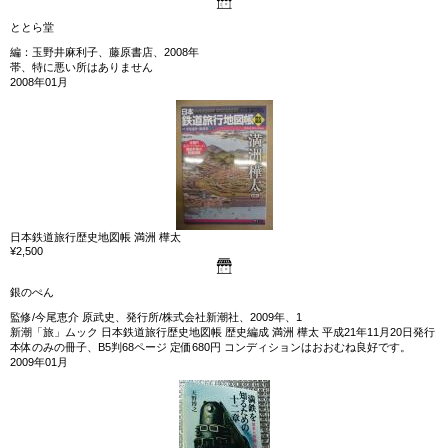
ととら堂
編：玉野井麻利子、藤原書店、2008年
帯、特に悪い所はありません
2008年01月
日本鉄道旅行歴史地図帳 満洲 樺太
¥2,500
銀のぺん
監修/今尾恵介 原武史、発行所/株式会社新潮社、2009年、1
新潮「旅」ムック 日本鉄道旅行歴史地図帳 歴史編成 満洲 樺太 平成21年11月20日発行
本体のみの冊子、B5判68ページ 定価680円 コンディションはおおむね良好です。
2009年01月