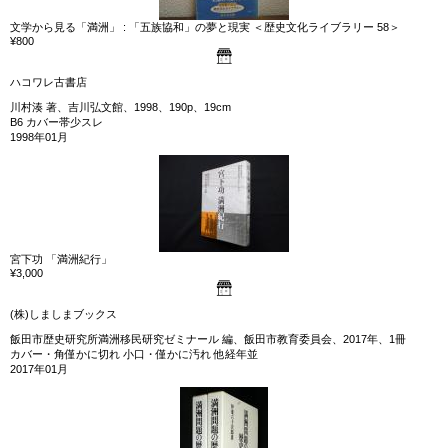
文学から見る「満洲」 : 「五族協和」の夢と現実 ＜歴史文化ライブラリー 58＞
¥800
ハコワレ古書店
川村湊 著、吉川弘文館、1998、190p、19cm
B6 カバー帯少スレ
1998年01月
宮下功 「満洲紀行」
¥3,000
(株)しましまブックス
飯田市歴史研究所満洲移民研究ゼミナール 編、飯田市教育委員会、2017年、1冊
カバー・角僅かに切れ 小口・僅かに汚れ 他経年並
2017年01月