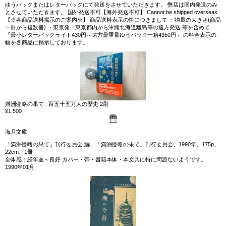
ゆうパックまたはレターパックにて発送をさせていただきます。 弊店は国内発送のみ
とさせていただきます。 国外発送不可【海外発送不可】 Cannot be shipped overseas
【※各商品送料掲示のご案内※】 商品送料表示の件につきまして ・物量の大きさ(商品
一冊から複数冊) ・東京発、東京都内から沖縄北海道離島等の遠方発送 等を含めて
「最小レターパックライト430円～遠方最重量ゆうパック一箱4350円」 の料金表示の
幅を各商品に掲示しております。
満洲侵略の果て : 百五十五万人の歴史 2刷
¥1,500
海月文庫
「満洲侵略の果て」刊行委員会 編、「満洲侵略の果て」刊行委員会、1990年、175p、
22cm、1冊
全体感：経年並～良好 カバー・帯・書籍本体・本文共に特に問題ないようです。
1990年01月