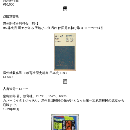
満州開拓史
¥10,000
誠信堂書店
満州開拓史刊行会、昭41
B5 非売品 函ヤケ傷み 天地小口僅汚れ 付図題名切り取り マーカー線引
満州武装移民 ＜教育社歴史新書 日本史 129＞
¥1,540
古書追分コロニー
桑島節郎 著、教育社、1979.5、252p、18cm
カバーにイタミ少々あり。満州集団移民の先がけとなった第一次武装移民の成立から
崩壊まで。
1979年01月