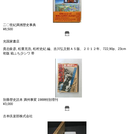
二〇世紀満洲歴史事典
¥8,500
光国家書店
貴志俊彦, 松重充浩, 松村史紀 編、吉川弘文館Ａ５版、２０１２年、722,90p、23cm
初版 箱ふち少シワ 帯
別冊歴史読本 満州事変 1988特別増刊
¥3,000
古本倶楽部株式会社