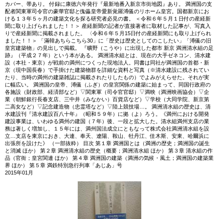
カバー、帯あり。 付録に康徳六年発行『最新地番入新京市街地図』あり。 満洲国の支
配者関東軍司令官の豪華官邸と傀儡皇帝愛新覚羅溥儀のリホーム皇宮。国都新京にお
ける１３年５ヶ月の建築文化を探る研究者必見の書。 ＜令和６年５月１日付の産経新
聞に取り上げられました！！＞ 産経新聞の記者が直接著者に取材した記事が、写真入
りで産経新聞に掲載されました。 〈令和６年５月15日付の産経新聞にも取り上げられ
ました！！＞ 「滿韓あちらこちら30」に「歴史は歴史としてのこしたい」「溥儀の旧
皇宮建築物」の見出しで掲載。 『曠野（こうや）に出現した都市 新京 満洲清水組の足
跡』（平成２７年）という本がある。 満洲清水組とは、現在の大手ゼネコン、清水建
設（本社・東京）が戦前の満州につくった現地法人。同書は同社が満洲国の首都・新
京（現中国長春）で手掛けた建築物群を詳細な資料と写真（※清水建設に残されてい
たり、当時の満州の建築雑誌に掲載されたりしたもの）でよみがえらせた。それが実
に幅広い。 満洲国の皇帝、溥儀（ふぎ）の皇宮関係の建築に始まって、同国行政府の
各施設（財政部、経済部など）▽関東軍（司令官官邸）▽満映（満洲映画協会）▽企
業（朝鮮銀行長春支店、三中井（みなかい）百貨店など）▽学校（大同学院、新京第
二高女など）▽記念建造物（忠霊塔など）▽陸上競技場…。 満洲清水組の歴史は、清
水建設刊『清水建設百八十年』（昭和５９年）に拠（よ）ろう。《満州における開発
建設事業は、いわゆる満州の建国（７年）後、一段と拡大した。清水組満州支店の業
務は著しく増加し、１５年には、満州国法成立にともなって株式会社満洲清水組を設
立…支店を東京におき、大連、奉天、遼陽、鞍山、牡丹江、佳木斯、安東、哈爾浜に
出張所を設けた》 （一部抜粋） 目次 第１章 満洲国とは（満洲の歴史；満洲国の誕生
と消滅 ほか） 第２章 満洲清水組の歴史（概要；満洲清水組 ほか） 第３章 清水組の作
品（官衙；皇宮関連 ほか） 第４章 満洲国の建築（満洲の気候・風土；満洲国の建築業
界 ほか） 第５章 満鉄特別急行列車「あじあ」号
2015年01月