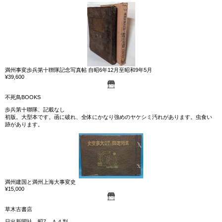
満州事変歩兵第十聨隊記念写真帖 自昭6年12月至昭和9年5月
¥39,600
不死鳥BOOKS
歩兵第十聯隊、記載なし
初版。大型本です。函に破れ、全体にかなり強めのヤケシミ汚れがあります。虫食い
跡があります。
満州建国と満州上海大事変史
¥15,000
草木古書店
日出新聞社、昭7、Ａ４判