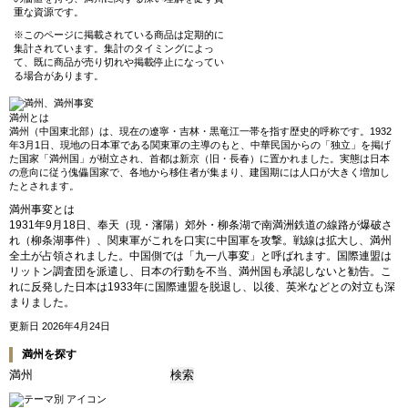
重な資源です。
※このページに掲載されている商品は定期的に
集計されています。集計のタイミングによっ
て、既に商品が売り切れや掲載停止になってい
る場合があります。
満州とは
満州（中国東北部）は、現在の遼寧・吉林・黒竜江一帯を指す歴史的呼称です。1932
年3月1日、現地の日本軍である関東軍の主導のもと、中華民国からの「独立」を掲げ
た国家「満州国」が樹立され、首都は新京（旧・長春）に置かれました。実態は日本
の意向に従う傀儡国家で、各地から移住者が集まり、建国期には人口が大きく増加し
たとされます。
満州事変とは
1931年9月18日、奉天（現・瀋陽）郊外・柳条湖で南満洲鉄道の線路が爆破さ
れ（柳条湖事件）、関東軍がこれを口実に中国軍を攻撃。戦線は拡大し、満州
全土が占領されました。中国側では「九一八事変」と呼ばれます。国際連盟は
リットン調査団を派遣し、日本の行動を不当、満州国も承認しないと勧告。こ
れに反発した日本は1933年に国際連盟を脱退し、以後、英米などとの対立も深
まりました。
更新日 2026年4月24日
満州を探す