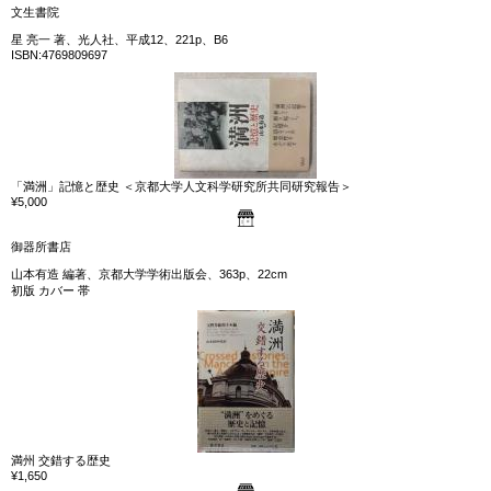
文生書院
星 亮一 著、光人社、平成12、221p、B6
ISBN:4769809697
「満洲」記憶と歴史 ＜京都大学人文科学研究所共同研究報告＞
¥5,000
御器所書店
山本有造 編著、京都大学学術出版会、363p、22cm
初版 カバー 帯
満州 交錯する歴史
¥1,650