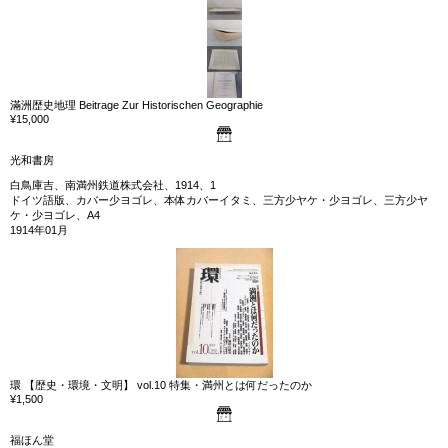
滿洲歴史地理 Beitrage Zur Historischen Geographie
¥15,000
光和書房
白鳥庫吉、南満州鉄道株式会社、1914、1
ドイツ語版、カバー少ヨゴレ、本体カバーイタミ、三方少ヤケ・少ヨゴレ、三方少ヤ
ケ・少ヨゴレ、A4
1914年01月
環 【歴史・環境・文明】 vol.10 特集・満州とは何だったのか
¥1,500
福ほん堂