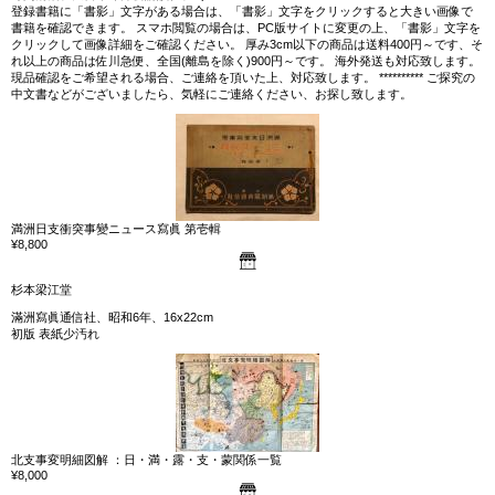
登録書籍に「書影」文字がある場合は、「書影」文字をクリックすると大きい画像で
書籍を確認できます。 スマホ閲覧の場合は、PC版サイトに変更の上、「書影」文字を
クリックして画像詳細をご確認ください。 厚み3cm以下の商品は送料400円～です、そ
れ以上の商品は佐川急便、全国(離島を除く)900円～です。 海外発送も対応致します。
現品確認をご希望される場合、ご連絡を頂いた上、対応致します。 ********** ご探究の
中文書などがございましたら、気軽にご連絡ください、お探し致します。
満洲日支衝突事變ニュース寫眞 第壱輯
¥8,800
杉本梁江堂
滿洲寫眞通信社、昭和6年、16x22cm
初版 表紙少汚れ
北支事変明細図解 ：日・満・露・支・蒙関係一覧
¥8,000