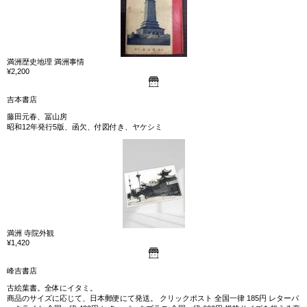
満洲歴史地理 満洲事情
¥2,200
吉本書店
藤田元春、冨山房
昭和12年発行5版、函欠、付図付き、ヤケシミ
満洲 寺院外観
¥1,420
峰吉書店
古絵葉書。全体にイタミ。
商品のサイズに応じて、日本郵便にて発送。 クリックポスト 全国一律 185円 レターパ