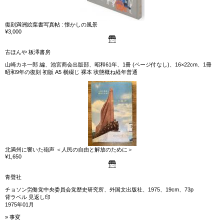
復刻満洲絵葉書写真帖 : 懐かしの風景
¥3,000
古ほんや 板澤書房
山崎カネ一郎 編、池宮商会出版部、昭和61年、1冊 (ページ付なし)、16×22cm、1冊
昭和9年の復刻 初版 A5 横綴じ 裸本 状態概ね経年普通
北満州に響いた砲声 ＜人民の自由と解放のために＞
¥1,650
青聲社
チョソン労働党中央委員会党歴史研究所、外国文出版社、1975、19cm、73p
背ラベル 見返し印
1975年01月
» 事変