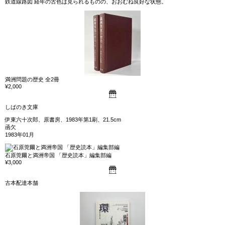
鉄道線路図 経年の古色は見られるものの、おおむね良好な状態。
満洲問題の歴史 全2冊
¥2,000
しばのき文庫
伊東六十次郎、原書房、1983年第1刷、21.5cm
函欠
1983年01月
石原莞爾と満洲帝国 「歴史読本」編集部編
¥3,000
古本配達本舗