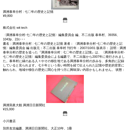
満洲泰阜分村 : 七〇年の歴史と記憶
¥9,800
株式会社 wit tech
〈満洲泰阜分村-七〇年の歴史と記憶〉編集委員会 編、不二出版 泰阜村、39356、
1043p、22c･･･
書名：満洲泰阜分村 : 七〇年の歴史と記憶 著者：〈満洲泰阜分村-七〇年の歴史と記
憶〉編集委員会 編 出版元：不二出版 泰阜村 刊行年：2007/10/01 版表示： 説明：満洲
泰阜分村の歴史を追った『満洲泰阜分村 : 七〇年の歴史と記憶』は、〈満洲泰阜分村-
七〇年の歴史と記憶〉編集委員会による編纂で、不二出版から2007年に発行されまし
た。泰阜村に縁のある人々やその移住地である満洲泰阜分村の歩みを、多角的に記録
していると見られます。七十年という長い時間を経て伝えられた記憶や歴史的背景に
触れられ、地域や移住の歴史に関心を持つ方に興味深い内容かもしれません。 状態：
満洲寫眞大観 満洲日日新聞社
¥15,000
小川書店
別所友吉編纂、満洲日日新聞社、大正10年、1冊