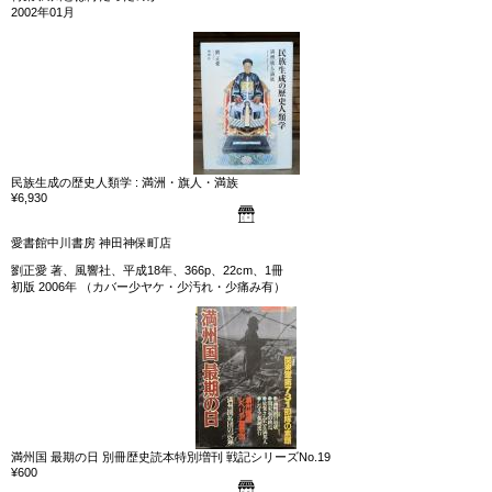
2002年01月
民族生成の歴史人類学 : 満洲・旗人・満族
¥6,930
愛書館中川書房 神田神保町店
劉正愛 著、風響社、平成18年、366p、22cm、1冊
初版 2006年 （カバー少ヤケ・少汚れ・少痛み有）
満州国 最期の日 別冊歴史読本特別増刊 戦記シリーズNo.19
¥600