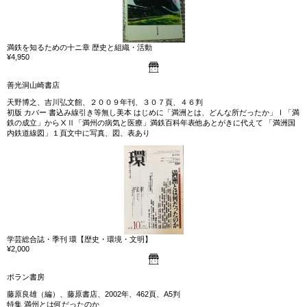
満鉄を知るための十ニ章 歴史と組織・活動
¥4,950
善光洞山崎書店
天野博之、吉川弘文館、２００９年刊、３０７頁、４６判
初版 カバー 書込み線引き等無し美本 はじめに「満洲とは、どんな所だったか」Ⅰ「満
鉄の成立」からⅩⅡ「満州の病気と医療」満鉄百科年表他あとがきに代えて 「満洲国
内鉄道線図」１頁文中に写真、図、表あり
学芸総合誌・季刊 環【歴史・環境・文明】
¥2,000
ポラン書房
藤原良雄（編）、藤原書店、2002年、462頁、A5判
特集 満州とは何だったのか