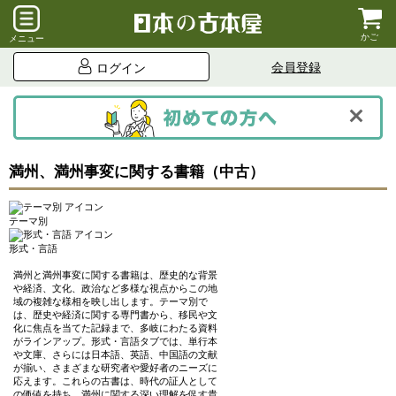
かご
メニュー
会員登録
ログイン
満州、満州事変に関する書籍（中古）
テーマ別
形式・言語
満州と満州事変に関する書籍は、歴史的な背景
や経済、文化、政治など多様な視点からこの地
域の複雑な様相を映し出します。テーマ別で
は、歴史や経済に関する専門書から、移民や文
化に焦点を当てた記録まで、多岐にわたる資料
がラインアップ。形式・言語タブでは、単行本
や文庫、さらには日本語、英語、中国語の文献
が揃い、さまざまな研究者や愛好者のニーズに
応えます。これらの古書は、時代の証人として
の価値を持ち、満州に関する深い理解を促す貴