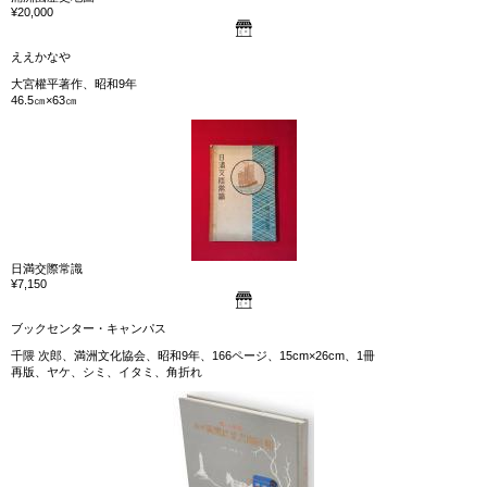
¥20,000
ええかなや
大宮權平著作、昭和9年
46.5㎝×63㎝
日満交際常識
¥7,150
ブックセンター・キャンパス
千隈 次郎、満洲文化協会、昭和9年、166ページ、15cm×26cm、1冊
再版、ヤケ、シミ、イタミ、角折れ