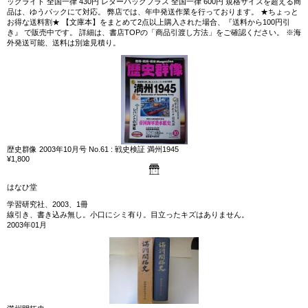
ックライト 全国一律 430円 レターパックプラス 全国一律 600円 規格サイズを超える商
品は、ゆうパックにて対応。 弊店では、年中発送作業を行っております。 ★ちょっと
お得な送料割★ 【文庫本】をまとめて2点以上購入された場合、『送料から100円引
き』 で販売中です。 詳細は、書店TOPの「商品引渡し方法」をご確認ください。 ※海
外発送可能、送料は別途見積り。
歴史群像 2003年10月号 No.61 : 戦史検証 満州1945
¥1,800
はなひ堂
学習研究社、2003、1冊
線引き、書き込み無し。小口にシミ有り。目立ったキズはありません。
2003年01月