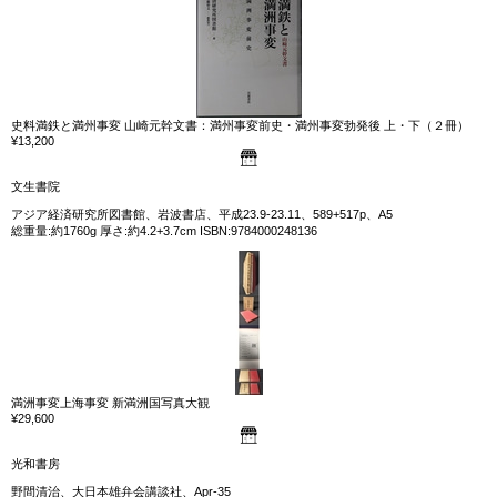
史料満鉄と満州事変 山崎元幹文書：満州事変前史・満州事変勃発後 上・下（２冊）
¥13,200
文生書院
アジア経済研究所図書館、岩波書店、平成23.9-23.11、589+517p、A5
総重量:約1760g 厚さ:約4.2+3.7cm ISBN:9784000248136
満洲事変上海事変 新満洲国写真大観
¥29,600
光和書房
野間清治、大日本雄弁会講談社、Apr-35