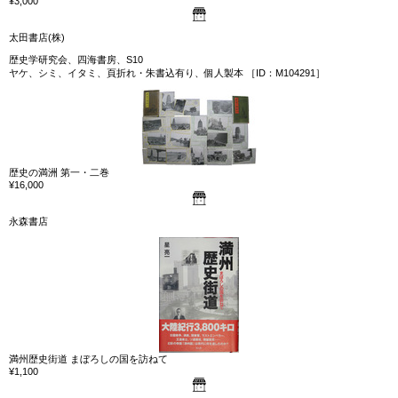
¥3,000
太田書店(株)
歴史学研究会、四海書房、S10
ヤケ、シミ、イタミ、頁折れ・朱書込有り、個人製本 ［ID：M104291］
歴史の満洲 第一・二巻
¥16,000
永森書店
満州歴史街道 まぼろしの国を訪ねて
¥1,100