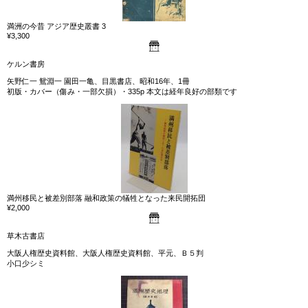
満洲の今昔 アジア歴史叢書 3
¥3,300
ケルン書房
矢野仁一 鴛淵一 園田一亀、目黒書店、昭和16年、1冊
初版・カバー（傷み・一部欠損）・335p 本文は経年良好の部類です
満州移民と被差別部落 融和政策の犠牲となった来民開拓団
¥2,000
草木古書店
大阪人権歴史資料館、大阪人権歴史資料館、平元、Ｂ５判
小口少シミ