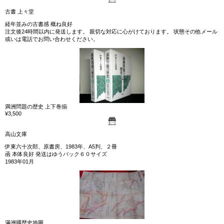
古書 上々堂
経年並みの古書感 概ね良好
注文後24時間以内に発送します。 親切な対応に心がけております。 状態その他メール
或いは電話でお問い合わせください。
満洲問題の歴史 上下巻揃
¥3,500
高山文庫
伊東六十次郎、原書房、1983年、A5判、２冊
函 本体良好 発送はゆうパック６０サイズ
1983年01月
滿洲國歴史地圖