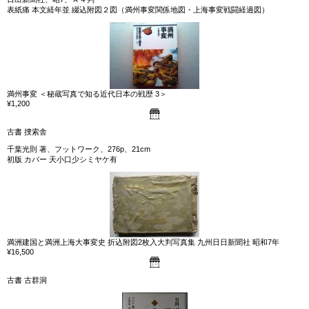
表紙痛 本文経年並 綴込附図２図（満州事変関係地図・上海事変戦闘経過図）
満州事変 ＜秘蔵写真で知る近代日本の戦歴 3＞
¥1,200
古書 捜索舎
千葉光則 著、フットワーク、276p、21cm
初版 カバー 天小口少シミヤケ有
満洲建国と満洲上海大事変史 折込附図2枚入大判写真集 九州日日新聞社 昭和7年
¥16,500
古書 古群洞