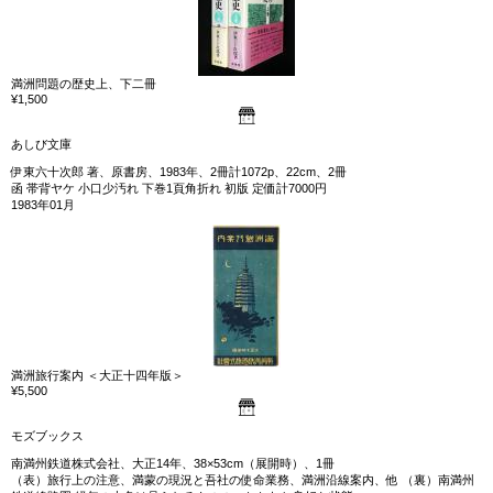
満洲問題の歴史上、下二冊
¥1,500
あしび文庫
伊東六十次郎 著、原書房、1983年、2冊計1072p、22cm、2冊
函 帯背ヤケ 小口少汚れ 下巻1頁角折れ 初版 定価計7000円
1983年01月
満洲旅行案内 ＜大正十四年版＞
¥5,500
モズブックス
南満州鉄道株式会社、大正14年、38×53cm（展開時）、1冊
（表）旅行上の注意、満蒙の現況と吾社の使命業務、満洲沿線案内、他 （裏）南満州