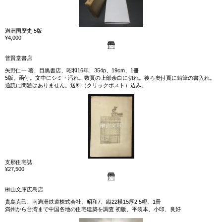
満洲国歴史 5版
¥4,000
普賢堂書店
矢野仁一 著、目黒書店、昭和16年、354p、19cm、1冊
5版。函付。文中にシミ・汚れ。数頁の上部余白に切れ。後ろ奥付頁に鉛筆の書入れ。
通読に問題はありません。送料（クリックポスト）込み。
支那住宅誌
¥27,500
榊山文庫広島店
貴島克己、南満洲鉄道株式会社、昭和7、縦22横15厚2.5糎、1冊
満州から台湾まで中国各地の住宅建築を調査 初版、平装本、小印、良好