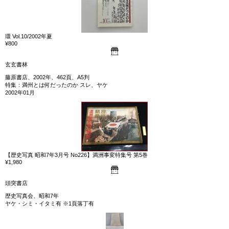
環 Vol.10/2002年夏
¥800
玄玄書林
藤原書店、2002年、462頁、A5判
特集：満州とは何だったのか スレ、ヤケ
2002年01月
【歴史写真 昭和7年3月号 No226】満洲事変特集号 第5巻
¥1,980
頭突書店
歴史写真会、昭和7年
ヤケ・シミ・イタミ有 ※1頁落丁有