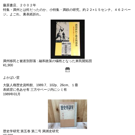
藤原書店、２００２年
特集・満州とは何だったのか、小特集・満鉄の研究。約２２×１５センチ。４６２ペー
ジ。よごれ、裏表紙折れ。
満州移民と被差別部落 : 融和政策の犠牲となった来民開拓団
¥1,900
よかばい堂
大阪人権歴史資料館、1989.7、102p、26cm、１冊
表紙背に色あせ有 三方やページ内にシミ有
1989年01月
歴史学研究 第五巻 第二号 満洲史研究