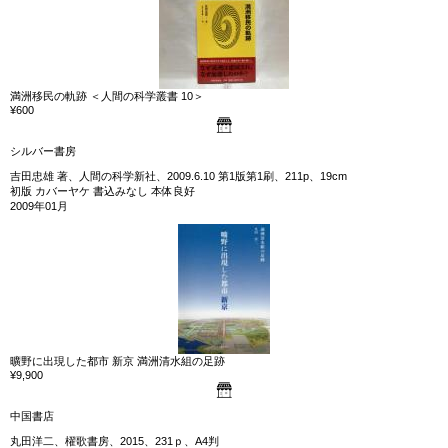
満洲移民の軌跡 ＜人間の科学叢書 10＞
¥600
シルバー書房
吉田忠雄 著、人間の科学新社、2009.6.10 第1版第1刷、211p、19cm
初版 カバーヤケ 書込みなし 本体良好
2009年01月
曠野に出現した都市 新京 満洲清水組の足跡
¥9,900
中国書店
丸田洋二、櫂歌書房、2015、231ｐ、A4判