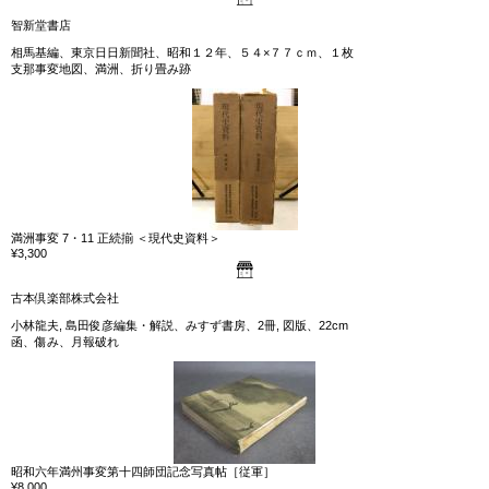
智新堂書店
相馬基編、東京日日新聞社、昭和１２年、５４×７７ｃｍ、１枚
支那事変地図、満洲、折り畳み跡
満洲事変 7・11 正続揃 ＜現代史資料＞
¥3,300
古本倶楽部株式会社
小林龍夫, 島田俊彦編集・解説、みすず書房、2冊, 図版、22cm
函、傷み、月報破れ
昭和六年満州事変第十四師団記念写真帖［従軍］
¥8,000