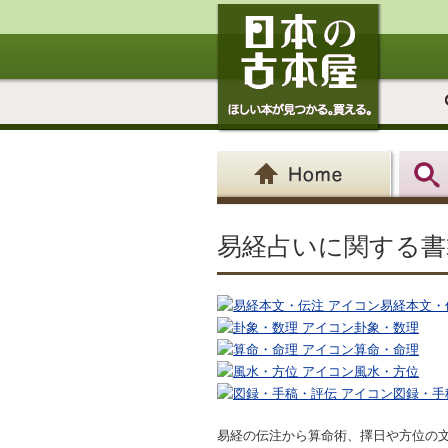
易経占いに関する書
易経本文・
卦象・数理
算命・命理
風水・方位
図録・手
易経の伝注から算命術、擇日や方位の