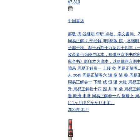
¥7,810
中国書店
郝敬 撰 谷継明 李昕 点校、崇文書局、2
周易正解·九部经解 [明]郝敬 撰；谷
子郝千秋、郝千石刻于万历四十四年（
收录者当为较早印本，哈佛燕京图书馆
库全书》影印本为底本，以哈佛燕京图书
讀易 周易正解卷一 上经 乾 周易正解卷二 
人 大有 周易正解卷六 謙 豫 隨 蠱 周易
周易正解卷十 下经 咸 恒 遯 大壯 周易正
升 周易正解卷十四 困 井 革 鼎 周易正解
過 既濟 未濟 周易正解卷十八 繫辭上 
に1ヶ月ほどかかります。
2023年01月