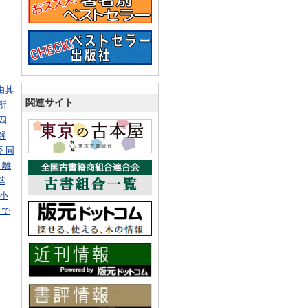
由其
関連サイト
所
四
解
否 同
 離
萃
 小
まで