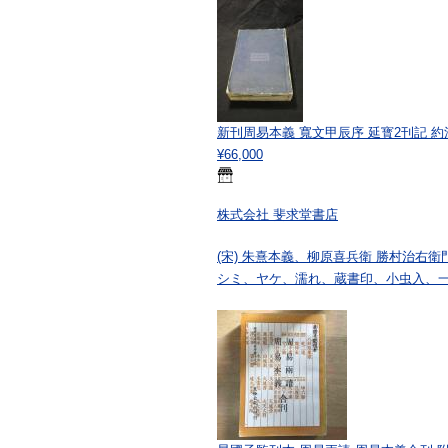
新刊周易本義 寬文甲辰序 延寳2刊記 
¥66,000
株式会社 斐求堂書店
(宋) 朱熹本義、柳原喜兵衛 勝村治右衛
シミ、ヤケ、濡れ、蔵書印、小虫入、一