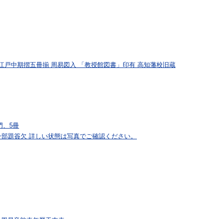
約江戸中期摺五冊揃 周易図入 「教授館図書」印有 高知藩校旧蔵
門、5冊
部題簽欠 詳しい状態は写真でご確認ください。