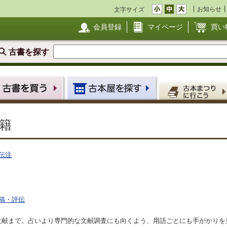
お知らせ
文字サイズ
会員登録
マイページ
買い
古書を探す
籍
伝注
稿・評伝
文献まで。占いより専門的な文献調査にも向くよう、用語ごとにも手がかりを