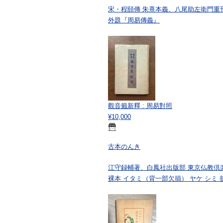
宋・程頤傳 朱熹本義、八尾助左衛門重刊
外題『周易傳義』
觀音籤新釋 : 周易對照
¥10,000
古本のんき
江守録輔著、白鳳社出版部 東京仏教倶楽部、昭和
裸本 イタミ（背一部欠損） ヤケ シミ 