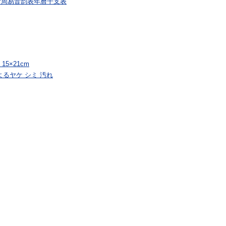
附周易音韵表年曆干支表
5×21cm
よるヤケ シミ 汚れ