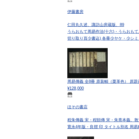
伊藤書房
仁田丸久述、諏訪山房蔵版、89
うらおもて周易作法(十六)・うらおもて
切り取り頁少書込) 各冊少ヤケ・少シミ
周易傳義 全8冊 原装幀（栗革色） 原題
¥128,000
ほその書店
程朱傳義 宋・程頤傳 宋・朱熹本義、敦賀屋久
寛永4年版・良摺 印 タイトル別名 周易