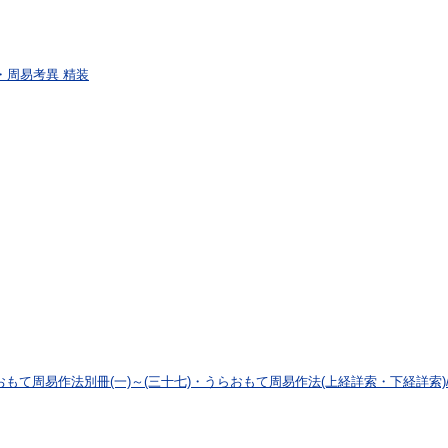
・周易考異 精装
おもて周易作法別冊(一)～(三十七)・うらおもて周易作法(上経詳索・下経詳索)/