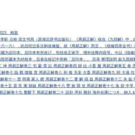
023、精装
继明 李昕 点校 崇文书局（原湖北辞书出版社） 《周易正解》收在《九经解》中，
一六一六），此后经过多次剜改修版。就《周易正解》而言，《续修四库全书》
所藏为后印本。后印本有所改订，包括改正讹字、增补诠释内容等。今以《续修
馆所藏本为对校本，后者在校记中简称「后印本」。 目录 整理說明 叙九部經
坤 周易正解卷三 屯 蒙 需 訟 周易正解卷四 師 比 小畜 履 周易正解卷五 泰 
正解卷七 臨 觀 噬嗑 賁 周易正解卷八 剥 復 无妄 大畜 周易正解卷九 頤 大過 坎
解卷十一 晉 明夷 家人 睽 周易正解卷十二 蹇 解 損 益 周易正解卷十三 夬 姤 
卷十五 震 艮 漸 歸妹 周易正解卷十六 豐 旅 巽 兌 周易正解卷十七 涣 節 中孚
周易正解卷十九 繫辭下 周易正解卷二十 説卦 序卦 雜卦 海外在庫につき、納入