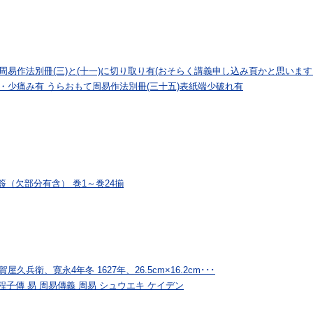
周易作法別冊(三)と(十一)に切り取り有(おそらく講義申し込み頁かと思いま
・少痛み有 うらおもて周易作法別冊(三十五)表紙端少破れ有
簽（欠部分有含） 巻1～巻24揃
兵衛、寛永4年冬 1627年、26.5cm×16.2cm･･･
程子傳 易 周易傳義 周易 シュウエキ ケイデン