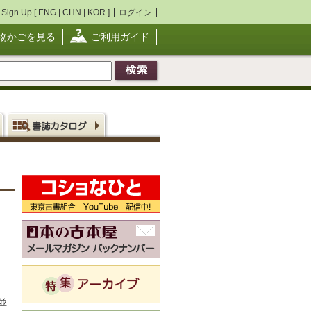
Sign Up [
ENG
|
CHN
|
KOR
]
ログイン
物かごを見る
ご利用ガイド
並