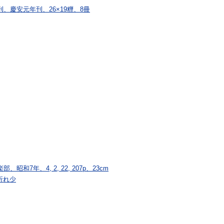
、慶安元年刊、26×19糎、8冊
7年、4, 2, 22, 207p、23cm
折れ少