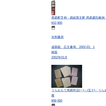
周易釈爻例・易経異文釈 周易虞氏略例
¥10,900
光和書房
成蓉鏡、広文書局、2002-03、1
精装
2002年01月
うらおもて周易作法(一)～(五十)・うら
冊
¥99,000