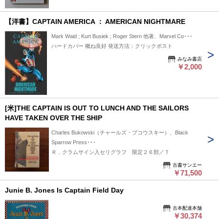
【洋書】CAPTAIN AMERICA ： AMERICAN NIGHTMARE
Mark Waid ; Kurt Busiek ; Roger Stern 他著、Marvel Co･･･
ハードカバー 概ね良好 発送方法：クリックポスト
みなみ書店
￥2,000
[米]THE CAPTAIN IS OUT TO LUNCH AND THE SAILORS
HAVE TAKEN OVER THE SHIP
Charles Bukowski（チャールズ・ブコウスキー）、Black
Sparrow Press･･･
Ｒ．クラムサイン入セリグラフ 限定２６部／Ｔ
古書サンエー
￥71,500
Junie B. Jones Is Captain Field Day
古本配達本舗
￥30,374