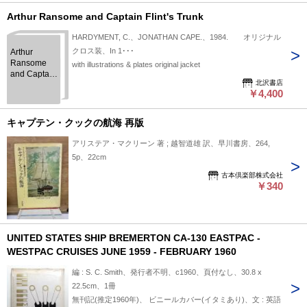
Arthur Ransome and Captain Flint's Trunk
HARDYMENT, C.、JONATHAN CAPE.、1984. オリジナル
クロス装、In 1･･･
Arthur
Ransome
with illustrations & plates original jacket
and Captain
北沢書店
Flint's Trunk
￥4,400
キャプテン・クックの航海 再版
アリステア・マクリーン 著 ; 越智道雄 訳、早川書房、264,
5p、22cm
古本倶楽部株式会社
￥340
UNITED STATES SHIP BREMERTON CA-130 EASTPAC -
WESTPAC CRUISES JUNE 1959 - FEBRUARY 1960
編 : S. C. Smith、発行者不明、c1960、頁付なし、30.8 x
22.5cm、1冊
無刊記(推定1960年)、 ビニールカバー(イタミあり)、文 : 英語