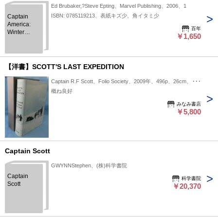
Ed Brubaker,?Steve Epting、Marvel Publishing、2006、1
ISBN: 0785119213、表紙キズ少、角イタミ少
Captain
America:
百年
Winter
￥1,650
Soldier Vol.2
【洋書】SCOTT'S LAST EXPEDITION
Captain R.F Scott、Folio Society、2009年、496p、26cm、1冊
概ね良好
みなみ書店
￥5,800
Captain Scott
GWYNNStephen、(株)科学書院
Captain
科学書院
Scott
￥20,370