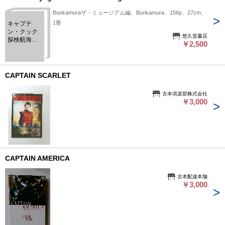
Bunkamuraザ・ミュージアム編、Bunkamura、156p、27cm、
1冊
キャプテ
ン・クック
悠久堂書店
探検航海と
￥2,500
『バンクス
花譜集』展 :
Captain
Cook's
CAPTAIN SCARLET
voyage and
Banks'
古本倶楽部株式会社
florilegium
￥3,000
CAPTAIN AMERICA
古本配達本舗
￥3,000