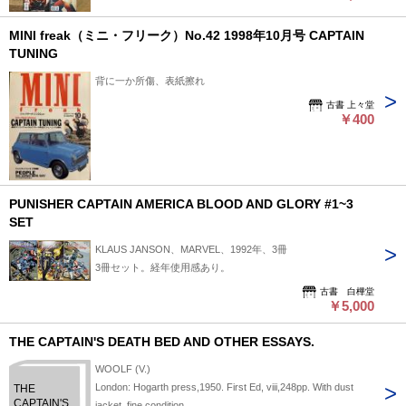
MINI freak（ミニ・フリーク）No.42 1998年10月号 CAPTAIN
TUNING
背に一か所傷、表紙擦れ
古書 上々堂
￥400
PUNISHER CAPTAIN AMERICA BLOOD AND GLORY #1~3
SET
KLAUS JANSON、MARVEL、1992年、3冊
3冊セット。経年使用感あり。
古書 白樺堂
￥5,000
THE CAPTAIN'S DEATH BED AND OTHER ESSAYS.
WOOLF (V.)
London: Hogarth press,1950. First Ed, viii,248pp. With dust
THE
CAPTAIN'S
jacket. fine condition.