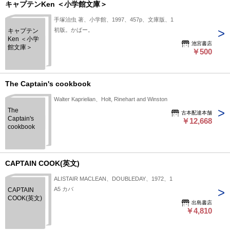
キャプテンKen ＜小学館文庫＞
手塚治虫 著、小学館、1997、457p、文庫版、1
初版。かばー。
キャプテン
Ken ＜小学
池宮書店
館文庫＞
￥500
The Captain's cookbook
Walter Kaprielian、Holt, Rinehart and Winston
The
古本配達本舗
Captain's
￥12,668
cookbook
CAPTAIN COOK(英文)
ALISTAIR MACLEAN、DOUBLEDAY、1972、1
A5 カバ
CAPTAIN
COOK(英文)
出島書店
￥4,810