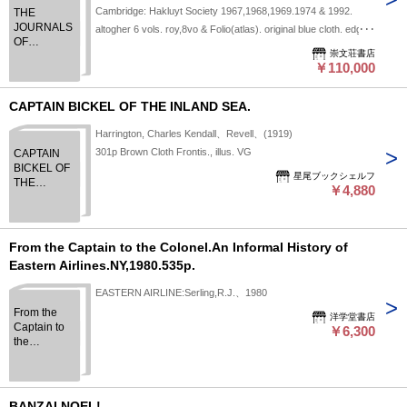
and discovery, 1776-1780, Vol III-2:1776-1780. Vol IV :The
Cambridge: Hakluyt Society 1967,1968,1969.1974 & 1992.
THE
Life of Captain James Cook With Folio of Charts and Views.
JOURNALS
altogher 6 vols. roy,8vo & Folio(atlas). original blue cloth. edge
OF
rubbed.
崇文荘書店
CAPTAIN
￥110,000
JAMES
COOK ON
HIS
CAPTAIN BICKEL OF THE INLAND SEA.
VOYAGES
OF
Harrington, Charles Kendall、Revell、(1919)
DISCOVERY.
301p Brown Cloth Frontis., illus. VG
CAPTAIN
Vol 1: The
BICKEL OF
Voyage of
星尾ブックシェルフ
THE
the
￥4,880
INLAND
Endeavour
SEA.
1768-1771,
Vol II: The
Voyage of
From the Captain to the Colonel.An Informal History of
Resolution
Eastern Airlines.NY,1980.535p.
and
Adventure,
EASTERN AIRLINE:Serling,R.J.、1980
1772-1775,
From the
vol III-1: The
洋学堂書店
Captain to
￥6,300
Voyage of
the
Resolution
Colonel.An
and
Informal
discovery,
History of
1776-1780,
Eastern
BANZAI NOEL!
Vol III-