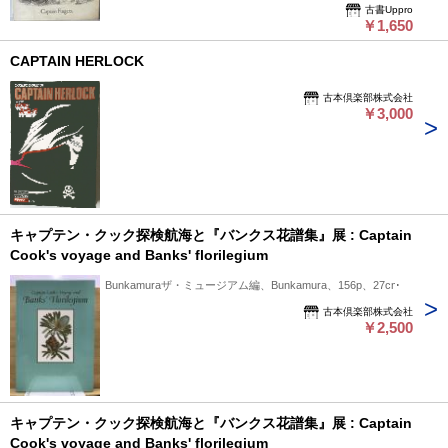
ー・リトナーによる1977年刊行の「LP Captain Fingers、Lee
古書Uppro
Ritenour PE 34426」で、Epicから発売されています。ジャズ
￥1,650
やフュージョンの要素を含む内容で、当時の音楽シーンを知る
CAPTAIN HERLOCK
手がかりとして興味深い作品かもしれません。音楽ファンやリ
ー・リトナーのファンにとって、当時のスタイルや雰囲気を感
古本倶楽部株式会社
じ取れる一冊として参考になる可能性があります。 状態：
￥3,000
キャプテン・クック探検航海と『バンクス花譜集』展 : Captain
Cook's voyage and Banks' florilegium
Bunkamuraザ・ミュージアム編、Bunkamura、156p、27cm
古本倶楽部株式会社
￥2,500
キャプテン・クック探検航海と『バンクス花譜集』展 : Captain
Cook's voyage and Banks' florilegium