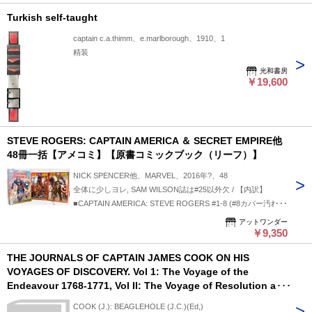
Turkish self-taught
captain c.a.thimm、e.marlborough、1910、1
精装
光和書房
￥19,600
STEVE ROGERS: CAPTAIN AMERICA ＆ SECRET EMPIRE他
48冊一括【アメコミ】【原書コミックブック（リーフ）】
NICK SPENCER他、MARVEL、2016年?、48
全体に少しヨレ, SAM WILSON誌は#25以外欠 / 【内訳】
■CAPTAIN AMERICA: STEVE ROGERS #1-8 (#8カバー汚れ),
#10-19 ■CAPTAIN AMERICA (SAM WILSON) #25 ■CIVIL WAR
アットワンダー
II: THE OATH ■SECRET EMPIRE #0, 1-10, OMEGA
￥9,350
■THUNDERBOLTS #1-7, #9-12 ■SECRET EMPIRE: BRAVE
THE JOURNALS OF CAPTAIN JAMES COOK ON HIS
NEW WORLD #1-5 ◆佐川急便飛脚便での発送となります／店
VOYAGES OF DISCOVERY. Vol 1: The Voyage of the
舗併売品につき、売切の際はご容赦ください◆
Endeavour 1768-1771, Vol II: The Voyage of Resolution and
Adventure, 1772-1775, vol III-1: The Voyage of Resolution
COOK (J.): BEAGLEHOLE (J.C.)(Ed,)