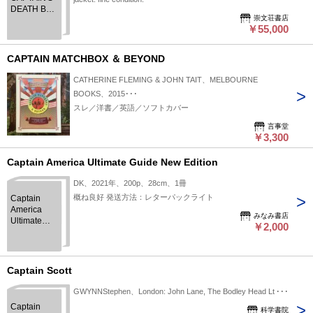
DEATH BED
崇文荘書店
AND
￥55,000
OTHER
ESSAYS.
CAPTAIN MATCHBOX ＆ BEYOND
CATHERINE FLEMING & JOHN TAIT、MELBOURNE
BOOKS、2015･･･
スレ／洋書／英語／ソフトカバー
言事堂
￥3,300
Captain America Ultimate Guide New Edition
DK、2021年、200p、28cm、1冊
概ね良好 発送方法：レターパックライト
Captain
America
みなみ書店
Ultimate
￥2,000
Guide New
Edition
Captain Scott
GWYNNStephen、London: John Lane, The Bodley Head Lt･･･
Captain
科学書院