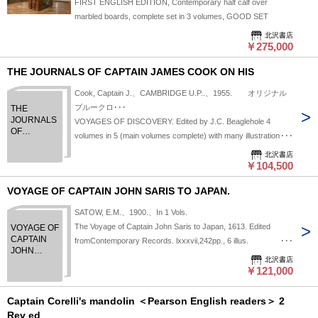
FIRST ENGLISH EDITION, Contemporary half calf over
COMPANIONS, BY CAPTAIN RIKORD.
marbled boards, complete set in 3 volumes, GOOD SET
北沢書店
￥275,000
THE JOURNALS OF CAPTAIN JAMES COOK ON HIS
Cook, Captain J.、CAMBRIDGE U.P..、1955. オリジナル
ブルークロ･･･
THE
JOURNALS
VOYAGES OF DISCOVERY. Edited by J.C. Beaglehole 4
OF
volumes in 5 (main volumes complete) with many illustrations &
CAPTAIN
sketch maps with original jacket ADDITIONAL PORTFOLIO
JAMES
北沢書店
VOLUME IS LACKING OTHERWISE VERY GOOD SET
￥104,500
COOK ON
HIS
VOYAGE OF CAPTAIN JOHN SARIS TO JAPAN.
SATOW, E.M.、1900.、In 1 Vols.
The Voyage of Captain John Saris to Japan, 1613. Edited
VOYAGE OF
CAPTAIN
fromContemporary Records. lxxxvii,242pp., 6 illus.
JOHN
(London:Hakluyt Society, 1900) Original blue cloth. Spine
北沢書店
SARIS TO
darkened, topand bottom of spine rubbed. Library stamped,
￥121,000
JAPAN.
label on front cover.Inter
Captain Corelli's mandolin ＜Pearson English readers＞ 2
Rev ed