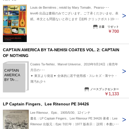
Louis de Bernières ; retold by Mary Tomalin、Pearso･･･
level6 出品は書籍のみでございます。ご了承くださいませ。表
紙、本文とも問題ないと存じます【送料 クリックポスト198円
簡易包装
古書 リゼット
￥700
CAPTAIN AMERICA BY TA-NEHISI COATES VOL. 2: CAPTAIN
OF NOTHING
Coates Ta-Nehisi、Marvel Universe、2019年9月24日（発売年
月日の･･･
CAPTAIN
AMERICA
▼ 東京より発送▼ 全体的に若干使用感・スレキズ・薄ヤケ・
BY TA-
薄汚れ少々
NEHISI
COATES
ノースブックセンター
￥1,133
VOL. 2:
CAPTAIN
OF
LP Captain Fingers、Lee Ritenour PE 34426
NOTHING
Lee Ritenour、Epic、1905/5/30、12インチ
書名：LP Captain Fingers、Lee Ritenour PE 34426 著者：Lee
Ritenour 出版元：Epic 刊行年：1977 版表示： 説明：本書はリ