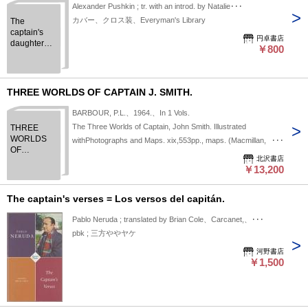
Alexander Pushkin ; tr. with an introd. by Natalie･･･
カバー、クロス装、Everyman's Library
The
captain's
円卓書店
daughter
￥800
and other
stories ＜
Everyman's
library＞
THREE WORLDS OF CAPTAIN J. SMITH.
BARBOUR, P.L.、1964.、In 1 Vols.
The Three Worlds of Captain, John Smith. Illustrated
THREE
WORLDS
withPhotographs and Maps. xix,553pp., maps. (Macmillan,
OF
1964) Clothwith dust wrapper.
北沢書店
CAPTAIN J.
￥13,200
SMITH.
The captain's verses = Los versos del capitán.
Pablo Neruda ; translated by Brian Cole、Carcanet,、･･･
pbk ; 三方ややヤケ
河野書店
￥1,500