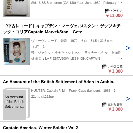
Ship: USS Bremerton (CA-130) Year: June 1959 - February
1960 Commanding Officer: Captain Donald Greer Irvine &
パージナ
Captain John Southworth Fahy Location: Eastpac & Wastpac
￥11,000
Cruises HAWAII GUAM PHILIPPINES TAIWAN OKINAWA
［中古レコード］キャプテン・マーヴェル/スタン・ゲッツ＆チ
HONG KONG KOBE YOKOSUKA
ック・コリアCaptain Marvel/Stan Getz
ヴァーヴレコード、録音 1972、６曲、31.5ｘ31.5ｃｍ
（LP)、1
帯 ジャケット 少ヤケ・シミあり ライナー 少ヤケ 盤面良
好 曲目：LA FIESTA/500MILES HIGH/CAPTAIN
MARVEL/TIMES LIE/LUSH LIFE/DAY WAVES
いやひこ堂
￥3,300
An Account of the British Settlement of Aden in Arabia.
HUNTER, Captain F. M.、Frank Cass (London)、1968、1
22cm. xii,232pp.
An Account
of the British
三日月書店
Settlement
￥3,000
of Aden in
Arabia.
Captain America: Winter Soldier Vol.2