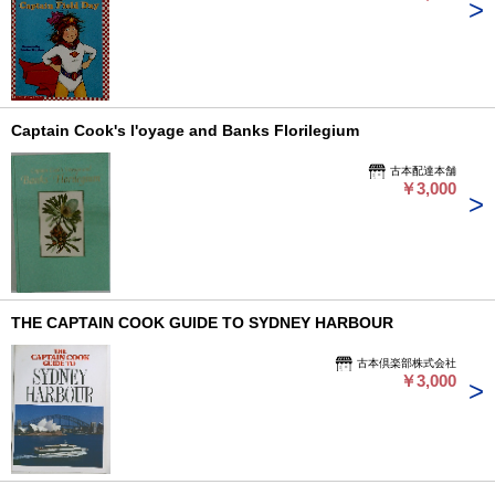
Captain Cook's l'oyage and Banks Florilegium
古本配達本舗
￥3,000
THE CAPTAIN COOK GUIDE TO SYDNEY HARBOUR
古本倶楽部株式会社
￥3,000