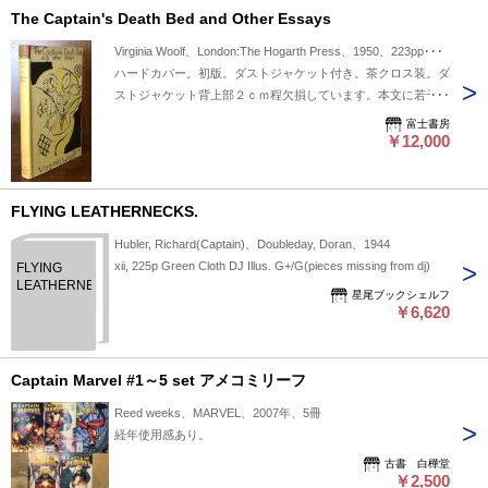
The Captain's Death Bed and Other Essays
Virginia Woolf、London:The Hogarth Press、1950、223pp･･･
ハードカバー。初版。ダストジャケット付き。茶クロス装。ダ
ストジャケット背上部２ｃｍ程欠損しています。本文に若干の
鉛筆による線引き、書き込みがあります。
富士書房
￥12,000
FLYING LEATHERNECKS.
Hubler, Richard(Captain)、Doubleday, Doran、1944
xii, 225p Green Cloth DJ Illus. G+/G(pieces missing from dj)
FLYING
LEATHERNECKS.
星尾ブックシェルフ
￥6,620
Captain Marvel #1～5 set アメコミリーフ
Reed weeks、MARVEL、2007年、5冊
経年使用感あり。
古書 白樺堂
￥2,500