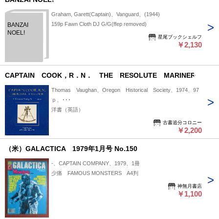
Airlines.NY,1980.535p.
2:1776-
1780. Vol IV
Graham, Garett(Captain)、Vanguard、(1944)
:The Life of
159p Fawn Cloth DJ G/G(ffep removed)
BANZAI
Captain
NOEL!
星尾ブックシェルフ
James Cook
￥2,130
With Folio of
Charts and
Views.
CAPTAIN COOK，R．N． THE RESOLUTE MARINER
Thomas Vaughan、Oregon Historical Society、1974、97
ｐ、･･･
洋書（英語）
古書追分コロニー
￥2,200
（米）GALACTICA 1979年1月号 No.150
-、CAPTAIN COMPANY、1979、1冊
少痛 FAMOUS MONSTERS A4判
神無月書店
￥1,100