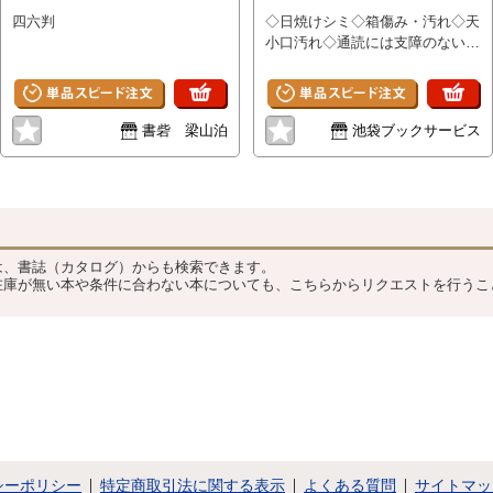
四六判
◇日焼けシミ◇箱傷み・汚れ◇天
小口汚れ◇通読には支障のない書
籍です
書砦 梁山泊
池袋ブックサービス
？
は、書誌（カタログ）からも検索できます。
在庫が無い本や条件に合わない本についても、こちらからリクエストを行うこ
シーポリシー
特定商取引法に関する表示
よくある質問
サイトマッ