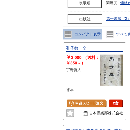
関連度
価格
表示順
第一書房（3
出版社
コンパクト表示
すべて
孔子教 全
￥
3,000
（送料：
￥350～）
宇野哲人
裸本
古本倶楽部株式会社