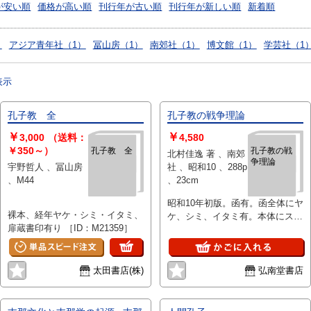
が安い順
価格が高い順
刊行年が古い順
刊行年が新しい順
新着順
）
アジア青年社（1）
冨山房（1）
南郊社（1）
博文館（1）
学芸社（1
表示
孔子教 全
孔子教の戦争理論
￥
￥
3,000
（送料：
4,580
￥350～）
孔子教 全
孔子教の戦
北村佳逸 著 、南郊
争理論
宇野哲人 、冨山房
社 、昭和10 、288p
、M44
、23cm
昭和10年初版。函有。函全体にヤ
裸本、経年ヤケ・シミ・イタミ、
ケ、シミ、イタミ有。本体にス
扉蔵書印有り ［ID：M21359］
レ、汚れ、三方にヤケ、シミ有。
通読には問題ありませんが、美品
をお求めのお客様はご遠慮下さ
い。
太田書店(株)
弘南堂書店