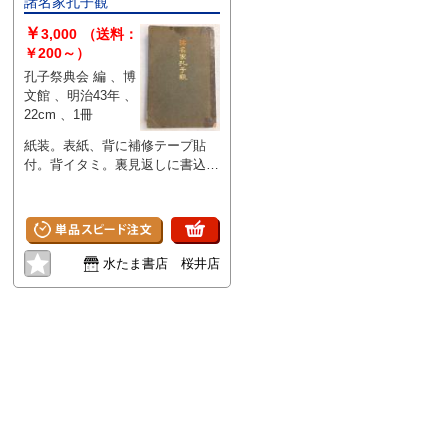
諸名家孔子観
￥
3,000
（送料：
￥200～）
孔子祭典会 編 、博
文館 、明治43年 、
22cm 、1冊
紙装。表紙、背に補修テープ貼
付。背イタミ。裏見返しに書込み
有。天墨汚れ。シミ汚れ。経年に
よるイタミ・ヤケ・ヨゴレ。（通
読に問題ございません）
水たま書店 桜井店