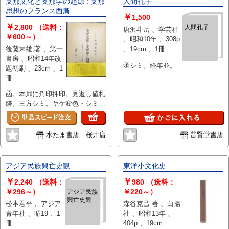
支那文化と支那学の起源 : 支那
人間孔子
思想のフランス西漸
￥
1,500
￥
2,800
（送料：
人間孔子
唐沢斗岳 、学芸社
￥600～）
、昭和10年 、308p
後藤末雄;著 、第一
、19cm 、1冊
書房 、昭和14年改
函シミ。経年並。
題初刷 、23cm 、1
冊
函。本扉に角印押印。見返し値札
跡。三方シミ。ヤケ変色・シミ汚
れ。
水たま書店 桜井店
普賢堂書店
アジア民族興亡史観
東洋小文化史
￥
￥
2,240
（送料：
980
（送料：
￥296～）
￥220～）
アジア民族
興亡史観
松本君平 、アジア
森谷克己 著 、白揚
青年社 、昭19 、1
社 、昭和13年 、
冊
404p 、19cm