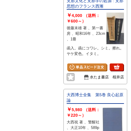
支那文化と支那学の起源 : 支那
思想のフランス西漸
￥
4,000
（送料：
￥600～）
後藤末雄 著 、第一書
房 、昭和16年 、23cm
、1冊
函入。函にコワレ。シミ。擦れ。
ヤケ変色。イタミ。
水たま書店 桜井店
大西博士全集 第5巻 良心起原
論
￥
5,980
（送料：
￥220～）
大西祝 著 、警醒社
、大正10年 、589p