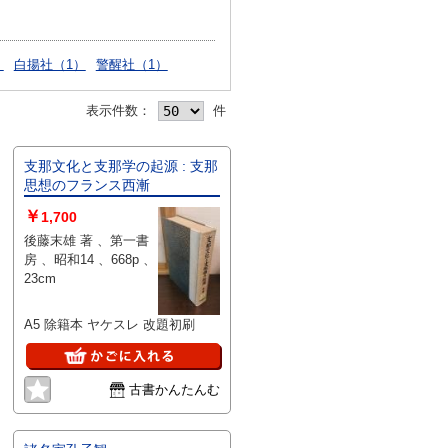
）
白揚社（1）
警醒社（1）
表示件数：
件
支那文化と支那学の起源 : 支那
思想のフランス西漸
￥
1,700
後藤末雄 著 、第一書
房 、昭和14 、668p 、
23cm
A5 除籍本 ヤケスレ 改題初刷
古書かんたんむ