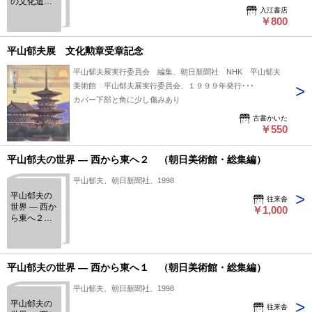
の文化遺産 :
入江書店
アジアの懸
￥800
け橋
平山郁夫展 文化勲章受章記念
平山郁夫展実行委員会 編集、朝日新聞社 NHK 平山郁夫
美術館 平山郁夫展実行委員会、１９９９年発行･･･
カバー下部と角に少し傷みあり
古書かいた
￥550
平山郁夫の世界 ― 西から東へ２ （朝日美術館・総集編）
平山郁夫、朝日新聞社、1998
平山郁夫の
往来舎
世界 ― 西か
￥1,000
ら東へ２
（朝日美術
館・総集
編）
平山郁夫の世界 ― 西から東へ１ （朝日美術館・総集編）
平山郁夫、朝日新聞社、1998
平山郁夫の
往来舎