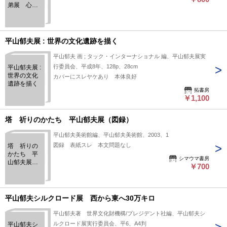
弟展 心の
系譜
平山郁夫展 : 世界の文化遺跡を描く
平山郁夫 画 ; タック・インターナショナル 編、平山郁夫展実
行委員会、平成8年、128p、28cm
平山郁夫展 :
世界の文化
カバーにスレヤケあり 本体良好
遺跡を描く
拓書房
￥1,100
塔 祈りのかたち 平山郁夫展（図録）
平山郁夫美術館編、平山郁夫美術館、2003、1
図録 表紙スレ 本文問題なし
塔 祈りの
かたち 平
シマウマ書房
山郁夫展
￥700
（図録）
平山郁夫シルクロード展 西から東へ30万キロ
平山郁夫著 世界文化財機構/プレジデント社編、平山郁夫シ
ルクロード展実行委員会、平6、A4判
平山郁夫シ