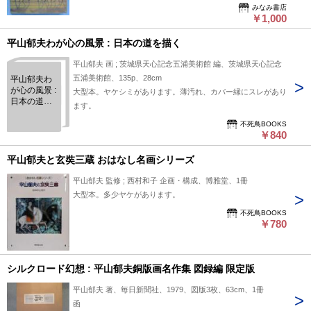
みなみ書店
￥1,000
平山郁夫わが心の風景 : 日本の道を描く
平山郁夫 画 ; 茨城県天心記念五浦美術館 編、茨城県天心記念
五浦美術館、135p、28cm
平山郁夫わ
が心の風景 :
大型本。ヤケシミがあります。薄汚れ、カバー縁にスレがあり
日本の道を
ます。
描く
不死鳥BOOKS
￥840
平山郁夫と玄奘三蔵 おはなし名画シリーズ
平山郁夫 監修 ; 西村和子 企画・構成、博雅堂、1冊
大型本。多少ヤケがあります。
不死鳥BOOKS
￥780
シルクロード幻想 : 平山郁夫銅版画名作集 図録編 限定版
平山郁夫 著、毎日新聞社、1979、図版3枚、63cm、1冊
函