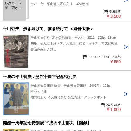
ルクロード
カバー付 平山郁夫署名入り 本状態良
展 西から
安川書店
東へ30万キ
￥3,500
ロ
平山郁夫 : 歩き続けて、描き続けて ＜別冊太陽＞
平山郁夫 [画] ; 湯原公浩編集、平凡社、2011、159p、29cm
初版、表紙若干縁キズ、天地小口に若干縁キズ、本文状態良
書込み線引き無し
ぶっくいん高知 古書部
￥880
平成の平山郁夫 : 開館十周年記念特別展
平山郁夫美術館 編集、平山郁夫美術館、2007年、131p、
28cm、1冊
地汚れあり 本文概ね良好 発送方法：クリックポスト
みなみ書店
￥1,000
開館十周年記念特別展 平成の平山郁夫 【図録】