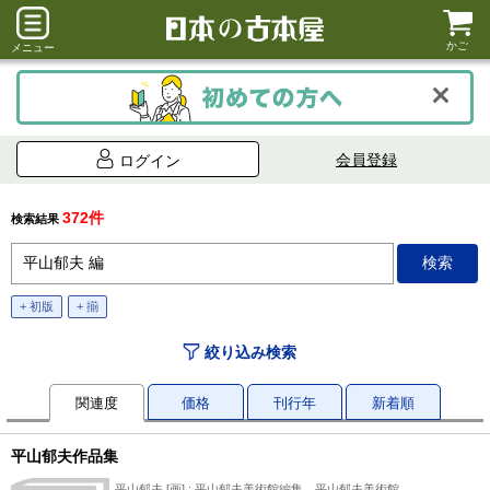
かご
メニュー
会員登録
ログイン
372件
検索結果
+ 初版
+ 揃
絞り込み検索
関連度
価格
刊行年
新着順
平山郁夫作品集
平山郁夫 [画] ; 平山郁夫美術館編集、平山郁夫美術館、