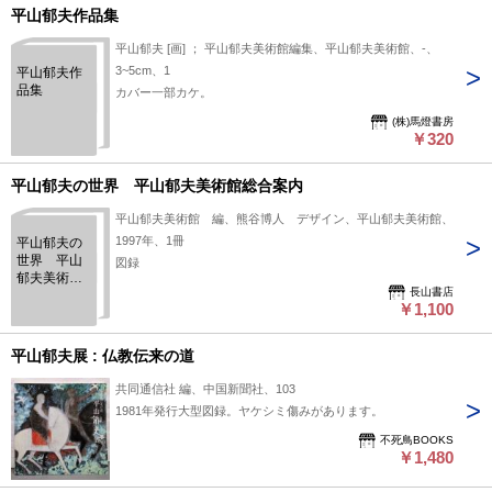
平山郁夫作品集
平山郁夫 [画] ； 平山郁夫美術館編集、平山郁夫美術館、-、
3~5cm、1
平山郁夫作
品集
カバー一部カケ。
(株)馬燈書房
￥320
平山郁夫の世界 平山郁夫美術館総合案内
平山郁夫美術館 編、熊谷博人 デザイン、平山郁夫美術館、
1997年、1冊
平山郁夫の
世界 平山
図録
郁夫美術館
長山書店
総合案内
￥1,100
平山郁夫展 : 仏教伝来の道
共同通信社 編、中国新聞社、103
1981年発行大型図録。ヤケシミ傷みがあります。
不死鳥BOOKS
￥1,480