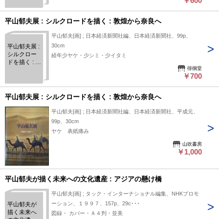
￥600
平山郁夫展 : シルクロードを描く : 敦煌から奈良へ
平山郁夫[画] ; 日本経済新聞社編、日本経済新聞社、99p、
30cm
平山郁夫展 :
シルクロー
経年少ヤケ・少シミ・少イタミ
ドを描く : 敦
徘徊堂
煌から奈良
￥700
へ
平山郁夫展 : シルクロードを描く : 敦煌から奈良へ
平山郁夫[画] ; 日本経済新聞社編、日本経済新聞社、平成元、
99p、30cm
ヤケ 表紙痛み
山吹書房
￥1,000
平山郁夫が描く未来への文化遺産 : アジアの懸け橋
平山郁夫[画] ; タック・インターナショナル編集、NHKプロモ
ーション、１９９７、157p、29c･･･
平山郁夫が
描く未来へ
図録・ カバー・Ａ４判・並美