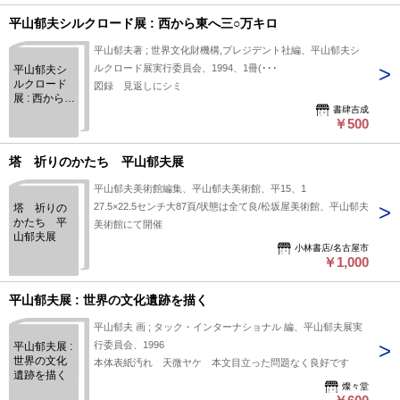
平山郁夫シルクロード展 : 西から東へ三○万キロ
平山郁夫著 ; 世界文化財機構,プレジデント社編、平山郁夫シ
ルクロード展実行委員会、1994、1冊(･･･
平山郁夫シ
ルクロード
図録 見返しにシミ
展 : 西から東
書肆吉成
へ三○万キロ
￥500
塔 祈りのかたち 平山郁夫展
平山郁夫美術館編集、平山郁夫美術館、平15、1
27.5×22.5センチ大87頁/状態は全て良/松坂屋美術館、平山郁夫
塔 祈りの
かたち 平
美術館にて開催
山郁夫展
小林書店/名古屋市
￥1,000
平山郁夫展 : 世界の文化遺跡を描く
平山郁夫 画 ; タック・インターナショナル 編、平山郁夫展実
行委員会、1996
平山郁夫展 :
世界の文化
本体表紙汚れ 天微ヤケ 本文目立った問題なく良好です
遺跡を描く
燦々堂