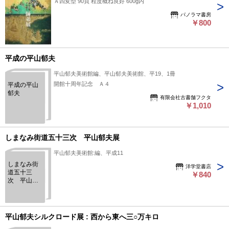
Ａ四変型 90頁 程度概ね良好 600g内
パノラマ書房
￥800
平成の平山郁夫
平山郁夫美術館編、平山郁夫美術館、平19、1冊
開館十周年記念 Ａ４
平成の平山
郁夫
有限会社古書舗フクタ
￥1,010
しまなみ街道五十三次 平山郁夫展
平山郁夫美術館:編、平成11
しまなみ街
洋学堂書店
道五十三
￥840
次 平山郁
夫展
平山郁夫シルクロード展 : 西から東へ三○万キロ