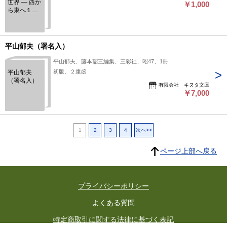
世界 ― 西か
￥1,000
ら東へ１
（朝日美術
館・総集
編）
平山郁夫（署名入）
平山郁夫、藤本韶三編集、三彩社、昭47、1冊
初版、２重函
平山郁夫
（署名入）
有限会社 キヌタ文庫
￥7,000
1
2
3
4
次へ>>
ページ上部へ戻る
プライバシーポリシー
よくある質問
特定商取引に関する法律に基づく表記