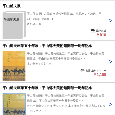
平山郁夫展
平山郁夫 画 ; 北海道立近代美術館 編、札幌テレビ放送、平
13、161p、30cm、1
平山郁夫展
表紙スレ有
書肆吉成
￥910
平山郁夫画業五十年展 : 平山郁夫美術館開館一周年記念
平山郁夫[画] ; 平山郁夫画業五十年展実行委員会、平山郁夫美
術館編、平山郁夫画業五十年展実行委員会･･･
本の状態：良好です。
古書追分コロニー
￥1,100
平山郁夫画業五十年展 : 平山郁夫美術館開館一周年記念
平山郁夫[画] ; 平山郁夫画業五十年展実行委員会、平山郁夫美
術館 編、平山郁夫画業五十年展実行委員･･･
カバー裏側シミあり 天シミあり 本文概ね良好 発送方法：レタ
ーパックプラス