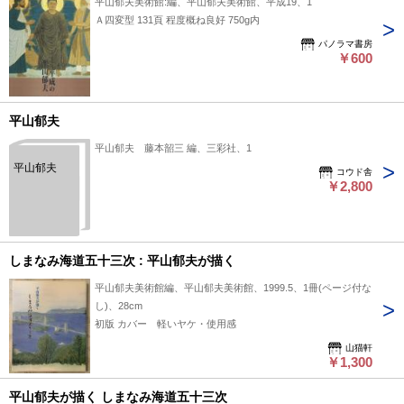
平山郁夫美術館:編、平山郁夫美術館、平成19、1
Ａ四変型 131頁 程度概ね良好 750g内
パノラマ書房
￥600
平山郁夫
平山郁夫 藤本韶三 編、三彩社、1
平山郁夫
コウド舎
￥2,800
しまなみ海道五十三次 : 平山郁夫が描く
平山郁夫美術館編、平山郁夫美術館、1999.5、1冊(ページ付な
し)、28cm
初版 カバー 軽いヤケ・使用感
山猫軒
￥1,300
平山郁夫が描く しまなみ海道五十三次