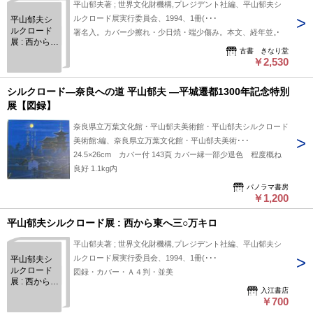
平山郁夫著 ; 世界文化財機構,プレジデント社編、平山郁夫シ
ルクロード展実行委員会、1994、1冊(･･･
平山郁夫シ
ルクロード
署名入。カバー少擦れ・少日焼・端少傷み。本文、経年並。
展 : 西から東
古書 きなり堂
へ三○万キロ
￥2,530
シルクロード―奈良への道 平山郁夫 ―平城遷都1300年記念特別
展【図録】
奈良県立万葉文化館・平山郁夫美術館・平山郁夫シルクロード
美術館:編、奈良県立万葉文化館・平山郁夫美術･･･
24.5×26cm カバー付 143頁 カバー縁一部少退色 程度概ね
良好 1.1kg内
パノラマ書房
￥1,200
平山郁夫シルクロード展 : 西から東へ三○万キロ
平山郁夫著 ; 世界文化財機構,プレジデント社編、平山郁夫シ
ルクロード展実行委員会、1994、1冊(･･･
平山郁夫シ
ルクロード
図録・カバー・Ａ４判・並美
展 : 西から東
入江書店
へ三○万キロ
￥700