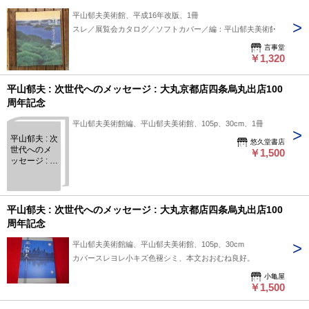
平山郁夫美術館、平成16年改版、1冊
スレ／展覧会カタログ／ソフトカバー／編：平山郁夫美術館
言事堂
￥1,320
平山郁夫 : 次世代へのメッセージ : 大丸京都店四条烏丸出店100
周年記念
平山郁夫美術館編、平山郁夫美術館、105p、30cm、1冊
平山郁夫 : 次
悠久堂書店
世代へのメ
￥1,500
ッセージ : 大
丸京都店四
条烏丸出店
100周年記念
平山郁夫 : 次世代へのメッセージ : 大丸京都店四条烏丸出店100
周年記念
平山郁夫美術館編、平山郁夫美術館、105p、30cm
カバースレヨレ小キズ色褪シミ、本文おおむね良好。
小亀屋
￥1,500