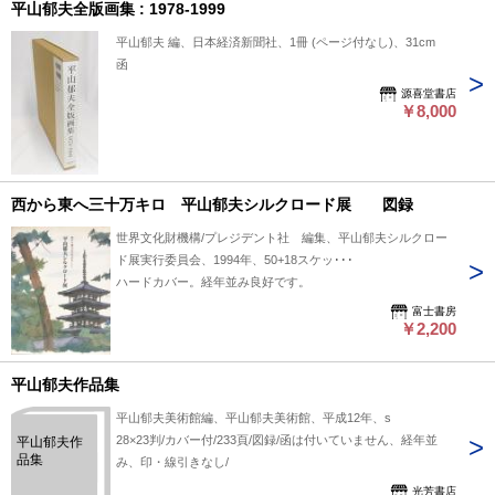
平山郁夫全版画集 : 1978-1999
平山郁夫 編、日本経済新聞社、1冊 (ページ付なし)、31cm
函
源喜堂書店
￥8,000
西から東へ三十万キロ 平山郁夫シルクロード展 図録
世界文化財機構/プレジデント社 編集、平山郁夫シルクロー
ド展実行委員会、1994年、50+18スケッ･･･
ハードカバー。経年並み良好です。
富士書房
￥2,200
平山郁夫作品集
平山郁夫美術館編、平山郁夫美術館、平成12年、s
28×23判/カバー付/233頁/図録/函は付いていません、経年並
平山郁夫作
品集
み、印・線引きなし/
光芳書店