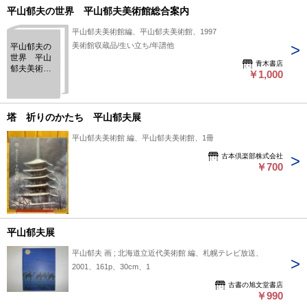
平山郁夫の世界 平山郁夫美術館総合案内
平山郁夫美術館編、平山郁夫美術館、1997
美術館収蔵品/生い立ち/年譜他
平山郁夫の
世界 平山
青木書店
郁夫美術館
￥1,000
総合案内
塔 祈りのかたち 平山郁夫展
平山郁夫美術館 編、平山郁夫美術館、1冊
古本倶楽部株式会社
￥700
平山郁夫展
平山郁夫 画 ; 北海道立近代美術館 編、札幌テレビ放送、
2001、161p、30cm、1
古書の旭文堂書店
￥990