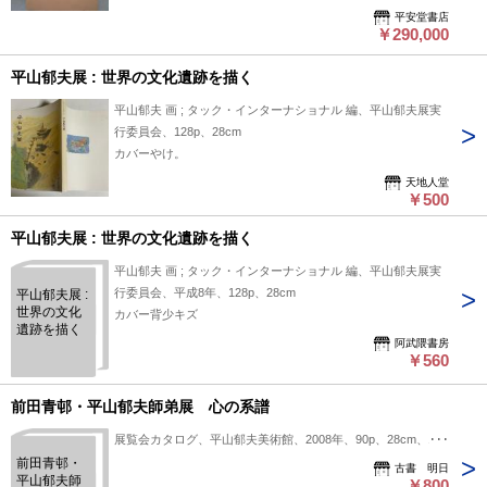
平安堂書店
￥290,000
平山郁夫展 : 世界の文化遺跡を描く
平山郁夫 画 ; タック・インターナショナル 編、平山郁夫展実
行委員会、128p、28cm
カバーやけ。
天地人堂
￥500
平山郁夫展 : 世界の文化遺跡を描く
平山郁夫 画 ; タック・インターナショナル 編、平山郁夫展実
行委員会、平成8年、128p、28cm
平山郁夫展 :
世界の文化
カバー背少キズ
遺跡を描く
阿武隈書房
￥560
前田青邨・平山郁夫師弟展 心の系譜
展覧会カタログ、平山郁夫美術館、2008年、90p、28cm、1冊
前田青邨・
古書 明日
平山郁夫師
￥800