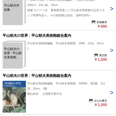
2000.4、233, iiip、29cm
平山郁夫作
品集
初版 カバーつき 裏表紙見返しに平山郁夫美術館の記念スタ
ンプ等押印あり。その他状態は良好。送料520円～
芸備書房
￥880
平山郁夫の世界 : 平山郁夫美術館総合案内
平山郁夫美術館編集、平山郁夫美術館、1999、121p、25cm、
1
平山郁夫の
世界 : 平山郁
廣文館
夫美術館総
￥1,000
合案内
平山郁夫の世界 : 平山郁夫美術館総合案内
平山郁夫美術館編集、平山郁夫美術館、1999年、第2版、121
頁、25cm、1冊
概ね良好 入場券半券付き
みなみ書店
￥1,000