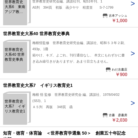
世界教育史研究会編、講談社刊、昭51年刊、1
世界教育史
大系6 東南
A5判 394頁 初版 函少ヤケ 程度並 S-7-1799
アジア教育
古本アッシュ
史
￥1,000
世界教育史大系40 世界教育史事典
梅根悟監修 世界教育史研究会編、講談社、昭和５３年２刷、
493p、1冊
世界教育史
大系40 世界
箱やけ、キズ、よごれ、刊行通信なし、 本文にもわずかに書
教育史事典
き込み線引きがありますが、あまり目立ちません。
わだ古書店
￥900
世界教育史大系7 イギリス教育史1
梅根 悟 監修 世界教育史研究会 編、講談社、1978/04/02
(S53)、1
世界教育史
大系7 イギ
Ａ５判 再版 348頁 函
リス教育史1
古書 彦書房
￥2,030
知育・徳育・体育論 ＜世界教育学選集 50＞ 創業五十年記念