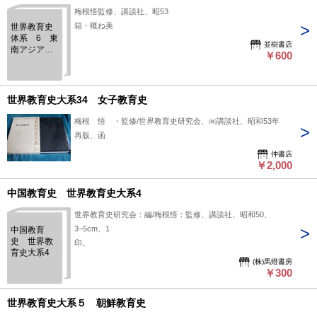
梅根悟監修、講談社、昭53
箱・概ね美
世界教育史
体系 6 東
並樹書店
南アジア教
￥600
育史
世界教育史大系34 女子教育史
梅根 悟 ・監修/世界教育史研究会、㈱講談社、昭和53年
再版、函
仲書店
￥2,000
中国教育史 世界教育史大系4
世界教育史研究会：編/梅根悟：監修、講談社、昭和50、
3~5cm、1
中国教育
史 世界教
印。
育史大系4
(株)馬燈書房
￥300
世界教育史大系５ 朝鮮教育史