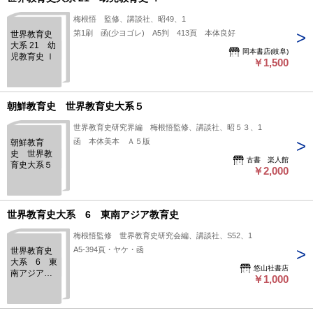
梅根悟 監修、講談社、昭49、1
第1刷 函(少ヨゴレ) A5判 413頁 本体良好
世界教育史
大系 21 幼
岡本書店(岐阜)
児教育史 Ⅰ
￥1,500
朝鮮教育史 世界教育史大系５
世界教育史研究界編 梅根悟監修、講談社、昭５３、1
函 本体美本 Ａ５版
朝鮮教育
史 世界教
古書 楽人館
育史大系５
￥2,000
世界教育史大系 6 東南アジア教育史
梅根悟監修 世界教育史研究会編、講談社、S52、1
A5-394頁・ヤケ・函
世界教育史
大系 6 東
悠山社書店
南アジア教
￥1,000
育史