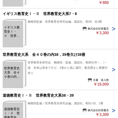
￥880
イギリス教育史Ⅰ・Ⅱ 世界教育史大系7・8
梅根悟監修、世界教育史研究会編、講談社、昭49、全2冊
イギリス教
株式会社杉原書店
育史Ⅰ・
￥3,300
Ⅱ 世界教
育史大系7・
8
世界教育史大系 全４０巻の内38，39巻欠け38冊
世界教育史研究会 梅根悟：監修、講談社、昭和51年～、38
函 本体は美本ですが、2巻から底に蔵印、裏見開きに廃棄印
世界教育史
大系 全４
有り
０巻の内
古書 楽人館
38，39巻欠
￥19,000
け38冊
道徳教育史Ⅰ・Ⅱ 世界教育史大系38・39
梅根悟監修／世界教育史研究会編、講談社、昭51-52、1冊
道徳教育史
株式会社杉原書店
Ⅰ・Ⅱ 世
￥3,300
界教育史大