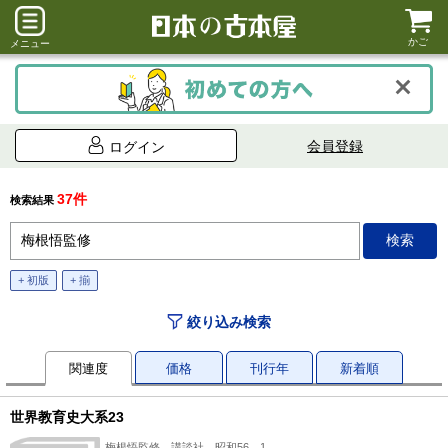
かご
メニュー
会員登録
ログイン
37件
検索結果
+ 初版
+ 揃
絞り込み検索
関連度
価格
刊行年
新着順
世界教育史大系23
梅根悟監修、講談社、昭和56、1