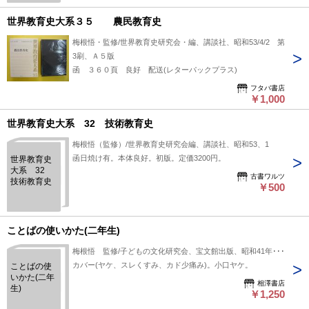
世界教育史大系３５ 農民教育史
梅根悟・監修/世界教育史研究会・編、講談社、昭和53/4/2 第
3刷、Ａ５版
函 ３６０頁 良好 配送(レターパックプラス)
フタバ書店
￥1,000
世界教育史大系 32 技術教育史
梅根悟（監修）/世界教育史研究会編、講談社、昭和53、1
函日焼け有。本体良好。初版。定価3200円。
世界教育史
大系 32
古書ワルツ
技術教育史
￥500
ことばの使いかた(二年生)
梅根悟 監修/子どもの文化研究会、宝文館出版、昭和41年6刷
カバー(ヤケ、スレくすみ、カド少痛み)。小口ヤケ。
ことばの使
いかた(二年
相澤書店
生)
￥1,250