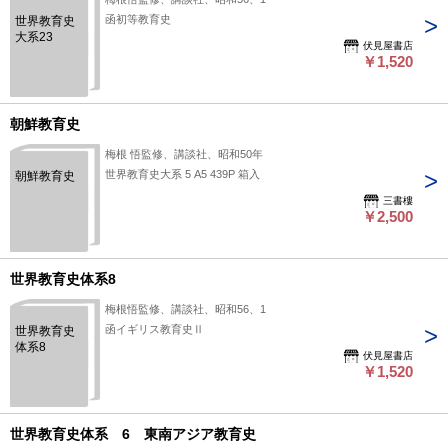
函初等教育史
世界教育史
大系23
伏見屋書店
￥1,520
朝鮮教育史
梅根 悟監修、講談社、昭和50年
世界教育史大系 5 A5 439P 箱入
朝鮮教育史
三書樓
￥2,500
世界教育史体系8
梅根悟監修、講談社、昭和56、1
函イギリス教育史Ⅱ
世界教育史
体系8
伏見屋書店
￥1,520
世界教育史体系 6 東南アジア教育史