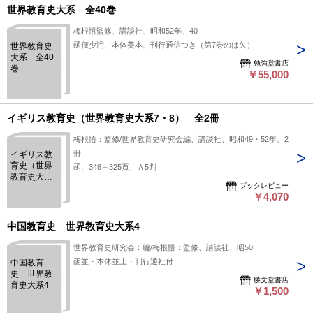
世界教育史大系 全40巻
梅根悟監修、講談社、昭和52年、40
函僅少汚、本体美本、刊行通信つき（第7巻のは欠）
世界教育史
大系 全40
勉強堂書店
巻
￥55,000
イギリス教育史（世界教育史大系7・8） 全2冊
梅根悟：監修/世界教育史研究会編、講談社、昭和49・52年、2
冊
イギリス教
育史（世界
函、348＋325頁、Ａ5判
教育史大系
ブックレビュー
7・8） 全2
￥4,070
冊
中国教育史 世界教育史大系4
世界教育史研究会：編/梅根悟：監修、講談社、昭50
函並・本体並上・刊行通社付
中国教育
史 世界教
勝文堂書店
育史大系4
￥1,500