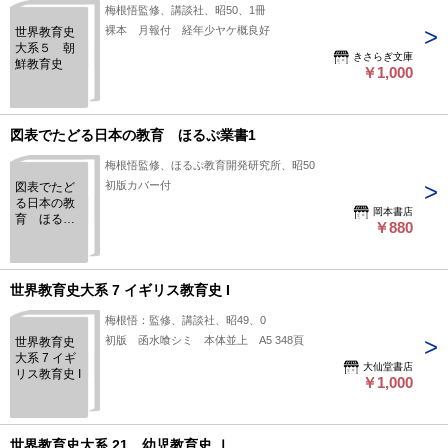
梅根悟監修、講談社、昭50、1冊
裸本 月報付 経年少ヤケ概良好
世界教育史
大系５ 朝
きさらぎ文庫
鮮教育史
￥1,000
図表でたどる日本の教育 ほるぷ業書1
梅根悟監修、ほるぷ教育開発研究所、昭50
初版カバー付
図表でたど
る日本の教
岡本書店
育 ほるぷ
￥880
業書1
世界教育史大系 7 イギリス教育史 I
梅根悟：監修、講談社、昭49、0
初版 函水喰シミ 本体並上 A5 348頁
世界教育史
大系 7 イギ
大仙堂書店
リス教育史 I
￥1,000
世界教育史大系 21 幼児教育史 Ⅰ