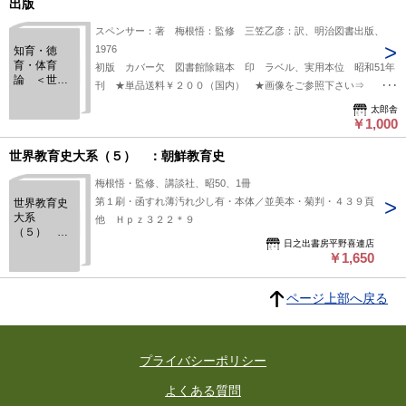
出版
スペンサー：著 梅根悟：監修 三笠乙彦：訳、明治図書出版、
1976
知育・徳
育・体育
初版 カバー欠 図書館除籍本 印 ラベル、実用本位 昭和51年
論 ＜世界
刊 ★単品送料￥２００（国内） ★画像をご参照下さい⇒
教育学選集
https://www.dropbox.com/scl/fi/s2t938m4amsbp9t2ebl75/114349.jpg?
50＞ 創業
太郎舎
rlkey=v9vpsssperkc1a1k9v432wdjn&st=yz1rc2x8&dl=0
￥1,000
五十年記念
出版
世界教育史大系（５） ：朝鮮教育史
梅根悟・監修、講談社、昭50、1冊
第１刷・函すれ薄汚れ少し有・本体／並美本・菊判・４３９頁
世界教育史
大系
他 Ｈｐｚ３２２＊９
（５） ：
日之出書房平野喜連店
朝鮮教育史
￥1,650
ページ上部へ戻る
プライバシーポリシー
よくある質問