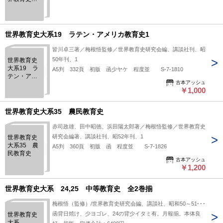
系38・39
世界教育史大系19 ラテン・アメリカ教育史1
皆川卓三著／梅根悟監修／世界教育史研究会編、講談社刊、昭
50年刊、1
世界教育史
大系19 ラ
A5判 332頁 初版 函少ヤケ 程度並 S-7-1810
テン・アメ
古本アッシュ
リカ教育史1
￥1,000
世界教育史大系35 農民教育史
赤司政雄、田中昭徳、浜田陽太郎著／梅根悟監修／世界教育史
研究会編著、講談社刊、昭52年刊、1
世界教育史
大系35 農
A5判 360頁 初版 函 程度並 S-7-1826
民教育史
古本アッシュ
￥1,200
世界教育史大系 24,25 中等教育史 全2巻揃
梅根悟（監修）/世界教育史研究会編、講談社、昭和50～51、2
函背日焼け、少ヨゴレ、24の背少イタミ有。月報揃。本体良
世界教育史
大系