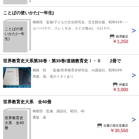
ことばの使いかた(一年生)
梅根悟 監修/子どもの文化研究会、宝文館出版、昭和41年6刷
カバー(ヤケ、スレくすみ、カド少痛み)。小口ヤケ。
ことばの使
いかた(一年
相澤書店
生)
￥1,250
世界教育史大系第38巻・第39巻/道徳教育史Ⅰ・Ⅱ 2冊で
梅根 悟 ・監修/世界教育史研究会、㈱講談社、昭和53年
再版、函、函少イタミあり
仲書店
￥3,000
世界教育史大系 全40冊
梅根悟 監修、講談社、昭52、40
重版 函
世界教育史
大系 全40
古書の旭文堂書店
冊
￥30,550