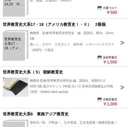
好。初版。定価合計：6400円。
24,25 中等
古書ワルツ
教育史 全2
￥500
巻揃
世界教育史大系17・18（アメリカ教育史Ⅰ・Ⅱ） 2冊揃
梅根悟 監修/世界教育史研究会 編、講談社、昭51、23cm、
2冊
世界教育史
大系17・
函シミ、少ヤケ 三方少シミ 経年並 レターパックプラス
18（アメリ
（600円）で発送
カ教育史
Ⅰ・Ⅱ） 2
波多野書店
￥1,500
冊揃
世界教育史大系（ 5） 朝鮮教育史
梅根悟.監修/世界教育史研究会.編、講談社、昭和52.11
A5判.3刷.函少ヤケシミ.445頁.元パラ.本体文焼傷書込み等無
(管理：358941-BAS-ad318)
文教堂書店
￥1,000
世界教育史大系6 東南アジア教育史
津田元一郎、戸田金一、弘中和彦、広木克彦著／梅根悟監修／