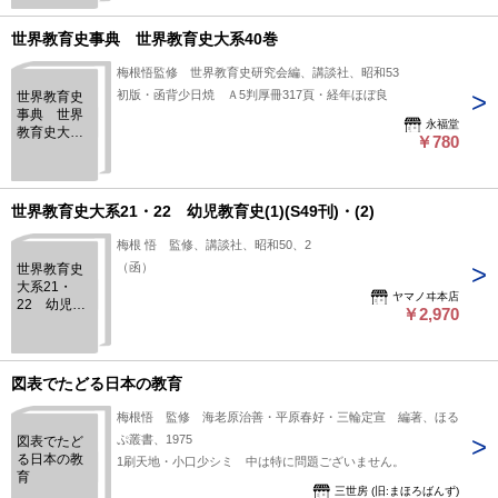
世界教育史事典 世界教育史大系40巻
梅根悟監修 世界教育史研究会編、講談社、昭和53
初版・函背少日焼 Ａ5判厚冊317頁・経年ほぼ良
世界教育史
事典 世界
永福堂
教育史大系
￥780
40巻
世界教育史大系21・22 幼児教育史(1)(S49刊)・(2)
梅根 悟 監修、講談社、昭和50、2
（函）
世界教育史
大系21・
ヤマノヰ本店
22 幼児教
￥2,970
育史(1)(S49
刊)・(2)
図表でたどる日本の教育
梅根悟 監修 海老原治善・平原春好・三輪定宣 編著、ほる
ぷ叢書、1975
図表でたど
る日本の教
1刷天地・小口少シミ 中は特に問題ございません。
育
三世房 (旧:まほろばんず)