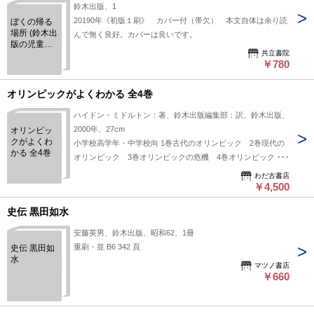
鈴木出版、1
20190年《初版１刷》 カバー付（帯欠） 本文自体は余り読
ぼくの帰る
場所 (鈴木出
んで無く良好。カバーは良いです。
版の児童文
共立書院
学 この地球
￥780
を生きる子
どもたち)
オリンピックがよくわかる 全4巻
ハイドン・ミドルトン：著、鈴木出版編集部：訳、鈴木出版、
2000年、27cm
オリンピッ
クがよくわ
小学校高学年・中学校向 1巻古代のオリンピック 2巻現代の
かる 全4巻
オリンピック 3巻オリンピックの危機 4巻オリンピック・
感動の瞬間 1函4冊 函経年の傷み、本体は美本です。
わだ古書店
￥4,500
史伝 黒田如水
安藤英男、鈴木出版、昭和62、1冊
重刷・並 B6 342 頁
史伝 黒田如
水
マツノ書店
￥660