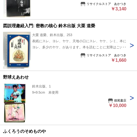
ん。※注意事項※■商品・状態はコンディションガイドライン
リサイクルストア あかつき
に基づき、判断・出品されております。■付録等の付属品があ
￥3,140
る商品の場合、記載されていない物は『付属なし』とご理解下
さい。※
図説理趣経入門: 密教の核心 鈴木出版 大栗 道榮
大栗 道榮、鈴木出版、253
表紙にスレ、ヨレ、ヤケ、天地小口にスレ、ヤケ、シミ、本に
ヨレ、多少のヤケ、があります。本を読むことに支障はござい
ません。※注意事項※■商品・状態はコンディションガイドラ
リサイクルストア あかつき
インに基づき、判断・出品されております。■付録等の付属品
￥1,660
がある商品の場合、記載されていない物は『付属なし』とご理
解下さい。※
野球えあわせ
鈴木出版、1
9×9.5cm 未使用
徳尾書店
￥10,000
ふくろうのそめものや