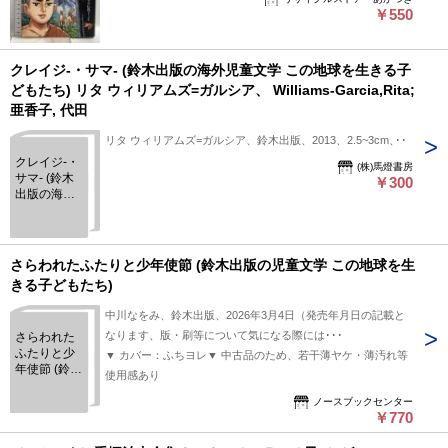
に基づき、判断・出品されております。■付録等の付属品があ
￥550
る商品の場合、記載されていない物は『付属なし』とご理解下
さい。※
クレイジ-・サマ- (鈴木出版の海外児童文学 この地球を生きる子
どもたち) リタ ウィリアムズ=ガルシア、 Williams‐Garcia,Rita;
亜香子, 代田
リタ ウィリアムズ=ガルシア、鈴木出版、2013、2.5~3cm、1
クレイジ-・
(株)馬燈書房
サマ- (鈴木
￥300
出版の海外
児童文学 こ
の地球を生
きる子ども
たち) リタ
さらわれたふたりと少年使節 (鈴木出版の児童文学 この地球を生
ウィリアム
きる子どもたち)
ズ=ガルシ
ア、
中川なをみ、鈴木出版、2026年3月4日（発売年月日の記載と
Williams‐
なります、版・刷等について気になる際には･･･
さらわれた
Garcia,Rita;
ふたりと少
亜香子, 代田
▼ カバー：ふちヨレ▼ 中古品のため、若干薄ヤケ・薄汚れ等
年使節 (鈴木
使用感あり
出版の児童
文学 この地
ノースブックセンター
￥770
球を生きる
子どもたち)