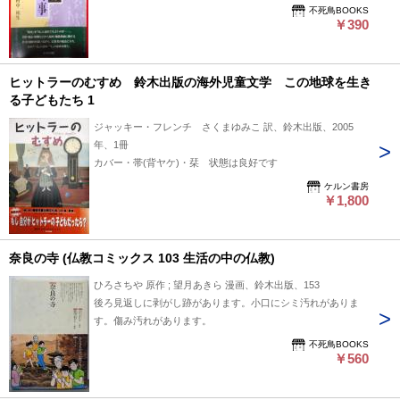
スレ傷みがあります。
不死鳥BOOKS
￥390
ヒットラーのむすめ 鈴木出版の海外児童文学 この地球を生き
る子どもたち 1
ジャッキー・フレンチ さくまゆみこ 訳、鈴木出版、2005
年、1冊
カバー・帯(背ヤケ)・栞 状態は良好です
ケルン書房
￥1,800
奈良の寺 (仏教コミックス 103 生活の中の仏教)
ひろさちや 原作 ; 望月あきら 漫画、鈴木出版、153
後ろ見返しに剥がし跡があります。小口にシミ汚れがありま
す。傷み汚れがあります。
不死鳥BOOKS
￥560