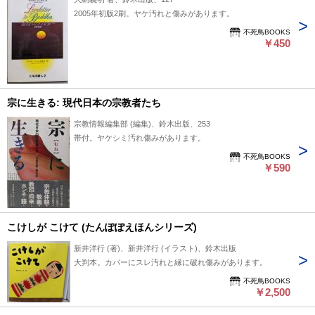
2005年初版2刷。ヤケ汚れと傷みがあります。
不死鳥BOOKS
￥450
宗に生きる: 現代日本の宗教者たち
宗教情報編集部 (編集)、鈴木出版、253
帯付。ヤケシミ汚れ傷みがあります。
不死鳥BOOKS
￥590
こけしが こけて (たんぽぽえほんシリーズ)
新井洋行 (著)、新井洋行 (イラスト)、鈴木出版
大判本。カバーにスレ汚れと縁に破れ傷みがあります。
不死鳥BOOKS
￥2,500