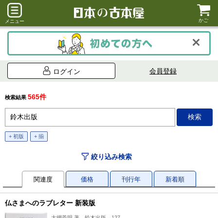
かご
メニュー
会員登録
ログイン
565件
検索結果
+ 初版
+ 揃
絞り込み検索
関連度
価格
刊行年
新着順
仏さまへのラブレター 新装版
大網義明 著、鈴木出版、127