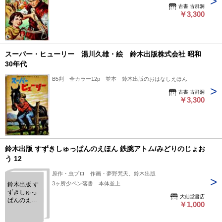
古書 古群洞
￥3,300
スーパー・ヒューリー 湯川久雄・絵 鈴木出版株式会社 昭和
30年代
B5判 全カラー12p 並本 鈴木出版のおはなしえほん
古書 古群洞
￥3,300
鈴木出版 すずきしゅっぱんのえほん 鉄腕アトム/みどりのじょお
う 12
原作・虫プロ 作画・夢野梵天、鈴木出版
3ヶ所少ペン落書 本体並上
鈴木出版 す
ずきしゅっ
大仙堂書店
ぱんのえほ
￥1,000
ん 鉄腕アト
ム/みどりの