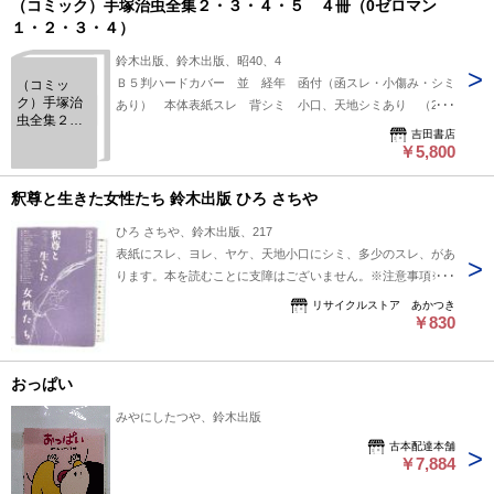
（コミック）手塚治虫全集２・３・４・５ ４冊（0ゼロマン
１・２・３・４）
鈴木出版、鈴木出版、昭40、4
Ｂ５判ハードカバー 並 経年 函付（函スレ・小傷み・シミ
（コミッ
ク）手塚治
あり） 本体表紙スレ 背シミ 小口、天地シミあり （2）
虫全集２・
本体背イタミ
吉田書店
３・４・
￥5,800
５ ４冊（0
ゼロマン
１・２・
釈尊と生きた女性たち 鈴木出版 ひろ さちや
３・４）
ひろ さちや、鈴木出版、217
表紙にスレ、ヨレ、ヤケ、天地小口にシミ、多少のスレ、があ
ります。本を読むことに支障はございません。※注意事項※■
商品・状態はコンディションガイドラインに基づき、判断・出
リサイクルストア あかつき
品されております。■付録等の付属品がある商品の場合、記載
￥830
されていない物は『付属なし』とご理解下さい。※
おっぱい
みやにしたつや、鈴木出版
古本配達本舗
￥7,884