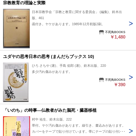
宗教教育の理論と実際
日本宗教学会「宗教と教育に関する委員会」 (編集)、鈴木出
版、461
函付き。ヤケがあります。1985年12月初版2刷。
不死鳥BOOKS
￥1,480
ユダヤの思考日本の思考 (まんだらブックス 10)
ひろ さちや (著)、手島 佑郎 (著)、鈴木出版、220
多少汚れ傷みがあります。
不死鳥BOOKS
￥390
「いのち」の時事―仏教者がみた脳死・臓器移植
村中 祐生、鈴木出版、222
帯付。ヤケ汚れ傷みがあります。線引き、書込みがあります。
カバーをテープで貼り付けています。帯にテープの貼り付け、