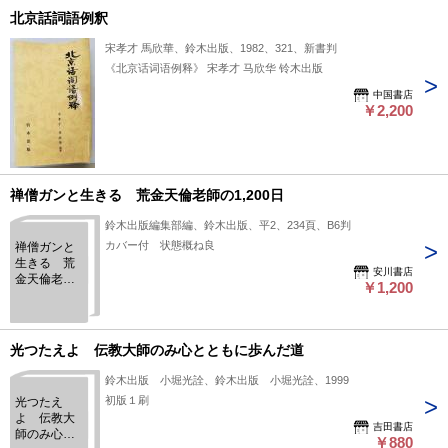
北京話詞語例釈
宋孝才 馬欣華、鈴木出版、1982、321、新書判
《北京话词语例释》 宋孝才 马欣华 铃木出版
中国書店
￥2,200
禅僧ガンと生きる 荒金天倫老師の1,200日
鈴木出版編集部編、鈴木出版、平2、234頁、B6判
カバー付 状態概ね良
禅僧ガンと
生きる 荒
安川書店
金天倫老師
￥1,200
の1,200日
光つたえよ 伝教大師のみ心とともに歩んだ道
鈴木出版 小堀光詮、鈴木出版 小堀光詮、1999
初版１刷
光つたえ
よ 伝教大
吉田書店
師のみ心と
￥880