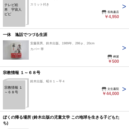
スリット付き
テレビ絵
本 宇宙人
長島書店
ピピ
￥4,950
一休 逸話でつづる生涯
安藤英男、鈴木出版、1989年、286ｐ、20cm
カバー 帯
桝屋
￥500
宗教情報 １～６８号
鈴木出版、昭６１～平４
宗教情報 １
文生書院
～６８号
￥44,000
ぼくの帰る場所 (鈴木出版の児童文学 この地球を生きる子どもた
ち)