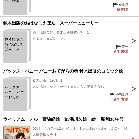
ー 鈴木出
奎書店
版
￥810
鈴木出版のおはなしえほん スーパーヒューリー
絵・湯川久雄、鈴木出版株式会社、1
イタミ、ヨゴレ、シミ
鈴木出版の
おはなしえ
百年
ほん スー
￥1,650
パーヒュー
リー
バックス・バニー バニーおてがらの巻 鈴木出版のコミック絵本
鈴木出版、1963、1
スレ汚れ・ヤケ・外側イタミあり／落書きなし
バックス・
バニー バニ
成田書店
ーおてがら
￥3,300
の巻 鈴木出
版のコミッ
ク絵本
ウィリアム・テル 宮脇紀雄・文/湯川久雄・絵 昭和30年代
B5判 全カラー12p 並上本 鈴木出版のおはなしえほん 鈴
木出版株式会社