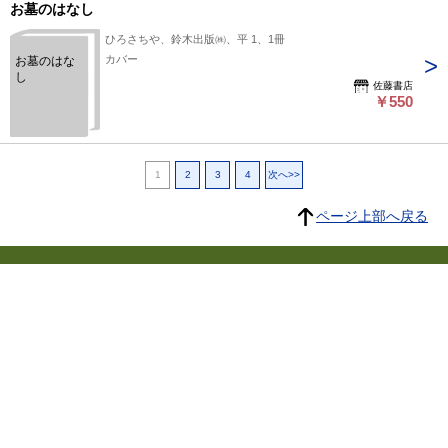
お墓のはなし
ひろさちや、鈴木出版㈱、平 1、1冊
カバー
お墓のはな
し
佐藤書店
￥550
1
2
3
4
次へ>>
ページ上部へ戻る
プライバシーポリシー
よくある質問
特定商取引に関する法律に基づく表記
東京都古書籍商業協同組合
所在地：東京都千代田区神田小川町3-22 東京古書会館内