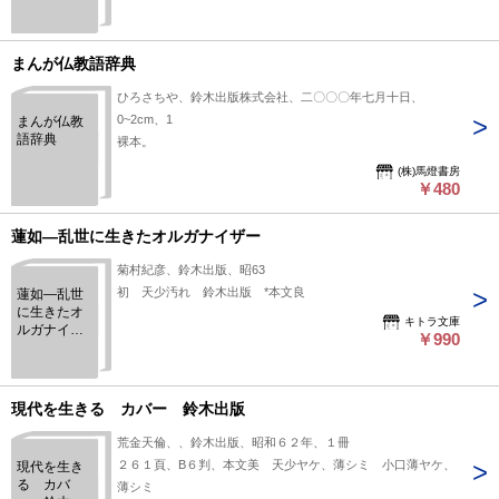
ともに歩ん
だ道
まんが仏教語辞典
ひろさちや、鈴木出版株式会社、二〇〇〇年七月十日、
0~2cm、1
まんが仏教
語辞典
裸本。
(株)馬燈書房
￥480
蓮如―乱世に生きたオルガナイザー
菊村紀彦、鈴木出版、昭63
初 天少汚れ 鈴木出版 *本文良
蓮如―乱世
に生きたオ
キトラ文庫
ルガナイザ
￥990
ー
現代を生きる カバー 鈴木出版
荒金天倫、、鈴木出版、昭和６２年、１冊
２６１頁、B６判、本文美 天少ヤケ、薄シミ 小口薄ヤケ、
現代を生き
る カバ
薄シミ