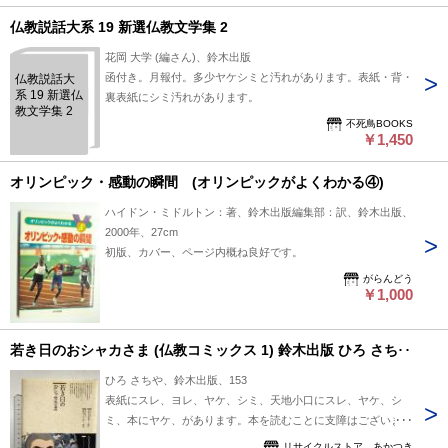
じょおう 12
仏教説話大系 19 新選仏教文学集 2
花岡 大学 (編さん)、鈴木出版
函付き。月報付。多少ヤケシミと汚れがあります。表紙・背・
仏教説話大
系 19 新選仏
裏表紙にシミ汚れがあります。
教文学集 2
不死鳥BOOKS
￥1,450
オリンピック・感動の瞬間 (オリンピックがよくわかる④)
ハイドン・ミドルトン：著、鈴木出版編集部：訳、鈴木出版、
2000年、27cm
初版、カバー、ページ内概ね良好です。
がらんどう
￥1,000
若き日のおシャカさま (仏教コミックス 1) 鈴木出版 ひろ さちや
ひろ さちや、鈴木出版、153
表紙にスレ、ヨレ、ヤケ、シミ、天地小口にスレ、ヤケ、シ
ミ、本にヤケ、があります。本を読むことに支障はございませ
ん。※注意事項※■商品・状態はコンディションガイドライン
リサイクルストア あかつき