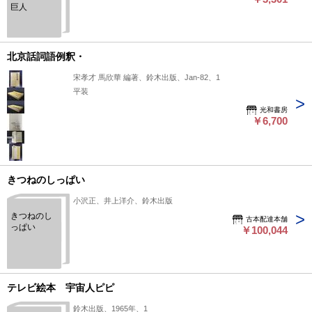
巨人
北京話詞語例釈・
宋孝才 馬欣華 編著、鈴木出版、Jan-82、1
平装
光和書房
￥6,700
きつねのしっぱい
小沢正、井上洋介、鈴木出版
きつねのし
古本配達本舗
っぱい
￥100,044
テレビ絵本 宇宙人ピピ
鈴木出版、1965年、1