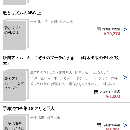
歌とリズムのABC 上
中村明、 早川史郎、鈴木出版
歌とリズム
古本配達本舗
のABC 上
￥30,274
鉄腕アトム 5 こぞうのプーラのまき （鈴木出版のテレビ絵
本）
虫プロダクション・夢野凡天、鈴木出版、刊記なし、1
B5判 全10頁・オールカラー ヤケ・シミ・イタミ有 保存
鉄腕アト
ム 5 こぞ
並＜登録書籍は店頭にない場合がありますので、ご来店の場合
うのプーラ
は前日までにご連絡下さい＞
アカデミイ書店
のまき
￥1,000
（鈴木出版
のテレビ絵
本）
手塚治虫全集 10 アリと巨人
手塚 治虫、鈴木出版
手塚治虫全
古本配達本舗
集 10 アリと
￥3,301