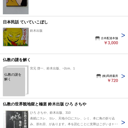
日本民話 ていていこぼし
鈴木出版
古本配達本舗
￥3,000
仏教の謎を解く
宮元 啓一、鈴木出版、~2cm、1
仏教の謎を
(株)馬燈書房
解く
￥720
仏教の世界観地獄と極楽 鈴木出版 ひろ さちや
ひろ さちや、鈴木出版、310
表紙にスレ、ヨレ、天地小口にスレ、シミ、本に角の折り込
み、折れ目、があります。本を読むことに支障はございませ