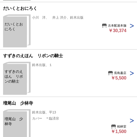
だいくとおにろく
小川 洋、 井上 洋介、鈴木出版
だいくとお
古本配達本舗
にろく
￥30,374
すずきのえほん リボンの騎士
鈴木出版、１
すずきのえ
長島書店
ほん リボ
￥5,500
ンの騎士
増尾山 少林寺
鈴木出版、平13
カバー ＊臨済宗
増尾山 少
林寺
柏林堂
￥1,500