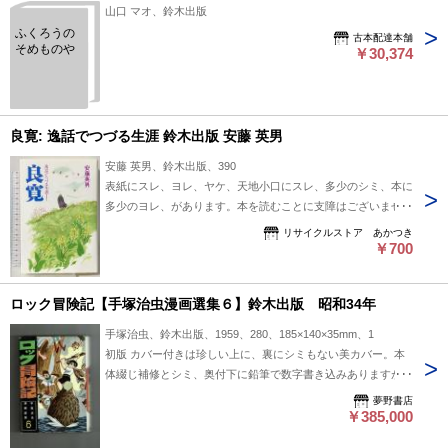
山口 マオ、鈴木出版
ふくろうの
古本配達本舗
そめものや
￥30,374
良寛: 逸話でつづる生涯 鈴木出版 安藤 英男
安藤 英男、鈴木出版、390
表紙にスレ、ヨレ、ヤケ、天地小口にスレ、多少のシミ、本に
多少のヨレ、があります。本を読むことに支障はございませ
ん。※注意事項※■商品・状態はコンディションガイドライン
リサイクルストア あかつき
に基づき、判断・出品されております。■付録等の付属品があ
￥700
る商品の場合、記載されていない物は『付属なし』とご理解下
さい。※
ロック冒険記【手塚治虫漫画選集６】鈴木出版 昭和34年
手塚治虫、鈴木出版、1959、280、185×140×35mm、1
初版 カバー付きは珍しい上に、裏にシミもない美カバー。本
体綴じ補修とシミ、奥付下に鉛筆で数字書き込みありますが、
全体として良い状態
夢野書店
￥385,000